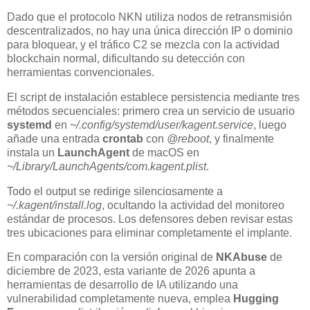
Dado que el protocolo NKN utiliza nodos de retransmisión
descentralizados, no hay una única dirección IP o dominio
para bloquear, y el tráfico C2 se mezcla con la actividad
blockchain normal, dificultando su detección con
herramientas convencionales.
El script de instalación establece persistencia mediante tres
métodos secuenciales: primero crea un servicio de usuario
systemd
en
~/.config/systemd/user/kagent.service
, luego
añade una entrada
crontab
con
@reboot
, y finalmente
instala un
LaunchAgent
de macOS en
~/Library/LaunchAgents/com.kagent.plist
.
Todo el output se redirige silenciosamente a
~/.kagent/install.log
, ocultando la actividad del monitoreo
estándar de procesos. Los defensores deben revisar estas
tres ubicaciones para eliminar completamente el implante.
En comparación con la versión original de
NKAbuse
de
diciembre de 2023, esta variante de 2026 apunta a
herramientas de desarrollo de IA utilizando una
vulnerabilidad completamente nueva, emplea
Hugging