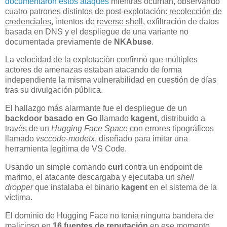
documentaron estos ataques
mientras ocurrían, observando
cuatro patrones distintos de post-explotación:
recolección de
credenciales
, intentos de
reverse shell
, exfiltración de datos
basada en DNS y el despliegue de una variante no
documentada previamente de
NKAbuse
.
La velocidad de la explotación confirmó que múltiples
actores de amenazas estaban atacando de forma
independiente la misma vulnerabilidad en cuestión de días
tras su divulgación pública.
El hallazgo más alarmante fue el despliegue de un
backdoor basado en Go
llamado
kagent
, distribuido a
través de un
Hugging Face Space
con errores tipográficos
llamado
vsccode-modetx
, diseñado para imitar una
herramienta legítima de VS Code.
Usando un simple comando
curl
contra un endpoint de
marimo, el atacante descargaba y ejecutaba un
shell
dropper
que instalaba el binario
kagent
en el sistema de la
víctima.
El dominio de Hugging Face no tenía ninguna bandera de
malicioso en
16 fuentes de reputación
en ese momento,