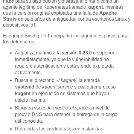
Face
para su distribución y disfraza el binario como un
agente legítimo de Kubernetes llamado
kagent
, mientras
que la versión original explotaba una falla de
Apache
Struts
de seis años de antigüedad contra escritorios Linux y
dispositivos IoT.
El equipo Sysdig TRT compartió los siguientes pasos para
los defensores:
Actualiza marimo a la versión
0.23.0
o superior
inmediatamente, ya que la vulnerabilidad no
requiere autenticación y está siendo explotada
activamente.
Busca el directorio
~/.kagent/
, la entrada
systemd
de
kagent.service
y cualquier proceso
kagent
en ejecución en sistemas que hayan
usado marimo.
Bloquea
vsccode-modetx.hf.space
a nivel de
proxy o DNS para detener la entrega de la carga
útil conocida.
Rota todas las credenciales en instancias