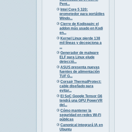
Pent...
Intel Core 5 320:
prometedor para portátiles
Windo...
Cierre de Kodispain: el
addon más usado en Kodi
en...
Kernel Linux pierde 138
mil líneas y decepciona a
...
Generador de malware
ELF para Linux elude
detecció...
ASUS presenta nuevas
fuentes de alimentación
TUF G...
Corsair ThermalProtect:
cable diseñado para
evitar...
El SoC Google Tensor G6
tendrá una GPU PowerVR
del...
Cómo mantener la
seguridad en redes Wi-Fi
públicas
Canonical integrará IA en
Ubuntu