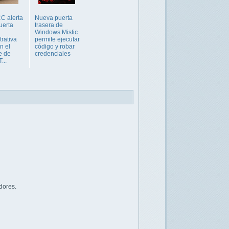
C alerta
Nueva puerta
uerta
trasera de
Windows Mistic
trativa
permite ejecutar
n el
código y robar
e de
credenciales
...
dores.