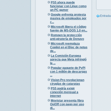
PS5 ahora puede
funcionar con Linux como
un PC gamer
Google enfrenta protesta
Entrada
masiva de empleados por
c...
Microsoft libera el código
fuente de MS-DOS 1.0 en...
Rompen la protección
anti-piratería de Denuvo
Microsoft reemplaza
Copilot en el Bloc de notas
de...
La Comisión Europea
aprecia que Meta infringió
la ...
Popular paquete de PyPI
con 1 millón de descargas
...
Vision Pro revolucionan
cirugías de cataratas
PS5 podría exigir
conexión mensual a
internet
Movistar presenta fibra
On/Off con pago por uso
di...