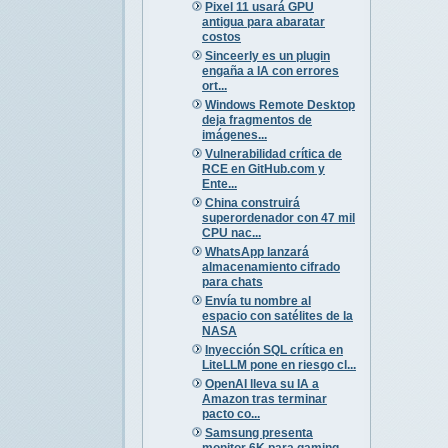
Pixel 11 usará GPU
antigua para abaratar
costos
Sinceerly es un plugin
engaña a IA con errores
ort...
Windows Remote Desktop
deja fragmentos de
imágenes...
Vulnerabilidad crítica de
RCE en GitHub.com y
Ente...
China construirá
superordenador con 47 mil
CPU nac...
WhatsApp lanzará
almacenamiento cifrado
para chats
Envía tu nombre al
espacio con satélites de la
NASA
Inyección SQL crítica en
LiteLLM pone en riesgo cl...
OpenAI lleva su IA a
Amazon tras terminar
pacto co...
Samsung presenta
monitor 6K para gaming