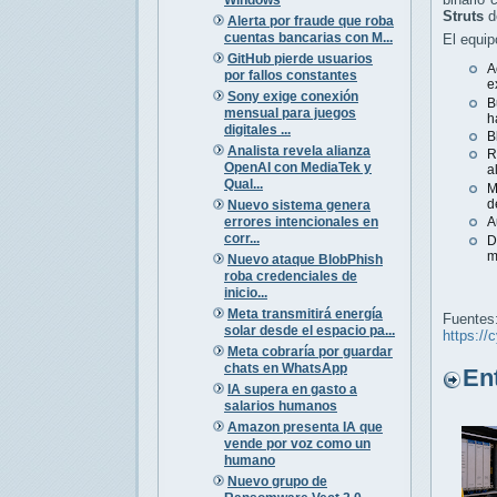
Struts
de
Alerta por fraude que roba
cuentas bancarias con M...
El equip
GitHub pierde usuarios
A
por fallos constantes
e
Sony exige conexión
B
mensual para juegos
h
digitales ...
B
Analista revela alianza
R
OpenAI con MediaTek y
a
Qual...
M
d
Nuevo sistema genera
errores intencionales en
A
corr...
D
m
Nuevo ataque BlobPhish
roba credenciales de
inicio...
Meta transmitirá energía
Fuentes
solar desde el espacio pa...
https://
Meta cobraría por guardar
chats en WhatsApp
Entr
IA supera en gasto a
salarios humanos
Amazon presenta IA que
vende por voz como un
humano
Nuevo grupo de