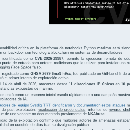
erabilidad crítica en la plataforma de notebooks Python
marimo
está siend
ar un
backdoor con tecnología blockchain
en sistemas de desarrolladores.
a, identificada como
CVE-2026-39987
, permite la ejecución remota de cód
o punto de entrada para actores maliciosos que la utilizan para instalar una
ugging Face Space
falso.
o, registrado como
GHSA-2679-6mx9-h9xc
, fue publicado en GitHub el 8 de 
tró el primer intento de explotación activa.
al 14 de abril de 2026, atacantes desde
11 direcciones IP únicas
en
10 p
nstancias expuestas de marimo.
omenzó como un escaneo inicial escaló rápidamente a una campaña masiva y 
rolladores de IA.
adores del equipo Sysdig TRT identificaron y documentaron estos ataques
mi
s de post-explotación:
recolección de credenciales
, intentos de
reverse shel
gue de una variante no documentada previamente de
NKAbuse
.
cidad de la explotación confirmó que múltiples actores de amenazas estab
ilidad en cuestión de días tras su divulgación pública.