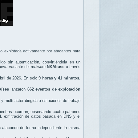
o explotada activamente por atacantes para
igo sin autenticación, convirtiéndola en un
 nueva variante del malware
NKAbuse
a través
abril de 2026. En solo
9 horas y 41 minutos
,
aíses
lanzaron
662 eventos de explotación
multi-actor dirigida a estaciones de trabajo
entras ocurrían, observando cuatro patrones
l
, exfiltración de datos basada en DNS y el
an atacando de forma independiente la misma