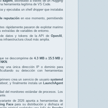
do
kagent
, distribuido a través de un
Hugging
una herramienta legítima de VS Code.
aba y ejecutaba un
shell dropper
que instalaba
de reputación
en ese momento, permitiendo
ntes rápidamente pasaron de explotar marimo
 extraídas de variables de entorno.
 de datos y tokens de la API de
OpenAI
,
a infraestructura cloud más amplia.
 que se descomprime de
4.3 MB
a
15.5 MB
y
n
NKN
.
hay una única dirección IP o dominio para
ficultando su detección con herramientas
 primero crea un servicio de usuario
systemd
eboot
, y finalmente instala un
LaunchAgent
idad del monitoreo estándar de procesos. Los
ante.
variante de 2026 apunta a herramientas de
ing Face
para su distribución y disfraza el
rsión original explotaba una falla de
Apache