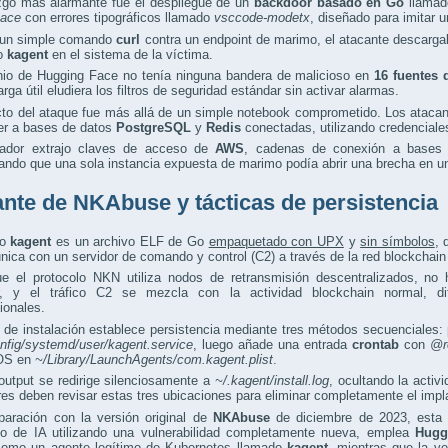
azgo más alarmante fue el despliegue de un
backdoor basado en Go
llama
ace
con errores tipográficos llamado
vsccode-modetx
, diseñado para imitar 
un simple comando
curl
contra un endpoint de marimo, el atacante descarg
io
kagent
en el sistema de la víctima.
nio de Hugging Face no tenía ninguna bandera de malicioso en
16 fuentes 
arga útil eludiera los filtros de seguridad estándar sin activar alarmas.
cto del ataque fue más allá de un simple notebook comprometido. Los ataca
er a bases de datos
PostgreSQL
y
Redis
conectadas, utilizando credenciales
ador extrajo claves de acceso de
AWS
, cadenas de conexión a bases
ndo que una sola instancia expuesta de marimo podía abrir una brecha en un
ante de NKAbuse y tácticas de persistencia
io
kagent
es un archivo ELF de Go
empaquetado con UPX
y
sin símbolos
,
ica con un servidor de comando y control (C2) a través de la red blockchai
e el protocolo NKN utiliza nodos de retransmisión descentralizados, no 
r, y el tráfico C2 se mezcla con la actividad blockchain normal, di
ionales.
t de instalación establece persistencia mediante tres métodos secuenciales:
onfig/systemd/user/kagent.service
, luego añade una entrada
crontab
con
@r
OS en
~/Library/LaunchAgents/com.kagent.plist
.
output se redirige silenciosamente a
~/.kagent/install.log
, ocultando la activ
es deben revisar estas tres ubicaciones para eliminar completamente el impl
aración con la versión original de
NKAbuse
de diciembre de 2023, esta 
llo de IA utilizando una vulnerabilidad completamente nueva, emplea
Hugg
 como un agente legítimo de Kubernetes llamado
kagent
, mientras que la ve