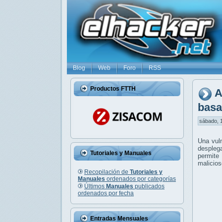
Blog
Web
Foro
RSS
Productos FTTH
A
basa
sábado, 1
Una vuln
despleg
Tutoriales y Manuales
permite
malicios
Recopilación de
Tutoriales y
Manuales
ordenados por categorías
Últimos
Manuales
publicados
ordenados por fecha
Entradas Mensuales