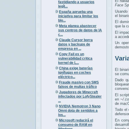
El hall
fastidiando a usuarios
Face Sp
legít...
Usando 
España aprueba una
el binar
iniciativa para limitar los
blo...
El domi
Meta planea abastecer
que la c
sus centros de datos de IA
El impa
c...
a acced
Claude Cursor borra
Un oper
datos y backups de
demostra
empresa en ...
Copy Fail es un
Vari
vulnerabilidad critica
kernel de L...
China exige baterías
El binar
ignífugas en coches
se comun
eléctrico...
Dado qu
Fraude masivo con SMS
bloquea
falsos de multas tráfico
convenc
Jugadores de Minecraft
El scrip
infectados por LofyStealer
en
~/.c
...
de mac
NVIDIA Nemotron 3 Nano
Todo el 
Omni dota de sentidos a
defensor
los...
En comp
Microsoft reducirá el
desarro
consumo de RAM en
binario
Windows