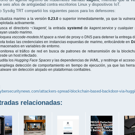
 seis años de antigüedad contra escritorios Linux y dispositivos IoT.
o Sysdig TRT compartió los siguientes pasos para los defensores:
ctualiza marimo a la versión
0.23.0
o superior inmediatamente, ya que la vulnera
xplotada activamente.
usca el directorio
~/.kagent/
, la entrada
systemd
de
kagent.service
y cualquier
ayan usado marimo.
loquea
vsccode-modetx.hf.space
a nivel de proxy o DNS para detener la entrega de
ota todas las credenciales en instancias expuestas de marimo, enfocándote en
D
lmacenados en variables de entorno.
onitorea el tráfico de red en busca de patrones de retransmisión de la block
esde un host infectado.
udita los
Hugging Face Spaces
y las dependencias de IA/ML, y restringe el acceso 
espliega detección de comportamiento en tiempo de ejecución, ya que las herr
alware sin detección alojado en plataformas confiables.
:
cybersecuritynews.com/attackers-spread-blockchain-based-backdoor-via-huggi
adas relacionadas: