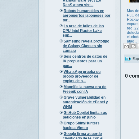
Ransomware Vect 2.0
RaaS ataca sist...
Robots humanoides en
Más de
PLC d
aeropuertos japoneses por
Rockwe
tur...
expues
La tasa de fallos de las
red, 22
CPU Intel Raptor Lake
detect
sup...
ciudad
Samsung revela prototipo
ataq...
de Galaxy Glasses sin
cámara
Seis centros de datos de
Etiq
IA propuestos para un
pue...
WhatsApp prueba su
0 com
propio proveedor de
copias de s...
Magnific la nueva era de
Freepik con IA
Grave vulnerabilidad en
autenticación de cPanel y
WHM
GitHub Copilot limita sus
peticiones en junio
Grupo ShinyHunters
hackea Vimeo
Google firma acuerdo
clasificado de IA con el