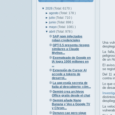
▼
2026
(Total: 6170 )
►
agosto
(Total: 178 )
►
julio
(Total: 710 )
►
junio
(Total: 898 )
►
mayo
(Total: 1081 )
▼
abril
(Total: 978 )
SAP npm infectados
roban credenciales
Una vuln
GPT-5.5 presenta riesgos
despleg
similares a Claude
La fall
Mythos...
peligros
Exempleado de Google en
de un
H
IA logra 1000 millones en
El avis
...
se regis
Extensión de Cursor AI
accede a tokens de
Del 11 
desarrol...
contra i
La app espía secreta de
Lo que c
Italia al descubierto: cóm...
de desar
Gemini crea archivos
Investig
Office gratis desde el chat
distinto
Gemini añade Nano
desplie
Banana y Veo a Google TV
La velo
y Chrom...
vulnerab
Denuvo cae pero sigue