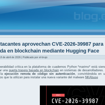
tacantes aprovechan CVE-2026-39987 para d
da en blockchain mediante Hugging Face
8 de abril de 2026 | Publicado por el-brujo
erabilidad crítica en la plataforma de cuadernos Python *marimo* está sie
ar una
puerta trasera basada en blockchain
en sistemas de desarrolladores. 
 la
ejecución remota de código sin autenticación
, convirtiéndola en 
os que la utilizan para instalar una nueva variante del malware
NKAbuse