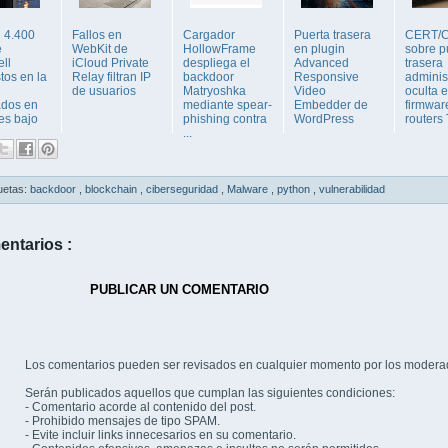
 4.400
Fallos en
Cargador
Puerta trasera
CERT/C
e
WebKit de
HollowFrame
en plugin
sobre p
ll
iCloud Private
despliega el
Advanced
trasera
tos en la
Relay filtran IP
backdoor
Responsive
adminis
de usuarios
Matryoshka
Video
oculta e
ados en
mediante spear-
Embedder de
firmwar
es bajo
phishing contra
WordPress
routers T
...
uetas:
backdoor
,
blockchain
,
ciberseguridad
,
Malware
,
python
,
vulnerabilidad
entarios :
PUBLICAR UN COMENTARIO
Los comentarios pueden ser revisados en cualquier momento por los modera
Serán publicados aquellos que cumplan las siguientes condiciones:
- Comentario acorde al contenido del post.
- Prohibido mensajes de tipo SPAM.
- Evite incluir links innecesarios en su comentario.