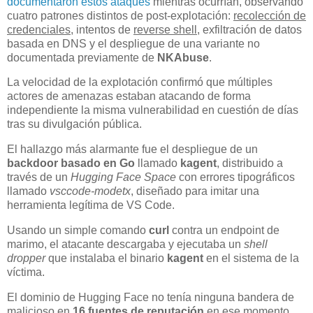
documentaron estos ataques
mientras ocurrían, observando
cuatro patrones distintos de post-explotación:
recolección de
credenciales
, intentos de
reverse shell
, exfiltración de datos
basada en DNS y el despliegue de una variante no
documentada previamente de
NKAbuse
.
La velocidad de la explotación confirmó que múltiples
actores de amenazas estaban atacando de forma
independiente la misma vulnerabilidad en cuestión de días
tras su divulgación pública.
El hallazgo más alarmante fue el despliegue de un
backdoor basado en Go
llamado
kagent
, distribuido a
través de un
Hugging Face Space
con errores tipográficos
llamado
vsccode-modetx
, diseñado para imitar una
herramienta legítima de VS Code.
Usando un simple comando
curl
contra un endpoint de
marimo, el atacante descargaba y ejecutaba un
shell
dropper
que instalaba el binario
kagent
en el sistema de la
víctima.
El dominio de Hugging Face no tenía ninguna bandera de
malicioso en
16 fuentes de reputación
en ese momento,