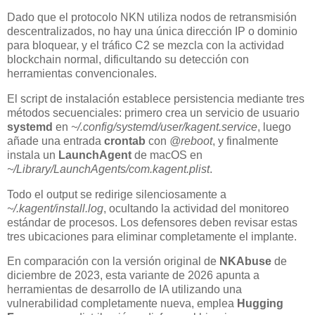
Dado que el protocolo NKN utiliza nodos de retransmisión
descentralizados, no hay una única dirección IP o dominio
para bloquear, y el tráfico C2 se mezcla con la actividad
blockchain normal, dificultando su detección con
herramientas convencionales.
El script de instalación establece persistencia mediante tres
métodos secuenciales: primero crea un servicio de usuario
systemd
en
~/.config/systemd/user/kagent.service
, luego
añade una entrada
crontab
con
@reboot
, y finalmente
instala un
LaunchAgent
de macOS en
~/Library/LaunchAgents/com.kagent.plist
.
Todo el output se redirige silenciosamente a
~/.kagent/install.log
, ocultando la actividad del monitoreo
estándar de procesos. Los defensores deben revisar estas
tres ubicaciones para eliminar completamente el implante.
En comparación con la versión original de
NKAbuse
de
diciembre de 2023, esta variante de 2026 apunta a
herramientas de desarrollo de IA utilizando una
vulnerabilidad completamente nueva, emplea
Hugging