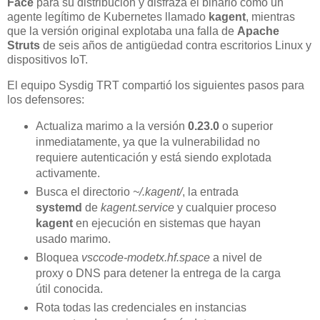
Face
para su distribución y disfraza el binario como un
agente legítimo de Kubernetes llamado
kagent
, mientras
que la versión original explotaba una falla de
Apache
Struts
de seis años de antigüedad contra escritorios Linux y
dispositivos IoT.
El equipo Sysdig TRT compartió los siguientes pasos para
los defensores:
Actualiza marimo a la versión
0.23.0
o superior
inmediatamente, ya que la vulnerabilidad no
requiere autenticación y está siendo explotada
activamente.
Busca el directorio
~/.kagent/
, la entrada
systemd
de
kagent.service
y cualquier proceso
kagent
en ejecución en sistemas que hayan
usado marimo.
Bloquea
vsccode-modetx.hf.space
a nivel de
proxy o DNS para detener la entrega de la carga
útil conocida.
Rota todas las credenciales en instancias