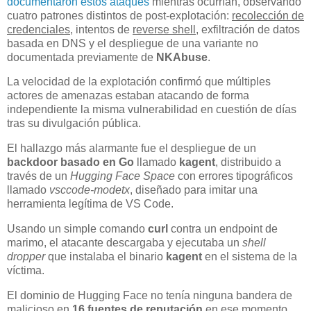
documentaron estos ataques
mientras ocurrían, observando
cuatro patrones distintos de post-explotación:
recolección de
credenciales
, intentos de
reverse shell
, exfiltración de datos
basada en DNS y el despliegue de una variante no
documentada previamente de
NKAbuse
.
La velocidad de la explotación confirmó que múltiples
actores de amenazas estaban atacando de forma
independiente la misma vulnerabilidad en cuestión de días
tras su divulgación pública.
El hallazgo más alarmante fue el despliegue de un
backdoor basado en Go
llamado
kagent
, distribuido a
través de un
Hugging Face Space
con errores tipográficos
llamado
vsccode-modetx
, diseñado para imitar una
herramienta legítima de VS Code.
Usando un simple comando
curl
contra un endpoint de
marimo, el atacante descargaba y ejecutaba un
shell
dropper
que instalaba el binario
kagent
en el sistema de la
víctima.
El dominio de Hugging Face no tenía ninguna bandera de
malicioso en
16 fuentes de reputación
en ese momento,