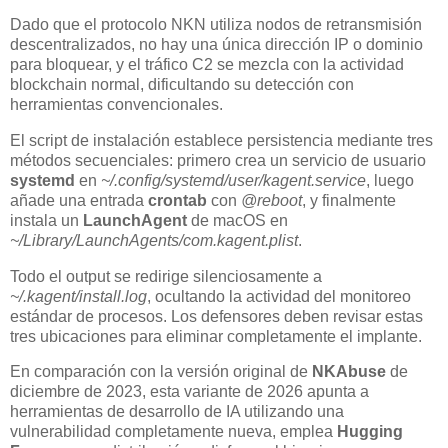
Dado que el protocolo NKN utiliza nodos de retransmisión
descentralizados, no hay una única dirección IP o dominio
para bloquear, y el tráfico C2 se mezcla con la actividad
blockchain normal, dificultando su detección con
herramientas convencionales.
El script de instalación establece persistencia mediante tres
métodos secuenciales: primero crea un servicio de usuario
systemd
en
~/.config/systemd/user/kagent.service
, luego
añade una entrada
crontab
con
@reboot
, y finalmente
instala un
LaunchAgent
de macOS en
~/Library/LaunchAgents/com.kagent.plist
.
Todo el output se redirige silenciosamente a
~/.kagent/install.log
, ocultando la actividad del monitoreo
estándar de procesos. Los defensores deben revisar estas
tres ubicaciones para eliminar completamente el implante.
En comparación con la versión original de
NKAbuse
de
diciembre de 2023, esta variante de 2026 apunta a
herramientas de desarrollo de IA utilizando una
vulnerabilidad completamente nueva, emplea
Hugging