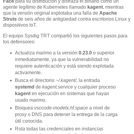
Face
para su distribución y disfraza el binario como un
agente legítimo de Kubernetes llamado
kagent
, mientras
que la versión original explotaba una falla de
Apache
Struts
de seis años de antigüedad contra escritorios Linux y
dispositivos IoT.
El equipo Sysdig TRT compartió los siguientes pasos para
los defensores:
Actualiza marimo a la versión
0.23.0
o superior
inmediatamente, ya que la vulnerabilidad no
requiere autenticación y está siendo explotada
activamente.
Busca el directorio
~/.kagent/
, la entrada
systemd
de
kagent.service
y cualquier proceso
kagent
en ejecución en sistemas que hayan
usado marimo.
Bloquea
vsccode-modetx.hf.space
a nivel de
proxy o DNS para detener la entrega de la carga
útil conocida.
Rota todas las credenciales en instancias