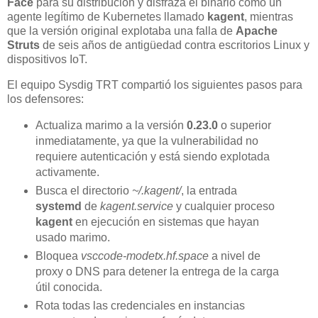
Face
para su distribución y disfraza el binario como un
agente legítimo de Kubernetes llamado
kagent
, mientras
que la versión original explotaba una falla de
Apache
Struts
de seis años de antigüedad contra escritorios Linux y
dispositivos IoT.
El equipo Sysdig TRT compartió los siguientes pasos para
los defensores:
Actualiza marimo a la versión
0.23.0
o superior
inmediatamente, ya que la vulnerabilidad no
requiere autenticación y está siendo explotada
activamente.
Busca el directorio
~/.kagent/
, la entrada
systemd
de
kagent.service
y cualquier proceso
kagent
en ejecución en sistemas que hayan
usado marimo.
Bloquea
vsccode-modetx.hf.space
a nivel de
proxy o DNS para detener la entrega de la carga
útil conocida.
Rota todas las credenciales en instancias