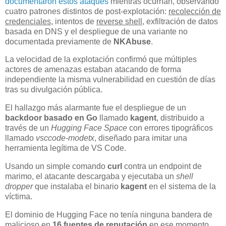
documentaron estos ataques
mientras ocurrían, observando
cuatro patrones distintos de post-explotación:
recolección de
credenciales
, intentos de
reverse shell
, exfiltración de datos
basada en DNS y el despliegue de una variante no
documentada previamente de
NKAbuse
.
La velocidad de la explotación confirmó que múltiples
actores de amenazas estaban atacando de forma
independiente la misma vulnerabilidad en cuestión de días
tras su divulgación pública.
El hallazgo más alarmante fue el despliegue de un
backdoor basado en Go
llamado
kagent
, distribuido a
través de un
Hugging Face Space
con errores tipográficos
llamado
vsccode-modetx
, diseñado para imitar una
herramienta legítima de VS Code.
Usando un simple comando
curl
contra un endpoint de
marimo, el atacante descargaba y ejecutaba un
shell
dropper
que instalaba el binario
kagent
en el sistema de la
víctima.
El dominio de Hugging Face no tenía ninguna bandera de
malicioso en
16 fuentes de reputación
en ese momento,