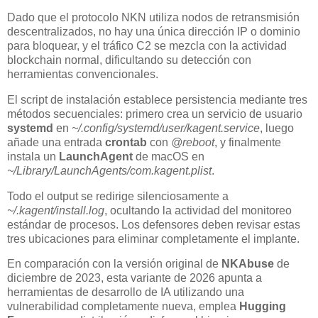
Dado que el protocolo NKN utiliza nodos de retransmisión
descentralizados, no hay una única dirección IP o dominio
para bloquear, y el tráfico C2 se mezcla con la actividad
blockchain normal, dificultando su detección con
herramientas convencionales.
El script de instalación establece persistencia mediante tres
métodos secuenciales: primero crea un servicio de usuario
systemd
en
~/.config/systemd/user/kagent.service
, luego
añade una entrada
crontab
con
@reboot
, y finalmente
instala un
LaunchAgent
de macOS en
~/Library/LaunchAgents/com.kagent.plist
.
Todo el output se redirige silenciosamente a
~/.kagent/install.log
, ocultando la actividad del monitoreo
estándar de procesos. Los defensores deben revisar estas
tres ubicaciones para eliminar completamente el implante.
En comparación con la versión original de
NKAbuse
de
diciembre de 2023, esta variante de 2026 apunta a
herramientas de desarrollo de IA utilizando una
vulnerabilidad completamente nueva, emplea
Hugging