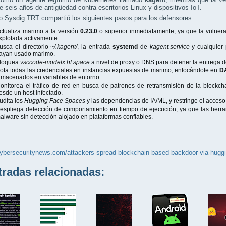
 seis años de antigüedad contra escritorios Linux y dispositivos IoT.
o Sysdig TRT compartió los siguientes pasos para los defensores:
ctualiza marimo a la versión
0.23.0
o superior inmediatamente, ya que la vulnera
xplotada activamente.
usca el directorio
~/.kagent/
, la entrada
systemd
de
kagent.service
y cualquier
ayan usado marimo.
loquea
vsccode-modetx.hf.space
a nivel de proxy o DNS para detener la entrega de
ota todas las credenciales en instancias expuestas de marimo, enfocándote en
D
lmacenados en variables de entorno.
onitorea el tráfico de red en busca de patrones de retransmisión de la block
esde un host infectado.
udita los
Hugging Face Spaces
y las dependencias de IA/ML, y restringe el acceso 
espliega detección de comportamiento en tiempo de ejecución, ya que las herr
alware sin detección alojado en plataformas confiables.
:
cybersecuritynews.com/attackers-spread-blockchain-based-backdoor-via-huggi
adas relacionadas: