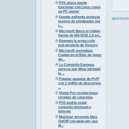
PS5 ahora puede
funcionar con Linux como
un PC gamer
Google enfrenta protesta
Entrada
masiva de empleados por
c...
Microsoft libera el código
fuente de MS-DOS 1.0 en...
Rompen la protección
anti-piratería de Denuvo
Microsoft reemplaza
Copilot en el Bloc de notas
de...
La Comisión Europea
aprecia que Meta infringió
la ...
Popular paquete de PyPI
con 1 millón de descargas
...
Vision Pro revolucionan
cirugías de cataratas
PS5 podría exigir
conexión mensual a
internet
Movistar presenta fibra
On/Off con pago por uso
di...