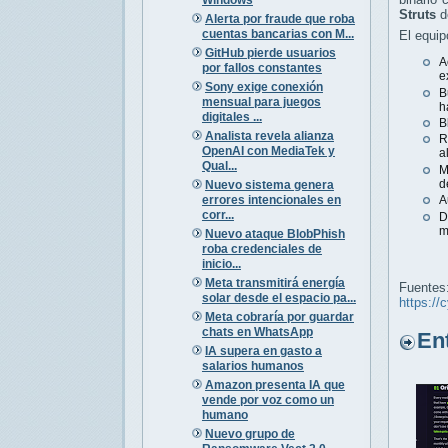
Struts
de
Alerta por fraude que roba
cuentas bancarias con M...
El equip
GitHub pierde usuarios
A
por fallos constantes
e
Sony exige conexión
B
mensual para juegos
h
digitales ...
B
Analista revela alianza
R
OpenAI con MediaTek y
a
Qual...
M
d
Nuevo sistema genera
errores intencionales en
A
corr...
D
m
Nuevo ataque BlobPhish
roba credenciales de
inicio...
Meta transmitirá energía
Fuentes
solar desde el espacio pa...
https://
Meta cobraría por guardar
chats en WhatsApp
Entr
IA supera en gasto a
salarios humanos
Amazon presenta IA que
vende por voz como un
humano
Nuevo grupo de