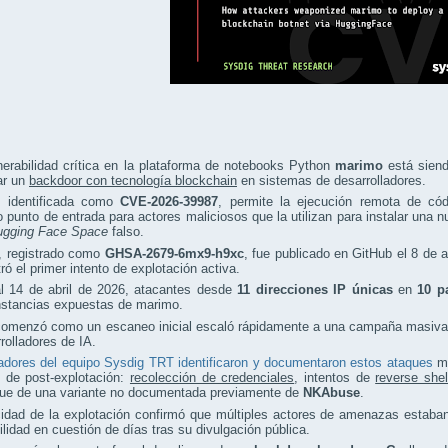
erabilidad crítica en la plataforma de notebooks Python
marimo
está siend
ar un
backdoor con tecnología blockchain
en sistemas de desarrolladores.
a, identificada como
CVE-2026-39987
, permite la ejecución remota de cód
o punto de entrada para actores maliciosos que la utilizan para instalar una
ugging Face Space
falso.
o, registrado como
GHSA-2679-6mx9-h9xc
, fue publicado en GitHub el 8 de 
tró el primer intento de explotación activa.
al 14 de abril de 2026, atacantes desde
11 direcciones IP únicas
en
10 p
nstancias expuestas de marimo.
omenzó como un escaneo inicial escaló rápidamente a una campaña masiva y 
rolladores de IA.
adores del equipo Sysdig TRT identificaron y documentaron estos ataques
mi
s de post-explotación:
recolección de credenciales
, intentos de
reverse shel
gue de una variante no documentada previamente de
NKAbuse
.
cidad de la explotación confirmó que múltiples actores de amenazas estab
ilidad en cuestión de días tras su divulgación pública.