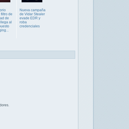
orio
Nueva campaña
filtro de
de Vidar Stealer
dad de
evade EDR y
llega al
roba
puesto
credenciales
ing...
dores.