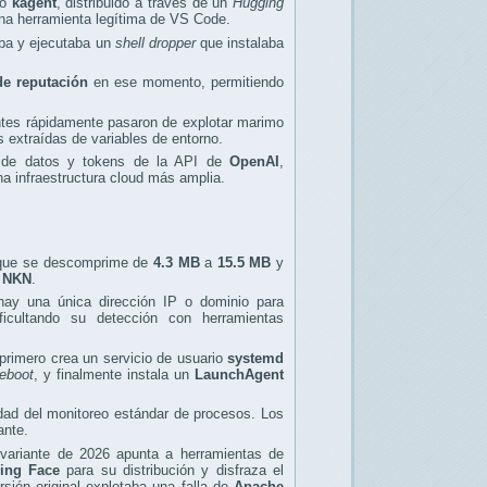
do
kagent
, distribuido a través de un
Hugging
una herramienta legítima de VS Code.
aba y ejecutaba un
shell dropper
que instalaba
de reputación
en ese momento, permitiendo
ntes rápidamente pasaron de explotar marimo
 extraídas de variables de entorno.
 de datos y tokens de la API de
OpenAI
,
a infraestructura cloud más amplia.
 que se descomprime de
4.3 MB
a
15.5 MB
y
n
NKN
.
hay una única dirección IP o dominio para
ficultando su detección con herramientas
 primero crea un servicio de usuario
systemd
eboot
, y finalmente instala un
LaunchAgent
idad del monitoreo estándar de procesos. Los
ante.
variante de 2026 apunta a herramientas de
ing Face
para su distribución y disfraza el
rsión original explotaba una falla de
Apache