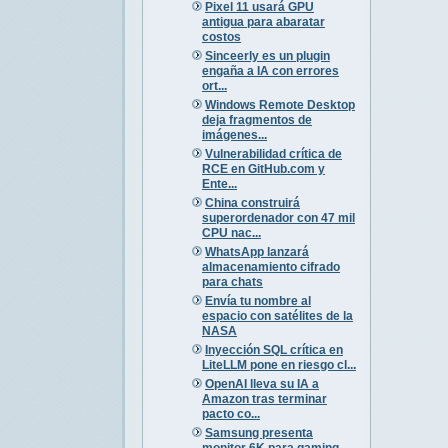
Pixel 11 usará GPU
antigua para abaratar
costos
Sinceerly es un plugin
engaña a IA con errores
ort...
Windows Remote Desktop
deja fragmentos de
imágenes...
Vulnerabilidad crítica de
RCE en GitHub.com y
Ente...
China construirá
superordenador con 47 mil
CPU nac...
WhatsApp lanzará
almacenamiento cifrado
para chats
Envía tu nombre al
espacio con satélites de la
NASA
Inyección SQL crítica en
LiteLLM pone en riesgo cl...
OpenAI lleva su IA a
Amazon tras terminar
pacto co...
Samsung presenta
monitor 6K para gaming