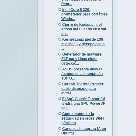
Pent...
Intel Core 5 320:
prometedor para portátiles
Windo...
Cierre de Kodispain: el
addon más usado en Kodi
en...
Kernel Linux pierde 138
mil líneas y decepciona a
...
Generador de malware
ELF para Linux elude
detecció...
ASUS presenta nuevas
fuentes de alimentación
TUF G...
Corsair ThermalProtect:
cable diseñado para
evitar...
El SoC Google Tensor G6
tendrá una GPU PowerVR
del...
Cómo mantener la
seguridad en redes Wi-Fi
públicas
Canonical integrará IA en
Ubuntu