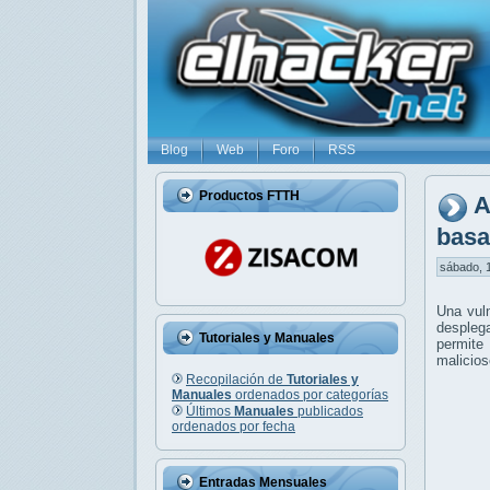
Blog
Web
Foro
RSS
Productos FTTH
A
basa
sábado, 1
Una vuln
despleg
Tutoriales y Manuales
permite
malicios
Recopilación de
Tutoriales y
Manuales
ordenados por categorías
Últimos
Manuales
publicados
ordenados por fecha
Entradas Mensuales