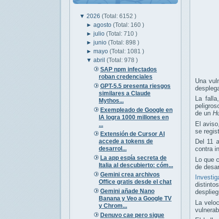
▼
2026
(Total: 6152 )
►
agosto
(Total: 160 )
►
julio
(Total: 710 )
►
junio
(Total: 898 )
►
mayo
(Total: 1081 )
▼
abril
(Total: 978 )
SAP npm infectados
roban credenciales
Una vuln
GPT-5.5 presenta riesgos
despleg
similares a Claude
La fall
Mythos...
peligros
Exempleado de Google en
de un
H
IA logra 1000 millones en
El avis
...
se regis
Extensión de Cursor AI
accede a tokens de
Del 11 
desarrol...
contra i
La app espía secreta de
Lo que c
Italia al descubierto: cóm...
de desar
Gemini crea archivos
Investig
Office gratis desde el chat
distinto
Gemini añade Nano
desplie
Banana y Veo a Google TV
La velo
y Chrom...
vulnerab
Denuvo cae pero sigue