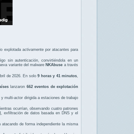
o explotada activamente por atacantes para
igo sin autenticación, convirtiéndola en un
 nueva variante del malware
NKAbuse
a través
abril de 2026. En solo
9 horas y 41 minutos
,
aíses
lanzaron
662 eventos de explotación
multi-actor dirigida a estaciones de trabajo
entras ocurrían, observando cuatro patrones
l
, exfiltración de datos basada en DNS y el
an atacando de forma independiente la misma