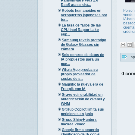
Ransomware Vect 2.0
RaaS ataca sist...
Robots humanoides en
Poison
vende 
aeropuertos japoneses por
IA bara
tur...
basado
La tasa de fallos de las
cuentas
CPU Intel Raptor Lake
créditos
sup...
Samsung revela prototipo
de Galaxy Glasses sin
cámara
Seis centros de datos de
Etiq
IA propuestos para un
pue...
WhatsApp prueba su
0 com
propio proveedor de
copias de s...
Magnific la nueva era de
Freepik con IA
Grave vulnerabilidad en
autenticación de cPanel y
WHM
GitHub Copilot limita sus
peticiones en junio
Grupo ShinyHunters
hackea Vimeo
Google firma acuerdo
clasificado de IA con el