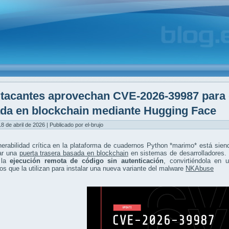
tacantes aprovechan CVE-2026-39987 para d
da en blockchain mediante Hugging Face
8 de abril de 2026 | Publicado por el-brujo
erabilidad crítica en la plataforma de cuadernos Python *marimo* está sie
ar una
puerta trasera basada en blockchain
en sistemas de desarrolladores. 
 la
ejecución remota de código sin autenticación
, convirtiéndola en 
os que la utilizan para instalar una nueva variante del malware
NKAbuse