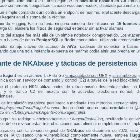
azgo más alarmante fue el despliegue de un
backdoor basado en Go
llama
ace
con errores tipográficos llamado
vsccode-modetx
, diseñado para imitar 
un simple comando
curl
contra un endpoint de marimo, el atacante descarg
io
kagent
en el sistema de la víctima.
nio de Hugging Face no tenía ninguna bandera de malicioso en
16 fuentes 
arga útil eludiera los filtros de seguridad estándar sin activar alarmas.
cto del ataque fue más allá de un simple notebook comprometido. Los ataca
er a bases de datos
PostgreSQL
y
Redis
conectadas, utilizando credenciales
ador extrajo claves de acceso de
AWS
, cadenas de conexión a bases
ndo que una sola instancia expuesta de marimo podía abrir una brecha en un
ante de NKAbuse y tácticas de persistencia
io
kagent
es un archivo ELF de Go
empaquetado con UPX
y
sin símbolos
,
ica con un servidor de comando y control (C2) a través de la red blockchai
e el protocolo NKN utiliza nodos de retransmisión descentralizados, no 
r, y el tráfico C2 se mezcla con la actividad blockchain normal, di
ionales.
t de instalación establece persistencia mediante tres métodos secuenciales:
onfig/systemd/user/kagent.service
, luego añade una entrada
crontab
con
@r
OS en
~/Library/LaunchAgents/com.kagent.plist
.
output se redirige silenciosamente a
~/.kagent/install.log
, ocultando la activ
es deben revisar estas tres ubicaciones para eliminar completamente el impl
aración con la versión original de
NKAbuse
de diciembre de 2023, esta 
llo de IA utilizando una vulnerabilidad completamente nueva, emplea
Hugg
 como un agente legítimo de Kubernetes llamado
kagent
, mientras que la ve