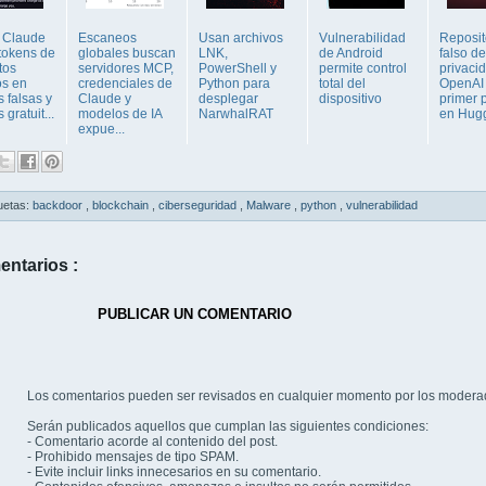
 Claude
Escaneos
Usan archivos
Vulnerabilidad
Reposit
tokens de
globales buscan
LNK,
de Android
falso de 
tos
servidores MCP,
PowerShell y
permite control
privaci
s en
credenciales de
Python para
total del
OpenAI 
 falsas y
Claude y
desplegar
dispositivo
primer 
 gratuit...
modelos de IA
NarwhalRAT
en Hugg
expue...
uetas:
backdoor
,
blockchain
,
ciberseguridad
,
Malware
,
python
,
vulnerabilidad
entarios :
PUBLICAR UN COMENTARIO
Los comentarios pueden ser revisados en cualquier momento por los modera
Serán publicados aquellos que cumplan las siguientes condiciones:
- Comentario acorde al contenido del post.
- Prohibido mensajes de tipo SPAM.
- Evite incluir links innecesarios en su comentario.