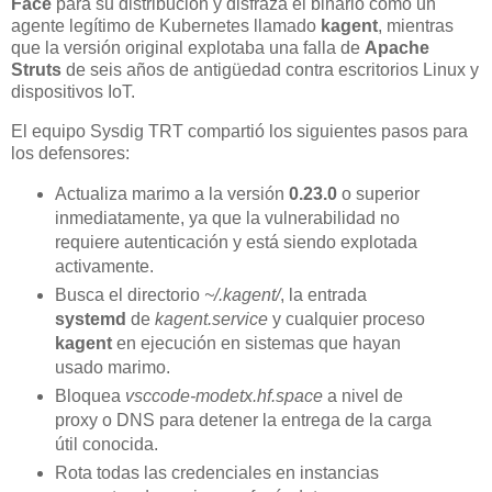
Face
para su distribución y disfraza el binario como un
agente legítimo de Kubernetes llamado
kagent
, mientras
que la versión original explotaba una falla de
Apache
Struts
de seis años de antigüedad contra escritorios Linux y
dispositivos IoT.
El equipo Sysdig TRT compartió los siguientes pasos para
los defensores:
Actualiza marimo a la versión
0.23.0
o superior
inmediatamente, ya que la vulnerabilidad no
requiere autenticación y está siendo explotada
activamente.
Busca el directorio
~/.kagent/
, la entrada
systemd
de
kagent.service
y cualquier proceso
kagent
en ejecución en sistemas que hayan
usado marimo.
Bloquea
vsccode-modetx.hf.space
a nivel de
proxy o DNS para detener la entrega de la carga
útil conocida.
Rota todas las credenciales en instancias