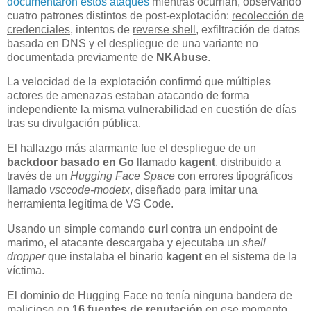
documentaron estos ataques
mientras ocurrían, observando
cuatro patrones distintos de post-explotación:
recolección de
credenciales
, intentos de
reverse shell
, exfiltración de datos
basada en DNS y el despliegue de una variante no
documentada previamente de
NKAbuse
.
La velocidad de la explotación confirmó que múltiples
actores de amenazas estaban atacando de forma
independiente la misma vulnerabilidad en cuestión de días
tras su divulgación pública.
El hallazgo más alarmante fue el despliegue de un
backdoor basado en Go
llamado
kagent
, distribuido a
través de un
Hugging Face Space
con errores tipográficos
llamado
vsccode-modetx
, diseñado para imitar una
herramienta legítima de VS Code.
Usando un simple comando
curl
contra un endpoint de
marimo, el atacante descargaba y ejecutaba un
shell
dropper
que instalaba el binario
kagent
en el sistema de la
víctima.
El dominio de Hugging Face no tenía ninguna bandera de
malicioso en
16 fuentes de reputación
en ese momento,