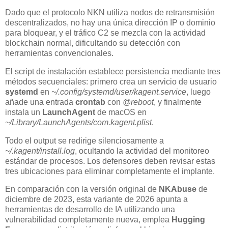
Dado que el protocolo NKN utiliza nodos de retransmisión
descentralizados, no hay una única dirección IP o dominio
para bloquear, y el tráfico C2 se mezcla con la actividad
blockchain normal, dificultando su detección con
herramientas convencionales.
El script de instalación establece persistencia mediante tres
métodos secuenciales: primero crea un servicio de usuario
systemd
en
~/.config/systemd/user/kagent.service
, luego
añade una entrada
crontab
con
@reboot
, y finalmente
instala un
LaunchAgent
de macOS en
~/Library/LaunchAgents/com.kagent.plist
.
Todo el output se redirige silenciosamente a
~/.kagent/install.log
, ocultando la actividad del monitoreo
estándar de procesos. Los defensores deben revisar estas
tres ubicaciones para eliminar completamente el implante.
En comparación con la versión original de
NKAbuse
de
diciembre de 2023, esta variante de 2026 apunta a
herramientas de desarrollo de IA utilizando una
vulnerabilidad completamente nueva, emplea
Hugging