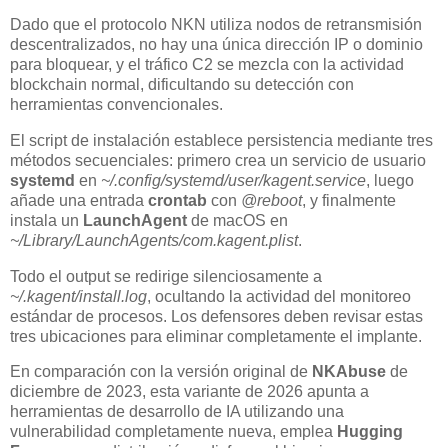
Dado que el protocolo NKN utiliza nodos de retransmisión
descentralizados, no hay una única dirección IP o dominio
para bloquear, y el tráfico C2 se mezcla con la actividad
blockchain normal, dificultando su detección con
herramientas convencionales.
El script de instalación establece persistencia mediante tres
métodos secuenciales: primero crea un servicio de usuario
systemd
en
~/.config/systemd/user/kagent.service
, luego
añade una entrada
crontab
con
@reboot
, y finalmente
instala un
LaunchAgent
de macOS en
~/Library/LaunchAgents/com.kagent.plist
.
Todo el output se redirige silenciosamente a
~/.kagent/install.log
, ocultando la actividad del monitoreo
estándar de procesos. Los defensores deben revisar estas
tres ubicaciones para eliminar completamente el implante.
En comparación con la versión original de
NKAbuse
de
diciembre de 2023, esta variante de 2026 apunta a
herramientas de desarrollo de IA utilizando una
vulnerabilidad completamente nueva, emplea
Hugging