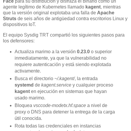
Face
para su distribución y disfraza el binario como un
agente legítimo de Kubernetes llamado
kagent
, mientras
que la versión original explotaba una falla de
Apache
Struts
de seis años de antigüedad contra escritorios Linux y
dispositivos IoT.
El equipo Sysdig TRT compartió los siguientes pasos para
los defensores:
Actualiza marimo a la versión
0.23.0
o superior
inmediatamente, ya que la vulnerabilidad no
requiere autenticación y está siendo explotada
activamente.
Busca el directorio
~/.kagent/
, la entrada
systemd
de
kagent.service
y cualquier proceso
kagent
en ejecución en sistemas que hayan
usado marimo.
Bloquea
vsccode-modetx.hf.space
a nivel de
proxy o DNS para detener la entrega de la carga
útil conocida.
Rota todas las credenciales en instancias