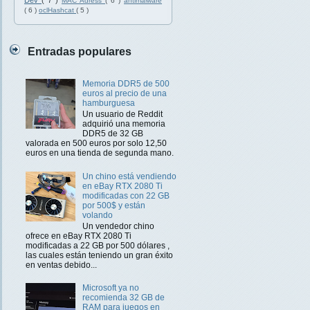
Dev
( 7 )
MAC Adress
( 6 )
antimalware
( 6 )
oclHashcat
( 5 )
Entradas populares
Memoria DDR5 de 500
euros al precio de una
hamburguesa
Un usuario de Reddit
adquirió una memoria
DDR5 de 32 GB
valorada en 500 euros por solo 12,50
euros en una tienda de segunda mano.
Un chino está vendiendo
en eBay RTX 2080 Ti
modificadas con 22 GB
por 500$ y están
volando
Un vendedor chino
ofrece en eBay RTX 2080 Ti
modificadas a 22 GB por 500 dólares ,
las cuales están teniendo un gran éxito
en ventas debido...
Microsoft ya no
recomienda 32 GB de
RAM para juegos en