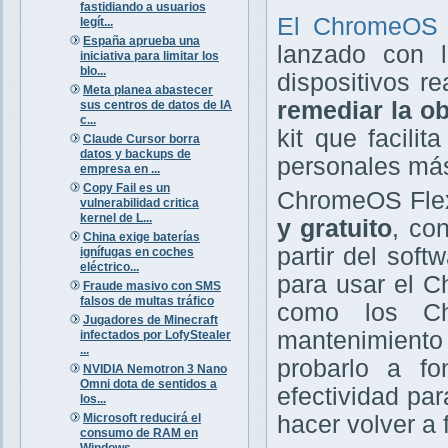
fastidiando a usuarios
El ChromeOS
legít...
España aprueba una
lanzado con l
iniciativa para limitar los
blo...
dispositivos r
Meta planea abastecer
remediar la ob
sus centros de datos de IA
c...
kit que facili
Claude Cursor borra
datos y backups de
personales más
empresa en ...
Copy Fail es un
ChromeOS Flex
vulnerabilidad critica
kernel de L...
y gratuito
, co
China exige baterías
partir del sof
ignífugas en coches
eléctrico...
para usar el C
Fraude masivo con SMS
falsos de multas tráfico
como los Ch
Jugadores de Minecraft
mantenimiento 
infectados por LofyStealer
...
probarlo a f
NVIDIA Nemotron 3 Nano
Omni dota de sentidos a
efectividad par
los...
Microsoft reducirá el
hacer volver a
consumo de RAM en
Windows