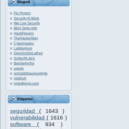
Blogroll
Flu Project
Security At Work
We Live Security
Blog Segu-Info
HackPlayers
TheHackerWay
CyberHades
La9deAnon
DerechoDeLaRed
Snifer@L4b's
BandaAncha
ugeek
ochobitshacenunbyte
voidnull
lynksthings.com
Etiquetas
seguridad
( 1643 )
vulnerabilidad
( 1616 )
software
( 934 )