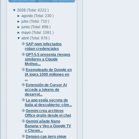
▼
2026
(Total: 6222 )
►
agosto
(Total: 230 )
►
julio
(Total: 710 )
►
junio
(Total: 898 )
►
mayo
(Total: 1081 )
▼
abril
(Total: 978 )
SAP npm infectados
roban credenciales
GPT-5.5 presenta riesgos
similares a Claude
Mythos...
Exempleado de Google en
IA logra 1000 millones en
...
Extensión de Cursor AI
accede a tokens de
desarrol...
La app espía secreta de
Italia al descubierto: cóm...
Gemini crea archivos
Office gratis desde el chat
Gemini añade Nano
Banana y Veo a Google TV
y Chrom...
Denuvo cae pero sigue