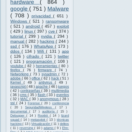
hardware
( 864 )
google
( 751 )
Malware
( 708 )
privacidad
( 651 )
Windows
( 521 )
ransomware
( 521 )
android
( 457 )
exploit
( 429 )
linux
( 397 )
cve
( 374 )
tutorial
( 299 )
nvidia
( 294 )
manual
( 282 )
hacking
( 244 )
ssd
( 176 )
WhatsApp
( 173 )
ddos
( 134 )
Wifi
( 131 )
app
( 126 )
cifrado
( 121 )
twitter
( 121 )
programación
( 108 )
youtube
( 82 )
herramientas
( 80 )
firefox
( 76 )
firmware
( 74 )
Networking
( 73 )
sysadmin
( 72 )
adobe
( 66 )
office
( 62 )
hack
( 51 )
Kernel
( 49 )
antivirus
( 49 )
javascript
( 48 )
apache
( 46 )
juegos
( 42 )
contraseñas
( 39 )
multimedia
( 36 )
cms
( 35 )
flash
( 33 )
eventos
( 32 )
MAC
( 30 )
anonymous
( 28 )
ssl
( 24 )
Forense
( 20 )
conferencia
( 20 )
SeguridadWireless
( 17 )
documental
( 17 )
auditoría
( 15 )
Debugger
( 14 )
Rootkit
( 14 )
lizard
squad
( 14 )
metasploit
( 13 )
técnicas
hacking
( 13 )
Virtualización
( 11 )
delitos
( 11 )
reversing
( 10 )
adamo
( 9 )
Ehn-