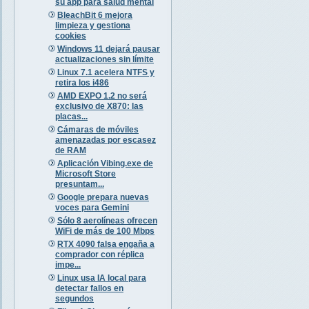
su app para salud mental
BleachBit 6 mejora
limpieza y gestiona
cookies
Windows 11 dejará pausar
actualizaciones sin límite
Linux 7.1 acelera NTFS y
retira los i486
AMD EXPO 1.2 no será
exclusivo de X870: las
placas...
Cámaras de móviles
amenazadas por escasez
de RAM
Aplicación Vibing.exe de
Microsoft Store
presuntam...
Google prepara nuevas
voces para Gemini
Sólo 8 aerolíneas ofrecen
WiFi de más de 100 Mbps
RTX 4090 falsa engaña a
comprador con réplica
impe...
Linux usa IA local para
detectar fallos en
segundos