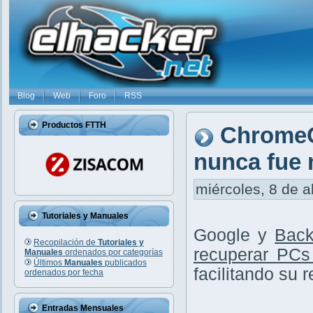
Blog
Web
Foro
RSS
Productos FTTH
ChromeO
nunca fue 
miércoles, 8 de a
Tutoriales y Manuales
Google y
Back
Recopilación de
Tutoriales y
recuperar PCs
Manuales
ordenados por categorías
Últimos
Manuales
publicados
facilitando su 
ordenados por fecha
Entradas Mensuales