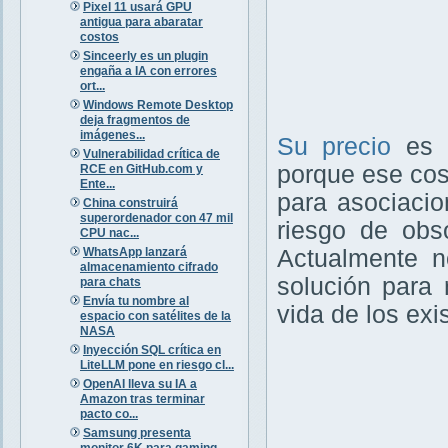
Pixel 11 usará GPU
antigua para abaratar
costos
Sinceerly es un plugin
engaña a IA con errores
ort...
Windows Remote Desktop
deja fragmentos de
imágenes...
Su precio
es
Vulnerabilidad crítica de
porque ese cost
RCE en GitHub.com y
Ente...
para asociaci
China construirá
superordenador con 47 mil
riesgo de obso
CPU nac...
WhatsApp lanzará
Actualmente n
almacenamiento cifrado
solución para 
para chats
Envía tu nombre al
vida de los ex
espacio con satélites de la
NASA
Inyección SQL crítica en
LiteLLM pone en riesgo cl...
OpenAI lleva su IA a
Amazon tras terminar
pacto co...
Samsung presenta
monitor 6K para gaming