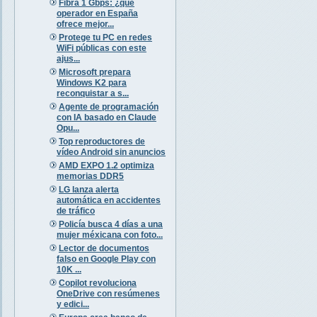
Fibra 1 Gbps: ¿qué
operador en España
ofrece mejor...
Protege tu PC en redes
WiFi públicas con este
ajus...
Microsoft prepara
Windows K2 para
reconquistar a s...
Agente de programación
con IA basado en Claude
Opu...
Top reproductores de
vídeo Android sin anuncios
AMD EXPO 1.2 optimiza
memorias DDR5
LG lanza alerta
automática en accidentes
de tráfico
Policía busca 4 días a una
mujer méxicana con foto...
Lector de documentos
falso en Google Play con
10K ...
Copilot revoluciona
OneDrive con resúmenes
y edici...