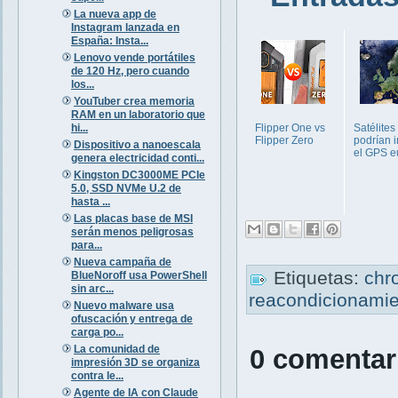
La nueva app de
Instagram lanzada en
España: Insta...
Lenovo vende portátiles
de 120 Hz, pero cuando
los...
YouTuber crea memoria
RAM en un laboratorio que
hi...
Flipper One vs
Satélites
Flipper Zero
podrían in
Dispositivo a nanoescala
el GPS e
genera electricidad conti...
Kingston DC3000ME PCIe
5.0, SSD NVMe U.2 de
hasta ...
Las placas base de MSI
serán menos peligrosas
para...
Nueva campaña de
Etiquetas:
chr
BlueNoroff usa PowerShell
sin arc...
reacondicionami
Nuevo malware usa
ofuscación y entrega de
carga po...
La comunidad de
0 comentar
impresión 3D se organiza
contra le...
Agente de IA con Claude