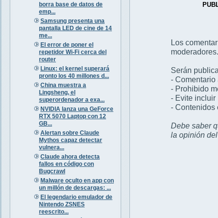
borra base de datos de
PUB
emp...
Samsung presenta una
pantalla LED de cine de 14
me...
Los comentar
El error de poner el
moderadores
repetidor Wi-Fi cerca del
router
Linux: el kernel superará
Serán publica
pronto los 40 millones d...
- Comentario 
China muestra a
- Prohibido 
Lingsheng, el
- Evite inclui
superordenador a exa...
- Contenidos 
NVIDIA lanza una GeForce
RTX 5070 Laptop con 12
GB...
Debe saber qu
Alertan sobre Claude
la opinión de
Mythos capaz detectar
vulnera...
Claude ahora detecta
fallos en código con
Bugcrawl
Malware oculto en app con
un millón de descargas: ...
El legendario emulador de
Nintendo ZSNES
reescrito...