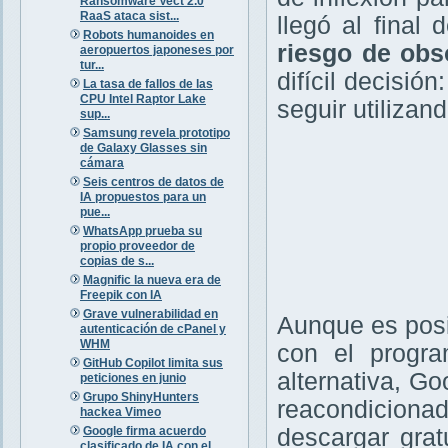
Ransomware Vect 2.0
RaaS ataca sist...
llegó al final
Robots humanoides en
riesgo de obs
aeropuertos japoneses por
tur...
difícil decisió
La tasa de fallos de las
CPU Intel Raptor Lake
seguir utilizan
sup...
Samsung revela prototipo
de Galaxy Glasses sin
cámara
Seis centros de datos de
IA propuestos para un
pue...
WhatsApp prueba su
propio proveedor de
copias de s...
Magnific la nueva era de
Freepik con IA
Grave vulnerabilidad en
Aunque es posi
autenticación de cPanel y
WHM
con el prog
GitHub Copilot limita sus
alternativa, Go
peticiones en junio
Grupo ShinyHunters
reacondicionad
hackea Vimeo
Google firma acuerdo
descargar gra
clasificado de IA con el