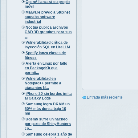
OpenAI lanzará su propio
móvil
Malware previo a Stuxnet
atacaba software
industrial
Noctua publica archivos
CAD 3D gratuitos para sus
...
Vulnerabilidad crítica de
inyección SQL en LiteLLM
Spotify lanza clases de
fitness
Alerta en Linux por fallo
en PackageKit que
permit...
Vulnerabilidad en
Notepad++ permite a
atacantes bl...
iPhone 20 sin bordes imita
Entrada más reciente
al Galaxy Edge
Samsung logra DRAM un
50% más densa bajo 10
nm
Udemy sufre un hackeo
por parte de ShinyHunters
co...
Samsung celebra 1 año de