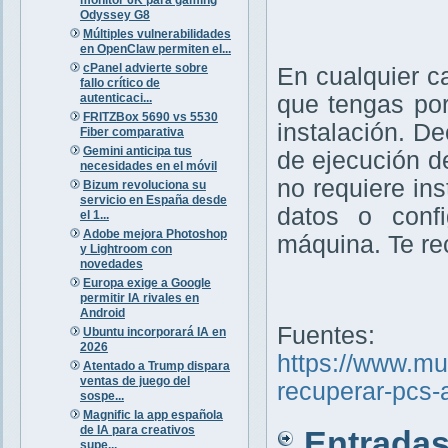
Odyssey G8
Múltiples vulnerabilidades
en OpenClaw permiten el...
cPanel advierte sobre
En cualquier c
fallo crítico de
autenticaci...
que tengas por
FRITZBox 5690 vs 5530
instalación. D
Fiber comparativa
Gemini anticipa tus
de ejecución d
necesidades en el móvil
no requiere ins
Bizum revoluciona su
servicio en España desde
datos o confi
el 1...
Adobe mejora Photoshop
máquina. Te r
y Lightroom con
novedades
Europa exige a Google
permitir IA rivales en
Android
Fuentes:
Ubuntu incorporará IA en
2026
https://www.m
Atentado a Trump dispara
ventas de juego del
recuperar-pcs-
sospe...
Magnific la app española
de IA para creativos
Entradas 
supe...