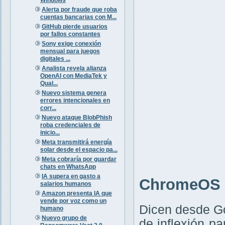
Alerta por fraude que roba
cuentas bancarias con M...
GitHub pierde usuarios
por fallos constantes
Sony exige conexión
mensual para juegos
digitales ...
Analista revela alianza
OpenAI con MediaTek y
Qual...
Nuevo sistema genera
errores intencionales en
corr...
Nuevo ataque BlobPhish
roba credenciales de
inicio...
Meta transmitirá energía
solar desde el espacio pa...
Meta cobraría por guardar
chats en WhatsApp
IA supera en gasto a
ChromeOS F
salarios humanos
Amazon presenta IA que
vende por voz como un
Dicen desde G
humano
Nuevo grupo de
de inflexión p