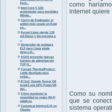
como haríamos
Pent...
Intel Core 5 320:
Internet quiere
prometedor para portátiles
Windo...
Cierre de Kodispain: el
addon más usado en Kodi
en...
Kernel Linux pierde 138
mil líneas y decepciona a
...
Generador de malware
ELF para Linux elude
detecció...
ASUS presenta nuevas
fuentes de alimentación
TUF G...
Corsair ThermalProtect:
cable diseñado para
evitar...
El SoC Google Tensor G6
tendrá una GPU PowerVR
del...
Como su nombr
Cómo mantener la
seguridad en redes Wi-Fi
que se conecta
públicas
Canonical integrará IA en
sistema operat
Ubuntu