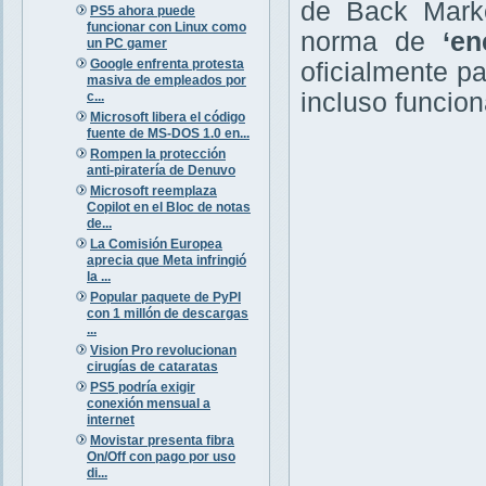
de Back Market
PS5 ahora puede
funcionar con Linux como
norma de
‘en
un PC gamer
Google enfrenta protesta
oficialmente p
masiva de empleados por
incluso funcion
c...
Microsoft libera el código
fuente de MS-DOS 1.0 en...
Rompen la protección
anti-piratería de Denuvo
Microsoft reemplaza
Copilot en el Bloc de notas
de...
La Comisión Europea
aprecia que Meta infringió
la ...
Popular paquete de PyPI
con 1 millón de descargas
...
Vision Pro revolucionan
cirugías de cataratas
PS5 podría exigir
conexión mensual a
internet
Movistar presenta fibra
On/Off con pago por uso
di...