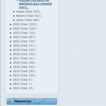
Europa crea banco de
hidrógeno para competir
con C...
►
marzo
(Total: 833 )
►
febrero
(Total: 812 )
►
enero
(Total: 680 )
►
2025
(Total: 2103 )
►
2024
(Total: 1110 )
►
2023
(Total: 710 )
►
2022
(Total: 967 )
►
2021
(Total: 730 )
►
2020
(Total: 212 )
►
2019
(Total: 102 )
►
2018
(Total: 150 )
►
2017
(Total: 231 )
►
2016
(Total: 266 )
►
2015
(Total: 445 )
►
2014
(Total: 185 )
►
2013
(Total: 100 )
►
2012
(Total: 8 )
►
2011
(Total: 7 )
►
2010
(Total: 15 )
Síguenos en: