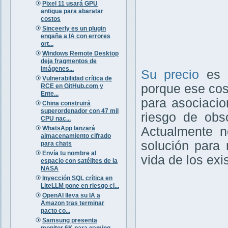
Pixel 11 usará GPU
antigua para abaratar
costos
Sinceerly es un plugin
engaña a IA con errores
ort...
Windows Remote Desktop
deja fragmentos de
imágenes...
Su precio
es
Vulnerabilidad crítica de
porque ese cost
RCE en GitHub.com y
Ente...
para asociaci
China construirá
superordenador con 47 mil
riesgo de obso
CPU nac...
WhatsApp lanzará
Actualmente n
almacenamiento cifrado
solución para 
para chats
Envía tu nombre al
vida de los ex
espacio con satélites de la
NASA
Inyección SQL crítica en
LiteLLM pone en riesgo cl...
OpenAI lleva su IA a
Amazon tras terminar
pacto co...
Samsung presenta
monitor 6K para gaming