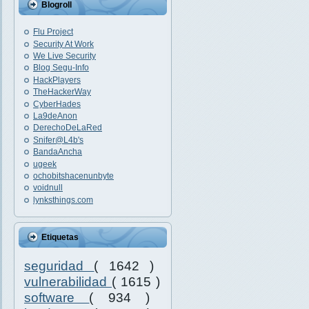
Blogroll
Flu Project
Security At Work
We Live Security
Blog Segu-Info
HackPlayers
TheHackerWay
CyberHades
La9deAnon
DerechoDeLaRed
Snifer@L4b's
BandaAncha
ugeek
ochobitshacenunbyte
voidnull
lynksthings.com
Etiquetas
seguridad
( 1642 )
vulnerabilidad
( 1615 )
software
( 934 )