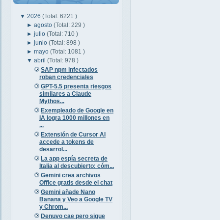
▼
2026
(Total: 6221 )
►
agosto
(Total: 229 )
►
julio
(Total: 710 )
►
junio
(Total: 898 )
►
mayo
(Total: 1081 )
▼
abril
(Total: 978 )
SAP npm infectados
roban credenciales
GPT-5.5 presenta riesgos
similares a Claude
Mythos...
Exempleado de Google en
IA logra 1000 millones en
...
Extensión de Cursor AI
accede a tokens de
desarrol...
La app espía secreta de
Italia al descubierto: cóm...
Gemini crea archivos
Office gratis desde el chat
Gemini añade Nano
Banana y Veo a Google TV
y Chrom...
Denuvo cae pero sigue