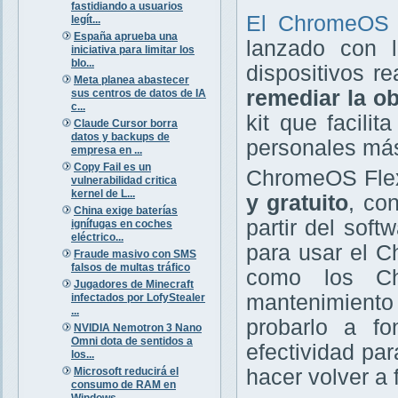
fastidiando a usuarios
El ChromeOS
legít...
España aprueba una
lanzado con l
iniciativa para limitar los
blo...
dispositivos r
Meta planea abastecer
remediar la ob
sus centros de datos de IA
c...
kit que facili
Claude Cursor borra
datos y backups de
personales más
empresa en ...
Copy Fail es un
ChromeOS Flex
vulnerabilidad critica
kernel de L...
y gratuito
, co
China exige baterías
partir del sof
ignífugas en coches
eléctrico...
para usar el C
Fraude masivo con SMS
falsos de multas tráfico
como los Ch
Jugadores de Minecraft
mantenimiento 
infectados por LofyStealer
...
probarlo a f
NVIDIA Nemotron 3 Nano
Omni dota de sentidos a
efectividad par
los...
Microsoft reducirá el
hacer volver a
consumo de RAM en
Windows