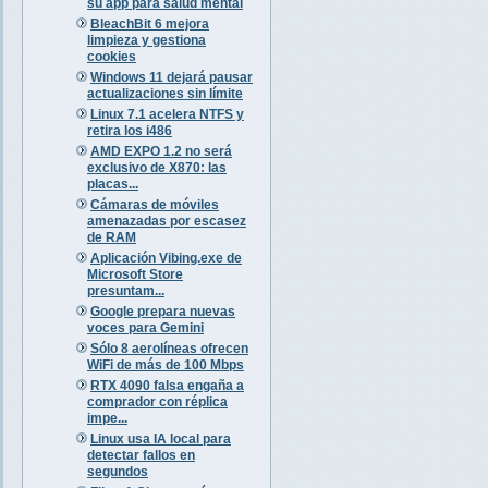
su app para salud mental
BleachBit 6 mejora
limpieza y gestiona
cookies
Windows 11 dejará pausar
actualizaciones sin límite
Linux 7.1 acelera NTFS y
retira los i486
AMD EXPO 1.2 no será
exclusivo de X870: las
placas...
Cámaras de móviles
amenazadas por escasez
de RAM
Aplicación Vibing.exe de
Microsoft Store
presuntam...
Google prepara nuevas
voces para Gemini
Sólo 8 aerolíneas ofrecen
WiFi de más de 100 Mbps
RTX 4090 falsa engaña a
comprador con réplica
impe...
Linux usa IA local para
detectar fallos en
segundos