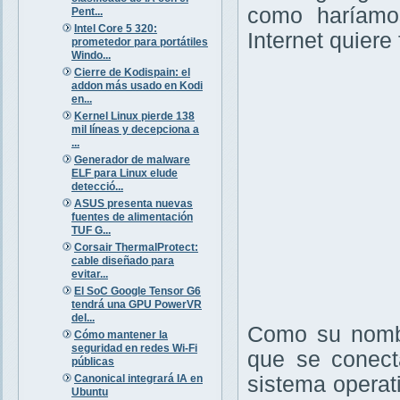
como haríamos
Pent...
Intel Core 5 320:
Internet quiere
prometedor para portátiles
Windo...
Cierre de Kodispain: el
addon más usado en Kodi
en...
Kernel Linux pierde 138
mil líneas y decepciona a
...
Generador de malware
ELF para Linux elude
detecció...
ASUS presenta nuevas
fuentes de alimentación
TUF G...
Corsair ThermalProtect:
cable diseñado para
evitar...
El SoC Google Tensor G6
tendrá una GPU PowerVR
del...
Como su nombr
Cómo mantener la
seguridad en redes Wi-Fi
que se conecta
públicas
Canonical integrará IA en
sistema operat
Ubuntu