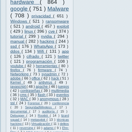
hardware
( 864 )
google
( 751 )
Malware
( 708 )
privacidad
( 651 )
Windows
( 521 )
ransomware
( 521 )
android
( 457 )
exploit
( 429 )
linux
( 396 )
cve
( 374 )
tutorial
( 299 )
nvidia
( 294 )
manual
( 282 )
hacking
( 244 )
ssd
( 176 )
WhatsApp
( 173 )
ddos
( 134 )
Wifi
( 131 )
app
( 126 )
cifrado
( 121 )
twitter
( 121 )
programación
( 108 )
youtube
( 82 )
herramientas
( 80 )
firefox
( 76 )
firmware
( 74 )
Networking
( 73 )
sysadmin
( 72 )
adobe
( 66 )
office
( 62 )
hack
( 51 )
Kernel
( 49 )
antivirus
( 49 )
javascript
( 48 )
apache
( 46 )
juegos
( 42 )
contraseñas
( 39 )
multimedia
( 36 )
cms
( 35 )
flash
( 33 )
eventos
( 32 )
MAC
( 30 )
anonymous
( 28 )
ssl
( 24 )
Forense
( 20 )
conferencia
( 20 )
SeguridadWireless
( 17 )
documental
( 17 )
auditoría
( 15 )
Debugger
( 14 )
Rootkit
( 14 )
lizard
squad
( 14 )
metasploit
( 13 )
técnicas
hacking
( 13 )
Virtualización
( 11 )
delitos
( 11 )
reversing
( 10 )
adamo
( 9 )
Ehn-