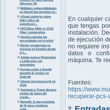
Odyssey G8
Múltiples vulnerabilidades
en OpenClaw permiten el...
cPanel advierte sobre
En cualquier c
fallo crítico de
autenticaci...
que tengas por
FRITZBox 5690 vs 5530
instalación. D
Fiber comparativa
Gemini anticipa tus
de ejecución d
necesidades en el móvil
no requiere ins
Bizum revoluciona su
servicio en España desde
datos o confi
el 1...
Adobe mejora Photoshop
máquina. Te r
y Lightroom con
novedades
Europa exige a Google
permitir IA rivales en
Android
Fuentes:
Ubuntu incorporará IA en
2026
https://www.m
Atentado a Trump dispara
ventas de juego del
recuperar-pcs-
sospe...
Magnific la app española
de IA para creativos
Entradas 
supe...