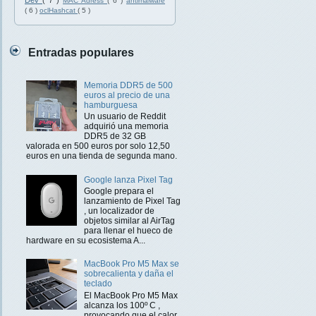
Dev
( 7 )
MAC Adress
( 6 )
antimalware
( 6 )
oclHashcat
( 5 )
Entradas populares
Memoria DDR5 de 500
euros al precio de una
hamburguesa
Un usuario de Reddit
adquirió una memoria
DDR5 de 32 GB
valorada en 500 euros por solo 12,50
euros en una tienda de segunda mano.
Google lanza Pixel Tag
Google prepara el
lanzamiento de Pixel Tag
, un localizador de
objetos similar al AirTag
para llenar el hueco de
hardware en su ecosistema A...
MacBook Pro M5 Max se
sobrecalienta y daña el
teclado
El MacBook Pro M5 Max
alcanza los 100º C ,
provocando que el calor