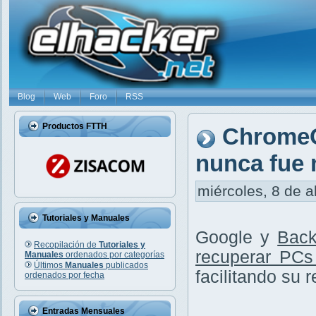
Blog
Web
Foro
RSS
Productos FTTH
ChromeO
nunca fue 
miércoles, 8 de a
Tutoriales y Manuales
Google y
Back
Recopilación de
Tutoriales y
recuperar PCs
Manuales
ordenados por categorías
Últimos
Manuales
publicados
facilitando su 
ordenados por fecha
Entradas Mensuales