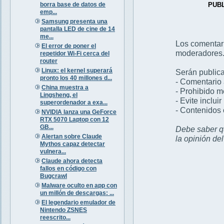
borra base de datos de
PUB
emp...
Samsung presenta una
pantalla LED de cine de 14
me...
Los comentar
El error de poner el
moderadores
repetidor Wi-Fi cerca del
router
Linux: el kernel superará
Serán publica
pronto los 40 millones d...
- Comentario 
China muestra a
- Prohibido 
Lingsheng, el
- Evite inclui
superordenador a exa...
- Contenidos 
NVIDIA lanza una GeForce
RTX 5070 Laptop con 12
GB...
Debe saber qu
Alertan sobre Claude
la opinión de
Mythos capaz detectar
vulnera...
Claude ahora detecta
fallos en código con
Bugcrawl
Malware oculto en app con
un millón de descargas: ...
El legendario emulador de
Nintendo ZSNES
reescrito...