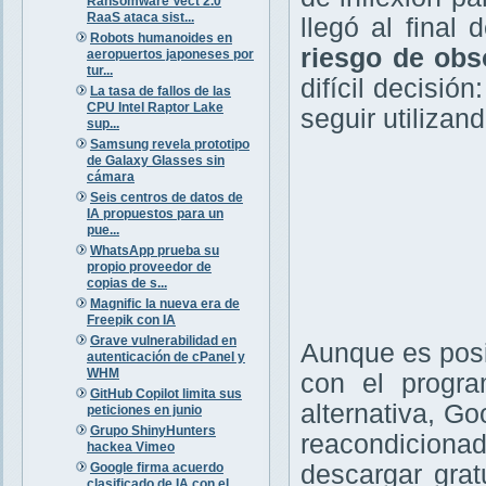
Ransomware Vect 2.0
RaaS ataca sist...
llegó al final
Robots humanoides en
riesgo de obs
aeropuertos japoneses por
tur...
difícil decisió
La tasa de fallos de las
CPU Intel Raptor Lake
seguir utilizan
sup...
Samsung revela prototipo
de Galaxy Glasses sin
cámara
Seis centros de datos de
IA propuestos para un
pue...
WhatsApp prueba su
propio proveedor de
copias de s...
Magnific la nueva era de
Freepik con IA
Grave vulnerabilidad en
Aunque es posi
autenticación de cPanel y
WHM
con el prog
GitHub Copilot limita sus
alternativa, Go
peticiones en junio
Grupo ShinyHunters
reacondicionad
hackea Vimeo
Google firma acuerdo
descargar gra
clasificado de IA con el