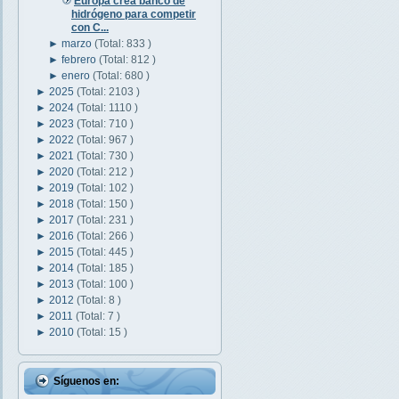
Europa crea banco de
hidrógeno para competir
con C...
►
marzo
(Total: 833 )
►
febrero
(Total: 812 )
►
enero
(Total: 680 )
►
2025
(Total: 2103 )
►
2024
(Total: 1110 )
►
2023
(Total: 710 )
►
2022
(Total: 967 )
►
2021
(Total: 730 )
►
2020
(Total: 212 )
►
2019
(Total: 102 )
►
2018
(Total: 150 )
►
2017
(Total: 231 )
►
2016
(Total: 266 )
►
2015
(Total: 445 )
►
2014
(Total: 185 )
►
2013
(Total: 100 )
►
2012
(Total: 8 )
►
2011
(Total: 7 )
►
2010
(Total: 15 )
Síguenos en: