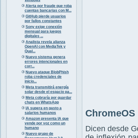
Alerta por fraude que roba
cuentas bancarias con M...
GitHub pierde usuarios
por fallos constantes
Sony exige conexión
mensual para juegos
digitales ...
Analista revela alianza
OpenAI con MediaTek y
Qual...
Nuevo sistema genera
errores intencionales en
corr...
Nuevo ataque BlobPhish
roba credenciales de
inicio...
Meta transmitirá energía
solar desde el espacio pa...
Meta cobraría por guardar
chats en WhatsApp
IA supera en gasto a
ChromeOS F
salarios humanos
Amazon presenta IA que
vende por voz como un
Dicen desde G
humano
Nuevo grupo de
de inflexión p