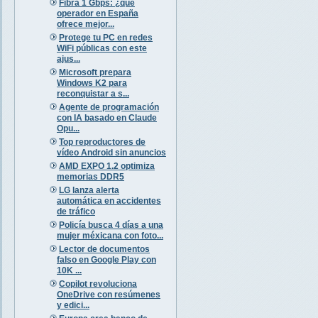
Fibra 1 Gbps: ¿qué
operador en España
ofrece mejor...
Protege tu PC en redes
WiFi públicas con este
ajus...
Microsoft prepara
Windows K2 para
reconquistar a s...
Agente de programación
con IA basado en Claude
Opu...
Top reproductores de
vídeo Android sin anuncios
AMD EXPO 1.2 optimiza
memorias DDR5
LG lanza alerta
automática en accidentes
de tráfico
Policía busca 4 días a una
mujer méxicana con foto...
Lector de documentos
falso en Google Play con
10K ...
Copilot revoluciona
OneDrive con resúmenes
y edici...