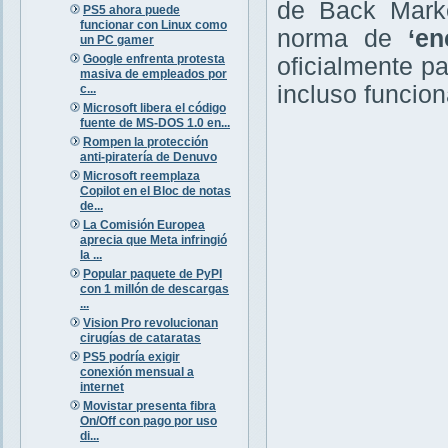
de Back Market
PS5 ahora puede
funcionar con Linux como
norma de
‘en
un PC gamer
Google enfrenta protesta
oficialmente p
masiva de empleados por
incluso funcion
c...
Microsoft libera el código
fuente de MS-DOS 1.0 en...
Rompen la protección
anti-piratería de Denuvo
Microsoft reemplaza
Copilot en el Bloc de notas
de...
La Comisión Europea
aprecia que Meta infringió
la ...
Popular paquete de PyPI
con 1 millón de descargas
...
Vision Pro revolucionan
cirugías de cataratas
PS5 podría exigir
conexión mensual a
internet
Movistar presenta fibra
On/Off con pago por uso
di...