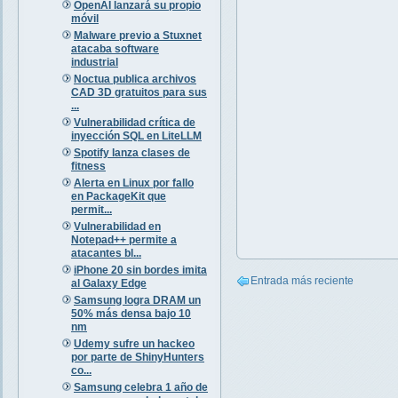
OpenAI lanzará su propio
móvil
Malware previo a Stuxnet
atacaba software
industrial
Noctua publica archivos
CAD 3D gratuitos para sus
...
Vulnerabilidad crítica de
inyección SQL en LiteLLM
Spotify lanza clases de
fitness
Alerta en Linux por fallo
en PackageKit que
permit...
Vulnerabilidad en
Notepad++ permite a
atacantes bl...
iPhone 20 sin bordes imita
Entrada más reciente
al Galaxy Edge
Samsung logra DRAM un
50% más densa bajo 10
nm
Udemy sufre un hackeo
por parte de ShinyHunters
co...
Samsung celebra 1 año de