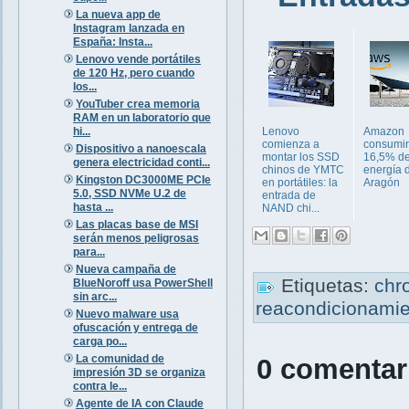
La nueva app de
Instagram lanzada en
España: Insta...
Lenovo vende portátiles
de 120 Hz, pero cuando
los...
YouTuber crea memoria
RAM en un laboratorio que
hi...
Lenovo
Amazon
comienza a
consumir
Dispositivo a nanoescala
montar los SSD
16,5% de
genera electricidad conti...
chinos de YMTC
energía 
Kingston DC3000ME PCIe
en portátiles: la
Aragón
5.0, SSD NVMe U.2 de
entrada de
hasta ...
NAND chi...
Las placas base de MSI
serán menos peligrosas
para...
Nueva campaña de
Etiquetas:
chr
BlueNoroff usa PowerShell
sin arc...
reacondicionami
Nuevo malware usa
ofuscación y entrega de
carga po...
La comunidad de
0 comentar
impresión 3D se organiza
contra le...
Agente de IA con Claude