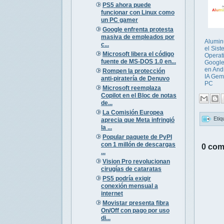
PS5 ahora puede
funcionar con Linux como
un PC gamer
Google enfrenta protesta
masiva de empleados por
Alumin
c...
el Sis
Microsoft libera el código
Operat
fuente de MS-DOS 1.0 en...
Google
en And
Rompen la protección
IA Gem
anti-piratería de Denuvo
PC
Microsoft reemplaza
Copilot en el Bloc de notas
de...
La Comisión Europea
Etiq
aprecia que Meta infringió
la ...
Popular paquete de PyPI
con 1 millón de descargas
0 com
...
Vision Pro revolucionan
cirugías de cataratas
PS5 podría exigir
conexión mensual a
internet
Movistar presenta fibra
On/Off con pago por uso
di...