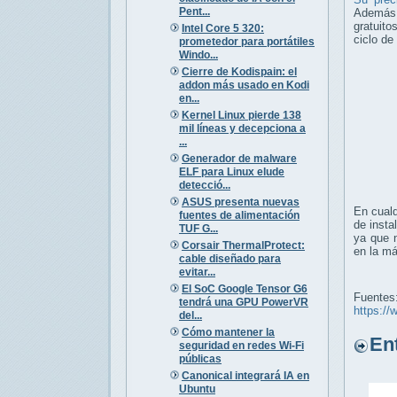
Pent...
Además, 
gratuito
Intel Core 5 320:
ciclo de
prometedor para portátiles
Windo...
Cierre de Kodispain: el
addon más usado en Kodi
en...
Kernel Linux pierde 138
mil líneas y decepciona a
...
Generador de malware
ELF para Linux elude
detecció...
ASUS presenta nuevas
En cualq
fuentes de alimentación
de insta
TUF G...
ya que n
Corsair ThermalProtect:
en la m
cable diseñado para
evitar...
El SoC Google Tensor G6
Fuentes
tendrá una GPU PowerVR
https:/
del...
Cómo mantener la
Entr
seguridad en redes Wi-Fi
públicas
Canonical integrará IA en
Ubuntu