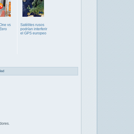
 One vs
Satélites rusos
 Zero
podrían interferir
el GPS europeo
idad
dores.