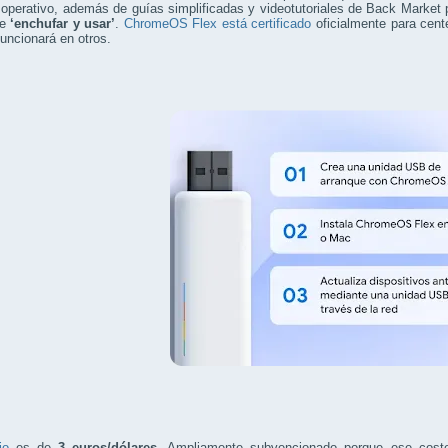
operativo, además de guías simplificadas y videotutoriales de Back Market par
de
‘enchufar y usar’
.
ChromeOS Flex está certificado
oficialmente para cent
funcionará en otros.
io
es de
3 euros/dólares
. Ampliamente subvencionado porque ese coste n