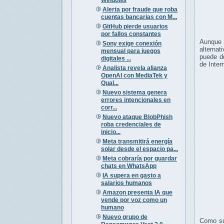
Alerta por fraude que roba
cuentas bancarias con M...
GitHub pierde usuarios
por fallos constantes
Aunque 
Sony exige conexión
alternat
mensual para juegos
puede d
digitales ...
de Inter
Analista revela alianza
OpenAI con MediaTek y
Qual...
Nuevo sistema genera
errores intencionales en
corr...
Nuevo ataque BlobPhish
roba credenciales de
inicio...
Meta transmitirá energía
solar desde el espacio pa...
Meta cobraría por guardar
chats en WhatsApp
IA supera en gasto a
salarios humanos
Amazon presenta IA que
vende por voz como un
humano
Nuevo grupo de
Como su