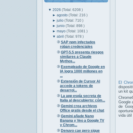
▼
2026
(Total: 6208 )
►
agosto
(Total: 216 )
►
julio
(Total: 710 )
►
junio
(Total: 898 )
►
mayo
(Total: 1081 )
▼
abril
(Total: 978 )
SAP npm infectados
roban credenciales
GPT-5.5 presenta riesgos
similares a Claude
Mythos...
Exempleado de Google en
IA logra 1000 millones en
...
Extensión de Cursor AI
El Chr
accede a tokens de
disposit
desarrol...
un kit q
La app espía secreta de
ChromeO
Italia al descubierto: cóm...
Google a
Gemini crea archivos
de Goog
Office gratis desde el chat
oportuni
vida úti
Gemini añade Nano
Banana y Veo a Google TV
y Chrom...
Denuvo cae pero sigue