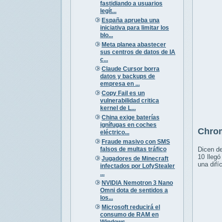
fastidiando a usuarios
legít...
España aprueba una
iniciativa para limitar los
blo...
Meta planea abastecer
sus centros de datos de IA
c...
Claude Cursor borra
datos y backups de
empresa en ...
Copy Fail es un
vulnerabilidad critica
kernel de L...
China exige baterías
ignífugas en coches
Chrom
eléctrico...
Fraude masivo con SMS
falsos de multas tráfico
Dicen de
10 llegó
Jugadores de Minecraft
una difí
infectados por LofyStealer
...
NVIDIA Nemotron 3 Nano
Omni dota de sentidos a
los...
Microsoft reducirá el
consumo de RAM en
Windows