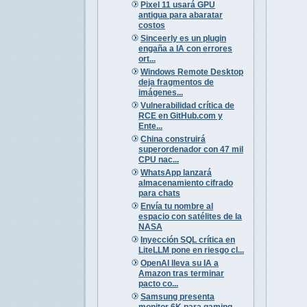
Pixel 11 usará GPU
antigua para abaratar
costos
Sinceerly es un plugin
engaña a IA con errores
ort...
Windows Remote Desktop
deja fragmentos de
imágenes...
Vulnerabilidad crítica de
RCE en GitHub.com y
Ente...
China construirá
superordenador con 47 mil
CPU nac...
WhatsApp lanzará
almacenamiento cifrado
para chats
Envía tu nombre al
espacio con satélites de la
NASA
Inyección SQL crítica en
LiteLLM pone en riesgo cl...
OpenAI lleva su IA a
Amazon tras terminar
pacto co...
Samsung presenta
monitor 6K para gaming