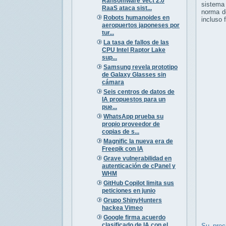
Ransomware Vect 2.0
sistema 
RaaS ataca sist...
norma 
Robots humanoides en
incluso 
aeropuertos japoneses por
tur...
La tasa de fallos de las
CPU Intel Raptor Lake
sup...
Samsung revela prototipo
de Galaxy Glasses sin
cámara
Seis centros de datos de
IA propuestos para un
pue...
WhatsApp prueba su
propio proveedor de
copias de s...
Magnific la nueva era de
Freepik con IA
Grave vulnerabilidad en
autenticación de cPanel y
WHM
GitHub Copilot limita sus
peticiones en junio
Grupo ShinyHunters
hackea Vimeo
Google firma acuerdo
clasificado de IA con el
Su prec