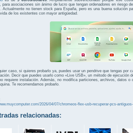
para asociaciones sin ánimo de lucro que tengan ordenadores en riesgo de 
s. Actualmente no tienen stock para España, pero es una buena solución pa
 vida de los existentes con mayor antigüedad.
uier caso, si quieres probarlo ya, puedes usar un pendrive que tengas por c
lación. Decir que puedes usarlo como «Live USB», un método de ejecución d
o requiere instalación. Además, no modifica particiones, archivos, datos o 
áquina. Te recomendamos probarlo.
:
/www.muycomputer.com/2026/04/07/chromeos-flex-usb-recuperar-pcs-antiguos-
adas relacionadas: