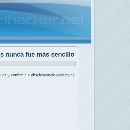
 nunca fue más sencillo
guos
y combatir la
obsolescencia electrónica
,