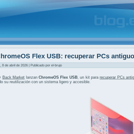
hromeOS Flex USB: recuperar PCs antiguos
, 8 de abril de 2026 | Publicado por el-brujo
 y
Back Market
lanzan
ChromeOS Flex USB
, un kit para
recuperar PCs anti
ndo su reutilización con un sistema ligero y accesible.