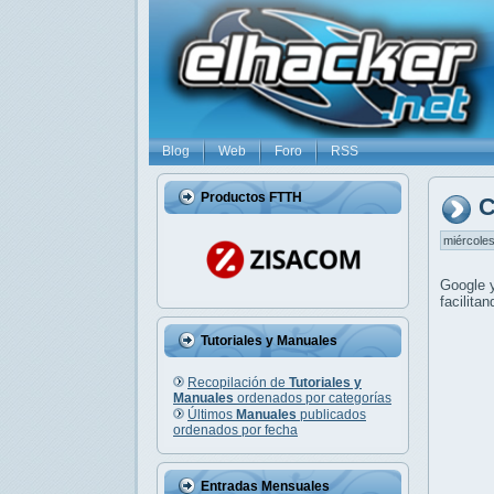
Blog
Web
Foro
RSS
Productos FTTH
C
miércoles
Google
facilita
Tutoriales y Manuales
Recopilación de
Tutoriales y
Manuales
ordenados por categorías
Últimos
Manuales
publicados
ordenados por fecha
Entradas Mensuales