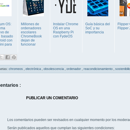
um OS:
Millones de
Instalar Chrome
Guía básica del
Flipper
tema
ordenadores
OS en una
SoC y su
Flipper
ivo de
escolares
Raspberry Pi
importancia
 basado
ChromeBook
con FydeOS
roid con
dejan de
ini para
funcionar
uetas:
chromeos
,
electrónica
,
obsolescencia
,
ordenador
,
reacondicionamiento
,
sostenibil
entarios :
PUBLICAR UN COMENTARIO
Los comentarios pueden ser revisados en cualquier momento por los modera
Serán publicados aquellos que cumplan las siguientes condiciones: