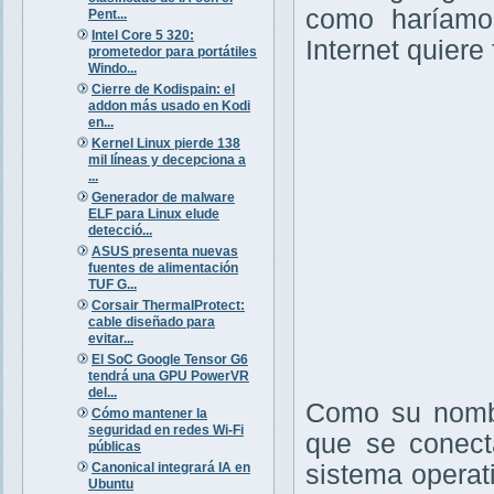
como haríamos
Pent...
Intel Core 5 320:
Internet quiere
prometedor para portátiles
Windo...
Cierre de Kodispain: el
addon más usado en Kodi
en...
Kernel Linux pierde 138
mil líneas y decepciona a
...
Generador de malware
ELF para Linux elude
detecció...
ASUS presenta nuevas
fuentes de alimentación
TUF G...
Corsair ThermalProtect:
cable diseñado para
evitar...
El SoC Google Tensor G6
tendrá una GPU PowerVR
del...
Como su nombr
Cómo mantener la
seguridad en redes Wi-Fi
que se conecta
públicas
Canonical integrará IA en
sistema operat
Ubuntu