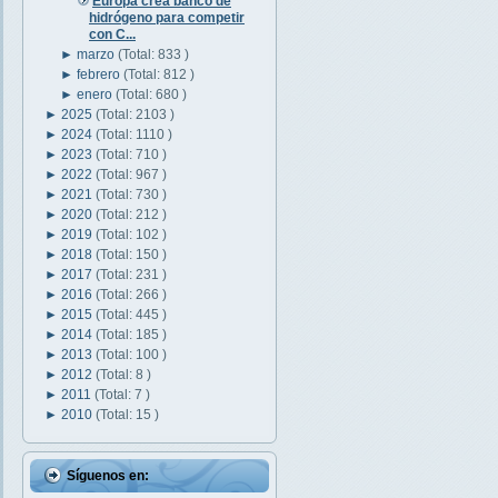
Europa crea banco de
hidrógeno para competir
con C...
►
marzo
(Total: 833 )
►
febrero
(Total: 812 )
►
enero
(Total: 680 )
►
2025
(Total: 2103 )
►
2024
(Total: 1110 )
►
2023
(Total: 710 )
►
2022
(Total: 967 )
►
2021
(Total: 730 )
►
2020
(Total: 212 )
►
2019
(Total: 102 )
►
2018
(Total: 150 )
►
2017
(Total: 231 )
►
2016
(Total: 266 )
►
2015
(Total: 445 )
►
2014
(Total: 185 )
►
2013
(Total: 100 )
►
2012
(Total: 8 )
►
2011
(Total: 7 )
►
2010
(Total: 15 )
Síguenos en: