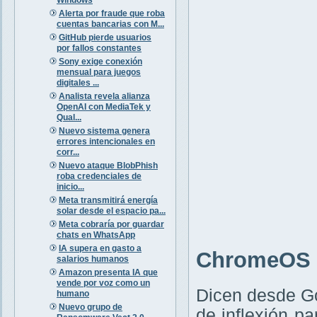
Alerta por fraude que roba
cuentas bancarias con M...
GitHub pierde usuarios
por fallos constantes
Sony exige conexión
mensual para juegos
digitales ...
Analista revela alianza
OpenAI con MediaTek y
Qual...
Nuevo sistema genera
errores intencionales en
corr...
Nuevo ataque BlobPhish
roba credenciales de
inicio...
Meta transmitirá energía
solar desde el espacio pa...
Meta cobraría por guardar
chats en WhatsApp
IA supera en gasto a
ChromeOS F
salarios humanos
Amazon presenta IA que
vende por voz como un
Dicen desde G
humano
Nuevo grupo de
de inflexión p