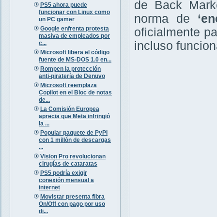
de Back Market
PS5 ahora puede
funcionar con Linux como
norma de
‘en
un PC gamer
Google enfrenta protesta
oficialmente p
masiva de empleados por
incluso funcion
c...
Microsoft libera el código
fuente de MS-DOS 1.0 en...
Rompen la protección
anti-piratería de Denuvo
Microsoft reemplaza
Copilot en el Bloc de notas
de...
La Comisión Europea
aprecia que Meta infringió
la ...
Popular paquete de PyPI
con 1 millón de descargas
...
Vision Pro revolucionan
cirugías de cataratas
PS5 podría exigir
conexión mensual a
internet
Movistar presenta fibra
On/Off con pago por uso
di...