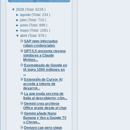
▼
2026
(Total: 6226 )
►
agosto
(Total: 234 )
►
julio
(Total: 710 )
►
junio
(Total: 898 )
►
mayo
(Total: 1081 )
▼
abril
(Total: 978 )
SAP npm infectados
roban credenciales
GPT-5.5 presenta riesgos
similares a Claude
Mythos...
Exempleado de Google en
IA logra 1000 millones en
...
Extensión de Cursor AI
accede a tokens de
desarrol...
La app espía secreta de
Italia al descubierto: cóm...
Gemini crea archivos
Office gratis desde el chat
Gemini añade Nano
Banana y Veo a Google TV
y Chrom...
Denuvo cae pero sigue