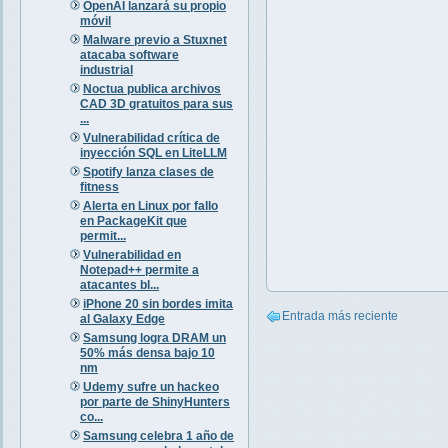
OpenAI lanzará su propio
móvil
Malware previo a Stuxnet
atacaba software
industrial
Noctua publica archivos
CAD 3D gratuitos para sus
...
Vulnerabilidad crítica de
inyección SQL en LiteLLM
Spotify lanza clases de
fitness
Alerta en Linux por fallo
en PackageKit que
permit...
Vulnerabilidad en
Notepad++ permite a
atacantes bl...
iPhone 20 sin bordes imita
Entrada más reciente
al Galaxy Edge
Samsung logra DRAM un
50% más densa bajo 10
nm
Udemy sufre un hackeo
por parte de ShinyHunters
co...
Samsung celebra 1 año de