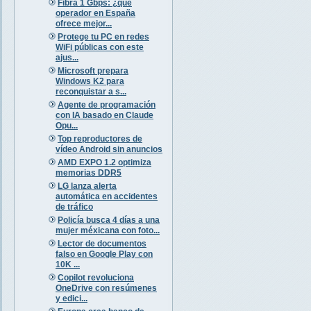
Fibra 1 Gbps: ¿qué
operador en España
ofrece mejor...
Protege tu PC en redes
WiFi públicas con este
ajus...
Microsoft prepara
Windows K2 para
reconquistar a s...
Agente de programación
con IA basado en Claude
Opu...
Top reproductores de
vídeo Android sin anuncios
AMD EXPO 1.2 optimiza
memorias DDR5
LG lanza alerta
automática en accidentes
de tráfico
Policía busca 4 días a una
mujer méxicana con foto...
Lector de documentos
falso en Google Play con
10K ...
Copilot revoluciona
OneDrive con resúmenes
y edici...