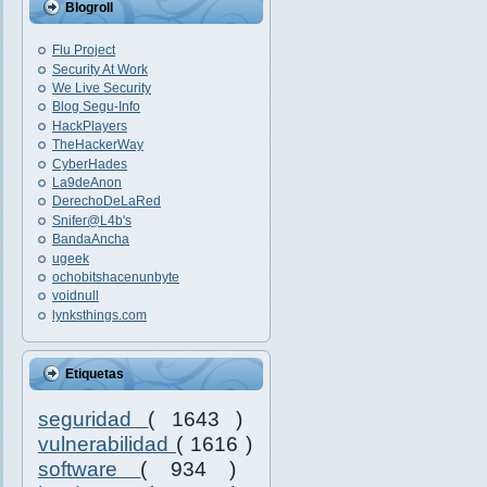
Blogroll
Flu Project
Security At Work
We Live Security
Blog Segu-Info
HackPlayers
TheHackerWay
CyberHades
La9deAnon
DerechoDeLaRed
Snifer@L4b's
BandaAncha
ugeek
ochobitshacenunbyte
voidnull
lynksthings.com
Etiquetas
seguridad
( 1643 )
vulnerabilidad
( 1616 )
software
( 934 )