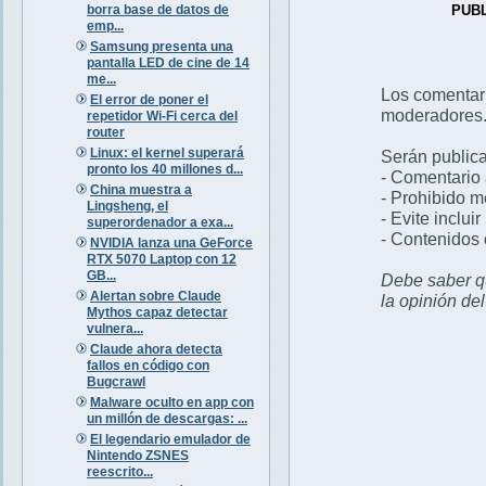
borra base de datos de
PUB
emp...
Samsung presenta una
pantalla LED de cine de 14
me...
Los comentar
El error de poner el
moderadores
repetidor Wi-Fi cerca del
router
Linux: el kernel superará
Serán publica
pronto los 40 millones d...
- Comentario 
China muestra a
- Prohibido 
Lingsheng, el
- Evite inclui
superordenador a exa...
- Contenidos 
NVIDIA lanza una GeForce
RTX 5070 Laptop con 12
GB...
Debe saber qu
Alertan sobre Claude
la opinión de
Mythos capaz detectar
vulnera...
Claude ahora detecta
fallos en código con
Bugcrawl
Malware oculto en app con
un millón de descargas: ...
El legendario emulador de
Nintendo ZSNES
reescrito...