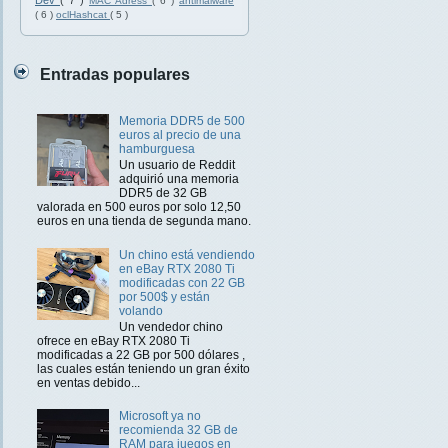
Dev
( 7 )
MAC Adress
( 6 )
antimalware
( 6 )
oclHashcat
( 5 )
Entradas populares
Memoria DDR5 de 500
euros al precio de una
hamburguesa
Un usuario de Reddit
adquirió una memoria
DDR5 de 32 GB
valorada en 500 euros por solo 12,50
euros en una tienda de segunda mano.
Un chino está vendiendo
en eBay RTX 2080 Ti
modificadas con 22 GB
por 500$ y están
volando
Un vendedor chino
ofrece en eBay RTX 2080 Ti
modificadas a 22 GB por 500 dólares ,
las cuales están teniendo un gran éxito
en ventas debido...
Microsoft ya no
recomienda 32 GB de
RAM para juegos en