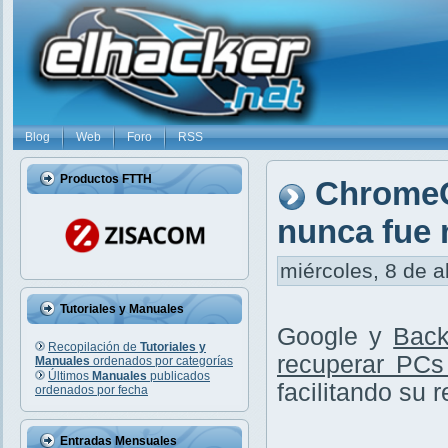
Blog
Web
Foro
RSS
Productos FTTH
ChromeO
nunca fue 
miércoles, 8 de a
Tutoriales y Manuales
Google y
Back
Recopilación de
Tutoriales y
recuperar PCs
Manuales
ordenados por categorías
Últimos
Manuales
publicados
facilitando su 
ordenados por fecha
Entradas Mensuales