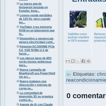
La nueva app de
Instagram lanzada en
España: Insta...
Lenovo vende portátiles
de 120 Hz, pero cuando
los...
YouTuber crea memoria
RAM en un laboratorio que
hi...
Satélites rusos
Barreras 
podrían interferir
reparaci
Dispositivo a nanoescala
el GPS europeo
producto
genera electricidad conti...
Kingston DC3000ME PCIe
5.0, SSD NVMe U.2 de
hasta ...
Las placas base de MSI
serán menos peligrosas
para...
Nueva campaña de
Etiquetas:
chr
BlueNoroff usa PowerShell
sin arc...
reacondicionami
Nuevo malware usa
ofuscación y entrega de
carga po...
La comunidad de
0 comentar
impresión 3D se organiza
contra le...
Agente de IA con Claude