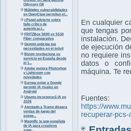
Odyssey G8
Múltiples vulnerabilidades
en OpenClaw permiten el...
cPanel advierte sobre
En cualquier c
fallo crítico de
autenticaci...
que tengas por
FRITZBox 5690 vs 5530
instalación. D
Fiber comparativa
Gemini anticipa tus
de ejecución d
necesidades en el móvil
no requiere ins
Bizum revoluciona su
servicio en España desde
datos o confi
el 1...
Adobe mejora Photoshop
máquina. Te r
y Lightroom con
novedades
Europa exige a Google
permitir IA rivales en
Android
Fuentes:
Ubuntu incorporará IA en
2026
https://www.m
Atentado a Trump dispara
ventas de juego del
recuperar-pcs-
sospe...
Magnific la app española
de IA para creativos
Entradas 
supe...