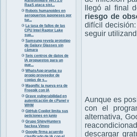
Ransomware Vect 2.0
RaaS ataca sist...
llegó al final
Robots humanoides en
riesgo de obs
aeropuertos japoneses por
tur...
difícil decisió
La tasa de fallos de las
CPU Intel Raptor Lake
seguir utilizan
sup...
Samsung revela prototipo
de Galaxy Glasses sin
cámara
Seis centros de datos de
IA propuestos para un
pue...
WhatsApp prueba su
propio proveedor de
copias de s...
Magnific la nueva era de
Freepik con IA
Grave vulnerabilidad en
Aunque es posi
autenticación de cPanel y
WHM
con el prog
GitHub Copilot limita sus
alternativa, Go
peticiones en junio
Grupo ShinyHunters
reacondicionad
hackea Vimeo
Google firma acuerdo
descargar gra
clasificado de IA con el