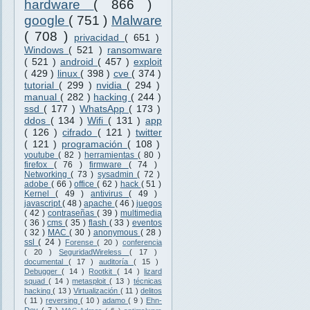
hardware
( 866 )
google
( 751 )
Malware
( 708 )
privacidad
( 651 )
Windows
( 521 )
ransomware
( 521 )
android
( 457 )
exploit
( 429 )
linux
( 398 )
cve
( 374 )
tutorial
( 299 )
nvidia
( 294 )
manual
( 282 )
hacking
( 244 )
ssd
( 177 )
WhatsApp
( 173 )
ddos
( 134 )
Wifi
( 131 )
app
( 126 )
cifrado
( 121 )
twitter
( 121 )
programación
( 108 )
youtube
( 82 )
herramientas
( 80 )
firefox
( 76 )
firmware
( 74 )
Networking
( 73 )
sysadmin
( 72 )
adobe
( 66 )
office
( 62 )
hack
( 51 )
Kernel
( 49 )
antivirus
( 49 )
javascript
( 48 )
apache
( 46 )
juegos
( 42 )
contraseñas
( 39 )
multimedia
( 36 )
cms
( 35 )
flash
( 33 )
eventos
( 32 )
MAC
( 30 )
anonymous
( 28 )
ssl
( 24 )
Forense
( 20 )
conferencia
( 20 )
SeguridadWireless
( 17 )
documental
( 17 )
auditoría
( 15 )
Debugger
( 14 )
Rootkit
( 14 )
lizard
squad
( 14 )
metasploit
( 13 )
técnicas
hacking
( 13 )
Virtualización
( 11 )
delitos
( 11 )
reversing
( 10 )
adamo
( 9 )
Ehn-