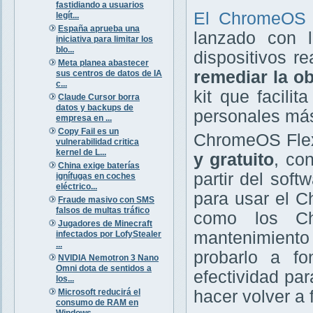
fastidiando a usuarios
El ChromeOS
legít...
España aprueba una
lanzado con l
iniciativa para limitar los
blo...
dispositivos r
Meta planea abastecer
remediar la ob
sus centros de datos de IA
c...
kit que facili
Claude Cursor borra
datos y backups de
personales más
empresa en ...
Copy Fail es un
ChromeOS Flex
vulnerabilidad critica
kernel de L...
y gratuito
, co
China exige baterías
partir del sof
ignífugas en coches
eléctrico...
para usar el C
Fraude masivo con SMS
falsos de multas tráfico
como los Ch
Jugadores de Minecraft
mantenimiento 
infectados por LofyStealer
...
probarlo a f
NVIDIA Nemotron 3 Nano
Omni dota de sentidos a
efectividad par
los...
Microsoft reducirá el
hacer volver a
consumo de RAM en
Windows