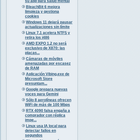
su app para salud mental
BleachBit 6 mejora
limpieza y gestiona
cookies
Windows 11 dejará pausar
actualizaciones sin límite
Linux 7.1 acelera NTFS y
retira los i486
AMD EXPO 1.2 no será
exclusivo de X870: las
placas...
Cámaras de móviles
amenazadas por escasez
de RAM
Aplicación Vibing.exe de
Microsoft Store
presuntam...
Google prepara nuevas
voces para Gemini
Sólo 8 aerolíneas ofrecen
WiFi de más de 100 Mbps
RTX 4090 falsa engaña a
comprador con réplica
impe...
Linux usa IA local para
detectar fallos en
segundos