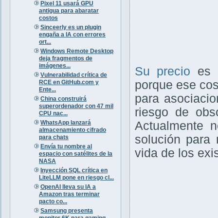
Pixel 11 usará GPU
antigua para abaratar
costos
Sinceerly es un plugin
engaña a IA con errores
ort...
Windows Remote Desktop
deja fragmentos de
imágenes...
Su precio
es
Vulnerabilidad crítica de
porque ese cost
RCE en GitHub.com y
Ente...
para asociaci
China construirá
superordenador con 47 mil
riesgo de obso
CPU nac...
WhatsApp lanzará
Actualmente n
almacenamiento cifrado
solución para 
para chats
Envía tu nombre al
vida de los ex
espacio con satélites de la
NASA
Inyección SQL crítica en
LiteLLM pone en riesgo cl...
OpenAI lleva su IA a
Amazon tras terminar
pacto co...
Samsung presenta
monitor 6K para gaming