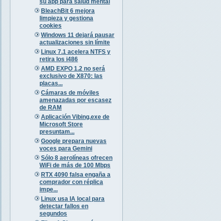
su app para salud mental
BleachBit 6 mejora
limpieza y gestiona
cookies
Windows 11 dejará pausar
actualizaciones sin límite
Linux 7.1 acelera NTFS y
retira los i486
AMD EXPO 1.2 no será
exclusivo de X870: las
placas...
Cámaras de móviles
amenazadas por escasez
de RAM
Aplicación Vibing.exe de
Microsoft Store
presuntam...
Google prepara nuevas
voces para Gemini
Sólo 8 aerolíneas ofrecen
WiFi de más de 100 Mbps
RTX 4090 falsa engaña a
comprador con réplica
impe...
Linux usa IA local para
detectar fallos en
segundos