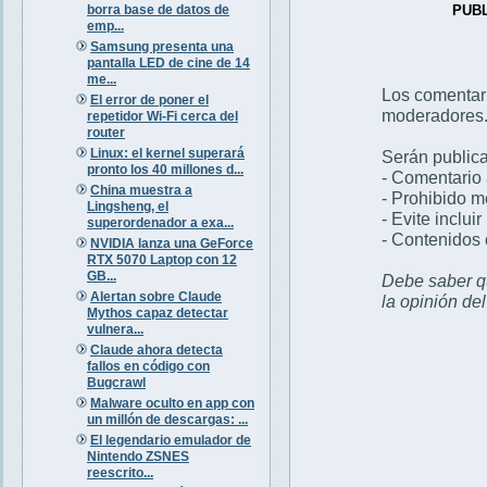
borra base de datos de
PUB
emp...
Samsung presenta una
pantalla LED de cine de 14
me...
Los comentar
El error de poner el
moderadores
repetidor Wi-Fi cerca del
router
Linux: el kernel superará
Serán publica
pronto los 40 millones d...
- Comentario 
China muestra a
- Prohibido 
Lingsheng, el
- Evite inclui
superordenador a exa...
- Contenidos 
NVIDIA lanza una GeForce
RTX 5070 Laptop con 12
GB...
Debe saber qu
Alertan sobre Claude
la opinión de
Mythos capaz detectar
vulnera...
Claude ahora detecta
fallos en código con
Bugcrawl
Malware oculto en app con
un millón de descargas: ...
El legendario emulador de
Nintendo ZSNES
reescrito...