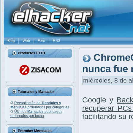
Blog
Web
Foro
RSS
Productos FTTH
ChromeO
nunca fue 
miércoles, 8 de a
Tutoriales y Manuales
Google y
Back
Recopilación de
Tutoriales y
recuperar PCs
Manuales
ordenados por categorías
Últimos
Manuales
publicados
facilitando su 
ordenados por fecha
Entradas Mensuales