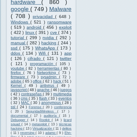
hardware
( 860 )
google
( 749 )
Malware
( 708 )
privacidad
( 648 )
Windows
( 521 )
ransomware
( 519 )
android
( 456 )
exploit
( 422 )
linux
( 391 )
cve
( 374 )
tutorial
( 299 )
nvidia
( 292 )
manual
( 282 )
hacking
( 244 )
ssd
( 175 )
WhatsApp
( 173 )
ddos
( 134 )
Wifi
( 131 )
app
( 126 )
cifrado
( 121 )
twitter
( 121 )
programación
( 105 )
youtube
( 82 )
herramientas
( 80 )
firefox
( 76 )
Networking
( 73 )
firmware
( 73 )
sysadmin
( 72 )
adobe
( 65 )
office
( 62 )
hack
( 51 )
Kernel
( 49 )
antivirus
( 49 )
javascript
( 48 )
apache
( 46 )
juegos
( 42 )
contraseñas
( 39 )
multimedia
( 36 )
cms
( 35 )
flash
( 33 )
eventos
( 32 )
MAC
( 30 )
anonymous
( 28 )
ssl
( 24 )
Forense
( 20 )
conferencia
( 20 )
SeguridadWireless
( 17 )
documental
( 17 )
auditoría
( 15 )
Debugger
( 14 )
Rootkit
( 14 )
lizard
squad
( 14 )
metasploit
( 13 )
técnicas
hacking
( 13 )
Virtualización
( 11 )
delitos
( 11 )
reversing
( 10 )
adamo
( 9 )
Ehn-