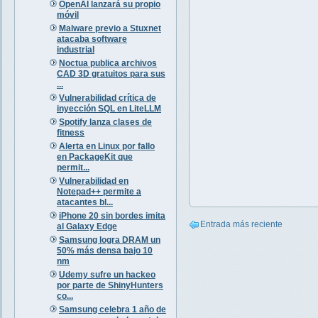
OpenAI lanzará su propio
móvil
Malware previo a Stuxnet
atacaba software
industrial
Noctua publica archivos
CAD 3D gratuitos para sus
...
Vulnerabilidad crítica de
inyección SQL en LiteLLM
Spotify lanza clases de
fitness
Alerta en Linux por fallo
en PackageKit que
permit...
Vulnerabilidad en
Notepad++ permite a
atacantes bl...
iPhone 20 sin bordes imita
Entrada más reciente
al Galaxy Edge
Samsung logra DRAM un
50% más densa bajo 10
nm
Udemy sufre un hackeo
por parte de ShinyHunters
co...
Samsung celebra 1 año de