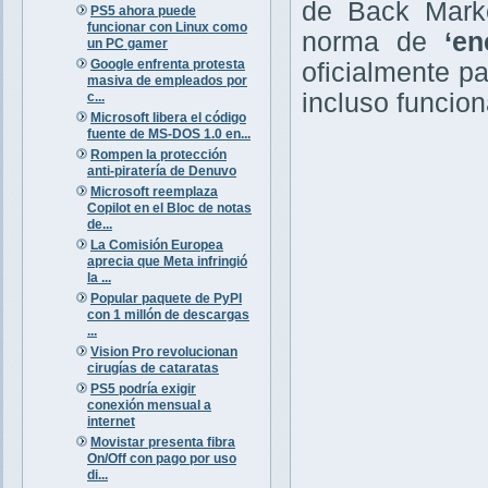
de Back Market
PS5 ahora puede
funcionar con Linux como
norma de
‘en
un PC gamer
Google enfrenta protesta
oficialmente p
masiva de empleados por
incluso funcion
c...
Microsoft libera el código
fuente de MS-DOS 1.0 en...
Rompen la protección
anti-piratería de Denuvo
Microsoft reemplaza
Copilot en el Bloc de notas
de...
La Comisión Europea
aprecia que Meta infringió
la ...
Popular paquete de PyPI
con 1 millón de descargas
...
Vision Pro revolucionan
cirugías de cataratas
PS5 podría exigir
conexión mensual a
internet
Movistar presenta fibra
On/Off con pago por uso
di...