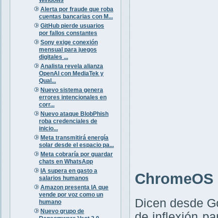
Alerta por fraude que roba
cuentas bancarias con M...
GitHub pierde usuarios
por fallos constantes
Sony exige conexión
mensual para juegos
digitales ...
Analista revela alianza
OpenAI con MediaTek y
Qual...
Nuevo sistema genera
errores intencionales en
corr...
Nuevo ataque BlobPhish
roba credenciales de
inicio...
Meta transmitirá energía
solar desde el espacio pa...
Meta cobraría por guardar
chats en WhatsApp
IA supera en gasto a
ChromeOS F
salarios humanos
Amazon presenta IA que
vende por voz como un
Dicen desde G
humano
Nuevo grupo de
de inflexión p