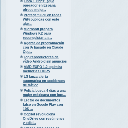
Fibra 1 Gbps: ¿qué
operador en España
ofrece mejor...
Protege tu PC en redes
WiFi públicas con este
ajus...
Microsoft prepara
Windows K2 para
reconquistar a s...
Agente de programación
con IA basado en Claude
Opu...
Top reproductores de
vídeo Android sin anuncios
AMD EXPO 1.2 optimiza
memorias DDR5
LG lanza alerta
automática en accidentes
de tráfico
Policía busca 4 días a una
mujer méxicana con foto...
Lector de documentos
falso en Google Play con
10K ...
Copilot revoluciona
OneDrive con resúmenes
y edici...