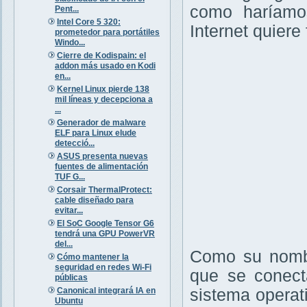
como haríamos
Pent...
Intel Core 5 320:
Internet quiere
prometedor para portátiles
Windo...
Cierre de Kodispain: el
addon más usado en Kodi
en...
Kernel Linux pierde 138
mil líneas y decepciona a
...
Generador de malware
ELF para Linux elude
detecció...
ASUS presenta nuevas
fuentes de alimentación
TUF G...
Corsair ThermalProtect:
cable diseñado para
evitar...
El SoC Google Tensor G6
tendrá una GPU PowerVR
del...
Como su nombr
Cómo mantener la
seguridad en redes Wi-Fi
que se conecta
públicas
Canonical integrará IA en
sistema operat
Ubuntu