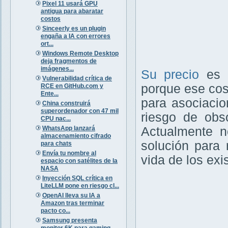
Pixel 11 usará GPU
antigua para abaratar
costos
Sinceerly es un plugin
engaña a IA con errores
ort...
Windows Remote Desktop
deja fragmentos de
imágenes...
Su precio
es
Vulnerabilidad crítica de
porque ese cost
RCE en GitHub.com y
Ente...
para asociaci
China construirá
superordenador con 47 mil
riesgo de obso
CPU nac...
WhatsApp lanzará
Actualmente n
almacenamiento cifrado
solución para 
para chats
Envía tu nombre al
vida de los ex
espacio con satélites de la
NASA
Inyección SQL crítica en
LiteLLM pone en riesgo cl...
OpenAI lleva su IA a
Amazon tras terminar
pacto co...
Samsung presenta
monitor 6K para gaming