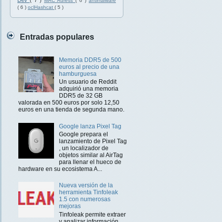
Dev
( 7 )
MAC Adress
( 6 )
antimalware
( 6 )
oclHashcat
( 5 )
Entradas populares
Memoria DDR5 de 500
euros al precio de una
hamburguesa
Un usuario de Reddit
adquirió una memoria
DDR5 de 32 GB
valorada en 500 euros por solo 12,50
euros en una tienda de segunda mano.
Google lanza Pixel Tag
Google prepara el
lanzamiento de Pixel Tag
, un localizador de
objetos similar al AirTag
para llenar el hueco de
hardware en su ecosistema A...
Nueva versión de la
herramienta Tinfoleak
1.5 con numerosas
mejoras
Tinfoleak permite extraer
y analizar información