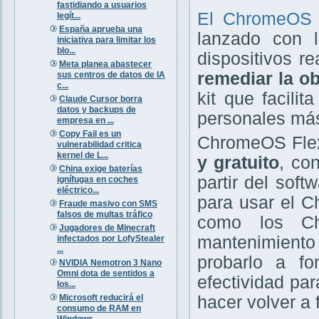
fastidiando a usuarios
El ChromeOS
legít...
España aprueba una
lanzado con l
iniciativa para limitar los
blo...
dispositivos r
Meta planea abastecer
remediar la ob
sus centros de datos de IA
c...
kit que facili
Claude Cursor borra
datos y backups de
personales más
empresa en ...
Copy Fail es un
ChromeOS Flex
vulnerabilidad critica
kernel de L...
y gratuito
, co
China exige baterías
partir del sof
ignífugas en coches
eléctrico...
para usar el C
Fraude masivo con SMS
falsos de multas tráfico
como los Ch
Jugadores de Minecraft
mantenimiento 
infectados por LofyStealer
...
probarlo a f
NVIDIA Nemotron 3 Nano
Omni dota de sentidos a
efectividad par
los...
Microsoft reducirá el
hacer volver a
consumo de RAM en
Windows