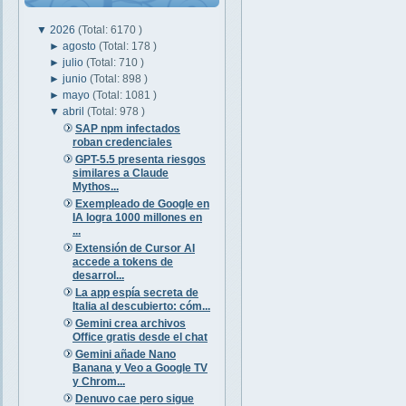
▼
2026
(Total: 6170 )
►
agosto
(Total: 178 )
►
julio
(Total: 710 )
►
junio
(Total: 898 )
►
mayo
(Total: 1081 )
▼
abril
(Total: 978 )
SAP npm infectados
roban credenciales
GPT-5.5 presenta riesgos
similares a Claude
Mythos...
Exempleado de Google en
IA logra 1000 millones en
...
Extensión de Cursor AI
accede a tokens de
desarrol...
La app espía secreta de
Italia al descubierto: cóm...
Gemini crea archivos
Office gratis desde el chat
Gemini añade Nano
Banana y Veo a Google TV
y Chrom...
Denuvo cae pero sigue