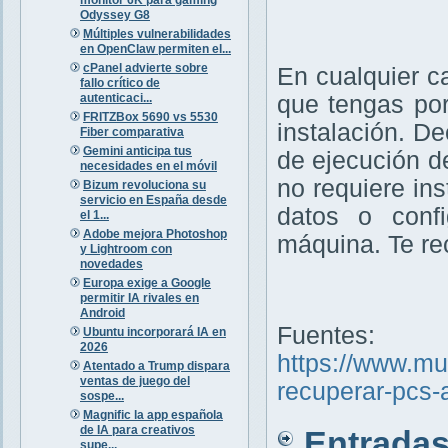
Odyssey G8
Múltiples vulnerabilidades
en OpenClaw permiten el...
cPanel advierte sobre
En cualquier c
fallo crítico de
autenticaci...
que tengas por
FRITZBox 5690 vs 5530
instalación. D
Fiber comparativa
Gemini anticipa tus
de ejecución d
necesidades en el móvil
no requiere ins
Bizum revoluciona su
servicio en España desde
datos o confi
el 1...
Adobe mejora Photoshop
máquina. Te r
y Lightroom con
novedades
Europa exige a Google
permitir IA rivales en
Android
Fuentes:
Ubuntu incorporará IA en
2026
https://www.m
Atentado a Trump dispara
ventas de juego del
recuperar-pcs-
sospe...
Magnific la app española
de IA para creativos
Entradas 
supe...