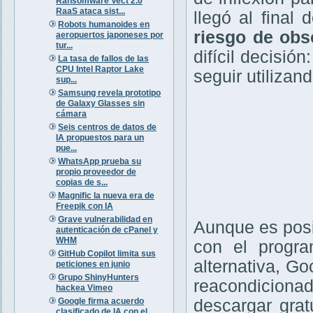
Ransomware Vect 2.0
RaaS ataca sist...
llegó al final
Robots humanoides en
riesgo de obs
aeropuertos japoneses por
tur...
difícil decisió
La tasa de fallos de las
CPU Intel Raptor Lake
seguir utilizan
sup...
Samsung revela prototipo
de Galaxy Glasses sin
cámara
Seis centros de datos de
IA propuestos para un
pue...
WhatsApp prueba su
propio proveedor de
copias de s...
Magnific la nueva era de
Freepik con IA
Grave vulnerabilidad en
Aunque es posi
autenticación de cPanel y
WHM
con el prog
GitHub Copilot limita sus
alternativa, Go
peticiones en junio
Grupo ShinyHunters
reacondicionad
hackea Vimeo
Google firma acuerdo
descargar gra
clasificado de IA con el