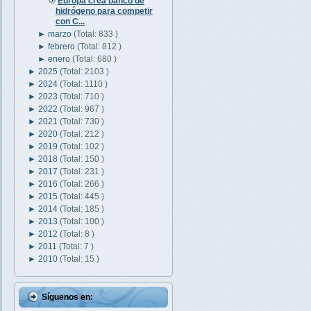
Europa crea banco de
hidrógeno para competir
con C...
►
marzo
(Total: 833 )
►
febrero
(Total: 812 )
►
enero
(Total: 680 )
►
2025
(Total: 2103 )
►
2024
(Total: 1110 )
►
2023
(Total: 710 )
►
2022
(Total: 967 )
►
2021
(Total: 730 )
►
2020
(Total: 212 )
►
2019
(Total: 102 )
►
2018
(Total: 150 )
►
2017
(Total: 231 )
►
2016
(Total: 266 )
►
2015
(Total: 445 )
►
2014
(Total: 185 )
►
2013
(Total: 100 )
►
2012
(Total: 8 )
►
2011
(Total: 7 )
►
2010
(Total: 15 )
Síguenos en: