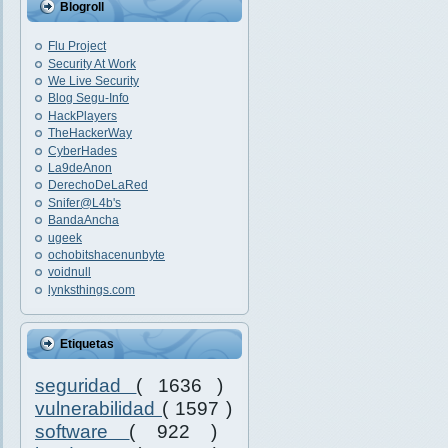
Blogroll
Flu Project
Security At Work
We Live Security
Blog Segu-Info
HackPlayers
TheHackerWay
CyberHades
La9deAnon
DerechoDeLaRed
Snifer@L4b's
BandaAncha
ugeek
ochobitshacenunbyte
voidnull
lynksthings.com
Etiquetas
seguridad
( 1636 )
vulnerabilidad
( 1597 )
software
( 922 )