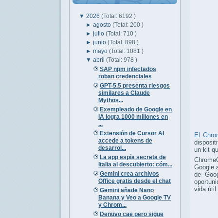
▼
2026
(Total: 6192 )
►
agosto
(Total: 200 )
►
julio
(Total: 710 )
►
junio
(Total: 898 )
►
mayo
(Total: 1081 )
▼
abril
(Total: 978 )
SAP npm infectados
roban credenciales
GPT-5.5 presenta riesgos
similares a Claude
Mythos...
Exempleado de Google en
IA logra 1000 millones en
...
Extensión de Cursor AI
El Chr
accede a tokens de
disposit
desarrol...
un kit q
La app espía secreta de
ChromeO
Italia al descubierto: cóm...
Google a
Gemini crea archivos
de Goog
Office gratis desde el chat
oportuni
vida úti
Gemini añade Nano
Banana y Veo a Google TV
y Chrom...
Denuvo cae pero sigue