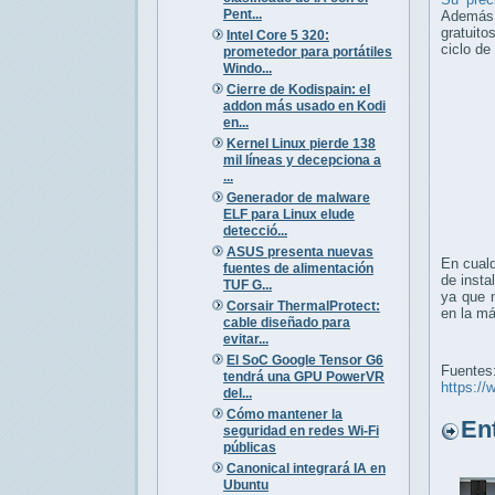
Pent...
Además, 
gratuito
Intel Core 5 320:
ciclo de
prometedor para portátiles
Windo...
Cierre de Kodispain: el
addon más usado en Kodi
en...
Kernel Linux pierde 138
mil líneas y decepciona a
...
Generador de malware
ELF para Linux elude
detecció...
ASUS presenta nuevas
En cualq
fuentes de alimentación
de insta
TUF G...
ya que n
Corsair ThermalProtect:
en la m
cable diseñado para
evitar...
El SoC Google Tensor G6
Fuentes
tendrá una GPU PowerVR
https:/
del...
Cómo mantener la
Entr
seguridad en redes Wi-Fi
públicas
Canonical integrará IA en
Ubuntu