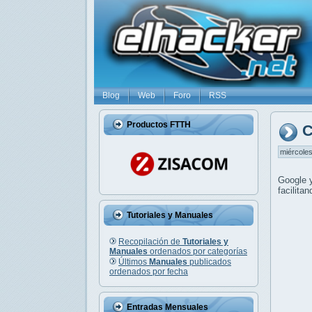
Blog
Web
Foro
RSS
Productos FTTH
C
miércoles
Google
facilita
Tutoriales y Manuales
Recopilación de
Tutoriales y
Manuales
ordenados por categorías
Últimos
Manuales
publicados
ordenados por fecha
Entradas Mensuales