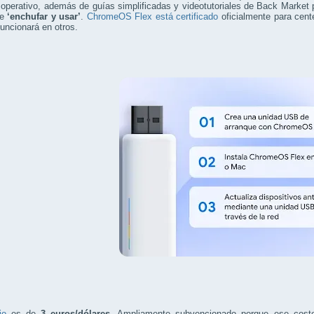
operativo, además de guías simplificadas y videotutoriales de Back Market par
de
‘enchufar y usar’
.
ChromeOS Flex está certificado
oficialmente para cent
funcionará en otros.
io
es de
3 euros/dólares
. Ampliamente subvencionado porque ese coste n