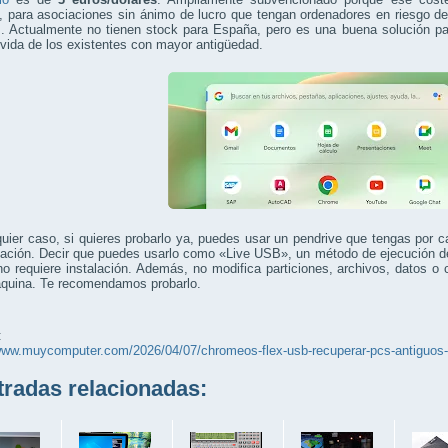
para asociaciones sin ánimo de lucro que tengan ordenadores en riesgo de 
s. Actualmente no tienen stock para España, pero es una buena solución pa
 vida de los existentes con mayor antigüedad.
uier caso, si quieres probarlo ya, puedes usar un pendrive que tengas por c
lación. Decir que puedes usarlo como «Live USB», un método de ejecución d
o requiere instalación. Además, no modifica particiones, archivos, datos o 
áquina. Te recomendamos probarlo.
:
/www.muycomputer.com/2026/04/07/chromeos-flex-usb-recuperar-pcs-antiguos-
adas relacionadas: