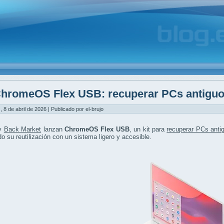
hromeOS Flex USB: recuperar PCs antiguos
, 8 de abril de 2026 | Publicado por el-brujo
 y
Back Market
lanzan
ChromeOS Flex USB
, un kit para
recuperar PCs anti
ndo su reutilización con un sistema ligero y accesible.