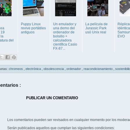
Puppy Linux
Un emulador y
La película de
Réplica
nea
revive portátiles
una demo del
Jurassic Park
idéntic
 19
antiguos
ordenador de
usó Unix real
Samsun
 la
bolsillo +
EVO
atura del
calculadora
científica Casio
FX-87...
uetas:
chromeos
,
electrónica
,
obsolescencia
,
ordenador
,
reacondicionamiento
,
sostenibil
entarios :
PUBLICAR UN COMENTARIO
Los comentarios pueden ser revisados en cualquier momento por los modera
Serán publicados aquellos que cumplan las siguientes condiciones: