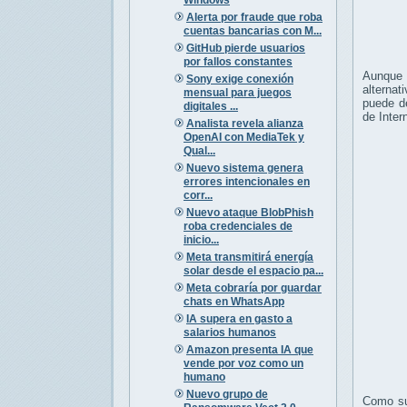
Alerta por fraude que roba
cuentas bancarias con M...
GitHub pierde usuarios
por fallos constantes
Aunque 
Sony exige conexión
alternat
mensual para juegos
puede d
digitales ...
de Inter
Analista revela alianza
OpenAI con MediaTek y
Qual...
Nuevo sistema genera
errores intencionales en
corr...
Nuevo ataque BlobPhish
roba credenciales de
inicio...
Meta transmitirá energía
solar desde el espacio pa...
Meta cobraría por guardar
chats en WhatsApp
IA supera en gasto a
salarios humanos
Amazon presenta IA que
vende por voz como un
humano
Nuevo grupo de
Como su