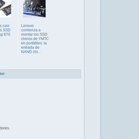
s casi
Lenovo
as SSD
comienza a
g 870
montar los SSD
chinos de YMTC
en portátiles: la
entrada de
NAND chi...
idad
dores.