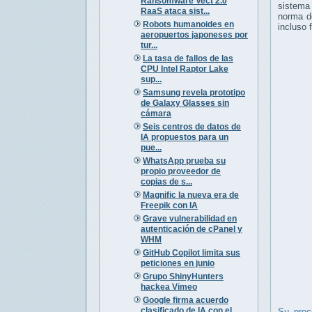
Ransomware Vect 2.0
sistema 
RaaS ataca sist...
norma 
Robots humanoides en
incluso 
aeropuertos japoneses por
tur...
La tasa de fallos de las
CPU Intel Raptor Lake
sup...
Samsung revela prototipo
de Galaxy Glasses sin
cámara
Seis centros de datos de
IA propuestos para un
pue...
WhatsApp prueba su
propio proveedor de
copias de s...
Magnific la nueva era de
Freepik con IA
Grave vulnerabilidad en
autenticación de cPanel y
WHM
GitHub Copilot limita sus
peticiones en junio
Grupo ShinyHunters
hackea Vimeo
Google firma acuerdo
clasificado de IA con el
Su prec