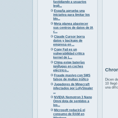
fastidiando a usuarios
legít...
España aprueba una
iniciativa para limitar los
blo...
Meta planea abastecer
sus centros de datos de IA
c...
Claude Cursor borra
datos y backups de
empresa en ...
Copy Fail es un
vulnerabilidad critica
kernel de L...
China exige baterías
ignífugas en coches
Chrom
eléctrico...
Fraude masivo con SMS
falsos de multas tráfico
Dicen de
10 llegó
Jugadores de Minecraft
una difí
infectados por LofyStealer
...
NVIDIA Nemotron 3 Nano
Omni dota de sentidos a
los...
Microsoft reducirá el
consumo de RAM en
Windows