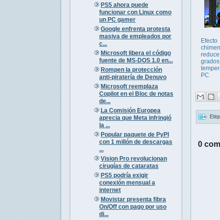
PS5 ahora puede
funcionar con Linux como
un PC gamer
Google enfrenta protesta
masiva de empleados por
Efecto
c...
chime
Microsoft libera el código
reduce
fuente de MS-DOS 1.0 en...
grados
temper
Rompen la protección
PC
anti-piratería de Denuvo
Microsoft reemplaza
Copilot en el Bloc de notas
de...
La Comisión Europea
Etiq
aprecia que Meta infringió
la ...
Popular paquete de PyPI
con 1 millón de descargas
0 com
...
Vision Pro revolucionan
cirugías de cataratas
PS5 podría exigir
conexión mensual a
internet
Movistar presenta fibra
On/Off con pago por uso
di...