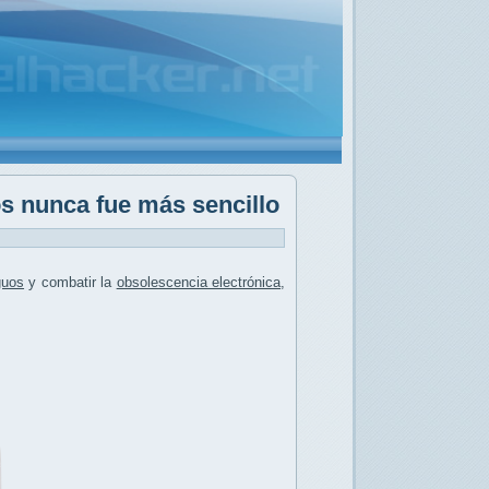
 nunca fue más sencillo
guos
y combatir la
obsolescencia electrónica
,