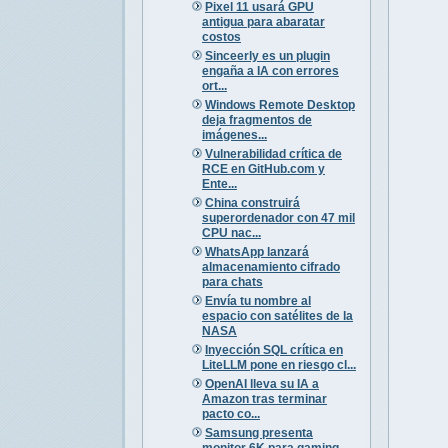
Pixel 11 usará GPU
antigua para abaratar
costos
Sinceerly es un plugin
engaña a IA con errores
ort...
Windows Remote Desktop
deja fragmentos de
imágenes...
Vulnerabilidad crítica de
RCE en GitHub.com y
Ente...
China construirá
superordenador con 47 mil
CPU nac...
WhatsApp lanzará
almacenamiento cifrado
para chats
Envía tu nombre al
espacio con satélites de la
NASA
Inyección SQL crítica en
LiteLLM pone en riesgo cl...
OpenAI lleva su IA a
Amazon tras terminar
pacto co...
Samsung presenta
monitor 6K para gaming