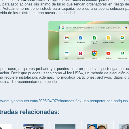
para asociaciones sin ánimo de lucro que tengan ordenadores en riesgo de 
s. Actualmente no tienen stock para España, pero es una buena solución pa
 vida de los existentes con mayor antigüedad.
uier caso, si quieres probarlo ya, puedes usar un pendrive que tengas por c
lación. Decir que puedes usarlo como «Live USB», un método de ejecución d
o requiere instalación. Además, no modifica particiones, archivos, datos o 
áquina. Te recomendamos probarlo.
:
/www.muycomputer.com/2026/04/07/chromeos-flex-usb-recuperar-pcs-antiguos-
adas relacionadas: