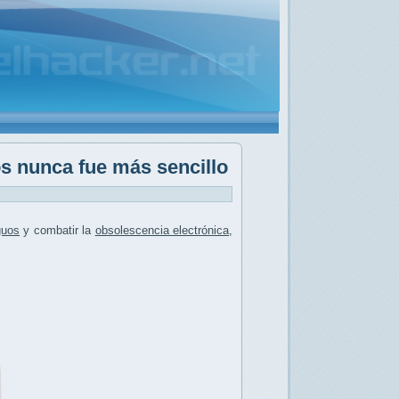
 nunca fue más sencillo
guos
y combatir la
obsolescencia electrónica
,