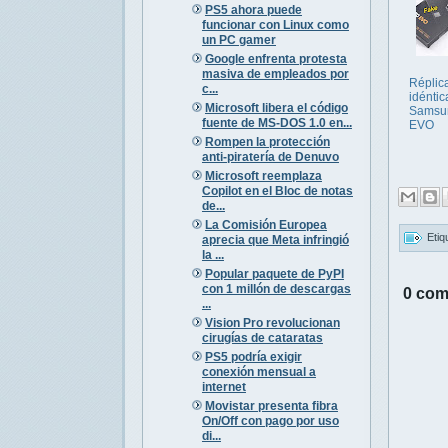
PS5 ahora puede
funcionar con Linux como
un PC gamer
Google enfrenta protesta
masiva de empleados por
Réplic
c...
idénti
Microsoft libera el código
Samsu
fuente de MS-DOS 1.0 en...
EVO
Rompen la protección
anti-piratería de Denuvo
Microsoft reemplaza
Copilot en el Bloc de notas
de...
La Comisión Europea
Etiq
aprecia que Meta infringió
la ...
Popular paquete de PyPI
con 1 millón de descargas
0 com
...
Vision Pro revolucionan
cirugías de cataratas
PS5 podría exigir
conexión mensual a
internet
Movistar presenta fibra
On/Off con pago por uso
di...