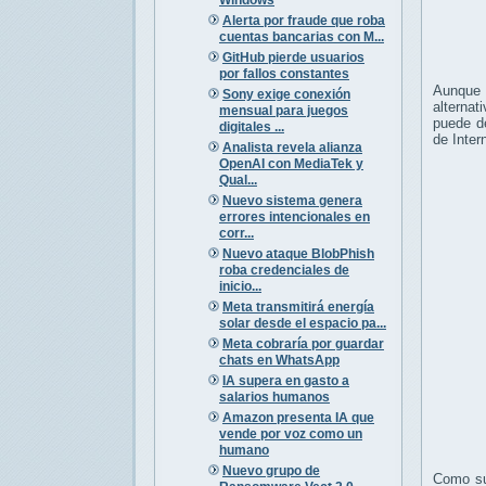
Alerta por fraude que roba
cuentas bancarias con M...
GitHub pierde usuarios
por fallos constantes
Aunque 
Sony exige conexión
alternat
mensual para juegos
puede d
digitales ...
de Inter
Analista revela alianza
OpenAI con MediaTek y
Qual...
Nuevo sistema genera
errores intencionales en
corr...
Nuevo ataque BlobPhish
roba credenciales de
inicio...
Meta transmitirá energía
solar desde el espacio pa...
Meta cobraría por guardar
chats en WhatsApp
IA supera en gasto a
salarios humanos
Amazon presenta IA que
vende por voz como un
humano
Nuevo grupo de
Como su