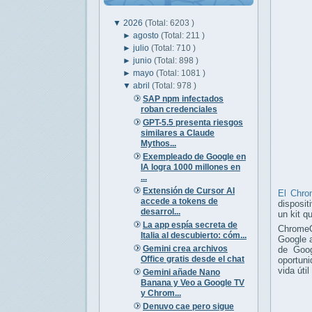
▼
2026
(Total: 6203 )
►
agosto
(Total: 211 )
►
julio
(Total: 710 )
►
junio
(Total: 898 )
►
mayo
(Total: 1081 )
▼
abril
(Total: 978 )
SAP npm infectados
roban credenciales
GPT-5.5 presenta riesgos
similares a Claude
Mythos...
Exempleado de Google en
IA logra 1000 millones en
...
Extensión de Cursor AI
El Chr
accede a tokens de
disposit
desarrol...
un kit q
La app espía secreta de
ChromeO
Italia al descubierto: cóm...
Google a
Gemini crea archivos
de Goog
Office gratis desde el chat
oportuni
vida úti
Gemini añade Nano
Banana y Veo a Google TV
y Chrom...
Denuvo cae pero sigue