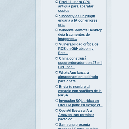
Pixel 11 usará GPU
antigua para abaratar
costos
Sinceerly es un plugin
engaña a IA con errores
ort...
Windows Remote Desktop
deja fragmentos de
imágenes...
Vulnerabilidad crítica de
RCE en GitHub.com y
Ente...
China construirá
superordenador con 47 mil
CPU nac...
WhatsApp lanzará
almacenamiento cifrado
para chats
Envía tu nombre al
espacio con satélites de la
NASA
Inyección SQL crítica en
LiteLLM pone en riesgo cl...
OpenAI lleva su IA a
Amazon tras terminar
pacto co...
Samsung presenta
monitor 6K para gaming