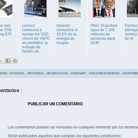
as casi
Lenovo
Amazon
ONU: IA gastará
Farolas
cas SSD
comienza a
consumirá el
agua de 1.300
alberga
ng 870
montar los SSD
16,5% de la
millones de
centros
chinos de YMTC
energía de
personas para
de IA
en portátiles: la
Aragón
2030
entrada de
NAND chi...
uetas:
chromeos
,
electrónica
,
obsolescencia
,
ordenador
,
reacondicionamiento
,
sostenibil
entarios :
PUBLICAR UN COMENTARIO
Los comentarios pueden ser revisados en cualquier momento por los modera
Serán publicados aquellos que cumplan las siguientes condiciones: