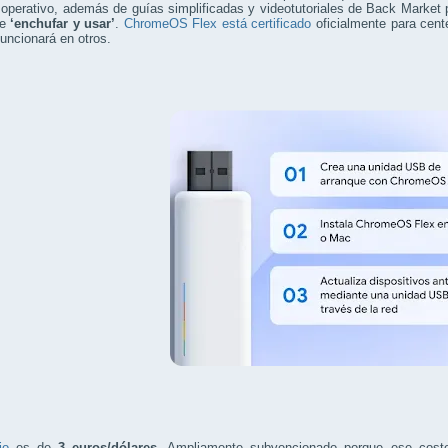
operativo, además de guías simplificadas y videotutoriales de Back Market par
de
‘enchufar y usar’
.
ChromeOS Flex está certificado
oficialmente para cent
funcionará en otros.
io
es de
3 euros/dólares
. Ampliamente subvencionado porque ese coste n