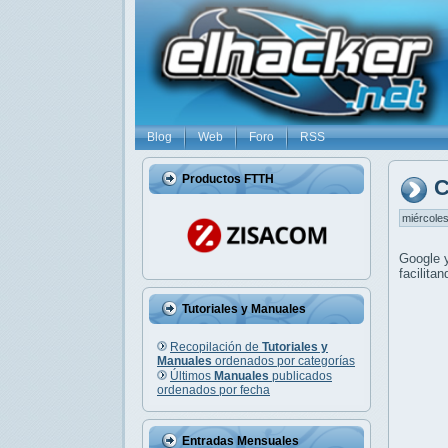
Blog
Web
Foro
RSS
Productos FTTH
C
miércoles
Google
facilita
Tutoriales y Manuales
Recopilación de
Tutoriales y
Manuales
ordenados por categorías
Últimos
Manuales
publicados
ordenados por fecha
Entradas Mensuales