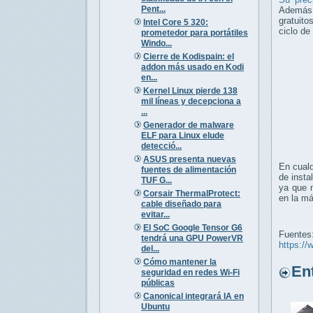
Pent...
Además, 
gratuito
Intel Core 5 320:
ciclo de
prometedor para portátiles
Windo...
Cierre de Kodispain: el
addon más usado en Kodi
en...
Kernel Linux pierde 138
mil líneas y decepciona a
...
Generador de malware
ELF para Linux elude
detecció...
ASUS presenta nuevas
En cualq
fuentes de alimentación
de insta
TUF G...
ya que n
Corsair ThermalProtect:
en la m
cable diseñado para
evitar...
El SoC Google Tensor G6
Fuentes
tendrá una GPU PowerVR
https:/
del...
Cómo mantener la
Entr
seguridad en redes Wi-Fi
públicas
Canonical integrará IA en
Ubuntu