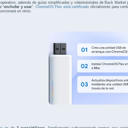
operativo, además de guías simplificadas y videotutoriales de Back Market par
de
‘enchufar y usar’
.
ChromeOS Flex está certificado
oficialmente para cent
funcionará en otros.
io
es de
3 euros/dólares
. Ampliamente subvencionado porque ese coste n