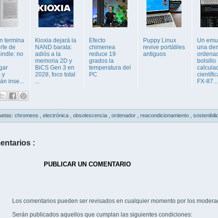
 termina
Kioxia dejará la
Efecto
Puppy Linux
Un emu
rte de
NAND barata:
chimenea
revive portátiles
una de
indle: no
adiós a la
reduce 19
antiguos
ordena
memoria 2D y
grados la
bolsillo
gar
BiCS Gen 3 en
temperatura del
calcula
 y
2028, foco total
PC
científi
n inse...
...
FX-87...
uetas:
chromeos
,
electrónica
,
obsolescencia
,
ordenador
,
reacondicionamiento
,
sostenibil
entarios :
PUBLICAR UN COMENTARIO
Los comentarios pueden ser revisados en cualquier momento por los modera
Serán publicados aquellos que cumplan las siguientes condiciones: