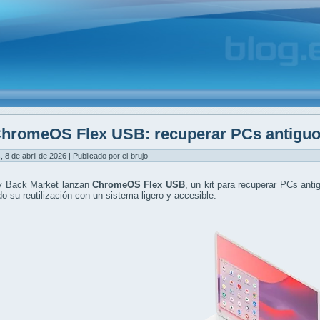
hromeOS Flex USB: recuperar PCs antiguos
, 8 de abril de 2026 | Publicado por el-brujo
 y
Back Market
lanzan
ChromeOS Flex USB
, un kit para
recuperar PCs anti
ndo su reutilización con un sistema ligero y accesible.