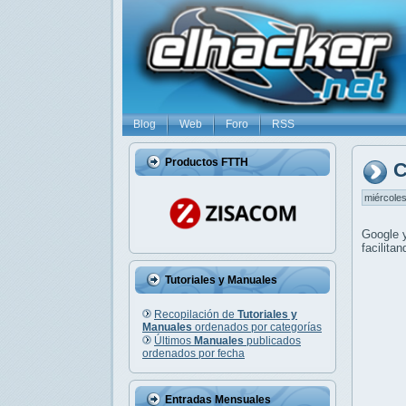
Blog
Web
Foro
RSS
Productos FTTH
C
miércoles
Google
facilita
Tutoriales y Manuales
Recopilación de
Tutoriales y
Manuales
ordenados por categorías
Últimos
Manuales
publicados
ordenados por fecha
Entradas Mensuales