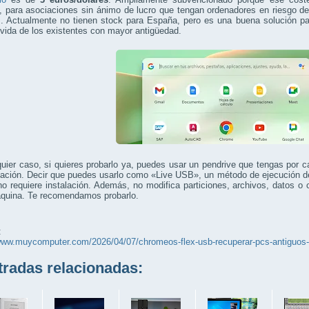
para asociaciones sin ánimo de lucro que tengan ordenadores en riesgo de 
s. Actualmente no tienen stock para España, pero es una buena solución pa
 vida de los existentes con mayor antigüedad.
uier caso, si quieres probarlo ya, puedes usar un pendrive que tengas por c
lación. Decir que puedes usarlo como «Live USB», un método de ejecución d
o requiere instalación. Además, no modifica particiones, archivos, datos o 
áquina. Te recomendamos probarlo.
:
/www.muycomputer.com/2026/04/07/chromeos-flex-usb-recuperar-pcs-antiguos-
adas relacionadas: