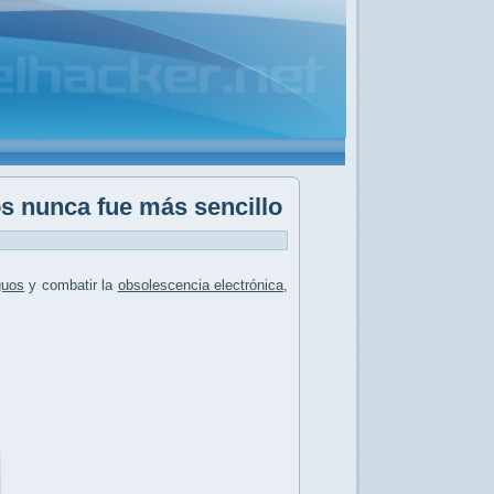
 nunca fue más sencillo
guos
y combatir la
obsolescencia electrónica
,