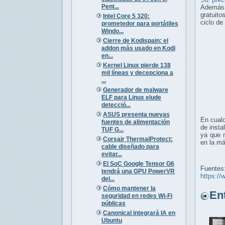
Pent...
Además, 
gratuito
Intel Core 5 320:
ciclo de
prometedor para portátiles
Windo...
Cierre de Kodispain: el
addon más usado en Kodi
en...
Kernel Linux pierde 138
mil líneas y decepciona a
...
Generador de malware
ELF para Linux elude
detecció...
ASUS presenta nuevas
En cualq
fuentes de alimentación
de insta
TUF G...
ya que n
Corsair ThermalProtect:
en la m
cable diseñado para
evitar...
El SoC Google Tensor G6
Fuentes
tendrá una GPU PowerVR
https:/
del...
Cómo mantener la
Entr
seguridad en redes Wi-Fi
públicas
Canonical integrará IA en
Ubuntu