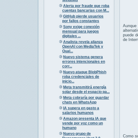
Alerta por fraude que roba
cuentas bancarias con M...
GitHub pierde usuarios
por fallos constantes
Aunque 
Sony exige conexión
alternat
mensual para juegos
puede d
digitales ...
de Inter
Analista revela alianza
OpenAI con MediaTek y
Qual...
Nuevo sistema genera
errores intencionales en
corr...
Nuevo ataque BlobPhish
roba credenciales de
inicio...
Meta transmitirá energía
solar desde el espacio pa...
Meta cobraría por guardar
chats en WhatsApp
IA supera en gasto a
salarios humanos
Amazon presenta IA que
vende por voz como un
humano
Nuevo grupo de
Como su