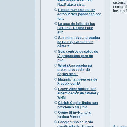
Ransomware Vect 2.0
sistema 
RaaS ataca sist...
norma 
Robots humanoides en
incluso 
aeropuertos japoneses por
tur...
La tasa de fallos de las
CPU Intel Raptor Lake
sup...
Samsung revela prototipo
de Galaxy Glasses sin
cámara
Seis centros de datos de
IA propuestos para un
pue...
WhatsApp prueba su
propio proveedor de
copias de s...
Magnific la nueva era de
Freepik con IA
Grave vulnerabilidad en
autenticación de cPanel y
WHM
GitHub Copilot limita sus
peticiones en junio
Grupo ShinyHunters
hackea Vimeo
Google firma acuerdo
clasificado de IA con el
Su prec