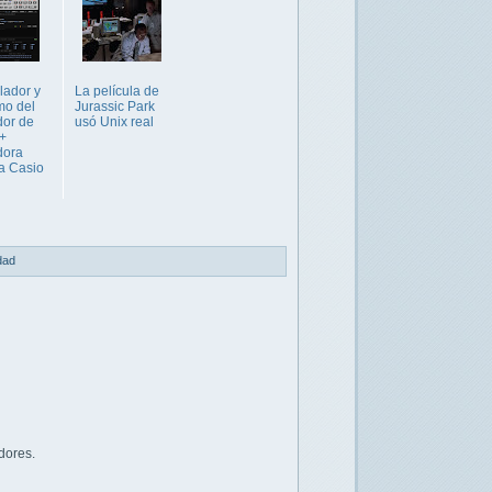
lador y
La película de
mo del
Jurassic Park
dor de
usó Unix real
 +
dora
ca Casio
idad
dores.