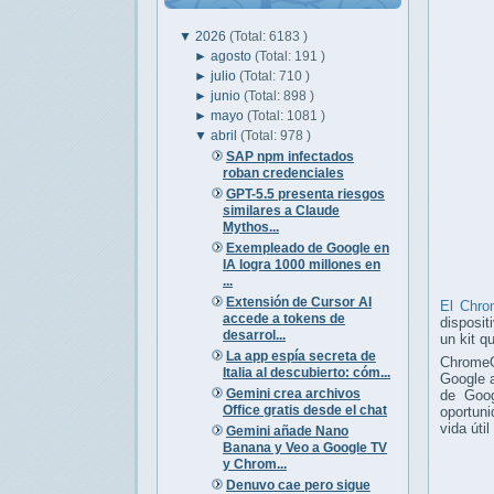
▼
2026
(Total: 6183 )
►
agosto
(Total: 191 )
►
julio
(Total: 710 )
►
junio
(Total: 898 )
►
mayo
(Total: 1081 )
▼
abril
(Total: 978 )
SAP npm infectados
roban credenciales
GPT-5.5 presenta riesgos
similares a Claude
Mythos...
Exempleado de Google en
IA logra 1000 millones en
...
Extensión de Cursor AI
El Chr
accede a tokens de
disposit
desarrol...
un kit q
La app espía secreta de
ChromeO
Italia al descubierto: cóm...
Google a
Gemini crea archivos
de Goog
Office gratis desde el chat
oportuni
vida úti
Gemini añade Nano
Banana y Veo a Google TV
y Chrom...
Denuvo cae pero sigue