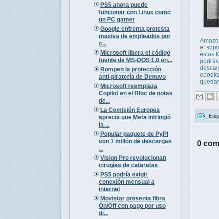
PS5 ahora puede
funcionar con Linux como
un PC gamer
Google enfrenta protesta
masiva de empleados por
Amazon
c...
el sopo
Microsoft libera el código
estos K
fuente de MS-DOS 1.0 en...
podrás
descar
Rompen la protección
ebooks
anti-piratería de Denuvo
quedará
Microsoft reemplaza
Copilot en el Bloc de notas
de...
La Comisión Europea
Etiq
aprecia que Meta infringió
la ...
Popular paquete de PyPI
con 1 millón de descargas
0 com
...
Vision Pro revolucionan
cirugías de cataratas
PS5 podría exigir
conexión mensual a
internet
Movistar presenta fibra
On/Off con pago por uso
di...