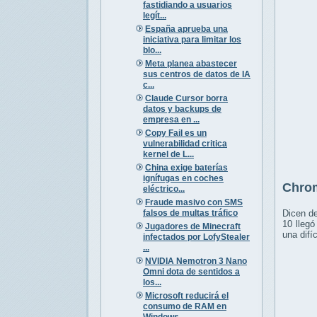
fastidiando a usuarios
legít...
España aprueba una
iniciativa para limitar los
blo...
Meta planea abastecer
sus centros de datos de IA
c...
Claude Cursor borra
datos y backups de
empresa en ...
Copy Fail es un
vulnerabilidad critica
kernel de L...
China exige baterías
ignífugas en coches
Chrom
eléctrico...
Fraude masivo con SMS
falsos de multas tráfico
Dicen de
10 llegó
Jugadores de Minecraft
una difí
infectados por LofyStealer
...
NVIDIA Nemotron 3 Nano
Omni dota de sentidos a
los...
Microsoft reducirá el
consumo de RAM en
Windows