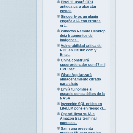
Pixel 11 usará GPU
antigua para abaratar
costos
Sinceerly es un plugin
engaña a IA con errores
ort...
Windows Remote Desktop
deja fragmentos de
imágenes...
Vulnerabilidad crítica de
RCE en GitHub.com y
Ente...
China construirá
superordenador con 47 mil
CPU nac...
WhatsApp lanzará
almacenamiento cifrado
para chats
Envía tu nombre al
espacio con satélites de la
NASA
Inyección SQL crítica en
LiteLLM pone en riesgo cl...
OpenAI lleva su IA a
Amazon tras terminar
pacto co...
Samsung presenta
monitor 6K para gaming