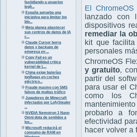
fastidiando a usuarios
El ChromeOS
legít...
España aprueba una
lanzado con l
iniciativa para limitar los
blo...
dispositivos r
Meta planea abastecer
remediar la ob
sus centros de datos de IA
c...
kit que facili
Claude Cursor borra
datos y backups de
personales más
empresa en ...
Copy Fail es un
ChromeOS Flex
vulnerabilidad critica
kernel de L...
y gratuito
, co
China exige baterías
partir del sof
ignífugas en coches
eléctrico...
para usar el C
Fraude masivo con SMS
falsos de multas tráfico
como los Ch
Jugadores de Minecraft
mantenimiento 
infectados por LofyStealer
...
probarlo a f
NVIDIA Nemotron 3 Nano
Omni dota de sentidos a
efectividad par
los...
Microsoft reducirá el
hacer volver a
consumo de RAM en
Windows