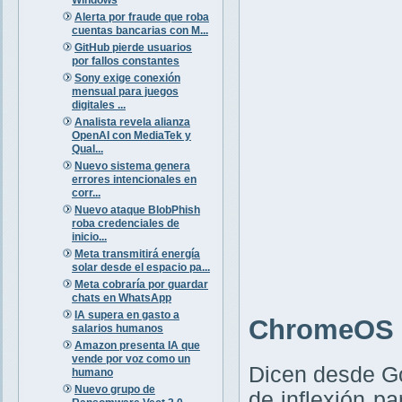
Alerta por fraude que roba
cuentas bancarias con M...
GitHub pierde usuarios
por fallos constantes
Sony exige conexión
mensual para juegos
digitales ...
Analista revela alianza
OpenAI con MediaTek y
Qual...
Nuevo sistema genera
errores intencionales en
corr...
Nuevo ataque BlobPhish
roba credenciales de
inicio...
Meta transmitirá energía
solar desde el espacio pa...
Meta cobraría por guardar
chats en WhatsApp
IA supera en gasto a
ChromeOS F
salarios humanos
Amazon presenta IA que
vende por voz como un
Dicen desde G
humano
Nuevo grupo de
de inflexión p