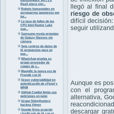
Ransomware Vect 2.0
RaaS ataca sist...
llegó al final
Robots humanoides en
riesgo de obs
aeropuertos japoneses por
tur...
difícil decisió
La tasa de fallos de las
CPU Intel Raptor Lake
seguir utilizan
sup...
Samsung revela prototipo
de Galaxy Glasses sin
cámara
Seis centros de datos de
IA propuestos para un
pue...
WhatsApp prueba su
propio proveedor de
copias de s...
Magnific la nueva era de
Freepik con IA
Grave vulnerabilidad en
Aunque es posi
autenticación de cPanel y
WHM
con el prog
GitHub Copilot limita sus
alternativa, Go
peticiones en junio
Grupo ShinyHunters
reacondicionad
hackea Vimeo
Google firma acuerdo
descargar gra
clasificado de IA con el