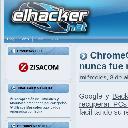
Blog
Web
Foro
RSS
Productos FTTH
ChromeO
nunca fue 
miércoles, 8 de a
Tutoriales y Manuales
Google y
Back
Recopilación de
Tutoriales y
recuperar PCs
Manuales
ordenados por categorías
Últimos
Manuales
publicados
facilitando su 
ordenados por fecha
Entradas Mensuales