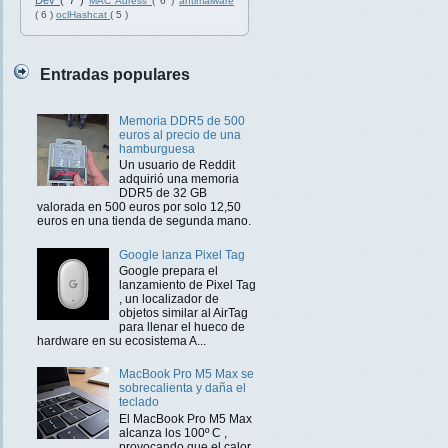
Dev
( 7 )
MAC Adress
( 6 )
antimalware
( 6 )
oclHashcat
( 5 )
Entradas populares
Memoria DDR5 de 500
euros al precio de una
hamburguesa
Un usuario de Reddit
adquirió una memoria
DDR5 de 32 GB
valorada en 500 euros por solo 12,50
euros en una tienda de segunda mano.
Google lanza Pixel Tag
Google prepara el
lanzamiento de Pixel Tag
, un localizador de
objetos similar al AirTag
para llenar el hueco de
hardware en su ecosistema A...
MacBook Pro M5 Max se
sobrecalienta y daña el
teclado
El MacBook Pro M5 Max
alcanza los 100º C ,
provocando que el calor