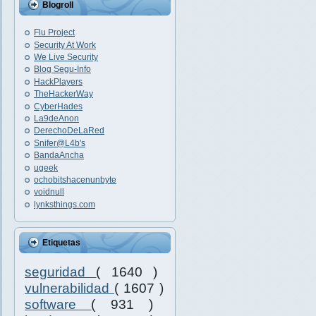
Blogroll
Flu Project
Security At Work
We Live Security
Blog Segu-Info
HackPlayers
TheHackerWay
CyberHades
La9deAnon
DerechoDeLaRed
Snifer@L4b's
BandaAncha
ugeek
ochobitshacenunbyte
voidnull
lynksthings.com
Etiquetas
seguridad
( 1640 )
vulnerabilidad
( 1607 )
software
( 931 )