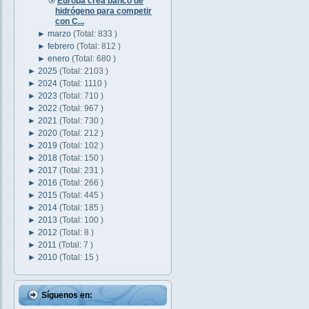
Europa crea banco de
hidrógeno para competir
con C...
►
marzo
(Total: 833 )
►
febrero
(Total: 812 )
►
enero
(Total: 680 )
►
2025
(Total: 2103 )
►
2024
(Total: 1110 )
►
2023
(Total: 710 )
►
2022
(Total: 967 )
►
2021
(Total: 730 )
►
2020
(Total: 212 )
►
2019
(Total: 102 )
►
2018
(Total: 150 )
►
2017
(Total: 231 )
►
2016
(Total: 266 )
►
2015
(Total: 445 )
►
2014
(Total: 185 )
►
2013
(Total: 100 )
►
2012
(Total: 8 )
►
2011
(Total: 7 )
►
2010
(Total: 15 )
Síguenos en: