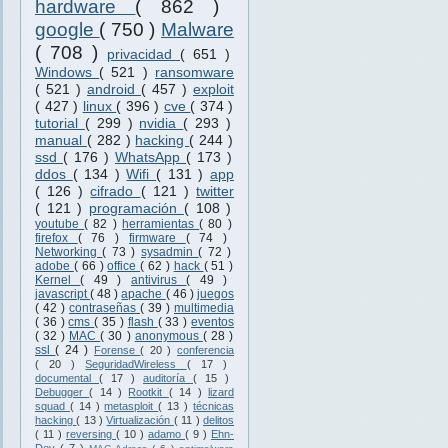
hardware
( 862 )
google
( 750 )
Malware
( 708 )
privacidad
( 651 )
Windows
( 521 )
ransomware
( 521 )
android
( 457 )
exploit
( 427 )
linux
( 396 )
cve
( 374 )
tutorial
( 299 )
nvidia
( 293 )
manual
( 282 )
hacking
( 244 )
ssd
( 176 )
WhatsApp
( 173 )
ddos
( 134 )
Wifi
( 131 )
app
( 126 )
cifrado
( 121 )
twitter
( 121 )
programación
( 108 )
youtube
( 82 )
herramientas
( 80 )
firefox
( 76 )
firmware
( 74 )
Networking
( 73 )
sysadmin
( 72 )
adobe
( 66 )
office
( 62 )
hack
( 51 )
Kernel
( 49 )
antivirus
( 49 )
javascript
( 48 )
apache
( 46 )
juegos
( 42 )
contraseñas
( 39 )
multimedia
( 36 )
cms
( 35 )
flash
( 33 )
eventos
( 32 )
MAC
( 30 )
anonymous
( 28 )
ssl
( 24 )
Forense
( 20 )
conferencia
( 20 )
SeguridadWireless
( 17 )
documental
( 17 )
auditoría
( 15 )
Debugger
( 14 )
Rootkit
( 14 )
lizard
squad
( 14 )
metasploit
( 13 )
técnicas
hacking
( 13 )
Virtualización
( 11 )
delitos
( 11 )
reversing
( 10 )
adamo
( 9 )
Ehn-