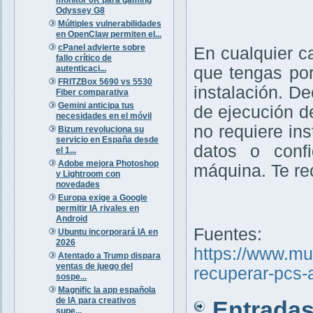
Odyssey G8
Múltiples vulnerabilidades
en OpenClaw permiten el...
cPanel advierte sobre
En cualquier c
fallo crítico de
autenticaci...
que tengas por
FRITZBox 5690 vs 5530
instalación. D
Fiber comparativa
Gemini anticipa tus
de ejecución d
necesidades en el móvil
no requiere ins
Bizum revoluciona su
servicio en España desde
datos o confi
el 1...
Adobe mejora Photoshop
máquina. Te r
y Lightroom con
novedades
Europa exige a Google
permitir IA rivales en
Android
Fuentes:
Ubuntu incorporará IA en
2026
https://www.m
Atentado a Trump dispara
ventas de juego del
recuperar-pcs-
sospe...
Magnific la app española
de IA para creativos
Entradas 
supe...