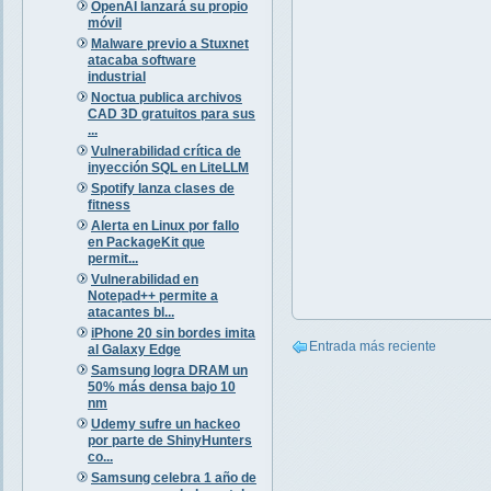
OpenAI lanzará su propio
móvil
Malware previo a Stuxnet
atacaba software
industrial
Noctua publica archivos
CAD 3D gratuitos para sus
...
Vulnerabilidad crítica de
inyección SQL en LiteLLM
Spotify lanza clases de
fitness
Alerta en Linux por fallo
en PackageKit que
permit...
Vulnerabilidad en
Notepad++ permite a
atacantes bl...
iPhone 20 sin bordes imita
Entrada más reciente
al Galaxy Edge
Samsung logra DRAM un
50% más densa bajo 10
nm
Udemy sufre un hackeo
por parte de ShinyHunters
co...
Samsung celebra 1 año de