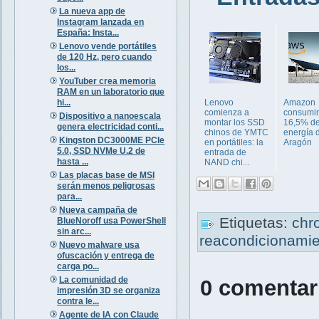
La nueva app de
Instagram lanzada en
España: Insta...
Lenovo vende portátiles
de 120 Hz, pero cuando
los...
YouTuber crea memoria
RAM en un laboratorio que
hi...
Lenovo
Amazon
comienza a
consumir
Dispositivo a nanoescala
montar los SSD
16,5% de
genera electricidad conti...
chinos de YMTC
energía 
Kingston DC3000ME PCIe
en portátiles: la
Aragón
5.0, SSD NVMe U.2 de
entrada de
hasta ...
NAND chi...
Las placas base de MSI
serán menos peligrosas
para...
Nueva campaña de
Etiquetas:
chr
BlueNoroff usa PowerShell
sin arc...
reacondicionami
Nuevo malware usa
ofuscación y entrega de
carga po...
La comunidad de
0 comentar
impresión 3D se organiza
contra le...
Agente de IA con Claude