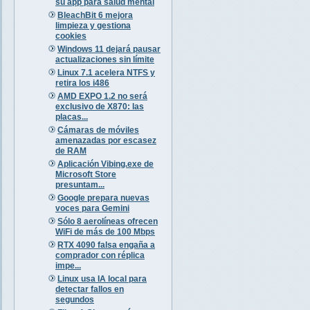
su app para salud mental
BleachBit 6 mejora
limpieza y gestiona
cookies
Windows 11 dejará pausar
actualizaciones sin límite
Linux 7.1 acelera NTFS y
retira los i486
AMD EXPO 1.2 no será
exclusivo de X870: las
placas...
Cámaras de móviles
amenazadas por escasez
de RAM
Aplicación Vibing.exe de
Microsoft Store
presuntam...
Google prepara nuevas
voces para Gemini
Sólo 8 aerolíneas ofrecen
WiFi de más de 100 Mbps
RTX 4090 falsa engaña a
comprador con réplica
impe...
Linux usa IA local para
detectar fallos en
segundos