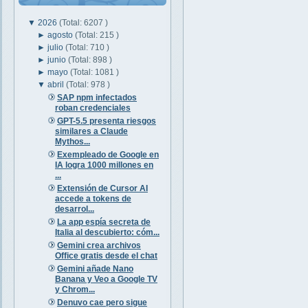
▼
2026
(Total: 6207 )
►
agosto
(Total: 215 )
►
julio
(Total: 710 )
►
junio
(Total: 898 )
►
mayo
(Total: 1081 )
▼
abril
(Total: 978 )
SAP npm infectados
roban credenciales
GPT-5.5 presenta riesgos
similares a Claude
Mythos...
Exempleado de Google en
IA logra 1000 millones en
...
Extensión de Cursor AI
accede a tokens de
desarrol...
La app espía secreta de
Italia al descubierto: cóm...
Gemini crea archivos
Office gratis desde el chat
Gemini añade Nano
Banana y Veo a Google TV
y Chrom...
Denuvo cae pero sigue