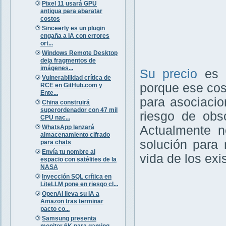
Pixel 11 usará GPU
antigua para abaratar
costos
Sinceerly es un plugin
engaña a IA con errores
ort...
Windows Remote Desktop
deja fragmentos de
imágenes...
Su precio
es
Vulnerabilidad crítica de
porque ese cost
RCE en GitHub.com y
Ente...
para asociaci
China construirá
superordenador con 47 mil
riesgo de obso
CPU nac...
WhatsApp lanzará
Actualmente n
almacenamiento cifrado
solución para 
para chats
Envía tu nombre al
vida de los ex
espacio con satélites de la
NASA
Inyección SQL crítica en
LiteLLM pone en riesgo cl...
OpenAI lleva su IA a
Amazon tras terminar
pacto co...
Samsung presenta
monitor 6K para gaming