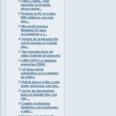
Fibra 1 Gbps: ¿qué
operador en España
ofrece mejor...
Protege tu PC en redes
WiFi públicas con este
ajus...
Microsoft prepara
Windows K2 para
reconquistar a s...
Agente de programación
con IA basado en Claude
Opu...
Top reproductores de
vídeo Android sin anuncios
AMD EXPO 1.2 optimiza
memorias DDR5
LG lanza alerta
automática en accidentes
de tráfico
Policía busca 4 días a una
mujer méxicana con foto...
Lector de documentos
falso en Google Play con
10K ...
Copilot revoluciona
OneDrive con resúmenes
y edici...