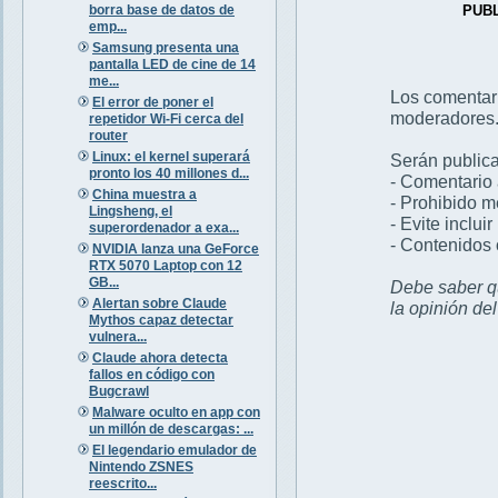
borra base de datos de
PUB
emp...
Samsung presenta una
pantalla LED de cine de 14
me...
Los comentar
El error de poner el
moderadores
repetidor Wi-Fi cerca del
router
Linux: el kernel superará
Serán publica
pronto los 40 millones d...
- Comentario 
China muestra a
- Prohibido 
Lingsheng, el
- Evite inclui
superordenador a exa...
- Contenidos 
NVIDIA lanza una GeForce
RTX 5070 Laptop con 12
GB...
Debe saber qu
Alertan sobre Claude
la opinión de
Mythos capaz detectar
vulnera...
Claude ahora detecta
fallos en código con
Bugcrawl
Malware oculto en app con
un millón de descargas: ...
El legendario emulador de
Nintendo ZSNES
reescrito...