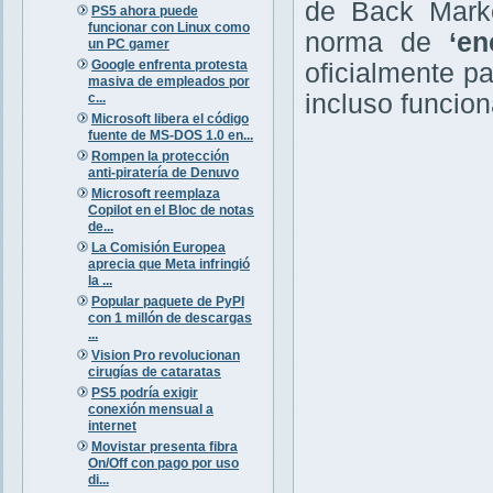
de Back Market
PS5 ahora puede
funcionar con Linux como
norma de
‘en
un PC gamer
Google enfrenta protesta
oficialmente p
masiva de empleados por
incluso funcion
c...
Microsoft libera el código
fuente de MS-DOS 1.0 en...
Rompen la protección
anti-piratería de Denuvo
Microsoft reemplaza
Copilot en el Bloc de notas
de...
La Comisión Europea
aprecia que Meta infringió
la ...
Popular paquete de PyPI
con 1 millón de descargas
...
Vision Pro revolucionan
cirugías de cataratas
PS5 podría exigir
conexión mensual a
internet
Movistar presenta fibra
On/Off con pago por uso
di...