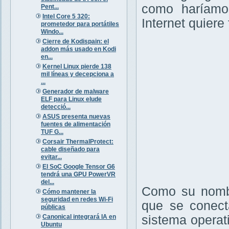
como haríamos
Pent...
Intel Core 5 320:
Internet quiere
prometedor para portátiles
Windo...
Cierre de Kodispain: el
addon más usado en Kodi
en...
Kernel Linux pierde 138
mil líneas y decepciona a
...
Generador de malware
ELF para Linux elude
detecció...
ASUS presenta nuevas
fuentes de alimentación
TUF G...
Corsair ThermalProtect:
cable diseñado para
evitar...
El SoC Google Tensor G6
tendrá una GPU PowerVR
del...
Como su nombr
Cómo mantener la
seguridad en redes Wi-Fi
que se conecta
públicas
Canonical integrará IA en
sistema operat
Ubuntu