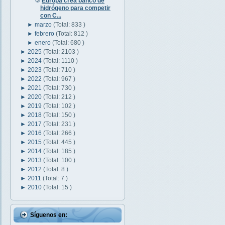
Europa crea banco de
hidrógeno para competir
con C...
►
marzo
(Total: 833 )
►
febrero
(Total: 812 )
►
enero
(Total: 680 )
►
2025
(Total: 2103 )
►
2024
(Total: 1110 )
►
2023
(Total: 710 )
►
2022
(Total: 967 )
►
2021
(Total: 730 )
►
2020
(Total: 212 )
►
2019
(Total: 102 )
►
2018
(Total: 150 )
►
2017
(Total: 231 )
►
2016
(Total: 266 )
►
2015
(Total: 445 )
►
2014
(Total: 185 )
►
2013
(Total: 100 )
►
2012
(Total: 8 )
►
2011
(Total: 7 )
►
2010
(Total: 15 )
Síguenos en: