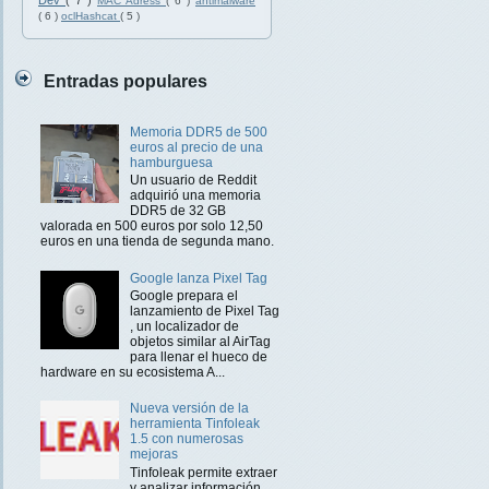
Dev
( 7 )
MAC Adress
( 6 )
antimalware
( 6 )
oclHashcat
( 5 )
Entradas populares
Memoria DDR5 de 500
euros al precio de una
hamburguesa
Un usuario de Reddit
adquirió una memoria
DDR5 de 32 GB
valorada en 500 euros por solo 12,50
euros en una tienda de segunda mano.
Google lanza Pixel Tag
Google prepara el
lanzamiento de Pixel Tag
, un localizador de
objetos similar al AirTag
para llenar el hueco de
hardware en su ecosistema A...
Nueva versión de la
herramienta Tinfoleak
1.5 con numerosas
mejoras
Tinfoleak permite extraer
y analizar información