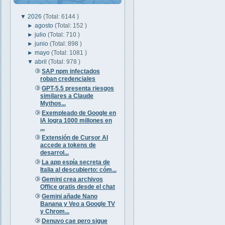
▼
2026
(Total: 6144 )
►
agosto
(Total: 152 )
►
julio
(Total: 710 )
►
junio
(Total: 898 )
►
mayo
(Total: 1081 )
▼
abril
(Total: 978 )
SAP npm infectados
roban credenciales
GPT-5.5 presenta riesgos
similares a Claude
Mythos...
Exempleado de Google en
IA logra 1000 millones en
...
Extensión de Cursor AI
accede a tokens de
desarrol...
La app espía secreta de
Italia al descubierto: cóm...
Gemini crea archivos
Office gratis desde el chat
Gemini añade Nano
Banana y Veo a Google TV
y Chrom...
Denuvo cae pero sigue