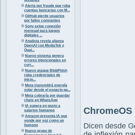
Alerta por fraude que roba
cuentas bancarias con M...
GitHub pierde usuarios
por fallos constantes
Sony exige conexión
mensual para juegos
digitales ...
Analista revela alianza
OpenAI con MediaTek y
Qual...
Nuevo sistema genera
errores intencionales en
corr...
Nuevo ataque BlobPhish
roba credenciales de
inicio...
Meta transmitirá energía
solar desde el espacio pa...
Meta cobraría por guardar
chats en WhatsApp
IA supera en gasto a
ChromeOS F
salarios humanos
Amazon presenta IA que
vende por voz como un
Dicen desde G
humano
Nuevo grupo de
de inflexión p