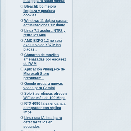
su app para salud mental
BleachBit 6 mejora
limpieza y gestiona
cookies
Windows 11 dejará pausar
actualizaciones sin límite
Linux 7.1 acelera NTFS y
retira los i486
AMD EXPO 1.2 no será
exclusivo de X870: las
placas...
Cámaras de móviles
amenazadas por escasez
de RAM
Aplicación Vibing.exe de
Microsoft Store
presuntam...
Google prepara nuevas
voces para Gemini
Sólo 8 aerolíneas ofrecen
WiFi de más de 100 Mbps
RTX 4090 falsa engaña a
comprador con réplica
impe...
Linux usa IA local para
detectar fallos en
segundos