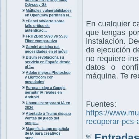
Odyssey G8
Múltiples vulnerabilidades
en OpenClaw permiten el...
cPanel advierte sobre
En cualquier c
fallo crítico de
autenticaci...
que tengas por
FRITZBox 5690 vs 5530
instalación. D
Fiber comparativa
Gemini anticipa tus
de ejecución d
necesidades en el móvil
no requiere ins
Bizum revoluciona su
servicio en España desde
datos o confi
el 1...
Adobe mejora Photoshop
máquina. Te r
y Lightroom con
novedades
Europa exige a Google
permitir IA rivales en
Android
Fuentes:
Ubuntu incorporará IA en
2026
https://www.m
Atentado a Trump dispara
ventas de juego del
recuperar-pcs-
sospe...
Magnific la app española
de IA para creativos
Entradas 
supe...