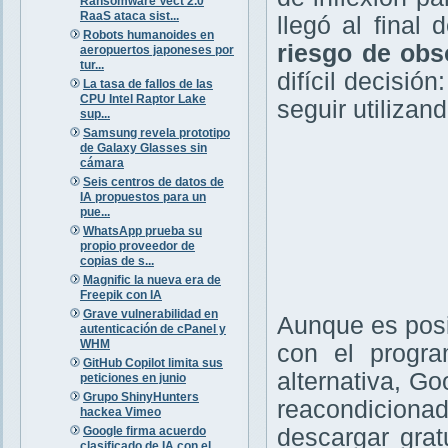
Ransomware Vect 2.0
RaaS ataca sist...
llegó al final
Robots humanoides en
riesgo de obs
aeropuertos japoneses por
tur...
difícil decisió
La tasa de fallos de las
CPU Intel Raptor Lake
seguir utilizan
sup...
Samsung revela prototipo
de Galaxy Glasses sin
cámara
Seis centros de datos de
IA propuestos para un
pue...
WhatsApp prueba su
propio proveedor de
copias de s...
Magnific la nueva era de
Freepik con IA
Grave vulnerabilidad en
Aunque es posi
autenticación de cPanel y
WHM
con el prog
GitHub Copilot limita sus
alternativa, Go
peticiones en junio
Grupo ShinyHunters
reacondicionad
hackea Vimeo
Google firma acuerdo
descargar gra
clasificado de IA con el