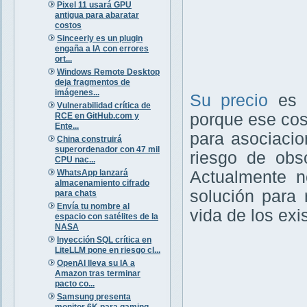
Pixel 11 usará GPU
antigua para abaratar
costos
Sinceerly es un plugin
engaña a IA con errores
ort...
Windows Remote Desktop
deja fragmentos de
imágenes...
Su precio
es
Vulnerabilidad crítica de
porque ese cost
RCE en GitHub.com y
Ente...
para asociaci
China construirá
superordenador con 47 mil
riesgo de obso
CPU nac...
WhatsApp lanzará
Actualmente n
almacenamiento cifrado
solución para 
para chats
Envía tu nombre al
vida de los ex
espacio con satélites de la
NASA
Inyección SQL crítica en
LiteLLM pone en riesgo cl...
OpenAI lleva su IA a
Amazon tras terminar
pacto co...
Samsung presenta
monitor 6K para gaming