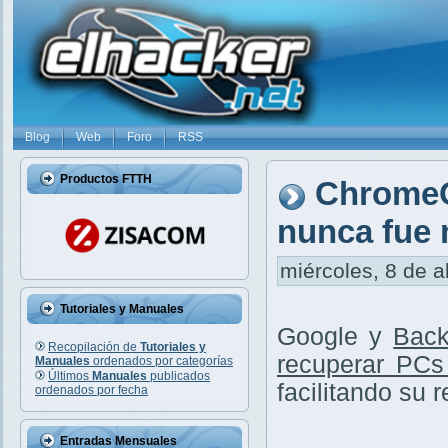
Blog
Web
Foro
RSS
Productos FTTH
ChromeO
nunca fue 
miércoles, 8 de a
Tutoriales y Manuales
Google y
Back
Recopilación de
Tutoriales y
recuperar PCs
Manuales
ordenados por categorías
Últimos
Manuales
publicados
facilitando su 
ordenados por fecha
Entradas Mensuales