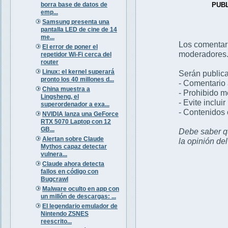
borra base de datos de
PUB
emp...
Samsung presenta una
pantalla LED de cine de 14
me...
Los comentar
El error de poner el
moderadores
repetidor Wi-Fi cerca del
router
Linux: el kernel superará
Serán publica
pronto los 40 millones d...
- Comentario 
China muestra a
- Prohibido 
Lingsheng, el
- Evite inclui
superordenador a exa...
- Contenidos 
NVIDIA lanza una GeForce
RTX 5070 Laptop con 12
GB...
Debe saber qu
Alertan sobre Claude
la opinión de
Mythos capaz detectar
vulnera...
Claude ahora detecta
fallos en código con
Bugcrawl
Malware oculto en app con
un millón de descargas: ...
El legendario emulador de
Nintendo ZSNES
reescrito...