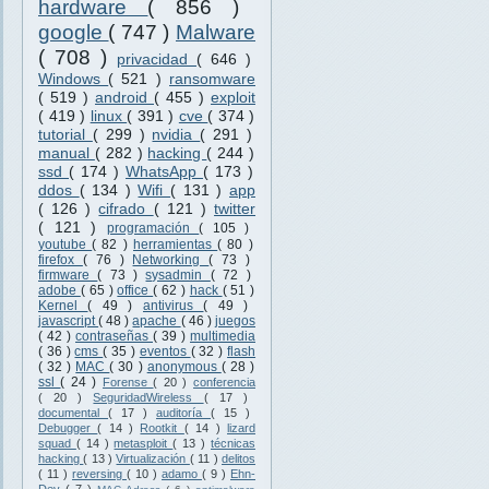
hardware
( 856 )
google
( 747 )
Malware
( 708 )
privacidad
( 646 )
Windows
( 521 )
ransomware
( 519 )
android
( 455 )
exploit
( 419 )
linux
( 391 )
cve
( 374 )
tutorial
( 299 )
nvidia
( 291 )
manual
( 282 )
hacking
( 244 )
ssd
( 174 )
WhatsApp
( 173 )
ddos
( 134 )
Wifi
( 131 )
app
( 126 )
cifrado
( 121 )
twitter
( 121 )
programación
( 105 )
youtube
( 82 )
herramientas
( 80 )
firefox
( 76 )
Networking
( 73 )
firmware
( 73 )
sysadmin
( 72 )
adobe
( 65 )
office
( 62 )
hack
( 51 )
Kernel
( 49 )
antivirus
( 49 )
javascript
( 48 )
apache
( 46 )
juegos
( 42 )
contraseñas
( 39 )
multimedia
( 36 )
cms
( 35 )
eventos
( 32 )
flash
( 32 )
MAC
( 30 )
anonymous
( 28 )
ssl
( 24 )
Forense
( 20 )
conferencia
( 20 )
SeguridadWireless
( 17 )
documental
( 17 )
auditoría
( 15 )
Debugger
( 14 )
Rootkit
( 14 )
lizard
squad
( 14 )
metasploit
( 13 )
técnicas
hacking
( 13 )
Virtualización
( 11 )
delitos
( 11 )
reversing
( 10 )
adamo
( 9 )
Ehn-