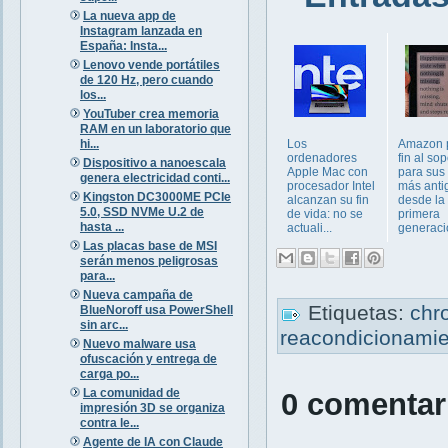
La nueva app de
Instagram lanzada en
España: Insta...
Lenovo vende portátiles
de 120 Hz, pero cuando
los...
YouTuber crea memoria
RAM en un laboratorio que
hi...
Los
Amazon 
ordenadores
fin al sop
Dispositivo a nanoescala
Apple Mac con
para sus
genera electricidad conti...
procesador Intel
más anti
Kingston DC3000ME PCIe
alcanzan su fin
desde la
5.0, SSD NVMe U.2 de
de vida: no se
primera
hasta ...
actuali...
generació
Las placas base de MSI
serán menos peligrosas
para...
Nueva campaña de
Etiquetas:
chr
BlueNoroff usa PowerShell
sin arc...
reacondicionami
Nuevo malware usa
ofuscación y entrega de
carga po...
La comunidad de
0 comentar
impresión 3D se organiza
contra le...
Agente de IA con Claude