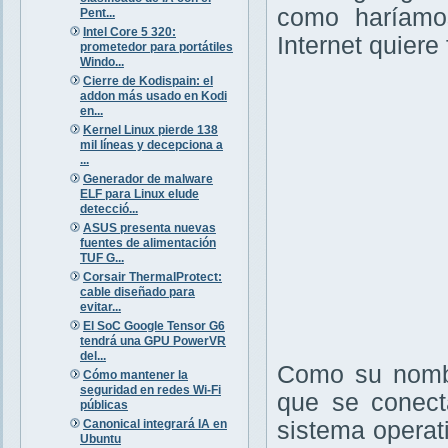
como haríamos
Pent...
Intel Core 5 320:
Internet quiere
prometedor para portátiles
Windo...
Cierre de Kodispain: el
addon más usado en Kodi
en...
Kernel Linux pierde 138
mil líneas y decepciona a
...
Generador de malware
ELF para Linux elude
detecció...
ASUS presenta nuevas
fuentes de alimentación
TUF G...
Corsair ThermalProtect:
cable diseñado para
evitar...
El SoC Google Tensor G6
tendrá una GPU PowerVR
del...
Como su nombr
Cómo mantener la
seguridad en redes Wi-Fi
que se conecta
públicas
Canonical integrará IA en
sistema operat
Ubuntu