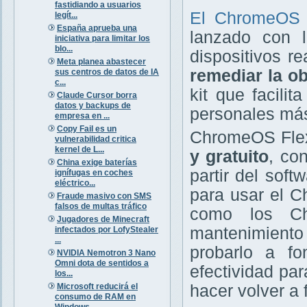
fastidiando a usuarios
El ChromeOS
legít...
España aprueba una
lanzado con l
iniciativa para limitar los
blo...
dispositivos r
Meta planea abastecer
remediar la ob
sus centros de datos de IA
c...
kit que facili
Claude Cursor borra
datos y backups de
personales más
empresa en ...
Copy Fail es un
ChromeOS Flex
vulnerabilidad critica
kernel de L...
y gratuito
, co
China exige baterías
partir del sof
ignífugas en coches
eléctrico...
para usar el C
Fraude masivo con SMS
falsos de multas tráfico
como los Ch
Jugadores de Minecraft
mantenimiento 
infectados por LofyStealer
...
probarlo a f
NVIDIA Nemotron 3 Nano
Omni dota de sentidos a
efectividad par
los...
Microsoft reducirá el
hacer volver a
consumo de RAM en
Windows