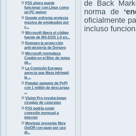
de Back Market
PS5 ahora puede
funcionar con Linux como
norma de
‘en
un PC gamer
Google enfrenta protesta
oficialmente p
masiva de empleados por
incluso funcion
c...
Microsoft libera el código
fuente de MS-DOS 1.0 en...
Rompen la protección
anti-piratería de Denuvo
Microsoft reemplaza
Copilot en el Bloc de notas
de...
La Comisión Europea
aprecia que Meta infringió
la ...
Popular paquete de PyPI
con 1 millón de descargas
...
Vision Pro revolucionan
cirugías de cataratas
PS5 podría exigir
conexión mensual a
internet
Movistar presenta fibra
On/Off con pago por uso
di...