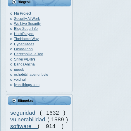
Blogroll
Flu Project
Security At Work
We Live Security
Blog Segu-Info
HackPlayers
TheHackerWay
CyberHades
La9deAnon
DerechoDeLaRed
Snifer@L4b's
BandaAncha
ugeek
ochobitshacenunbyte
voidnull
lynksthings.com
Etiquetas
seguridad
( 1632 )
vulnerabilidad
( 1589 )
software
( 914 )