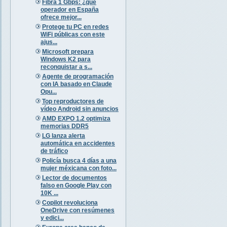
Fibra 1 Gbps: ¿qué
operador en España
ofrece mejor...
Protege tu PC en redes
WiFi públicas con este
ajus...
Microsoft prepara
Windows K2 para
reconquistar a s...
Agente de programación
con IA basado en Claude
Opu...
Top reproductores de
vídeo Android sin anuncios
AMD EXPO 1.2 optimiza
memorias DDR5
LG lanza alerta
automática en accidentes
de tráfico
Policía busca 4 días a una
mujer méxicana con foto...
Lector de documentos
falso en Google Play con
10K ...
Copilot revoluciona
OneDrive con resúmenes
y edici...