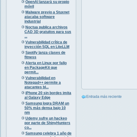
OpenAI lanzará su propio
móvil
Malware previo a Stuxnet
atacaba software
industrial
Noctua publica archivos
CAD 3D gratuitos para sus
...
Vulnerabilidad crítica de
inyección SQL en LiteLLM
Spotify lanza clases de
fitness
Alerta en Linux por fallo
en PackageKit que
permit...
Vulnerabilidad en
Notepad++ permite a
atacantes bl...
iPhone 20 sin bordes imita
Entrada más reciente
al Galaxy Edge
Samsung logra DRAM un
50% más densa bajo 10
nm
Udemy sufre un hackeo
por parte de ShinyHunters
co...
Samsung celebra 1 año de