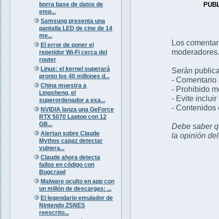
borra base de datos de
PUB
emp...
Samsung presenta una
pantalla LED de cine de 14
me...
Los comentar
El error de poner el
moderadores
repetidor Wi-Fi cerca del
router
Linux: el kernel superará
Serán publica
pronto los 40 millones d...
- Comentario 
China muestra a
- Prohibido 
Lingsheng, el
- Evite inclui
superordenador a exa...
- Contenidos 
NVIDIA lanza una GeForce
RTX 5070 Laptop con 12
GB...
Debe saber qu
Alertan sobre Claude
la opinión de
Mythos capaz detectar
vulnera...
Claude ahora detecta
fallos en código con
Bugcrawl
Malware oculto en app con
un millón de descargas: ...
El legendario emulador de
Nintendo ZSNES
reescrito...