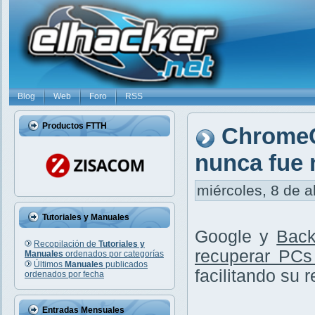
Blog
Web
Foro
RSS
Productos FTTH
ChromeO
nunca fue 
miércoles, 8 de a
Tutoriales y Manuales
Google y
Back
Recopilación de
Tutoriales y
recuperar PCs
Manuales
ordenados por categorías
Últimos
Manuales
publicados
facilitando su 
ordenados por fecha
Entradas Mensuales