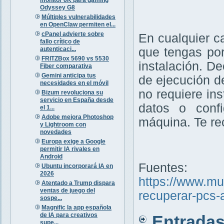
Odyssey G8
Múltiples vulnerabilidades
en OpenClaw permiten el...
cPanel advierte sobre
En cualquier c
fallo crítico de
autenticaci...
que tengas por
FRITZBox 5690 vs 5530
instalación. D
Fiber comparativa
Gemini anticipa tus
de ejecución d
necesidades en el móvil
no requiere ins
Bizum revoluciona su
servicio en España desde
datos o confi
el 1...
Adobe mejora Photoshop
máquina. Te r
y Lightroom con
novedades
Europa exige a Google
permitir IA rivales en
Android
Fuentes:
Ubuntu incorporará IA en
2026
https://www.m
Atentado a Trump dispara
ventas de juego del
recuperar-pcs-
sospe...
Magnific la app española
de IA para creativos
Entradas 
supe...