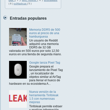
Dev
( 7 )
MAC Adress
( 6 )
antimalware
( 6 )
oclHashcat
( 5 )
Entradas populares
Memoria DDR5 de 500
euros al precio de una
hamburguesa
Un usuario de Reddit
adquirió una memoria
DDR5 de 32 GB
valorada en 500 euros por solo 12,50
euros en una tienda de segunda mano.
Google lanza Pixel Tag
Google prepara el
lanzamiento de Pixel Tag
, un localizador de
objetos similar al AirTag
para llenar el hueco de
hardware en su ecosistema A...
Nueva versión de la
herramienta Tinfoleak
1.5 con numerosas
mejoras
Tinfoleak permite extraer
y analizar información