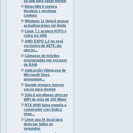
su app para salud mental
BleachBit 6 mejora
limpieza y gestiona
cookies
Windows 11 dejará pausar
actualizaciones sin límite
Linux 7.1 acelera NTFS y
retira los i486
AMD EXPO 1.2 no será
exclusivo de X870: las
placas...
Cámaras de móviles
amenazadas por escasez
de RAM
Aplicación Vibing.exe de
Microsoft Store
presuntam...
Google prepara nuevas
voces para Gemini
Sólo 8 aerolíneas ofrecen
WiFi de más de 100 Mbps
RTX 4090 falsa engaña a
comprador con réplica
impe...
Linux usa IA local para
detectar fallos en
segundos