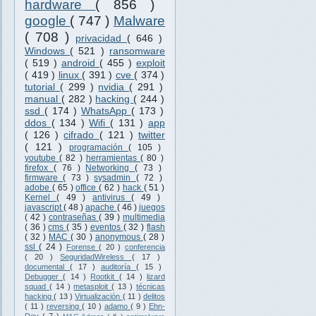
hardware
( 856 )
google
( 747 )
Malware
( 708 )
privacidad
( 646 )
Windows
( 521 )
ransomware
( 519 )
android
( 455 )
exploit
( 419 )
linux
( 391 )
cve
( 374 )
tutorial
( 299 )
nvidia
( 291 )
manual
( 282 )
hacking
( 244 )
ssd
( 174 )
WhatsApp
( 173 )
ddos
( 134 )
Wifi
( 131 )
app
( 126 )
cifrado
( 121 )
twitter
( 121 )
programación
( 105 )
youtube
( 82 )
herramientas
( 80 )
firefox
( 76 )
Networking
( 73 )
firmware
( 73 )
sysadmin
( 72 )
adobe
( 65 )
office
( 62 )
hack
( 51 )
Kernel
( 49 )
antivirus
( 49 )
javascript
( 48 )
apache
( 46 )
juegos
( 42 )
contraseñas
( 39 )
multimedia
( 36 )
cms
( 35 )
eventos
( 32 )
flash
( 32 )
MAC
( 30 )
anonymous
( 28 )
ssl
( 24 )
Forense
( 20 )
conferencia
( 20 )
SeguridadWireless
( 17 )
documental
( 17 )
auditoría
( 15 )
Debugger
( 14 )
Rootkit
( 14 )
lizard
squad
( 14 )
metasploit
( 13 )
técnicas
hacking
( 13 )
Virtualización
( 11 )
delitos
( 11 )
reversing
( 10 )
adamo
( 9 )
Ehn-