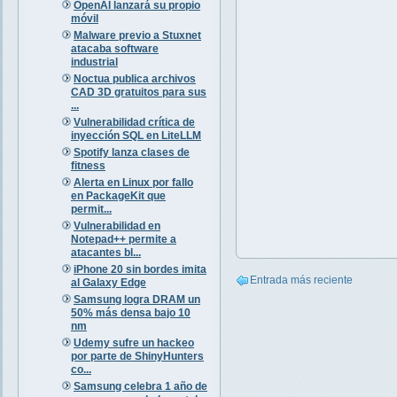
OpenAI lanzará su propio
móvil
Malware previo a Stuxnet
atacaba software
industrial
Noctua publica archivos
CAD 3D gratuitos para sus
...
Vulnerabilidad crítica de
inyección SQL en LiteLLM
Spotify lanza clases de
fitness
Alerta en Linux por fallo
en PackageKit que
permit...
Vulnerabilidad en
Notepad++ permite a
atacantes bl...
iPhone 20 sin bordes imita
Entrada más reciente
al Galaxy Edge
Samsung logra DRAM un
50% más densa bajo 10
nm
Udemy sufre un hackeo
por parte de ShinyHunters
co...
Samsung celebra 1 año de