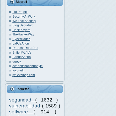
Blogroll
Flu Project
Security At Work
We Live Security
Blog Segu-Info
HackPlayers
TheHackerWay
CyberHades
La9deAnon
DerechoDeLaRed
Snifer@L4b's
BandaAncha
ugeek
ochobitshacenunbyte
voidnull
lynksthings.com
Etiquetas
seguridad
( 1632 )
vulnerabilidad
( 1589 )
software
( 914 )