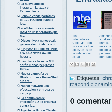
La nueva app de
Instagram lanzada en
España: Insta...
Lenovo vende portátiles
de 120 Hz, pero cuando
los...
YouTuber crea memoria
RAM en un laboratorio que
hi...
Los
Amazon 
ordenadores
fin al sop
Dispositivo a nanoescala
Apple Mac con
para sus
genera electricidad conti...
procesador Intel
más anti
Kingston DC3000ME PCIe
alcanzan su fin
desde la
5.0, SSD NVMe U.2 de
de vida: no se
primera
hasta ...
actuali...
generació
Las placas base de MSI
serán menos peligrosas
para...
Nueva campaña de
Etiquetas:
chr
BlueNoroff usa PowerShell
sin arc...
reacondicionami
Nuevo malware usa
ofuscación y entrega de
carga po...
La comunidad de
0 comentar
impresión 3D se organiza
contra le...
Agente de IA con Claude