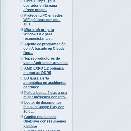
Fibra 1 Gbps: ¿qué
operador en España
ofrece mejor...
Protege tu PC en redes
WiFi públicas con este
ajus...
Microsoft prepara
Windows K2 para
reconquistar a s...
Agente de programación
con IA basado en Claude
Opu...
Top reproductores de
vídeo Android sin anuncios
AMD EXPO 1.2 optimiza
memorias DDR5
LG lanza alerta
automática en accidentes
de tráfico
Policía busca 4 días a una
mujer méxicana con foto...
Lector de documentos
falso en Google Play con
10K ...
Copilot revoluciona
OneDrive con resúmenes
y edici...