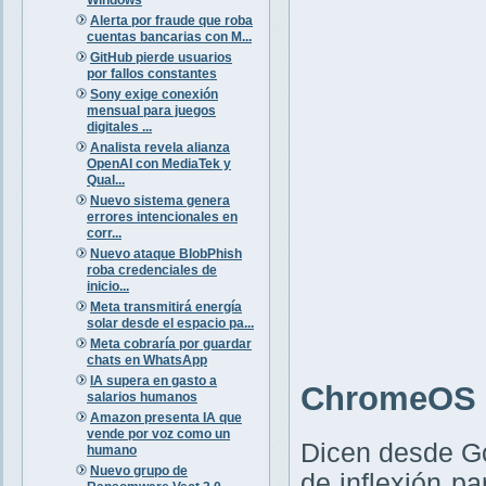
Alerta por fraude que roba
cuentas bancarias con M...
GitHub pierde usuarios
por fallos constantes
Sony exige conexión
mensual para juegos
digitales ...
Analista revela alianza
OpenAI con MediaTek y
Qual...
Nuevo sistema genera
errores intencionales en
corr...
Nuevo ataque BlobPhish
roba credenciales de
inicio...
Meta transmitirá energía
solar desde el espacio pa...
Meta cobraría por guardar
chats en WhatsApp
IA supera en gasto a
ChromeOS F
salarios humanos
Amazon presenta IA que
vende por voz como un
Dicen desde G
humano
Nuevo grupo de
de inflexión p