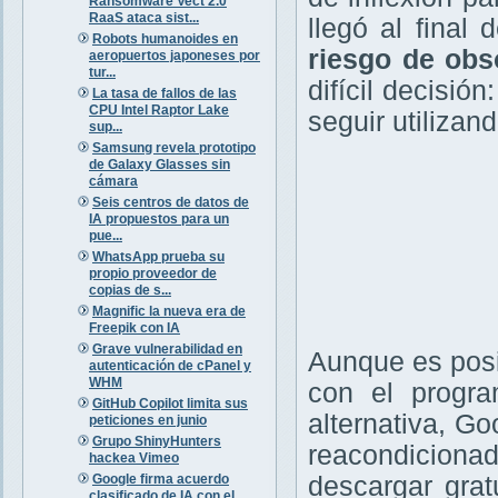
Ransomware Vect 2.0
RaaS ataca sist...
llegó al final
Robots humanoides en
riesgo de obs
aeropuertos japoneses por
tur...
difícil decisió
La tasa de fallos de las
CPU Intel Raptor Lake
seguir utilizan
sup...
Samsung revela prototipo
de Galaxy Glasses sin
cámara
Seis centros de datos de
IA propuestos para un
pue...
WhatsApp prueba su
propio proveedor de
copias de s...
Magnific la nueva era de
Freepik con IA
Grave vulnerabilidad en
Aunque es posi
autenticación de cPanel y
WHM
con el prog
GitHub Copilot limita sus
alternativa, Go
peticiones en junio
Grupo ShinyHunters
reacondicionad
hackea Vimeo
Google firma acuerdo
descargar gra
clasificado de IA con el