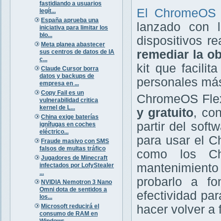
fastidiando a usuarios
El ChromeOS
legít...
España aprueba una
lanzado con l
iniciativa para limitar los
blo...
dispositivos r
Meta planea abastecer
remediar la ob
sus centros de datos de IA
c...
kit que facili
Claude Cursor borra
datos y backups de
personales más
empresa en ...
Copy Fail es un
ChromeOS Flex
vulnerabilidad critica
kernel de L...
y gratuito
, co
China exige baterías
partir del sof
ignífugas en coches
eléctrico...
para usar el C
Fraude masivo con SMS
falsos de multas tráfico
como los Ch
Jugadores de Minecraft
mantenimiento 
infectados por LofyStealer
...
probarlo a f
NVIDIA Nemotron 3 Nano
Omni dota de sentidos a
efectividad par
los...
Microsoft reducirá el
hacer volver a
consumo de RAM en
Windows