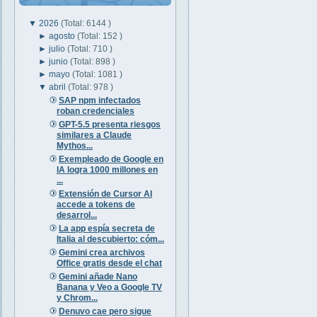
▼
2026
(Total: 6144 )
►
agosto
(Total: 152 )
►
julio
(Total: 710 )
►
junio
(Total: 898 )
►
mayo
(Total: 1081 )
▼
abril
(Total: 978 )
SAP npm infectados
roban credenciales
GPT-5.5 presenta riesgos
similares a Claude
Mythos...
Exempleado de Google en
IA logra 1000 millones en
...
Extensión de Cursor AI
accede a tokens de
desarrol...
La app espía secreta de
Italia al descubierto: cóm...
Gemini crea archivos
Office gratis desde el chat
Gemini añade Nano
Banana y Veo a Google TV
y Chrom...
Denuvo cae pero sigue