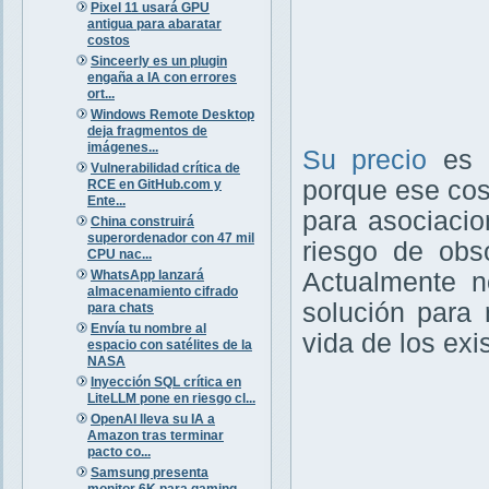
Pixel 11 usará GPU
antigua para abaratar
costos
Sinceerly es un plugin
engaña a IA con errores
ort...
Windows Remote Desktop
deja fragmentos de
imágenes...
Su precio
es
Vulnerabilidad crítica de
porque ese cost
RCE en GitHub.com y
Ente...
para asociaci
China construirá
superordenador con 47 mil
riesgo de obso
CPU nac...
WhatsApp lanzará
Actualmente n
almacenamiento cifrado
solución para 
para chats
Envía tu nombre al
vida de los ex
espacio con satélites de la
NASA
Inyección SQL crítica en
LiteLLM pone en riesgo cl...
OpenAI lleva su IA a
Amazon tras terminar
pacto co...
Samsung presenta
monitor 6K para gaming