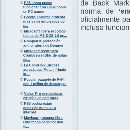
de Back Market
PS5 ahora puede
funcionar con Linux como
norma de
‘en
un PC gamer
Google enfrenta protesta
oficialmente p
masiva de empleados por
incluso funcion
c...
Microsoft libera el código
fuente de MS-DOS 1.0 en...
Rompen la protección
anti-piratería de Denuvo
Microsoft reemplaza
Copilot en el Bloc de notas
de...
La Comisión Europea
aprecia que Meta infringió
la ...
Popular paquete de PyPI
con 1 millón de descargas
...
Vision Pro revolucionan
cirugías de cataratas
PS5 podría exigir
conexión mensual a
internet
Movistar presenta fibra
On/Off con pago por uso
di...