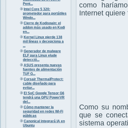
como haríamos
Pent...
Intel Core 5 320:
Internet quiere
prometedor para portátiles
Windo...
Cierre de Kodispain: el
addon más usado en Kodi
en...
Kernel Linux pierde 138
mil líneas y decepciona a
...
Generador de malware
ELF para Linux elude
detecció...
ASUS presenta nuevas
fuentes de alimentación
TUF G...
Corsair ThermalProtect:
cable diseñado para
evitar...
El SoC Google Tensor G6
tendrá una GPU PowerVR
del...
Como su nombr
Cómo mantener la
seguridad en redes Wi-Fi
que se conecta
públicas
Canonical integrará IA en
sistema operat
Ubuntu