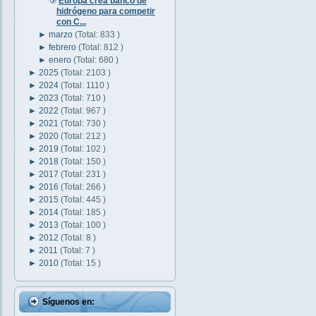
Europa crea banco de
hidrógeno para competir
con C...
►
marzo
(Total: 833 )
►
febrero
(Total: 812 )
►
enero
(Total: 680 )
►
2025
(Total: 2103 )
►
2024
(Total: 1110 )
►
2023
(Total: 710 )
►
2022
(Total: 967 )
►
2021
(Total: 730 )
►
2020
(Total: 212 )
►
2019
(Total: 102 )
►
2018
(Total: 150 )
►
2017
(Total: 231 )
►
2016
(Total: 266 )
►
2015
(Total: 445 )
►
2014
(Total: 185 )
►
2013
(Total: 100 )
►
2012
(Total: 8 )
►
2011
(Total: 7 )
►
2010
(Total: 15 )
Síguenos en: