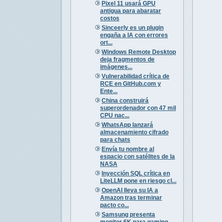
Pixel 11 usará GPU
antigua para abaratar
costos
Sinceerly es un plugin
engaña a IA con errores
ort...
Windows Remote Desktop
deja fragmentos de
imágenes...
Vulnerabilidad crítica de
RCE en GitHub.com y
Ente...
China construirá
superordenador con 47 mil
CPU nac...
WhatsApp lanzará
almacenamiento cifrado
para chats
Envía tu nombre al
espacio con satélites de la
NASA
Inyección SQL crítica en
LiteLLM pone en riesgo cl...
OpenAI lleva su IA a
Amazon tras terminar
pacto co...
Samsung presenta
monitor 6K para gaming