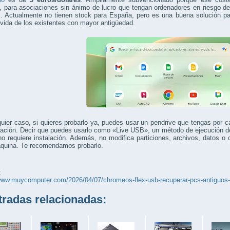
para asociaciones sin ánimo de lucro que tengan ordenadores en riesgo de 
s. Actualmente no tienen stock para España, pero es una buena solución pa
 vida de los existentes con mayor antigüedad.
uier caso, si quieres probarlo ya, puedes usar un pendrive que tengas por c
lación. Decir que puedes usarlo como «Live USB», un método de ejecución d
o requiere instalación. Además, no modifica particiones, archivos, datos o 
áquina. Te recomendamos probarlo.
:
/www.muycomputer.com/2026/04/07/chromeos-flex-usb-recuperar-pcs-antiguos-
adas relacionadas: