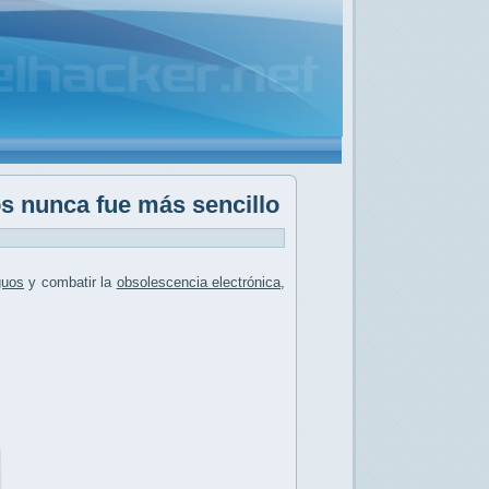
 nunca fue más sencillo
guos
y combatir la
obsolescencia electrónica
,