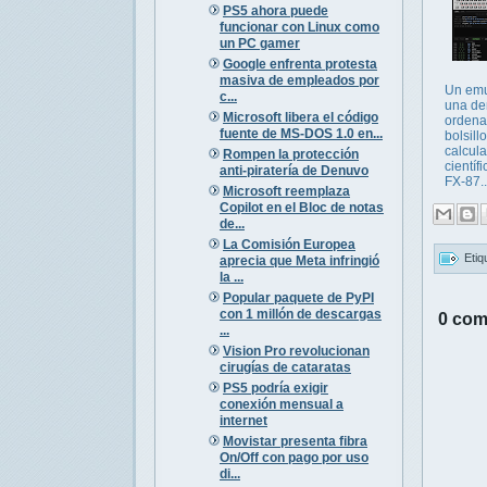
PS5 ahora puede
funcionar con Linux como
un PC gamer
Google enfrenta protesta
masiva de empleados por
Un emu
c...
una de
Microsoft libera el código
ordena
fuente de MS-DOS 1.0 en...
bolsill
calcul
Rompen la protección
científ
anti-piratería de Denuvo
FX-87..
Microsoft reemplaza
Copilot en el Bloc de notas
de...
La Comisión Europea
Etiq
aprecia que Meta infringió
la ...
Popular paquete de PyPI
con 1 millón de descargas
0 com
...
Vision Pro revolucionan
cirugías de cataratas
PS5 podría exigir
conexión mensual a
internet
Movistar presenta fibra
On/Off con pago por uso
di...