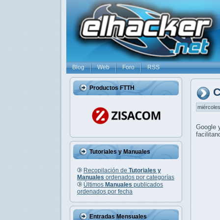
Blog
Web
Foro
RSS
Productos FTTH
C
miércoles
Google
facilita
Tutoriales y Manuales
Recopilación de
Tutoriales y
Manuales
ordenados por categorías
Últimos
Manuales
publicados
ordenados por fecha
Entradas Mensuales