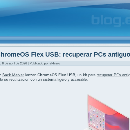
hromeOS Flex USB: recuperar PCs antiguos
, 8 de abril de 2026 | Publicado por el-brujo
 y
Back Market
lanzan
ChromeOS Flex USB
, un kit para
recuperar PCs anti
ndo su reutilización con un sistema ligero y accesible.