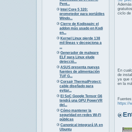
Pent...
Además, 
gratuito
Intel Core 5 320:
ciclo de
prometedor para portátiles
Windo...
Cierre de Kodispain: el
addon más usado en Kodi
en...
Kernel Linux pierde 138
mil líneas y decepciona a
...
Generador de malware
ELF para Linux elude
detecció...
ASUS presenta nuevas
En cualq
fuentes de alimentación
de insta
TUF G...
ya que n
Corsair ThermalProtect:
en la m
cable diseñado para
evitar...
El SoC Google Tensor G6
Fuentes
tendrá una GPU PowerVR
https:/
del...
Cómo mantener la
Entr
seguridad en redes Wi-Fi
públicas
Canonical integrará IA en
Ubuntu