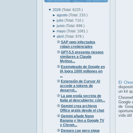
▼
2026
(Total: 6225 )
►
agosto
(Total: 233 )
►
julio
(Total: 710 )
►
junio
(Total: 898 )
►
mayo
(Total: 1081 )
▼
abril
(Total: 978 )
SAP npm infectados
roban credenciales
GPT-5.5 presenta riesgos
similares a Claude
Mythos...
Exempleado de Google en
IA logra 1000 millones en
...
Extensión de Cursor AI
El Chr
accede a tokens de
disposit
desarrol...
un kit q
La app espía secreta de
ChromeO
Italia al descubierto: cóm...
Google a
Gemini crea archivos
de Goog
Office gratis desde el chat
oportuni
vida úti
Gemini añade Nano
Banana y Veo a Google TV
y Chrom...
Denuvo cae pero sigue