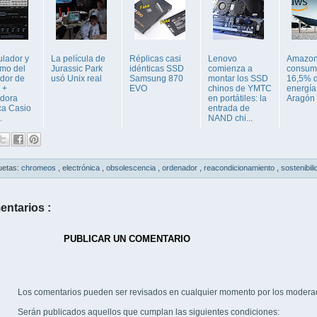
lador y
La película de
Réplicas casi
Lenovo
Amazo
mo del
Jurassic Park
idénticas SSD
comienza a
consumi
dor de
usó Unix real
Samsung 870
montar los SSD
16,5% d
o +
EVO
chinos de YMTC
energía
adora
en portátiles: la
Aragón
ica Casio
entrada de
.
NAND chi...
uetas:
chromeos
,
electrónica
,
obsolescencia
,
ordenador
,
reacondicionamiento
,
sostenibil
entarios :
PUBLICAR UN COMENTARIO
Los comentarios pueden ser revisados en cualquier momento por los modera
Serán publicados aquellos que cumplan las siguientes condiciones: