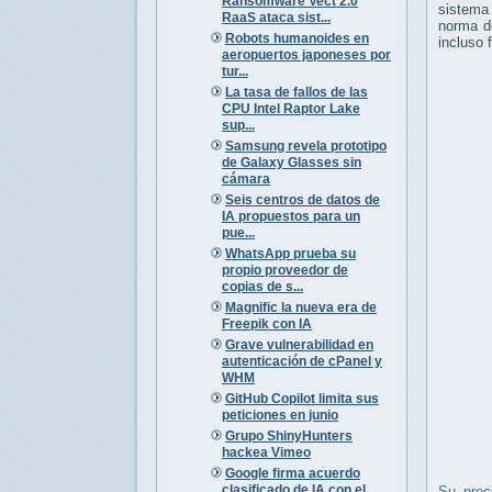
Ransomware Vect 2.0
sistema 
RaaS ataca sist...
norma 
Robots humanoides en
incluso 
aeropuertos japoneses por
tur...
La tasa de fallos de las
CPU Intel Raptor Lake
sup...
Samsung revela prototipo
de Galaxy Glasses sin
cámara
Seis centros de datos de
IA propuestos para un
pue...
WhatsApp prueba su
propio proveedor de
copias de s...
Magnific la nueva era de
Freepik con IA
Grave vulnerabilidad en
autenticación de cPanel y
WHM
GitHub Copilot limita sus
peticiones en junio
Grupo ShinyHunters
hackea Vimeo
Google firma acuerdo
clasificado de IA con el
Su prec