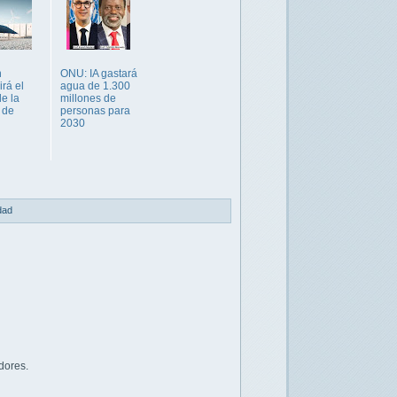
n
ONU: IA gastará
rá el
agua de 1.300
e la
millones de
 de
personas para
2030
idad
dores.