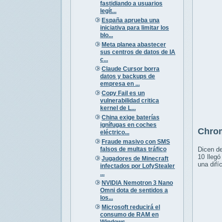
fastidiando a usuarios
legít...
España aprueba una
iniciativa para limitar los
blo...
Meta planea abastecer
sus centros de datos de IA
c...
Claude Cursor borra
datos y backups de
empresa en ...
Copy Fail es un
vulnerabilidad critica
kernel de L...
China exige baterías
ignífugas en coches
Chrom
eléctrico...
Fraude masivo con SMS
falsos de multas tráfico
Dicen de
10 llegó
Jugadores de Minecraft
una difí
infectados por LofyStealer
...
NVIDIA Nemotron 3 Nano
Omni dota de sentidos a
los...
Microsoft reducirá el
consumo de RAM en
Windows