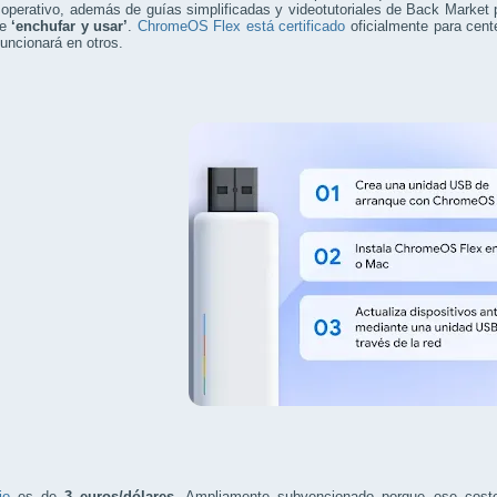
operativo, además de guías simplificadas y videotutoriales de Back Market par
de
‘enchufar y usar’
.
ChromeOS Flex está certificado
oficialmente para cent
funcionará en otros.
io
es de
3 euros/dólares
. Ampliamente subvencionado porque ese coste n