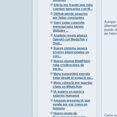
Alerta por fraude que roba
cuentas bancarias con M...
GitHub pierde usuarios
por fallos constantes
Aunque 
Sony exige conexión
alternat
mensual para juegos
puede d
digitales ...
de Inter
Analista revela alianza
OpenAI con MediaTek y
Qual...
Nuevo sistema genera
errores intencionales en
corr...
Nuevo ataque BlobPhish
roba credenciales de
inicio...
Meta transmitirá energía
solar desde el espacio pa...
Meta cobraría por guardar
chats en WhatsApp
IA supera en gasto a
salarios humanos
Amazon presenta IA que
vende por voz como un
humano
Nuevo grupo de
Como su