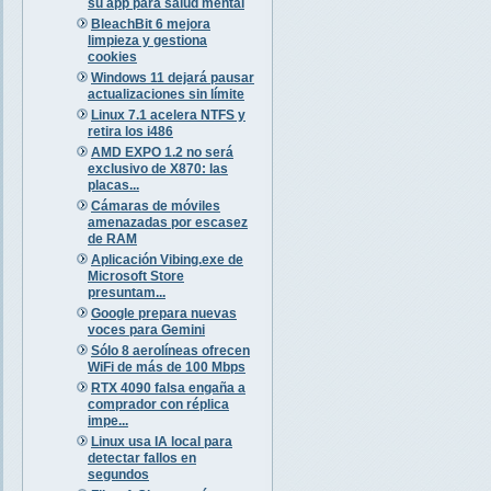
su app para salud mental
BleachBit 6 mejora
limpieza y gestiona
cookies
Windows 11 dejará pausar
actualizaciones sin límite
Linux 7.1 acelera NTFS y
retira los i486
AMD EXPO 1.2 no será
exclusivo de X870: las
placas...
Cámaras de móviles
amenazadas por escasez
de RAM
Aplicación Vibing.exe de
Microsoft Store
presuntam...
Google prepara nuevas
voces para Gemini
Sólo 8 aerolíneas ofrecen
WiFi de más de 100 Mbps
RTX 4090 falsa engaña a
comprador con réplica
impe...
Linux usa IA local para
detectar fallos en
segundos