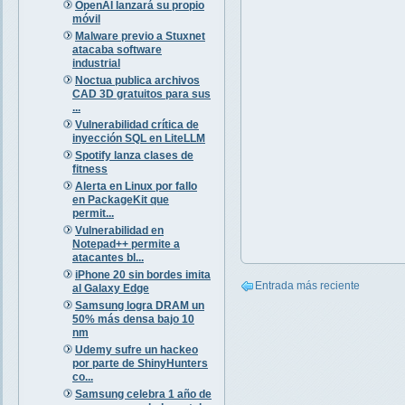
OpenAI lanzará su propio
móvil
Malware previo a Stuxnet
atacaba software
industrial
Noctua publica archivos
CAD 3D gratuitos para sus
...
Vulnerabilidad crítica de
inyección SQL en LiteLLM
Spotify lanza clases de
fitness
Alerta en Linux por fallo
en PackageKit que
permit...
Vulnerabilidad en
Notepad++ permite a
atacantes bl...
iPhone 20 sin bordes imita
Entrada más reciente
al Galaxy Edge
Samsung logra DRAM un
50% más densa bajo 10
nm
Udemy sufre un hackeo
por parte de ShinyHunters
co...
Samsung celebra 1 año de