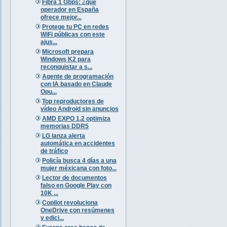
Fibra 1 Gbps: ¿qué
operador en España
ofrece mejor...
Protege tu PC en redes
WiFi públicas con este
ajus...
Microsoft prepara
Windows K2 para
reconquistar a s...
Agente de programación
con IA basado en Claude
Opu...
Top reproductores de
vídeo Android sin anuncios
AMD EXPO 1.2 optimiza
memorias DDR5
LG lanza alerta
automática en accidentes
de tráfico
Policía busca 4 días a una
mujer méxicana con foto...
Lector de documentos
falso en Google Play con
10K ...
Copilot revoluciona
OneDrive con resúmenes
y edici...