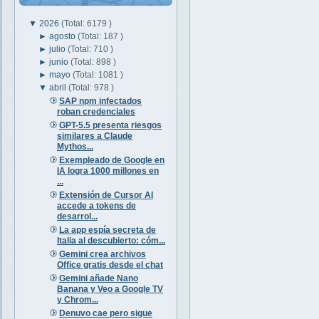
▼
2026
(Total: 6179 )
►
agosto
(Total: 187 )
►
julio
(Total: 710 )
►
junio
(Total: 898 )
►
mayo
(Total: 1081 )
▼
abril
(Total: 978 )
SAP npm infectados
roban credenciales
GPT-5.5 presenta riesgos
similares a Claude
Mythos...
Exempleado de Google en
IA logra 1000 millones en
...
Extensión de Cursor AI
accede a tokens de
desarrol...
La app espía secreta de
Italia al descubierto: cóm...
Gemini crea archivos
Office gratis desde el chat
Gemini añade Nano
Banana y Veo a Google TV
y Chrom...
Denuvo cae pero sigue