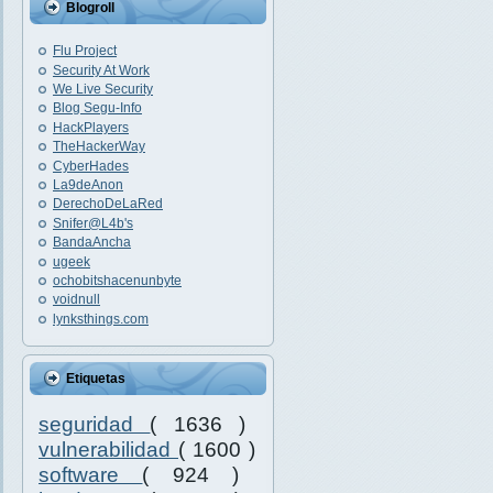
Blogroll
Flu Project
Security At Work
We Live Security
Blog Segu-Info
HackPlayers
TheHackerWay
CyberHades
La9deAnon
DerechoDeLaRed
Snifer@L4b's
BandaAncha
ugeek
ochobitshacenunbyte
voidnull
lynksthings.com
Etiquetas
seguridad
( 1636 )
vulnerabilidad
( 1600 )
software
( 924 )