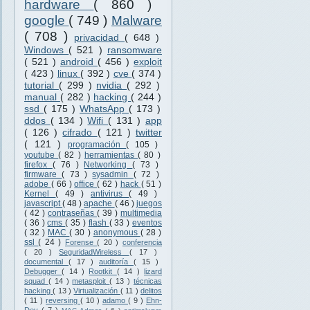
hardware
( 860 )
google
( 749 )
Malware
( 708 )
privacidad
( 648 )
Windows
( 521 )
ransomware
( 521 )
android
( 456 )
exploit
( 423 )
linux
( 392 )
cve
( 374 )
tutorial
( 299 )
nvidia
( 292 )
manual
( 282 )
hacking
( 244 )
ssd
( 175 )
WhatsApp
( 173 )
ddos
( 134 )
Wifi
( 131 )
app
( 126 )
cifrado
( 121 )
twitter
( 121 )
programación
( 105 )
youtube
( 82 )
herramientas
( 80 )
firefox
( 76 )
Networking
( 73 )
firmware
( 73 )
sysadmin
( 72 )
adobe
( 66 )
office
( 62 )
hack
( 51 )
Kernel
( 49 )
antivirus
( 49 )
javascript
( 48 )
apache
( 46 )
juegos
( 42 )
contraseñas
( 39 )
multimedia
( 36 )
cms
( 35 )
flash
( 33 )
eventos
( 32 )
MAC
( 30 )
anonymous
( 28 )
ssl
( 24 )
Forense
( 20 )
conferencia
( 20 )
SeguridadWireless
( 17 )
documental
( 17 )
auditoría
( 15 )
Debugger
( 14 )
Rootkit
( 14 )
lizard
squad
( 14 )
metasploit
( 13 )
técnicas
hacking
( 13 )
Virtualización
( 11 )
delitos
( 11 )
reversing
( 10 )
adamo
( 9 )
Ehn-