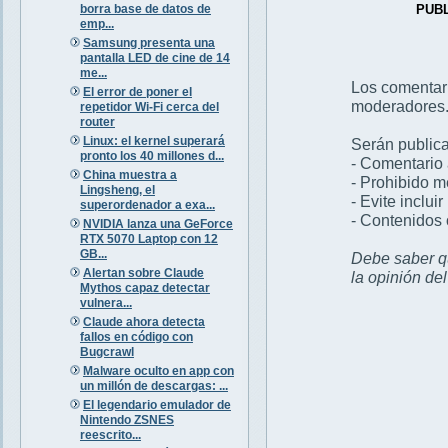
borra base de datos de
PUB
emp...
Samsung presenta una
pantalla LED de cine de 14
me...
Los comentar
El error de poner el
moderadores
repetidor Wi-Fi cerca del
router
Linux: el kernel superará
Serán publica
pronto los 40 millones d...
- Comentario 
China muestra a
- Prohibido 
Lingsheng, el
- Evite inclui
superordenador a exa...
- Contenidos 
NVIDIA lanza una GeForce
RTX 5070 Laptop con 12
GB...
Debe saber qu
Alertan sobre Claude
la opinión de
Mythos capaz detectar
vulnera...
Claude ahora detecta
fallos en código con
Bugcrawl
Malware oculto en app con
un millón de descargas: ...
El legendario emulador de
Nintendo ZSNES
reescrito...