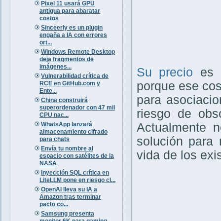
Pixel 11 usará GPU
antigua para abaratar
costos
Sinceerly es un plugin
engaña a IA con errores
ort...
Windows Remote Desktop
deja fragmentos de
imágenes...
Su precio
es
Vulnerabilidad crítica de
porque ese cost
RCE en GitHub.com y
Ente...
para asociaci
China construirá
superordenador con 47 mil
riesgo de obso
CPU nac...
WhatsApp lanzará
Actualmente n
almacenamiento cifrado
solución para 
para chats
Envía tu nombre al
vida de los ex
espacio con satélites de la
NASA
Inyección SQL crítica en
LiteLLM pone en riesgo cl...
OpenAI lleva su IA a
Amazon tras terminar
pacto co...
Samsung presenta
monitor 6K para gaming