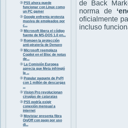
de Back Market
PS5 ahora puede
funcionar con Linux como
norma de
‘en
un PC gamer
Google enfrenta protesta
oficialmente p
masiva de empleados por
incluso funcion
c...
Microsoft libera el código
fuente de MS-DOS 1.0 en...
Rompen la protección
anti-piratería de Denuvo
Microsoft reemplaza
Copilot en el Bloc de notas
de...
La Comisión Europea
aprecia que Meta infringió
la ...
Popular paquete de PyPI
con 1 millón de descargas
...
Vision Pro revolucionan
cirugías de cataratas
PS5 podría exigir
conexión mensual a
internet
Movistar presenta fibra
On/Off con pago por uso
di...