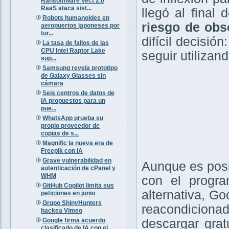
Ransomware Vect 2.0
RaaS ataca sist...
llegó al final
Robots humanoides en
riesgo de obs
aeropuertos japoneses por
tur...
difícil decisió
La tasa de fallos de las
CPU Intel Raptor Lake
seguir utilizan
sup...
Samsung revela prototipo
de Galaxy Glasses sin
cámara
Seis centros de datos de
IA propuestos para un
pue...
WhatsApp prueba su
propio proveedor de
copias de s...
Magnific la nueva era de
Freepik con IA
Grave vulnerabilidad en
Aunque es posi
autenticación de cPanel y
WHM
con el prog
GitHub Copilot limita sus
alternativa, Go
peticiones en junio
Grupo ShinyHunters
reacondicionad
hackea Vimeo
Google firma acuerdo
descargar gra
clasificado de IA con el