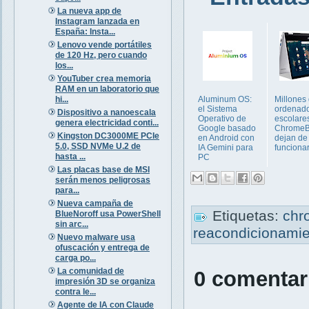
La nueva app de
Instagram lanzada en
España: Insta...
Lenovo vende portátiles
de 120 Hz, pero cuando
los...
YouTuber crea memoria
RAM en un laboratorio que
hi...
Aluminum OS:
Millones
el Sistema
ordenad
Dispositivo a nanoescala
Operativo de
escolare
genera electricidad conti...
Google basado
Chrome
Kingston DC3000ME PCIe
en Android con
dejan de
5.0, SSD NVMe U.2 de
IA Gemini para
funciona
hasta ...
PC
Las placas base de MSI
serán menos peligrosas
para...
Nueva campaña de
Etiquetas:
chr
BlueNoroff usa PowerShell
sin arc...
reacondicionami
Nuevo malware usa
ofuscación y entrega de
carga po...
La comunidad de
0 comentar
impresión 3D se organiza
contra le...
Agente de IA con Claude