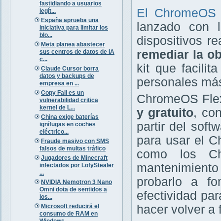
fastidiando a usuarios
El ChromeOS
legít...
España aprueba una
lanzado con l
iniciativa para limitar los
blo...
dispositivos r
Meta planea abastecer
remediar la ob
sus centros de datos de IA
c...
kit que facili
Claude Cursor borra
datos y backups de
personales más
empresa en ...
Copy Fail es un
ChromeOS Flex
vulnerabilidad critica
kernel de L...
y gratuito
, co
China exige baterías
partir del sof
ignífugas en coches
eléctrico...
para usar el C
Fraude masivo con SMS
falsos de multas tráfico
como los Ch
Jugadores de Minecraft
mantenimiento 
infectados por LofyStealer
...
probarlo a f
NVIDIA Nemotron 3 Nano
Omni dota de sentidos a
efectividad par
los...
Microsoft reducirá el
hacer volver a
consumo de RAM en
Windows