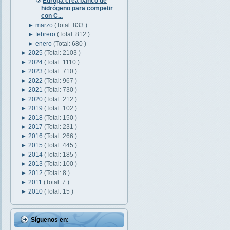
Europa crea banco de
hidrógeno para competir
con C...
►
marzo
(Total: 833 )
►
febrero
(Total: 812 )
►
enero
(Total: 680 )
►
2025
(Total: 2103 )
►
2024
(Total: 1110 )
►
2023
(Total: 710 )
►
2022
(Total: 967 )
►
2021
(Total: 730 )
►
2020
(Total: 212 )
►
2019
(Total: 102 )
►
2018
(Total: 150 )
►
2017
(Total: 231 )
►
2016
(Total: 266 )
►
2015
(Total: 445 )
►
2014
(Total: 185 )
►
2013
(Total: 100 )
►
2012
(Total: 8 )
►
2011
(Total: 7 )
►
2010
(Total: 15 )
Síguenos en: