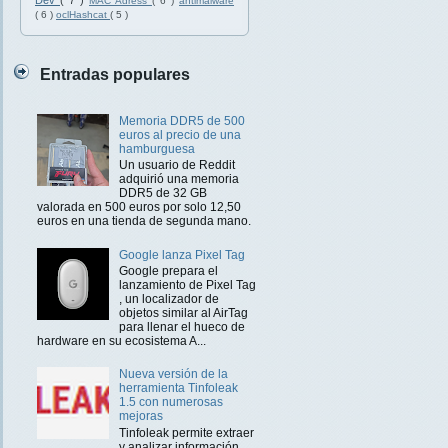
Dev
( 7 )
MAC Adress
( 6 )
antimalware
( 6 )
oclHashcat
( 5 )
Entradas populares
Memoria DDR5 de 500
euros al precio de una
hamburguesa
Un usuario de Reddit
adquirió una memoria
DDR5 de 32 GB
valorada en 500 euros por solo 12,50
euros en una tienda de segunda mano.
Google lanza Pixel Tag
Google prepara el
lanzamiento de Pixel Tag
, un localizador de
objetos similar al AirTag
para llenar el hueco de
hardware en su ecosistema A...
Nueva versión de la
herramienta Tinfoleak
1.5 con numerosas
mejoras
Tinfoleak permite extraer
y analizar información