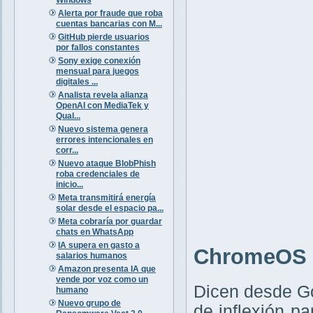
Alerta por fraude que roba
cuentas bancarias con M...
GitHub pierde usuarios
por fallos constantes
Sony exige conexión
mensual para juegos
digitales ...
Analista revela alianza
OpenAI con MediaTek y
Qual...
Nuevo sistema genera
errores intencionales en
corr...
Nuevo ataque BlobPhish
roba credenciales de
inicio...
Meta transmitirá energía
solar desde el espacio pa...
Meta cobraría por guardar
chats en WhatsApp
IA supera en gasto a
ChromeOS F
salarios humanos
Amazon presenta IA que
vende por voz como un
Dicen desde G
humano
Nuevo grupo de
de inflexión p