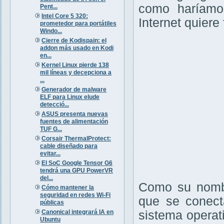
como haríamos
Pent...
Intel Core 5 320:
Internet quiere
prometedor para portátiles
Windo...
Cierre de Kodispain: el
addon más usado en Kodi
en...
Kernel Linux pierde 138
mil líneas y decepciona a
...
Generador de malware
ELF para Linux elude
detecció...
ASUS presenta nuevas
fuentes de alimentación
TUF G...
Corsair ThermalProtect:
cable diseñado para
evitar...
El SoC Google Tensor G6
tendrá una GPU PowerVR
del...
Como su nombr
Cómo mantener la
seguridad en redes Wi-Fi
que se conecta
públicas
Canonical integrará IA en
sistema operat
Ubuntu