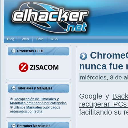
Blog
Web
Foro
RSS
Productos FTTH
ChromeO
nunca fue 
miércoles, 8 de a
Tutoriales y Manuales
Google y
Back
Recopilación de
Tutoriales y
recuperar PCs
Manuales
ordenados por categorías
Últimos
Manuales
publicados
facilitando su 
ordenados por fecha
Entradas Mensuales