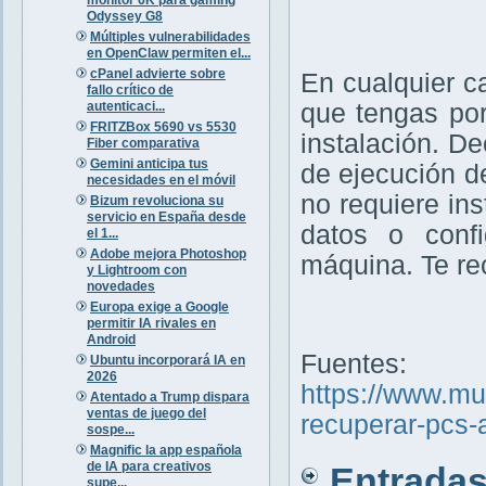
Odyssey G8
Múltiples vulnerabilidades
en OpenClaw permiten el...
cPanel advierte sobre
En cualquier c
fallo crítico de
autenticaci...
que tengas por
FRITZBox 5690 vs 5530
instalación. D
Fiber comparativa
Gemini anticipa tus
de ejecución d
necesidades en el móvil
no requiere ins
Bizum revoluciona su
servicio en España desde
datos o confi
el 1...
Adobe mejora Photoshop
máquina. Te r
y Lightroom con
novedades
Europa exige a Google
permitir IA rivales en
Android
Fuentes:
Ubuntu incorporará IA en
2026
https://www.m
Atentado a Trump dispara
ventas de juego del
recuperar-pcs-
sospe...
Magnific la app española
de IA para creativos
Entradas 
supe...