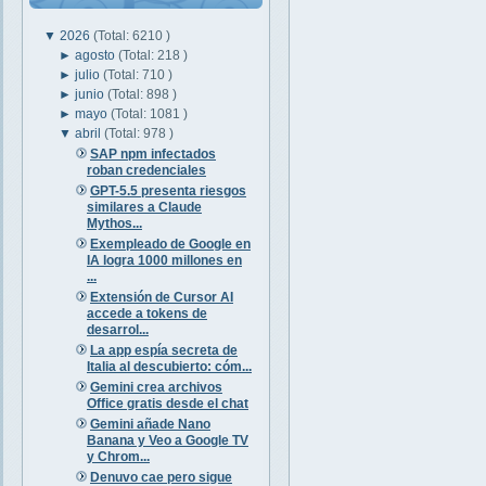
▼
2026
(Total: 6210 )
►
agosto
(Total: 218 )
►
julio
(Total: 710 )
►
junio
(Total: 898 )
►
mayo
(Total: 1081 )
▼
abril
(Total: 978 )
SAP npm infectados
roban credenciales
GPT-5.5 presenta riesgos
similares a Claude
Mythos...
Exempleado de Google en
IA logra 1000 millones en
...
Extensión de Cursor AI
accede a tokens de
desarrol...
La app espía secreta de
Italia al descubierto: cóm...
Gemini crea archivos
Office gratis desde el chat
Gemini añade Nano
Banana y Veo a Google TV
y Chrom...
Denuvo cae pero sigue