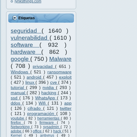
lynksthings.com
Etiquetas
seguridad
( 1640 )
vulnerabilidad
( 1610 )
software
( 932 )
hardware
( 862 )
google
( 750 )
Malware
( 708 )
privacidad
( 651 )
Windows
( 521 )
ransomware
( 521 )
android
( 457 )
exploit
( 427 )
linux
( 396 )
cve
( 374 )
tutorial
( 299 )
nvidia
( 293 )
manual
( 282 )
hacking
( 244 )
ssd
( 176 )
WhatsApp
( 173 )
ddos
( 134 )
Wifi
( 131 )
app
( 126 )
cifrado
( 121 )
twitter
( 121 )
programación
( 108 )
youtube
( 82 )
herramientas
( 80 )
firefox
( 76 )
firmware
( 74 )
Networking
( 73 )
sysadmin
( 72 )
adobe
( 66 )
office
( 62 )
hack
( 51 )
Kernel
( 49 )
antivirus
( 49 )