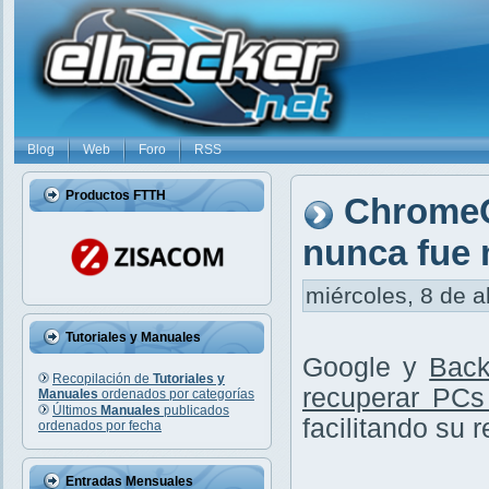
Blog
Web
Foro
RSS
Productos FTTH
ChromeO
nunca fue 
miércoles, 8 de a
Tutoriales y Manuales
Google y
Back
Recopilación de
Tutoriales y
recuperar PCs
Manuales
ordenados por categorías
Últimos
Manuales
publicados
facilitando su 
ordenados por fecha
Entradas Mensuales