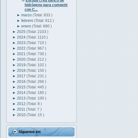
Europa crea banco de
hidrógeno para competir
con C...
►
marzo
(Total: 833 )
►
febrero
(Total: 812 )
►
enero
(Total: 680 )
►
2025
(Total: 2103 )
►
2024
(Total: 1110 )
►
2023
(Total: 710 )
►
2022
(Total: 967 )
►
2021
(Total: 730 )
►
2020
(Total: 212 )
►
2019
(Total: 102 )
►
2018
(Total: 150 )
►
2017
(Total: 231 )
►
2016
(Total: 266 )
►
2015
(Total: 445 )
►
2014
(Total: 185 )
►
2013
(Total: 100 )
►
2012
(Total: 8 )
►
2011
(Total: 7 )
►
2010
(Total: 15 )
Síguenos en: