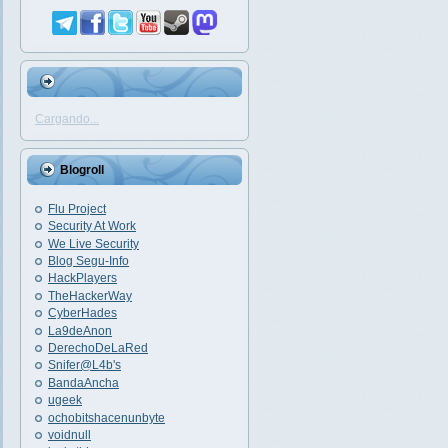
Cargando...
Blogroll
Flu Project
Security At Work
We Live Security
Blog Segu-Info
HackPlayers
TheHackerWay
CyberHades
La9deAnon
DerechoDeLaRed
Snifer@L4b's
BandaAncha
ugeek
ochobitshacenunbyte
voidnull