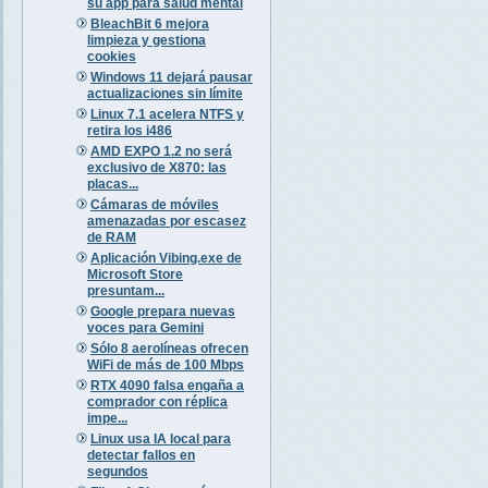
su app para salud mental
BleachBit 6 mejora
limpieza y gestiona
cookies
Windows 11 dejará pausar
actualizaciones sin límite
Linux 7.1 acelera NTFS y
retira los i486
AMD EXPO 1.2 no será
exclusivo de X870: las
placas...
Cámaras de móviles
amenazadas por escasez
de RAM
Aplicación Vibing.exe de
Microsoft Store
presuntam...
Google prepara nuevas
voces para Gemini
Sólo 8 aerolíneas ofrecen
WiFi de más de 100 Mbps
RTX 4090 falsa engaña a
comprador con réplica
impe...
Linux usa IA local para
detectar fallos en
segundos