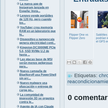
La nueva app de
Instagram lanzada en
España: Insta...
Lenovo vende portátiles
de 120 Hz, pero cuando
los...
YouTuber crea memoria
RAM en un laboratorio que
hi...
Flipper One vs
Satélites
Flipper Zero
podrían in
Dispositivo a nanoescala
el GPS e
genera electricidad conti...
Kingston DC3000ME PCIe
5.0, SSD NVMe U.2 de
hasta ...
Las placas base de MSI
serán menos peligrosas
para...
Nueva campaña de
Etiquetas:
chr
BlueNoroff usa PowerShell
sin arc...
reacondicionami
Nuevo malware usa
ofuscación y entrega de
carga po...
La comunidad de
0 comentar
impresión 3D se organiza
contra le...
Agente de IA con Claude