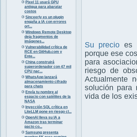
Pixel 11 usará GPU
antigua para abaratar
costos
Sinceerly es un plugin
engaña a IA con errores
ort...
Windows Remote Desktop
deja fragmentos de
imágenes...
Su precio
es
Vulnerabilidad crítica de
porque ese cost
RCE en GitHub.com y
Ente...
para asociaci
China construirá
superordenador con 47 mil
riesgo de obso
CPU nac...
WhatsApp lanzará
Actualmente n
almacenamiento cifrado
solución para 
para chats
Envía tu nombre al
vida de los ex
espacio con satélites de la
NASA
Inyección SQL crítica en
LiteLLM pone en riesgo cl...
OpenAI lleva su IA a
Amazon tras terminar
pacto co...
Samsung presenta
monitor 6K para gaming