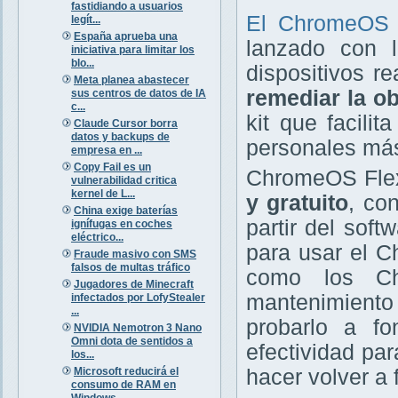
fastidiando a usuarios
El ChromeOS
legít...
España aprueba una
lanzado con l
iniciativa para limitar los
blo...
dispositivos r
Meta planea abastecer
remediar la ob
sus centros de datos de IA
c...
kit que facili
Claude Cursor borra
datos y backups de
personales más
empresa en ...
Copy Fail es un
ChromeOS Flex
vulnerabilidad critica
kernel de L...
y gratuito
, co
China exige baterías
partir del sof
ignífugas en coches
eléctrico...
para usar el C
Fraude masivo con SMS
falsos de multas tráfico
como los Ch
Jugadores de Minecraft
mantenimiento 
infectados por LofyStealer
...
probarlo a f
NVIDIA Nemotron 3 Nano
Omni dota de sentidos a
efectividad par
los...
Microsoft reducirá el
hacer volver a
consumo de RAM en
Windows