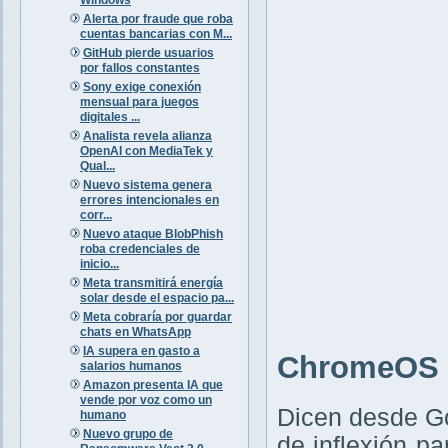
Alerta por fraude que roba
cuentas bancarias con M...
GitHub pierde usuarios
por fallos constantes
Sony exige conexión
mensual para juegos
digitales ...
Analista revela alianza
OpenAI con MediaTek y
Qual...
Nuevo sistema genera
errores intencionales en
corr...
Nuevo ataque BlobPhish
roba credenciales de
inicio...
Meta transmitirá energía
solar desde el espacio pa...
Meta cobraría por guardar
chats en WhatsApp
IA supera en gasto a
ChromeOS F
salarios humanos
Amazon presenta IA que
vende por voz como un
Dicen desde G
humano
Nuevo grupo de
de inflexión p