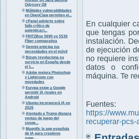
Odyssey G8
Múltiples vulnerabilidades
en OpenClaw permiten el...
cPanel advierte sobre
En cualquier c
fallo crítico de
autenticaci...
que tengas por
FRITZBox 5690 vs 5530
instalación. D
Fiber comparativa
Gemini anticipa tus
de ejecución d
necesidades en el móvil
no requiere ins
Bizum revoluciona su
servicio en España desde
datos o confi
el 1...
Adobe mejora Photoshop
máquina. Te r
y Lightroom con
novedades
Europa exige a Google
permitir IA rivales en
Android
Fuentes:
Ubuntu incorporará IA en
2026
https://www.m
Atentado a Trump dispara
ventas de juego del
recuperar-pcs-
sospe...
Magnific la app española
de IA para creativos
Entradas 
supe...