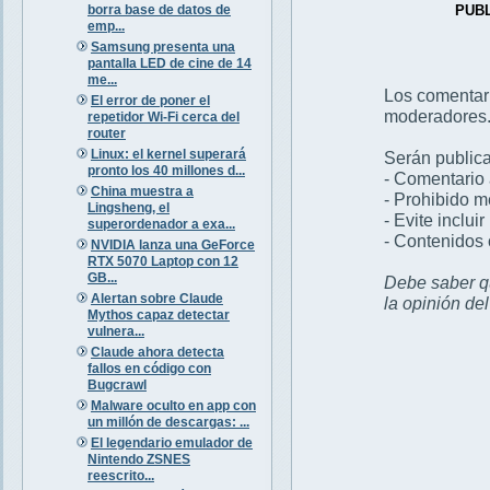
borra base de datos de
PUB
emp...
Samsung presenta una
pantalla LED de cine de 14
me...
Los comentar
El error de poner el
moderadores
repetidor Wi-Fi cerca del
router
Linux: el kernel superará
Serán publica
pronto los 40 millones d...
- Comentario 
China muestra a
- Prohibido 
Lingsheng, el
- Evite inclui
superordenador a exa...
- Contenidos 
NVIDIA lanza una GeForce
RTX 5070 Laptop con 12
GB...
Debe saber qu
Alertan sobre Claude
la opinión de
Mythos capaz detectar
vulnera...
Claude ahora detecta
fallos en código con
Bugcrawl
Malware oculto en app con
un millón de descargas: ...
El legendario emulador de
Nintendo ZSNES
reescrito...