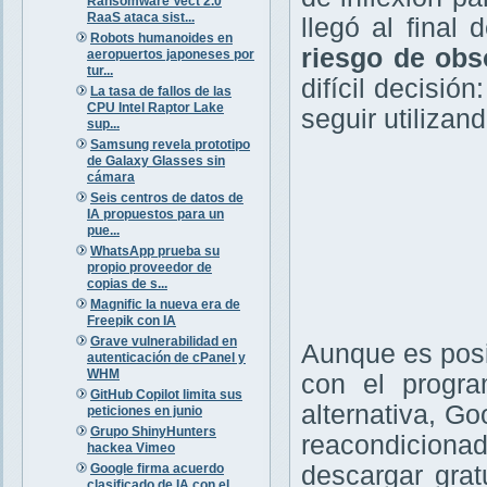
Ransomware Vect 2.0
RaaS ataca sist...
llegó al final
Robots humanoides en
riesgo de obs
aeropuertos japoneses por
tur...
difícil decisió
La tasa de fallos de las
CPU Intel Raptor Lake
seguir utilizan
sup...
Samsung revela prototipo
de Galaxy Glasses sin
cámara
Seis centros de datos de
IA propuestos para un
pue...
WhatsApp prueba su
propio proveedor de
copias de s...
Magnific la nueva era de
Freepik con IA
Grave vulnerabilidad en
Aunque es posi
autenticación de cPanel y
WHM
con el prog
GitHub Copilot limita sus
alternativa, Go
peticiones en junio
Grupo ShinyHunters
reacondicionad
hackea Vimeo
Google firma acuerdo
descargar gra
clasificado de IA con el