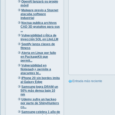
OpenAI lanzará su propio
móvil
Malware previo a Stuxnet
atacaba software
industrial
Noctua publica archivos
CAD 3D gratuitos para sus
...
Vulnerabilidad crítica de
inyección SQL en LiteLLM
Spotify lanza clases de
fitness
Alerta en Linux por fallo
en PackageKit que
permit...
Vulnerabilidad en
Notepad++ permite a
atacantes bl...
iPhone 20 sin bordes imita
Entrada más reciente
al Galaxy Edge
Samsung logra DRAM un
50% más densa bajo 10
nm
Udemy sufre un hackeo
por parte de ShinyHunters
co...
Samsung celebra 1 año de