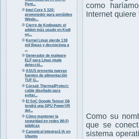
como haríamos
Pent...
Intel Core 5 320:
Internet quiere
prometedor para portátiles
Windo...
Cierre de Kodispain: el
addon más usado en Kodi
en...
Kernel Linux pierde 138
mil líneas y decepciona a
...
Generador de malware
ELF para Linux elude
detecció...
ASUS presenta nuevas
fuentes de alimentación
TUF G...
Corsair ThermalProtect:
cable diseñado para
evitar...
El SoC Google Tensor G6
tendrá una GPU PowerVR
del...
Como su nombr
Cómo mantener la
seguridad en redes Wi-Fi
que se conecta
públicas
Canonical integrará IA en
sistema operat
Ubuntu