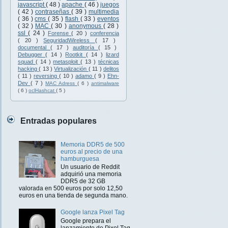
javascript
( 48 )
apache
( 46 )
juegos
( 42 )
contraseñas
( 39 )
multimedia
( 36 )
cms
( 35 )
flash
( 33 )
eventos
( 32 )
MAC
( 30 )
anonymous
( 28 )
ssl
( 24 )
Forense
( 20 )
conferencia
( 20 )
SeguridadWireless
( 17 )
documental
( 17 )
auditoría
( 15 )
Debugger
( 14 )
Rootkit
( 14 )
lizard
squad
( 14 )
metasploit
( 13 )
técnicas
hacking
( 13 )
Virtualización
( 11 )
delitos
( 11 )
reversing
( 10 )
adamo
( 9 )
Ehn-
Dev
( 7 )
MAC Adress
( 6 )
antimalware
( 6 )
oclHashcat
( 5 )
Entradas populares
Memoria DDR5 de 500
euros al precio de una
hamburguesa
Un usuario de Reddit
adquirió una memoria
DDR5 de 32 GB
valorada en 500 euros por solo 12,50
euros en una tienda de segunda mano.
Google lanza Pixel Tag
Google prepara el
lanzamiento de Pixel Tag