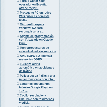
Fibra 1 Gbps: ¿qué
operador en España
ofrece mejor...
Protege tu PC en redes
WiFi públicas con este
ajus...
Microsoft prepara
Windows K2 para
reconquistar a s...
Agente de programación
con IA basado en Claude
Opu...
Top reproductores de
vídeo Android sin anuncios
AMD EXPO 1.2 optimiza
memorias DDR5
LG lanza alerta
automática en accidentes
de tráfico
Policía busca 4 días a una
mujer méxicana con foto...
Lector de documentos
falso en Google Play con
10K ...
Copilot revoluciona
OneDrive con resúmenes
y edici...