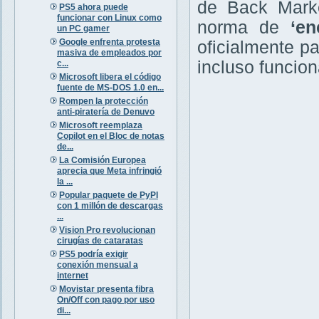
de Back Market
PS5 ahora puede
funcionar con Linux como
norma de
‘en
un PC gamer
Google enfrenta protesta
oficialmente p
masiva de empleados por
incluso funcion
c...
Microsoft libera el código
fuente de MS-DOS 1.0 en...
Rompen la protección
anti-piratería de Denuvo
Microsoft reemplaza
Copilot en el Bloc de notas
de...
La Comisión Europea
aprecia que Meta infringió
la ...
Popular paquete de PyPI
con 1 millón de descargas
...
Vision Pro revolucionan
cirugías de cataratas
PS5 podría exigir
conexión mensual a
internet
Movistar presenta fibra
On/Off con pago por uso
di...