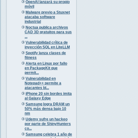
OpenAI lanzará su propio
móvil
Malware previo a Stuxnet
atacaba software
industrial
Noctua publica archivos
CAD 3D gratuitos para sus
...
Vulnerabilidad crítica de
inyección SQL en LiteLLM
Spotify lanza clases de
fitness
Alerta en Linux por fallo
en PackageKit que
permit...
Vulnerabilidad en
Notepad++ permite a
atacantes bl...
iPhone 20 sin bordes imita
al Galaxy Edge
Samsung logra DRAM un
50% más densa bajo 10
nm
Udemy sufre un hackeo
por parte de ShinyHunters
co...
Samsung celebra 1 año de