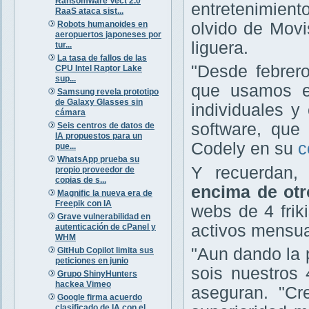
Ransomware Vect 2.0
entretenimient
RaaS ataca sist...
Robots humanoides en
olvido de Movis
aeropuertos japoneses por
liguera.
tur...
La tasa de fallos de las
"Desde febrero
CPU Intel Raptor Lake
sup...
que usamos e
Samsung revela prototipo
de Galaxy Glasses sin
individuales y
cámara
software, que 
Seis centros de datos de
IA propuestos para un
Codely en su
c
pue...
WhatsApp prueba su
Y recuerdan
propio proveedor de
copias de s...
encima de otr
Magnific la nueva era de
Freepik con IA
webs de 4 fri
Grave vulnerabilidad en
activos mensua
autenticación de cPanel y
WHM
"Aun dando la 
GitHub Copilot limita sus
peticiones en junio
sois nuestros 
Grupo ShinyHunters
hackea Vimeo
aseguran. "C
Google firma acuerdo
clasificado de IA con el