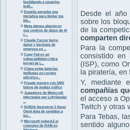
fastidiando a usuarios
legít...
Desde el año 
España aprueba una
iniciativa para limitar los
sobre los bloq
blo...
Meta planea abastecer
de la competi
sus centros de datos de IA
c...
comparten dir
Claude Cursor borra
datos y backups de
Para la compet
empresa en ...
consistido en 
Copy Fail es un
vulnerabilidad critica
(ISP), como Or
kernel de L...
China exige baterías
la piratería, e
ignífugas en coches
eléctrico...
Y, mediante e
Fraude masivo con SMS
falsos de multas tráfico
compañías que
Jugadores de Minecraft
el acceso a O
infectados por LofyStealer
...
Twitch y otras 
NVIDIA Nemotron 3 Nano
Omni dota de sentidos a
Para Tebas, la
los...
Microsoft reducirá el
sentido alguno
consumo de RAM en
Windows