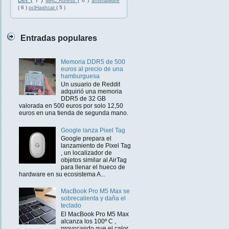
Dev
( 7 )
MAC Adress
( 6 )
antimalware
( 6 )
oclHashcat
( 5 )
Entradas populares
Memoria DDR5 de 500
euros al precio de una
hamburguesa
Un usuario de Reddit
adquirió una memoria
DDR5 de 32 GB
valorada en 500 euros por solo 12,50
euros en una tienda de segunda mano.
Google lanza Pixel Tag
Google prepara el
lanzamiento de Pixel Tag
, un localizador de
objetos similar al AirTag
para llenar el hueco de
hardware en su ecosistema A...
MacBook Pro M5 Max se
sobrecalienta y daña el
teclado
El MacBook Pro M5 Max
alcanza los 100º C ,
provocando que el calor