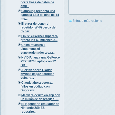
borra base de datos de
emp...
Samsung presenta una
pantalla LED de cine de 14
me...
Entrada más reciente
El error de poner el
repetidor Wi-Fi cerca del
router
Linux: el kernel superará
pronto los 40 millones d...
China muestra a
Lingsheng, el
superordenador a exa...
NVIDIA lanza una GeForce
RTX 5070 Laptop con 12
GB...
Alertan sobre Claude
Mythos capaz detectar
vulnera...
Claude ahora detecta
fallos en código con
Bugcrawl
Malware oculto en app con
un millón de descargas: ...
El legendario emulador de
Nintendo ZSNES
reescrito...