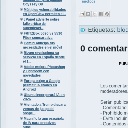
médicos
Odyssey G8
Múltiples vulnerabilidades
en OpenClaw permiten el...
cPanel advierte sobre
fallo crítico de
autenticaci...
Etiquetas:
blo
FRITZBox 5690 vs 5530
Fiber comparativa
Gemini anticipa tus
0 comentar
necesidades en el móvil
Bizum revoluciona su
servicio en España desde
el 1...
PUB
Adobe mejora Photoshop
y Lightroom con
novedades
Europa exige a Google
permitir IA rivales en
Los comentar
Android
moderadores
Ubuntu incorporará IA en
2026
Serán publica
Atentado a Trump dispara
- Comentario 
ventas de juego del
- Prohibido 
sospe...
- Evite inclui
Magnific la app española
de IA para creativos
- Contenidos 
supe...