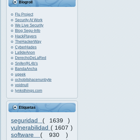
Blogroll
Flu Project
Security At Work
We Live Security
Blog Segu-Info
HackPlayers
TheHackerWay
CyberHades
La9deAnon
DerechoDeLaRed
Snifer@L4b's
BandaAncha
ugeek
ochobitshacenunbyte
voidnull
lynksthings.com
Etiquetas
seguridad
( 1639 )
vulnerabilidad
( 1607 )
software
( 930 )