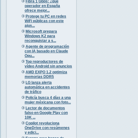
Fibra 1 Gbps: ¿qué
operador en España
ofrece mejor...
Protege tu PC en redes
WiFi públicas con este
ajus...
Microsoft prepara
Windows K2 para
reconquistar a s...
Agente de programación
con IA basado en Claude
Opu...
Top reproductores de
vídeo Android sin anuncios
AMD EXPO 1.2 optimiza
memorias DDR5
LG lanza alerta
automática en accidentes
de tráfico
Policía busca 4 días a una
mujer méxicana con foto...
Lector de documentos
falso en Google Play con
10K ...
Copilot revoluciona
OneDrive con resúmenes
y edici...