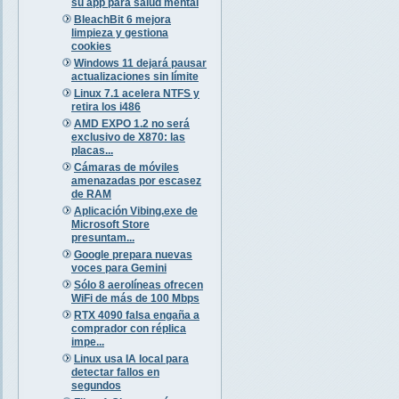
su app para salud mental
BleachBit 6 mejora
limpieza y gestiona
cookies
Windows 11 dejará pausar
actualizaciones sin límite
Linux 7.1 acelera NTFS y
retira los i486
AMD EXPO 1.2 no será
exclusivo de X870: las
placas...
Cámaras de móviles
amenazadas por escasez
de RAM
Aplicación Vibing.exe de
Microsoft Store
presuntam...
Google prepara nuevas
voces para Gemini
Sólo 8 aerolíneas ofrecen
WiFi de más de 100 Mbps
RTX 4090 falsa engaña a
comprador con réplica
impe...
Linux usa IA local para
detectar fallos en
segundos