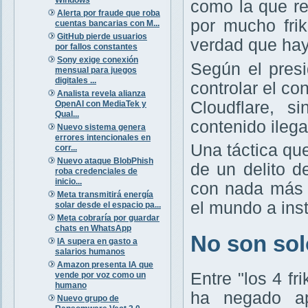
como la que r
Alerta por fraude que roba
por mucho frik
cuentas bancarias con M...
GitHub pierde usuarios
verdad que hay
por fallos constantes
Sony exige conexión
Según el presi
mensual para juegos
digitales ...
controlar el c
Analista revela alianza
Cloudflare, s
OpenAI con MediaTek y
Qual...
contenido ileg
Nuevo sistema genera
errores intencionales en
Una táctica qu
corr...
Nuevo ataque BlobPhish
de un delito d
roba credenciales de
inicio...
con nada más 
Meta transmitirá energía
el mundo a ins
solar desde el espacio pa...
Meta cobraría por guardar
chats en WhatsApp
No son solo
IA supera en gasto a
salarios humanos
Amazon presenta IA que
Entre "los 4 f
vende por voz como un
humano
ha negado ap
Nuevo grupo de