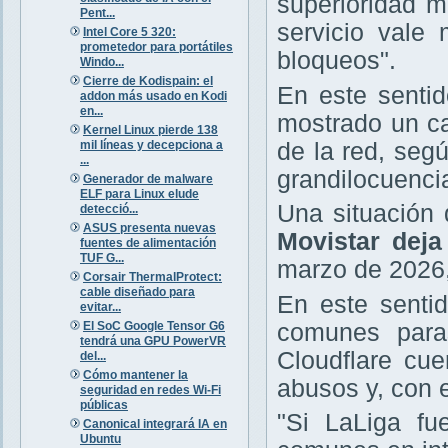
superioridad m
Pent...
servicio vale
Intel Core 5 320:
prometedor para portátiles
bloqueos".
Windo...
Cierre de Kodispain: el
En este sentid
addon más usado en Kodi
en...
mostrado un ca
Kernel Linux pierde 138
mil líneas y decepciona a
de la red, seg
...
grandilocuencia
Generador de malware
ELF para Linux elude
Una situación
detecció...
ASUS presenta nuevas
Movistar deja
fuentes de alimentación
TUF G...
marzo de 2026,
Corsair ThermalProtect:
cable diseñado para
En este senti
evitar...
El SoC Google Tensor G6
comunes paras
tendrá una GPU PowerVR
Cloudflare cu
del...
Cómo mantener la
abusos y, con e
seguridad en redes Wi-Fi
públicas
"Si LaLiga fu
Canonical integrará IA en
Ubuntu