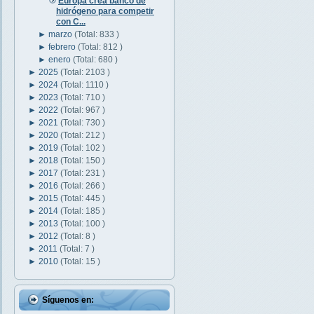
Europa crea banco de
hidrógeno para competir
con C...
►
marzo
(Total: 833 )
►
febrero
(Total: 812 )
►
enero
(Total: 680 )
►
2025
(Total: 2103 )
►
2024
(Total: 1110 )
►
2023
(Total: 710 )
►
2022
(Total: 967 )
►
2021
(Total: 730 )
►
2020
(Total: 212 )
►
2019
(Total: 102 )
►
2018
(Total: 150 )
►
2017
(Total: 231 )
►
2016
(Total: 266 )
►
2015
(Total: 445 )
►
2014
(Total: 185 )
►
2013
(Total: 100 )
►
2012
(Total: 8 )
►
2011
(Total: 7 )
►
2010
(Total: 15 )
Síguenos en: