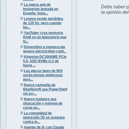
La nueva app de
Debe saber qu
Instagram lanzada en
la opinión de
España: Insta...
Lenovo vende portátiles
de 120 Hz, pero cuando
los...
YouTuber crea memoria
RAM en un laboratorio que
hi...
Dispositivo a nanoescala
genera electricidad conti...
Kingston DC3000ME PCIe
5.0, SSD NVMe U.2 de
hasta ...
Las placas base de MSI
serán menos peligrosas
para...
Nueva campaña de
BlueNoroff usa PowerShell
sin arc...
Nuevo malware usa
ofuscación y entrega de
carga po...
La comunidad de
impresión 3D se organiza
contra le...
Agente de IA con Claude