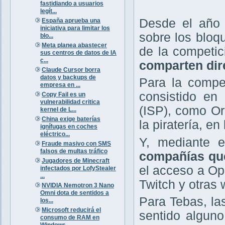
fastidiando a usuarios
legít...
Desde el año 
España aprueba una
iniciativa para limitar los
sobre los bloq
blo...
Meta planea abastecer
de la competi
sus centros de datos de IA
c...
comparten dir
Claude Cursor borra
datos y backups de
Para la compet
empresa en ...
consistido en 
Copy Fail es un
vulnerabilidad critica
(ISP), como Or
kernel de L...
China exige baterías
la piratería, e
ignífugas en coches
eléctrico...
Y, mediante e
Fraude masivo con SMS
falsos de multas tráfico
compañías que
Jugadores de Minecraft
el acceso a O
infectados por LofyStealer
...
Twitch y otras 
NVIDIA Nemotron 3 Nano
Omni dota de sentidos a
Para Tebas, la
los...
Microsoft reducirá el
sentido alguno
consumo de RAM en
Windows