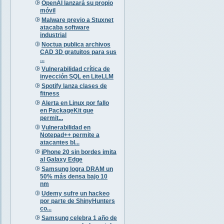
OpenAI lanzará su propio
móvil
Malware previo a Stuxnet
atacaba software
industrial
Noctua publica archivos
CAD 3D gratuitos para sus
...
Vulnerabilidad crítica de
inyección SQL en LiteLLM
Spotify lanza clases de
fitness
Alerta en Linux por fallo
en PackageKit que
permit...
Vulnerabilidad en
Notepad++ permite a
atacantes bl...
iPhone 20 sin bordes imita
al Galaxy Edge
Samsung logra DRAM un
50% más densa bajo 10
nm
Udemy sufre un hackeo
por parte de ShinyHunters
co...
Samsung celebra 1 año de