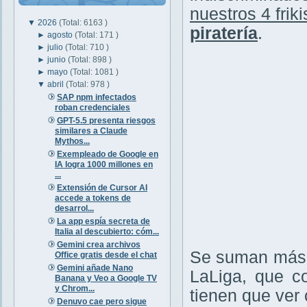
nuestros 4 friki
▼
2026
(Total: 6163 )
piratería
.
►
agosto
(Total: 171 )
►
julio
(Total: 710 )
►
junio
(Total: 898 )
►
mayo
(Total: 1081 )
▼
abril
(Total: 978 )
SAP npm infectados
roban credenciales
GPT-5.5 presenta riesgos
similares a Claude
Mythos...
Exempleado de Google en
IA logra 1000 millones en
...
Extensión de Cursor AI
accede a tokens de
desarrol...
La app espía secreta de
Italia al descubierto: cóm...
Gemini crea archivos
Se suman más v
Office gratis desde el chat
Gemini añade Nano
LaLiga, que c
Banana y Veo a Google TV
y Chrom...
tienen que ver c
Denuvo cae pero sigue