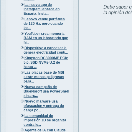
La nueva app de
Debe saber qu
Instagram lanzada en
la opinión de
España: Insta...
Lenovo vende portátiles
de 120 Hz, pero cuando
los...
YouTuber crea memoria
RAM en un laboratorio que
hi...
Dispositivo a nanoescala
genera electricidad conti...
Kingston DC3000ME PCIe
5.0, SSD NVMe U.2 de
hasta ...
Las placas base de MSI
serán menos peligrosas
para...
Nueva campaña de
BlueNoroff usa PowerShell
sin arc...
Nuevo malware usa
ofuscación y entrega de
carga po...
La comunidad de
impresión 3D se organiza
contra le...
Agente de IA con Claude