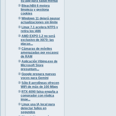
su app para salud mental
BleachBit 6 mejora
limpieza y gestiona
cookies
Windows 11 dejará pausar
actualizaciones sin límite
Linux 7.1 acelera NTFS y
retira los i486
AMD EXPO 1.2 no será
exclusivo de X870: las
placas...
Cámaras de móviles
amenazadas por escasez
de RAM
Aplicación Vibing.exe de
Microsoft Store
presuntam...
Google prepara nuevas
voces para Gemini
Sólo 8 aerolíneas ofrecen
WiFi de más de 100 Mbps
RTX 4090 falsa engaña a
comprador con réplica
impe...
Linux usa IA local para
detectar fallos en
segundos