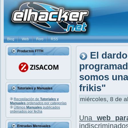
Blog
Web
Foro
RSS
Productos FTTH
El dardo
programado
somos una 
frikis"
Tutoriales y Manuales
miércoles, 8 de a
Recopilación de
Tutoriales y
Manuales
ordenados por categorías
Últimos
Manuales
publicados
ordenados por fecha
Una
web par
indiscriminados
Entradas Mensuales