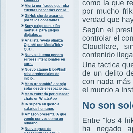
como la que r
Alerta por fraude que roba
por mucho frik
cuentas bancarias con M...
GitHub pierde usuarios
verdad que hay
por fallos constantes
Sony exige conexión
Según el presi
mensual para juegos
digitales ...
controlar el c
Analista revela alianza
Cloudflare, s
OpenAI con MediaTek y
Qual...
contenido ileg
Nuevo sistema genera
errores intencionales en
Una táctica qu
corr...
Nuevo ataque BlobPhish
de un delito d
roba credenciales de
inicio...
con nada más 
Meta transmitirá energía
el mundo a ins
solar desde el espacio pa...
Meta cobraría por guardar
chats en WhatsApp
No son solo
IA supera en gasto a
salarios humanos
Amazon presenta IA que
Entre "los 4 f
vende por voz como un
humano
ha negado ap
Nuevo grupo de