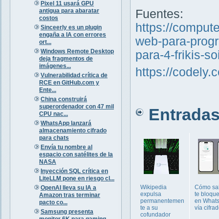
Pixel 11 usará GPU
antigua para abaratar
Fuentes:
costos
https://comput
Sinceerly es un plugin
engaña a IA con errores
web-para-progr
ort...
Windows Remote Desktop
para-4-frikis-s
deja fragmentos de
imágenes...
https://codely.
Vulnerabilidad crítica de
RCE en GitHub.com y
Ente...
China construirá
superordenador con 47 mil
Entradas 
CPU nac...
WhatsApp lanzará
almacenamiento cifrado
para chats
Envía tu nombre al
espacio con satélites de la
NASA
Inyección SQL crítica en
LiteLLM pone en riesgo cl...
Wikipedia
Cómo sab
OpenAI lleva su IA a
expulsa
te bloqu
Amazon tras terminar
permanentemen
en What
pacto co...
te a su
vía cifra
Samsung presenta
cofundador
monitor 6K para gaming