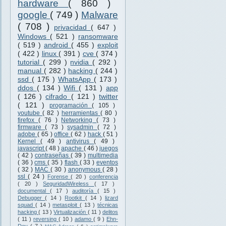
hardware
( 860 )
google
( 749 )
Malware
( 708 )
privacidad
( 647 )
Windows
( 521 )
ransomware
( 519 )
android
( 455 )
exploit
( 422 )
linux
( 391 )
cve
( 374 )
tutorial
( 299 )
nvidia
( 292 )
manual
( 282 )
hacking
( 244 )
ssd
( 175 )
WhatsApp
( 173 )
ddos
( 134 )
Wifi
( 131 )
app
( 126 )
cifrado
( 121 )
twitter
( 121 )
programación
( 105 )
youtube
( 82 )
herramientas
( 80 )
firefox
( 76 )
Networking
( 73 )
firmware
( 73 )
sysadmin
( 72 )
adobe
( 65 )
office
( 62 )
hack
( 51 )
Kernel
( 49 )
antivirus
( 49 )
javascript
( 48 )
apache
( 46 )
juegos
( 42 )
contraseñas
( 39 )
multimedia
( 36 )
cms
( 35 )
flash
( 33 )
eventos
( 32 )
MAC
( 30 )
anonymous
( 28 )
ssl
( 24 )
Forense
( 20 )
conferencia
( 20 )
SeguridadWireless
( 17 )
documental
( 17 )
auditoría
( 15 )
Debugger
( 14 )
Rootkit
( 14 )
lizard
squad
( 14 )
metasploit
( 13 )
técnicas
hacking
( 13 )
Virtualización
( 11 )
delitos
( 11 )
reversing
( 10 )
adamo
( 9 )
Ehn-