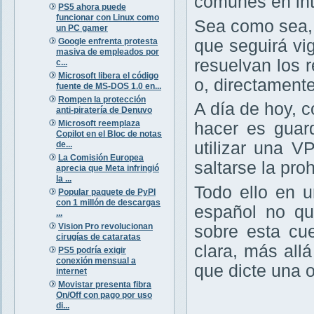
comunes en int
PS5 ahora puede
funcionar con Linux como
Sea como sea,
un PC gamer
Google enfrenta protesta
que seguirá vig
masiva de empleados por
resuelvan los r
c...
Microsoft libera el código
o, directament
fuente de MS-DOS 1.0 en...
Rompen la protección
A día de hoy, 
anti-piratería de Denuvo
Microsoft reemplaza
hacer es guar
Copilot en el Bloc de notas
utilizar una V
de...
La Comisión Europea
saltarse la pro
aprecia que Meta infringió
la ...
Todo ello en 
Popular paquete de PyPI
con 1 millón de descargas
español no qu
...
Vision Pro revolucionan
sobre esta cu
cirugías de cataratas
clara, más all
PS5 podría exigir
conexión mensual a
que dicte una 
internet
Movistar presenta fibra
On/Off con pago por uso
di...