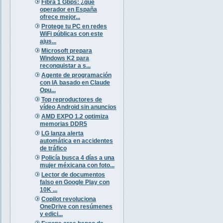
Fibra 1 Gbps: ¿qué
operador en España
ofrece mejor...
Protege tu PC en redes
WiFi públicas con este
ajus...
Microsoft prepara
Windows K2 para
reconquistar a s...
Agente de programación
con IA basado en Claude
Opu...
Top reproductores de
vídeo Android sin anuncios
AMD EXPO 1.2 optimiza
memorias DDR5
LG lanza alerta
automática en accidentes
de tráfico
Policía busca 4 días a una
mujer méxicana con foto...
Lector de documentos
falso en Google Play con
10K ...
Copilot revoluciona
OneDrive con resúmenes
y edici...