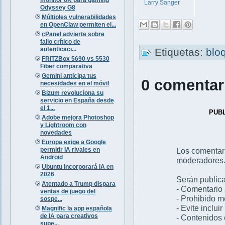
Larry Sanger
Odyssey G8
Múltiples vulnerabilidades
en OpenClaw permiten el...
cPanel advierte sobre
fallo crítico de
autenticaci...
Etiquetas:
blo
FRITZBox 5690 vs 5530
Fiber comparativa
Gemini anticipa tus
0 comentar
necesidades en el móvil
Bizum revoluciona su
servicio en España desde
el 1...
PUB
Adobe mejora Photoshop
y Lightroom con
novedades
Europa exige a Google
permitir IA rivales en
Los comentar
Android
moderadores
Ubuntu incorporará IA en
2026
Serán publica
Atentado a Trump dispara
- Comentario 
ventas de juego del
- Prohibido 
sospe...
- Evite inclui
Magnific la app española
de IA para creativos
- Contenidos 
supe...