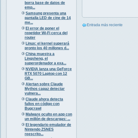
borra base de datos de
emp...
Samsung presenta una
pantalla LED de cine de 14
me...
Entrada más reciente
El error de poner el
repetidor Wi-Fi cerca del
router
Linux: el kernel superará
pronto los 40 millones d...
China muestra a
Lingsheng, el
superordenador a exa...
NVIDIA lanza una GeForce
RTX 5070 Laptop con 12
GB...
Alertan sobre Claude
Mythos capaz detectar
vulnera...
Claude ahora detecta
fallos en código con
Bugcrawl
Malware oculto en app con
un millón de descargas: ...
El legendario emulador de
Nintendo ZSNES
reescrito...