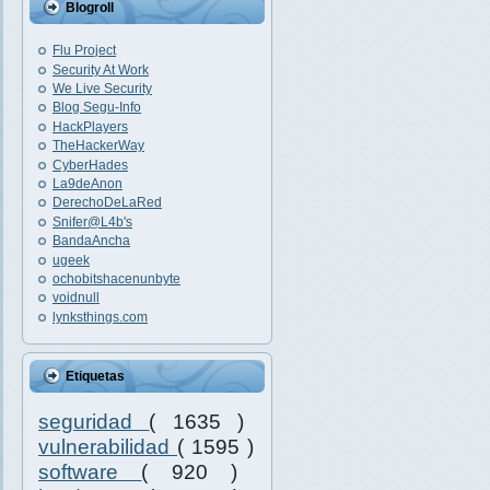
Blogroll
Flu Project
Security At Work
We Live Security
Blog Segu-Info
HackPlayers
TheHackerWay
CyberHades
La9deAnon
DerechoDeLaRed
Snifer@L4b's
BandaAncha
ugeek
ochobitshacenunbyte
voidnull
lynksthings.com
Etiquetas
seguridad
( 1635 )
vulnerabilidad
( 1595 )
software
( 920 )