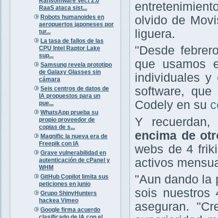
Ransomware Vect 2.0
entretenimient
RaaS ataca sist...
Robots humanoides en
olvido de Movis
aeropuertos japoneses por
liguera.
tur...
La tasa de fallos de las
"Desde febrero
CPU Intel Raptor Lake
sup...
que usamos e
Samsung revela prototipo
de Galaxy Glasses sin
individuales y
cámara
software, que 
Seis centros de datos de
IA propuestos para un
Codely en su
c
pue...
WhatsApp prueba su
Y recuerdan
propio proveedor de
copias de s...
encima de otr
Magnific la nueva era de
Freepik con IA
webs de 4 fri
Grave vulnerabilidad en
activos mensua
autenticación de cPanel y
WHM
"Aun dando la 
GitHub Copilot limita sus
peticiones en junio
sois nuestros 
Grupo ShinyHunters
hackea Vimeo
aseguran. "C
Google firma acuerdo
clasificado de IA con el