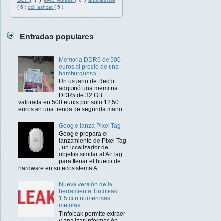
Dev
( 7 )
MAC Adress
( 6 )
antimalware
( 6 )
oclHashcat
( 5 )
Entradas populares
Memoria DDR5 de 500
euros al precio de una
hamburguesa
Un usuario de Reddit
adquirió una memoria
DDR5 de 32 GB
valorada en 500 euros por solo 12,50
euros en una tienda de segunda mano.
Google lanza Pixel Tag
Google prepara el
lanzamiento de Pixel Tag
, un localizador de
objetos similar al AirTag
para llenar el hueco de
hardware en su ecosistema A...
Nueva versión de la
herramienta Tinfoleak
1.5 con numerosas
mejoras
Tinfoleak permite extraer
y analizar información