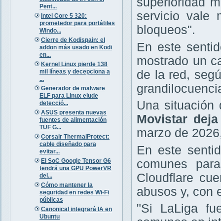
superioridad m
Pent...
servicio vale
Intel Core 5 320:
prometedor para portátiles
bloqueos".
Windo...
Cierre de Kodispain: el
En este sentid
addon más usado en Kodi
en...
mostrado un ca
Kernel Linux pierde 138
mil líneas y decepciona a
de la red, seg
...
grandilocuencia
Generador de malware
ELF para Linux elude
Una situación
detecció...
ASUS presenta nuevas
Movistar deja
fuentes de alimentación
TUF G...
marzo de 2026,
Corsair ThermalProtect:
cable diseñado para
En este senti
evitar...
El SoC Google Tensor G6
comunes paras
tendrá una GPU PowerVR
Cloudflare cu
del...
Cómo mantener la
abusos y, con e
seguridad en redes Wi-Fi
públicas
"Si LaLiga fu
Canonical integrará IA en
Ubuntu