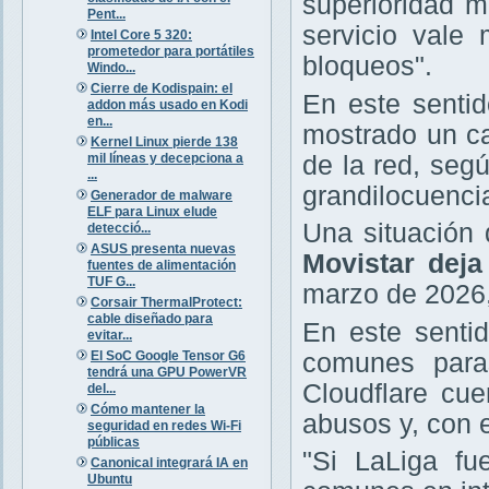
superioridad m
Pent...
servicio vale
Intel Core 5 320:
prometedor para portátiles
bloqueos".
Windo...
Cierre de Kodispain: el
En este sentid
addon más usado en Kodi
en...
mostrado un ca
Kernel Linux pierde 138
mil líneas y decepciona a
de la red, seg
...
grandilocuencia
Generador de malware
ELF para Linux elude
Una situación
detecció...
ASUS presenta nuevas
Movistar deja
fuentes de alimentación
TUF G...
marzo de 2026,
Corsair ThermalProtect:
cable diseñado para
En este senti
evitar...
El SoC Google Tensor G6
comunes paras
tendrá una GPU PowerVR
Cloudflare cu
del...
Cómo mantener la
abusos y, con e
seguridad en redes Wi-Fi
públicas
"Si LaLiga fu
Canonical integrará IA en
Ubuntu