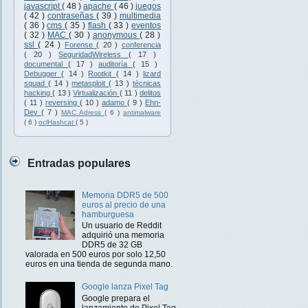
javascript
( 48 )
apache
( 46 )
juegos
( 42 )
contraseñas
( 39 )
multimedia
( 36 )
cms
( 35 )
flash
( 33 )
eventos
( 32 )
MAC
( 30 )
anonymous
( 28 )
ssl
( 24 )
Forense
( 20 )
conferencia
( 20 )
SeguridadWireless
( 17 )
documental
( 17 )
auditoría
( 15 )
Debugger
( 14 )
Rootkit
( 14 )
lizard
squad
( 14 )
metasploit
( 13 )
técnicas
hacking
( 13 )
Virtualización
( 11 )
delitos
( 11 )
reversing
( 10 )
adamo
( 9 )
Ehn-
Dev
( 7 )
MAC Adress
( 6 )
antimalware
( 6 )
oclHashcat
( 5 )
Entradas populares
Memoria DDR5 de 500
euros al precio de una
hamburguesa
Un usuario de Reddit
adquirió una memoria
DDR5 de 32 GB
valorada en 500 euros por solo 12,50
euros en una tienda de segunda mano.
Google lanza Pixel Tag
Google prepara el
lanzamiento de Pixel Tag