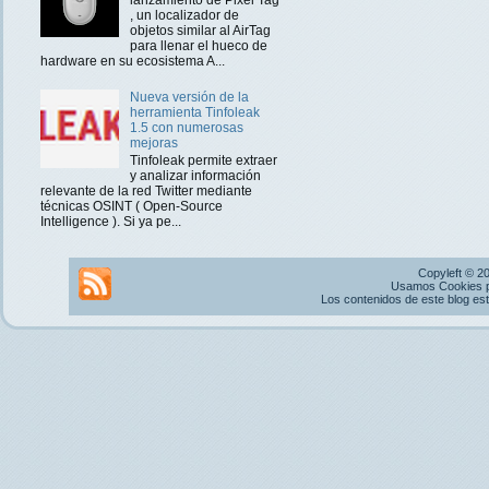
, un localizador de
objetos similar al AirTag
para llenar el hueco de
hardware en su ecosistema A...
Nueva versión de la
herramienta Tinfoleak
1.5 con numerosas
mejoras
Tinfoleak permite extraer
y analizar información
relevante de la red Twitter mediante
técnicas OSINT ( Open-Source
Intelligence ). Si ya pe...
Copyleft © 2
Usamos Cookies pr
Los contenidos de este blog es