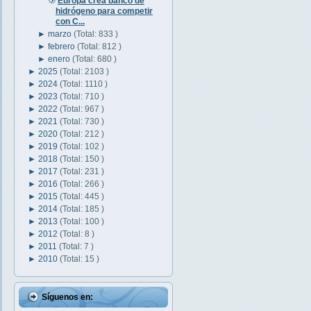
Europa crea banco de
hidrógeno para competir
con C...
►
marzo
(Total: 833 )
►
febrero
(Total: 812 )
►
enero
(Total: 680 )
►
2025
(Total: 2103 )
►
2024
(Total: 1110 )
►
2023
(Total: 710 )
►
2022
(Total: 967 )
►
2021
(Total: 730 )
►
2020
(Total: 212 )
►
2019
(Total: 102 )
►
2018
(Total: 150 )
►
2017
(Total: 231 )
►
2016
(Total: 266 )
►
2015
(Total: 445 )
►
2014
(Total: 185 )
►
2013
(Total: 100 )
►
2012
(Total: 8 )
►
2011
(Total: 7 )
►
2010
(Total: 15 )
Síguenos en: