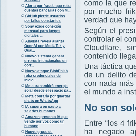
como la que r
Alerta por fraude que roba
por mucho frik
cuentas bancarias con M...
GitHub pierde usuarios
verdad que hay
por fallos constantes
Sony exige conexión
Según el presi
mensual para juegos
digitales ...
controlar el c
Analista revela alianza
Cloudflare, s
OpenAI con MediaTek y
Qual...
contenido ileg
Nuevo sistema genera
errores intencionales en
Una táctica qu
corr...
Nuevo ataque BlobPhish
de un delito d
roba credenciales de
inicio...
con nada más 
Meta transmitirá energía
el mundo a ins
solar desde el espacio pa...
Meta cobraría por guardar
chats en WhatsApp
No son solo
IA supera en gasto a
salarios humanos
Amazon presenta IA que
Entre "los 4 f
vende por voz como un
humano
ha negado ap
Nuevo grupo de