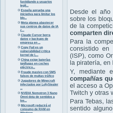
fastidiando a usuarios
legít...
Desde el año 
España aprueba una
iniciativa para limitar los
sobre los bloq
blo...
Meta planea abastecer
de la competi
sus centros de datos de IA
c...
comparten dir
Claude Cursor borra
datos y backups de
Para la compet
empresa en ...
consistido en 
Copy Fail es un
vulnerabilidad critica
(ISP), como Or
kernel de L...
China exige baterías
la piratería, e
ignífugas en coches
eléctrico...
Y, mediante e
Fraude masivo con SMS
falsos de multas tráfico
compañías que
Jugadores de Minecraft
el acceso a O
infectados por LofyStealer
...
Twitch y otras 
NVIDIA Nemotron 3 Nano
Omni dota de sentidos a
Para Tebas, la
los...
Microsoft reducirá el
sentido alguno
consumo de RAM en
Windows