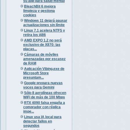
su app para salud mental
BleachBit 6 mejora
limpieza y gestiona
cookies
Windows 11 dejará pausar
actualizaciones sin límite
Linux 7.1 acelera NTFS y
retira los i486
AMD EXPO 1.2 no será
exclusivo de X870: las
placas...
Cámaras de móviles
amenazadas por escasez
de RAM
Aplicación Vibing.exe de
Microsoft Store
presuntam...
Google prepara nuevas
voces para Gemini
Sólo 8 aerolíneas ofrecen
WiFi de más de 100 Mbps
RTX 4090 falsa engaña a
comprador con réplica
impe...
Linux usa IA local para
detectar fallos en
segundos