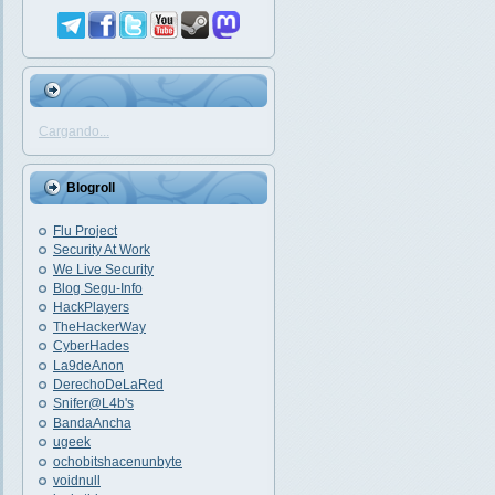
Cargando...
Blogroll
Flu Project
Security At Work
We Live Security
Blog Segu-Info
HackPlayers
TheHackerWay
CyberHades
La9deAnon
DerechoDeLaRed
Snifer@L4b's
BandaAncha
ugeek
ochobitshacenunbyte
voidnull