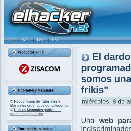
Blog
Web
Foro
RSS
Productos FTTH
El dardo
programado
somos una 
frikis"
Tutoriales y Manuales
miércoles, 8 de a
Recopilación de
Tutoriales y
Manuales
ordenados por categorías
Últimos
Manuales
publicados
ordenados por fecha
Una
web par
indiscriminados
Entradas Mensuales