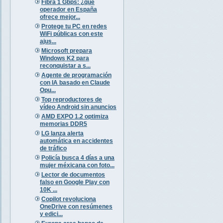
Fibra 1 Gbps: ¿qué
operador en España
ofrece mejor...
Protege tu PC en redes
WiFi públicas con este
ajus...
Microsoft prepara
Windows K2 para
reconquistar a s...
Agente de programación
con IA basado en Claude
Opu...
Top reproductores de
vídeo Android sin anuncios
AMD EXPO 1.2 optimiza
memorias DDR5
LG lanza alerta
automática en accidentes
de tráfico
Policía busca 4 días a una
mujer méxicana con foto...
Lector de documentos
falso en Google Play con
10K ...
Copilot revoluciona
OneDrive con resúmenes
y edici...