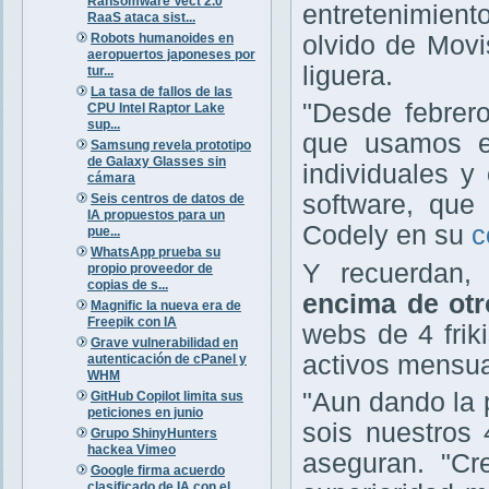
Ransomware Vect 2.0
entretenimient
RaaS ataca sist...
Robots humanoides en
olvido de Movis
aeropuertos japoneses por
liguera.
tur...
La tasa de fallos de las
"Desde febrero
CPU Intel Raptor Lake
sup...
que usamos e
Samsung revela prototipo
de Galaxy Glasses sin
individuales y
cámara
software, que 
Seis centros de datos de
IA propuestos para un
Codely en su
c
pue...
WhatsApp prueba su
Y recuerdan
propio proveedor de
copias de s...
encima de otr
Magnific la nueva era de
Freepik con IA
webs de 4 fri
Grave vulnerabilidad en
activos mensua
autenticación de cPanel y
WHM
"Aun dando la 
GitHub Copilot limita sus
peticiones en junio
sois nuestros 
Grupo ShinyHunters
hackea Vimeo
aseguran. "C
Google firma acuerdo
clasificado de IA con el