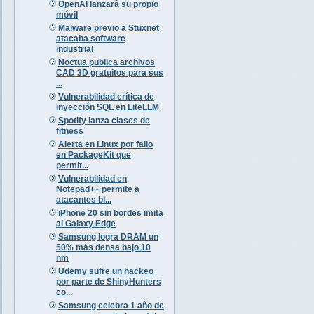
OpenAI lanzará su propio
móvil
Malware previo a Stuxnet
atacaba software
industrial
Noctua publica archivos
CAD 3D gratuitos para sus
...
Vulnerabilidad crítica de
inyección SQL en LiteLLM
Spotify lanza clases de
fitness
Alerta en Linux por fallo
en PackageKit que
permit...
Vulnerabilidad en
Notepad++ permite a
atacantes bl...
iPhone 20 sin bordes imita
al Galaxy Edge
Samsung logra DRAM un
50% más densa bajo 10
nm
Udemy sufre un hackeo
por parte de ShinyHunters
co...
Samsung celebra 1 año de