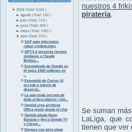
nuestros 4 friki
▼
2026
(Total: 6184 )
piratería
.
►
agosto
(Total: 192 )
►
julio
(Total: 710 )
►
junio
(Total: 898 )
►
mayo
(Total: 1081 )
▼
abril
(Total: 978 )
SAP npm infectados
roban credenciales
GPT-5.5 presenta riesgos
similares a Claude
Mythos...
Exempleado de Google en
IA logra 1000 millones en
...
Extensión de Cursor AI
accede a tokens de
desarrol...
La app espía secreta de
Italia al descubierto: cóm...
Gemini crea archivos
Se suman más v
Office gratis desde el chat
Gemini añade Nano
LaLiga, que c
Banana y Veo a Google TV
y Chrom...
tienen que ver c
Denuvo cae pero sigue