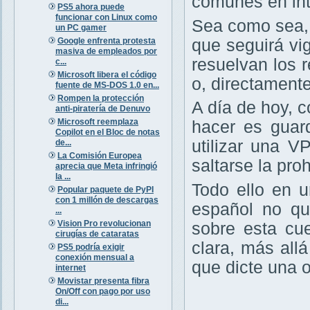
comunes en int
PS5 ahora puede
funcionar con Linux como
Sea como sea,
un PC gamer
Google enfrenta protesta
que seguirá vig
masiva de empleados por
resuelvan los r
c...
Microsoft libera el código
o, directament
fuente de MS-DOS 1.0 en...
Rompen la protección
A día de hoy, 
anti-piratería de Denuvo
Microsoft reemplaza
hacer es guar
Copilot en el Bloc de notas
utilizar una V
de...
La Comisión Europea
saltarse la pro
aprecia que Meta infringió
la ...
Todo ello en 
Popular paquete de PyPI
con 1 millón de descargas
español no qu
...
Vision Pro revolucionan
sobre esta cu
cirugías de cataratas
clara, más all
PS5 podría exigir
conexión mensual a
que dicte una 
internet
Movistar presenta fibra
On/Off con pago por uso
di...