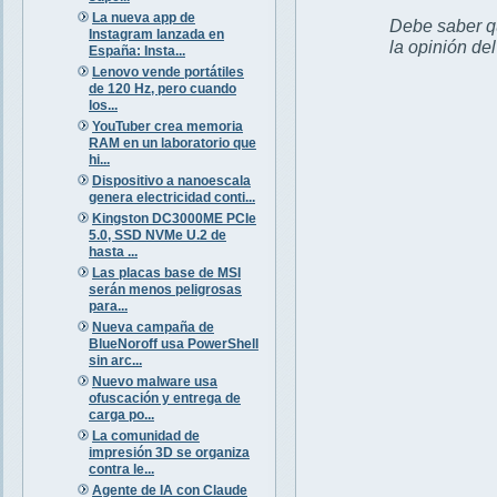
La nueva app de
Debe saber qu
Instagram lanzada en
la opinión de
España: Insta...
Lenovo vende portátiles
de 120 Hz, pero cuando
los...
YouTuber crea memoria
RAM en un laboratorio que
hi...
Dispositivo a nanoescala
genera electricidad conti...
Kingston DC3000ME PCIe
5.0, SSD NVMe U.2 de
hasta ...
Las placas base de MSI
serán menos peligrosas
para...
Nueva campaña de
BlueNoroff usa PowerShell
sin arc...
Nuevo malware usa
ofuscación y entrega de
carga po...
La comunidad de
impresión 3D se organiza
contra le...
Agente de IA con Claude