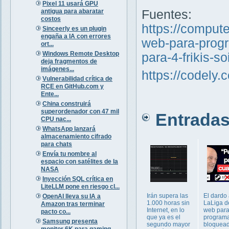
Pixel 11 usará GPU
antigua para abaratar
Fuentes:
costos
https://comput
Sinceerly es un plugin
engaña a IA con errores
web-para-progr
ort...
Windows Remote Desktop
para-4-frikis-s
deja fragmentos de
imágenes...
https://codely.
Vulnerabilidad crítica de
RCE en GitHub.com y
Ente...
China construirá
superordenador con 47 mil
Entradas 
CPU nac...
WhatsApp lanzará
almacenamiento cifrado
para chats
Envía tu nombre al
espacio con satélites de la
NASA
Inyección SQL crítica en
LiteLLM pone en riesgo cl...
Irán supera las
El dardo
OpenAI lleva su IA a
1.000 horas sin
LaLiga d
Amazon tras terminar
Internet, en lo
web par
pacto co...
que ya es el
program
Samsung presenta
segundo mayor
bloquead
monitor 6K para gaming