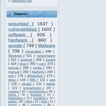
lynksthings.com
Etiquetas
seguridad
( 1637 )
vulnerabilidad
( 1602 )
software
( 926 )
hardware
( 860 )
google
( 749 )
Malware
( 708 )
privacidad
( 648 )
Windows
( 521 )
ransomware
( 521 )
android
( 456 )
exploit
( 424 )
linux
( 392 )
cve
( 374 )
tutorial
( 299 )
nvidia
( 292 )
manual
( 282 )
hacking
( 244 )
ssd
( 176 )
WhatsApp
( 173 )
ddos
( 134 )
Wifi
( 131 )
app
( 126 )
cifrado
( 121 )
twitter
( 121 )
programación
( 105 )
youtube
( 82 )
herramientas
( 80 )
firefox
( 76 )
firmware
( 74 )
Networking
( 73 )
sysadmin
( 72 )
adobe
( 66 )
office
( 62 )
hack
( 51 )
Kernel
( 49 )
antivirus
( 49 )