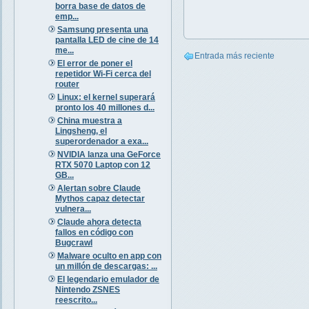
borra base de datos de
emp...
Samsung presenta una
pantalla LED de cine de 14
me...
Entrada más reciente
El error de poner el
repetidor Wi-Fi cerca del
router
Linux: el kernel superará
pronto los 40 millones d...
China muestra a
Lingsheng, el
superordenador a exa...
NVIDIA lanza una GeForce
RTX 5070 Laptop con 12
GB...
Alertan sobre Claude
Mythos capaz detectar
vulnera...
Claude ahora detecta
fallos en código con
Bugcrawl
Malware oculto en app con
un millón de descargas: ...
El legendario emulador de
Nintendo ZSNES
reescrito...