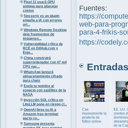
Pixel 11 usará GPU
antigua para abaratar
Fuentes:
costos
https://comput
Sinceerly es un plugin
engaña a IA con errores
web-para-progr
ort...
Windows Remote Desktop
para-4-frikis-s
deja fragmentos de
imágenes...
https://codely.
Vulnerabilidad crítica de
RCE en GitHub.com y
Ente...
China construirá
superordenador con 47 mil
Entradas 
CPU nac...
WhatsApp lanzará
almacenamiento cifrado
para chats
Envía tu nombre al
espacio con satélites de la
NASA
Inyección SQL crítica en
LiteLLM pone en riesgo cl...
Cae
EE. UU. 
OpenAI lleva su IA a
masivamente la
cientos 
Amazon tras terminar
piratería de
dominios
pacto co...
fútbol online
streaming
Samsung presenta
de la Co
monitor 6K para gaming