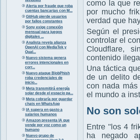
como la que r
Alerta por fraude que roba
por mucho frik
cuentas bancarias con M...
GitHub pierde usuarios
verdad que hay
por fallos constantes
Sony exige conexión
Según el presi
mensual para juegos
digitales ...
controlar el c
Analista revela alianza
Cloudflare, s
OpenAI con MediaTek y
Qual...
contenido ileg
Nuevo sistema genera
errores intencionales en
Una táctica qu
corr...
Nuevo ataque BlobPhish
de un delito d
roba credenciales de
inicio...
con nada más 
Meta transmitirá energía
el mundo a ins
solar desde el espacio pa...
Meta cobraría por guardar
chats en WhatsApp
No son solo
IA supera en gasto a
salarios humanos
Amazon presenta IA que
Entre "los 4 f
vende por voz como un
humano
ha negado ap
Nuevo grupo de