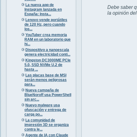
La nueva app de
Debe saber qu
Instagram lanzada en
la opinión de
España: Insta...
Lenovo vende portátiles
de 120 Hz, pero cuando
los...
YouTuber crea memoria
RAM en un laboratorio que
hi...
Dispositivo a nanoescala
genera electricidad conti...
Kingston DC3000ME PCIe
5.0, SSD NVMe U.2 de
hasta ...
Las placas base de MSI
serán menos peligrosas
para...
Nueva campaña de
BlueNoroff usa PowerShell
sin arc...
Nuevo malware usa
ofuscación y entrega de
carga po...
La comunidad de
impresión 3D se organiza
contra le...
Agente de IA con Claude