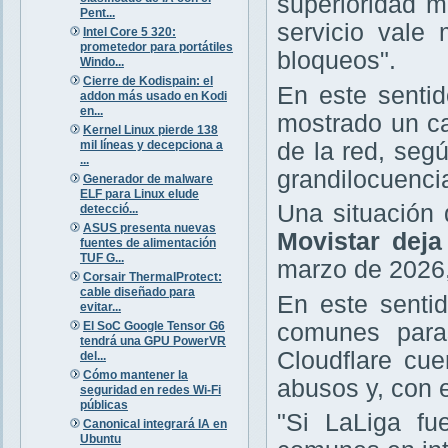
superioridad m
Pent...
servicio vale
Intel Core 5 320:
prometedor para portátiles
bloqueos".
Windo...
Cierre de Kodispain: el
En este sentid
addon más usado en Kodi
en...
mostrado un ca
Kernel Linux pierde 138
mil líneas y decepciona a
de la red, seg
...
grandilocuencia
Generador de malware
ELF para Linux elude
Una situación
detecció...
ASUS presenta nuevas
Movistar deja
fuentes de alimentación
TUF G...
marzo de 2026,
Corsair ThermalProtect:
cable diseñado para
En este senti
evitar...
El SoC Google Tensor G6
comunes paras
tendrá una GPU PowerVR
Cloudflare cu
del...
Cómo mantener la
abusos y, con e
seguridad en redes Wi-Fi
públicas
"Si LaLiga fu
Canonical integrará IA en
Ubuntu