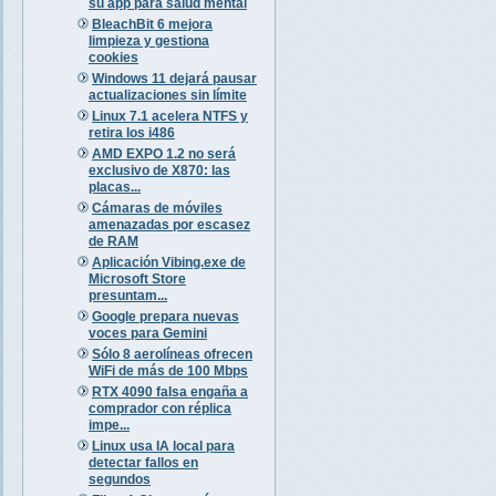
su app para salud mental
BleachBit 6 mejora
limpieza y gestiona
cookies
Windows 11 dejará pausar
actualizaciones sin límite
Linux 7.1 acelera NTFS y
retira los i486
AMD EXPO 1.2 no será
exclusivo de X870: las
placas...
Cámaras de móviles
amenazadas por escasez
de RAM
Aplicación Vibing.exe de
Microsoft Store
presuntam...
Google prepara nuevas
voces para Gemini
Sólo 8 aerolíneas ofrecen
WiFi de más de 100 Mbps
RTX 4090 falsa engaña a
comprador con réplica
impe...
Linux usa IA local para
detectar fallos en
segundos