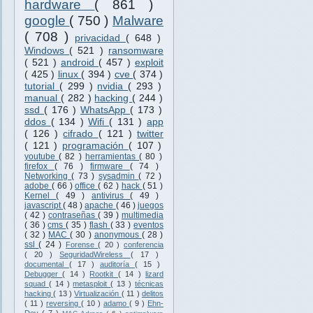
hardware
( 861 )
google
( 750 )
Malware
( 708 )
privacidad
( 648 )
Windows
( 521 )
ransomware
( 521 )
android
( 457 )
exploit
( 425 )
linux
( 394 )
cve
( 374 )
tutorial
( 299 )
nvidia
( 293 )
manual
( 282 )
hacking
( 244 )
ssd
( 176 )
WhatsApp
( 173 )
ddos
( 134 )
Wifi
( 131 )
app
( 126 )
cifrado
( 121 )
twitter
( 121 )
programación
( 107 )
youtube
( 82 )
herramientas
( 80 )
firefox
( 76 )
firmware
( 74 )
Networking
( 73 )
sysadmin
( 72 )
adobe
( 66 )
office
( 62 )
hack
( 51 )
Kernel
( 49 )
antivirus
( 49 )
javascript
( 48 )
apache
( 46 )
juegos
( 42 )
contraseñas
( 39 )
multimedia
( 36 )
cms
( 35 )
flash
( 33 )
eventos
( 32 )
MAC
( 30 )
anonymous
( 28 )
ssl
( 24 )
Forense
( 20 )
conferencia
( 20 )
SeguridadWireless
( 17 )
documental
( 17 )
auditoría
( 15 )
Debugger
( 14 )
Rootkit
( 14 )
lizard
squad
( 14 )
metasploit
( 13 )
técnicas
hacking
( 13 )
Virtualización
( 11 )
delitos
( 11 )
reversing
( 10 )
adamo
( 9 )
Ehn-