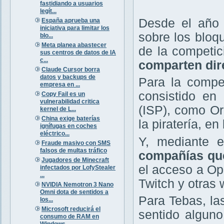
fastidiando a usuarios
legít...
Desde el año 
España aprueba una
iniciativa para limitar los
sobre los bloq
blo...
Meta planea abastecer
de la competi
sus centros de datos de IA
c...
comparten dir
Claude Cursor borra
datos y backups de
Para la compet
empresa en ...
consistido en 
Copy Fail es un
vulnerabilidad critica
(ISP), como Or
kernel de L...
China exige baterías
la piratería, e
ignífugas en coches
eléctrico...
Y, mediante e
Fraude masivo con SMS
falsos de multas tráfico
compañías que
Jugadores de Minecraft
el acceso a O
infectados por LofyStealer
...
Twitch y otras 
NVIDIA Nemotron 3 Nano
Omni dota de sentidos a
Para Tebas, la
los...
Microsoft reducirá el
sentido alguno
consumo de RAM en
Windows