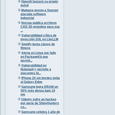
OpenAI lanzará su propio
móvil
Malware previo a Stuxnet
atacaba software
industrial
Noctua publica archivos
CAD 3D gratuitos para sus
...
Vulnerabilidad crítica de
inyección SQL en LiteLLM
Spotify lanza clases de
fitness
Alerta en Linux por fallo
en PackageKit que
permit...
Vulnerabilidad en
Notepad++ permite a
atacantes bl...
iPhone 20 sin bordes imita
al Galaxy Edge
Samsung logra DRAM un
50% más densa bajo 10
nm
Udemy sufre un hackeo
por parte de ShinyHunters
co...
Samsung celebra 1 año de