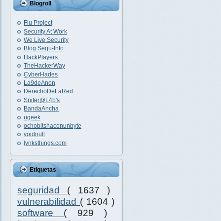
Blogroll
Flu Project
Security At Work
We Live Security
Blog Segu-Info
HackPlayers
TheHackerWay
CyberHades
La9deAnon
DerechoDeLaRed
Snifer@L4b's
BandaAncha
ugeek
ochobitshacenunbyte
voidnull
lynksthings.com
Etiquetas
seguridad
( 1637 )
vulnerabilidad
( 1604 )
software
( 929 )