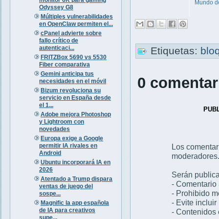
Mundo de 
Odyssey G8
Múltiples vulnerabilidades
en OpenClaw permiten el...
cPanel advierte sobre
fallo crítico de
autenticaci...
Etiquetas:
blo
FRITZBox 5690 vs 5530
Fiber comparativa
Gemini anticipa tus
0 comentar
necesidades en el móvil
Bizum revoluciona su
servicio en España desde
el 1...
PUB
Adobe mejora Photoshop
y Lightroom con
novedades
Europa exige a Google
permitir IA rivales en
Los comentar
Android
moderadores
Ubuntu incorporará IA en
2026
Serán publica
Atentado a Trump dispara
- Comentario 
ventas de juego del
- Prohibido 
sospe...
- Evite inclui
Magnific la app española
de IA para creativos
- Contenidos 
supe...