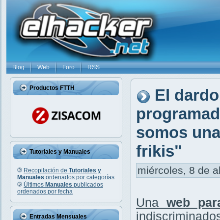
Blog
Web
Foro
RSS
Productos FTTH
El dardo
programado
somos una 
frikis"
Tutoriales y Manuales
miércoles, 8 de a
Recopilación de
Tutoriales y
Manuales
ordenados por categorías
Últimos
Manuales
publicados
ordenados por fecha
Una
web par
indiscriminados
Entradas Mensuales