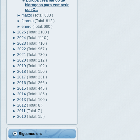
Europa crea banco de
hidrógeno para competir
con C...
►
marzo
(Total: 833 )
►
febrero
(Total: 812 )
►
enero
(Total: 680 )
►
2025
(Total: 2103 )
►
2024
(Total: 1110 )
►
2023
(Total: 710 )
►
2022
(Total: 967 )
►
2021
(Total: 730 )
►
2020
(Total: 212 )
►
2019
(Total: 102 )
►
2018
(Total: 150 )
►
2017
(Total: 231 )
►
2016
(Total: 266 )
►
2015
(Total: 445 )
►
2014
(Total: 185 )
►
2013
(Total: 100 )
►
2012
(Total: 8 )
►
2011
(Total: 7 )
►
2010
(Total: 15 )
Síguenos en: