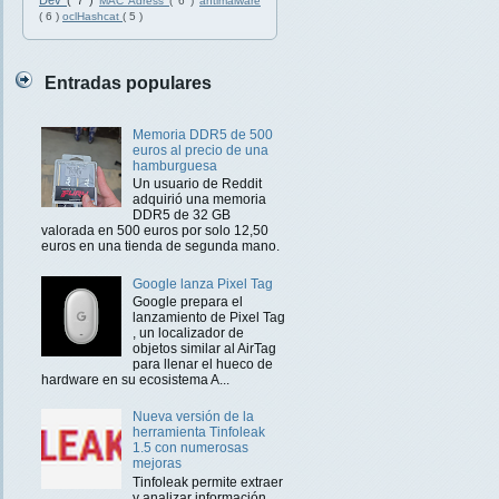
Dev
( 7 )
MAC Adress
( 6 )
antimalware
( 6 )
oclHashcat
( 5 )
Entradas populares
Memoria DDR5 de 500
euros al precio de una
hamburguesa
Un usuario de Reddit
adquirió una memoria
DDR5 de 32 GB
valorada en 500 euros por solo 12,50
euros en una tienda de segunda mano.
Google lanza Pixel Tag
Google prepara el
lanzamiento de Pixel Tag
, un localizador de
objetos similar al AirTag
para llenar el hueco de
hardware en su ecosistema A...
Nueva versión de la
herramienta Tinfoleak
1.5 con numerosas
mejoras
Tinfoleak permite extraer
y analizar información