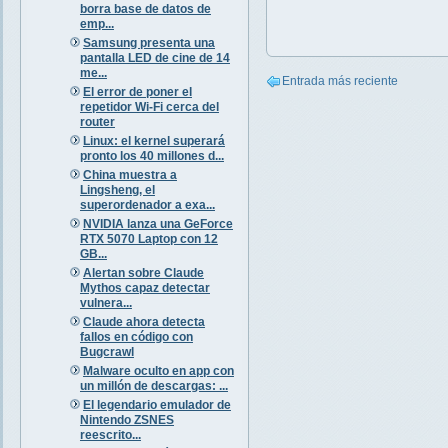
borra base de datos de
emp...
Samsung presenta una
pantalla LED de cine de 14
me...
Entrada más reciente
El error de poner el
repetidor Wi-Fi cerca del
router
Linux: el kernel superará
pronto los 40 millones d...
China muestra a
Lingsheng, el
superordenador a exa...
NVIDIA lanza una GeForce
RTX 5070 Laptop con 12
GB...
Alertan sobre Claude
Mythos capaz detectar
vulnera...
Claude ahora detecta
fallos en código con
Bugcrawl
Malware oculto en app con
un millón de descargas: ...
El legendario emulador de
Nintendo ZSNES
reescrito...