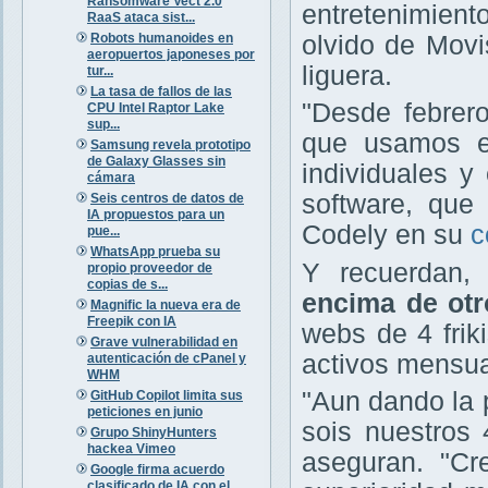
Ransomware Vect 2.0
entretenimient
RaaS ataca sist...
Robots humanoides en
olvido de Movis
aeropuertos japoneses por
liguera.
tur...
La tasa de fallos de las
"Desde febrero
CPU Intel Raptor Lake
sup...
que usamos e
Samsung revela prototipo
de Galaxy Glasses sin
individuales y
cámara
software, que 
Seis centros de datos de
IA propuestos para un
Codely en su
c
pue...
WhatsApp prueba su
Y recuerdan
propio proveedor de
copias de s...
encima de otr
Magnific la nueva era de
Freepik con IA
webs de 4 fri
Grave vulnerabilidad en
activos mensua
autenticación de cPanel y
WHM
"Aun dando la 
GitHub Copilot limita sus
peticiones en junio
sois nuestros 
Grupo ShinyHunters
hackea Vimeo
aseguran. "C
Google firma acuerdo
clasificado de IA con el