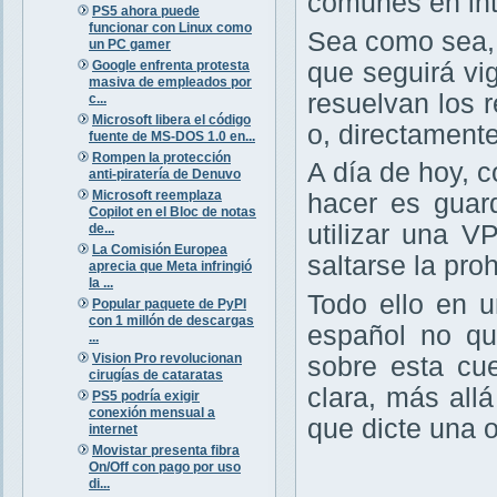
comunes en int
PS5 ahora puede
funcionar con Linux como
Sea como sea,
un PC gamer
Google enfrenta protesta
que seguirá vig
masiva de empleados por
resuelvan los r
c...
Microsoft libera el código
o, directament
fuente de MS-DOS 1.0 en...
Rompen la protección
A día de hoy, 
anti-piratería de Denuvo
Microsoft reemplaza
hacer es guar
Copilot en el Bloc de notas
utilizar una V
de...
La Comisión Europea
saltarse la pro
aprecia que Meta infringió
la ...
Todo ello en 
Popular paquete de PyPI
con 1 millón de descargas
español no qu
...
Vision Pro revolucionan
sobre esta cu
cirugías de cataratas
clara, más all
PS5 podría exigir
conexión mensual a
que dicte una 
internet
Movistar presenta fibra
On/Off con pago por uso
di...