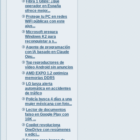
Fibra 1 Gbps: ¿qué
operador en España
ofrece mejor...
Protege tu PC en redes
WiFi públicas con este
ajus...
Microsoft prepara
Windows K2 para
reconquistar a s...
Agente de programación
con IA basado en Claude
Opu...
Top reproductores de
vídeo Android sin anuncios
AMD EXPO 1.2 optimiza
memorias DDR5
LG lanza alerta
automática en accidentes
de tráfico
Policía busca 4 días a una
mujer méxicana con foto...
Lector de documentos
falso en Google Play con
10K ...
Copilot revoluciona
OneDrive con resúmenes
y edici...