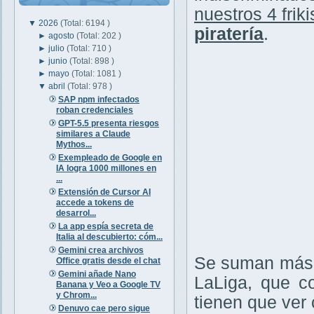
nuestros 4 friki
▼
2026
(Total: 6194 )
piratería
.
►
agosto
(Total: 202 )
►
julio
(Total: 710 )
►
junio
(Total: 898 )
►
mayo
(Total: 1081 )
▼
abril
(Total: 978 )
SAP npm infectados
roban credenciales
GPT-5.5 presenta riesgos
similares a Claude
Mythos...
Exempleado de Google en
IA logra 1000 millones en
...
Extensión de Cursor AI
accede a tokens de
desarrol...
La app espía secreta de
Italia al descubierto: cóm...
Gemini crea archivos
Se suman más v
Office gratis desde el chat
Gemini añade Nano
LaLiga, que c
Banana y Veo a Google TV
y Chrom...
tienen que ver c
Denuvo cae pero sigue