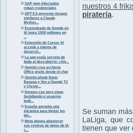
SAP npm infectados
nuestros 4 friki
roban credenciales
piratería
.
GPT-5.5 presenta riesgos
similares a Claude
Mythos...
Exempleado de Google en
IA logra 1000 millones en
...
Extensión de Cursor AI
accede a tokens de
desarrol...
La app espía secreta de
Italia al descubierto: cóm...
Gemini crea archivos
Office gratis desde el chat
Gemini añade Nano
Banana y Veo a Google TV
y Chrom...
Denuvo cae pero sigue
fastidiando a usuarios
legít...
España aprueba una
Se suman más v
iniciativa para limitar los
blo...
LaLiga, que c
Meta planea abastecer
sus centros de datos de IA
tienen que ver c
c...