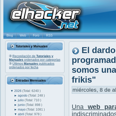
Blog
Web
Foro
RSS
Tutoriales y Manuales
El dardo
Recopilación de
Tutoriales y
programado
Manuales
ordenados por categorías
Últimos
Manuales
publicados
somos una 
ordenados por fecha
frikis"
Entradas Mensuales
miércoles, 8 de a
▼
2026
(Total: 6240 )
►
agosto
(Total: 248 )
►
julio
(Total: 710 )
►
junio
(Total: 898 )
Una
web par
►
mayo
(Total: 1081 )
indiscriminados
▼
abril
(Total: 978 )