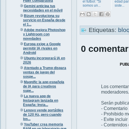
Fiber comparativa
el fútbol: "Si
edad par
somos un...
siste...
Gemini anticipa tus
necesidades en el móvil
Bizum revoluciona su
servicio en España desde
el 1...
Etiquetas:
blo
Adobe mejora Photoshop
y Lightroom con
novedades
Europa exige a Google
0 comentar
permitir IA rivales en
Android
Ubuntu incorporará IA en
2026
PUB
Atentado a Trump dispara
ventas de juego del
sospe...
Magnific la app española
Los comentar
de IA para creativos
supe...
moderadores
La nueva app de
Instagram lanzada en
Serán publica
España: Insta...
- Comentario 
Lenovo vende portátiles
- Prohibido 
de 120 Hz, pero cuando
- Evite inclui
los...
- Contenidos 
YouTuber crea memoria
RAM en un laboratorio que