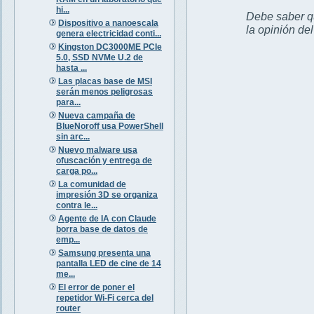
hi...
Debe saber qu
Dispositivo a nanoescala
la opinión de
genera electricidad conti...
Kingston DC3000ME PCIe
5.0, SSD NVMe U.2 de
hasta ...
Las placas base de MSI
serán menos peligrosas
para...
Nueva campaña de
BlueNoroff usa PowerShell
sin arc...
Nuevo malware usa
ofuscación y entrega de
carga po...
La comunidad de
impresión 3D se organiza
contra le...
Agente de IA con Claude
borra base de datos de
emp...
Samsung presenta una
pantalla LED de cine de 14
me...
El error de poner el
repetidor Wi-Fi cerca del
router