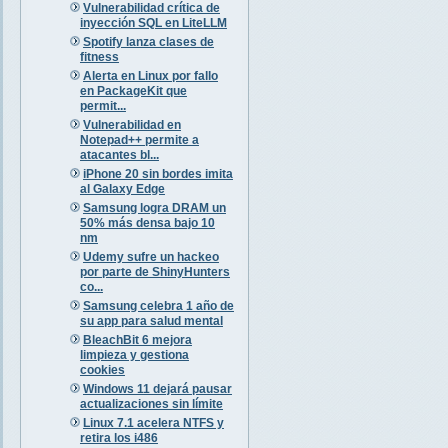
Vulnerabilidad crítica de
inyección SQL en LiteLLM
Spotify lanza clases de
fitness
Alerta en Linux por fallo
en PackageKit que
permit...
Vulnerabilidad en
Notepad++ permite a
atacantes bl...
iPhone 20 sin bordes imita
al Galaxy Edge
Samsung logra DRAM un
50% más densa bajo 10
nm
Udemy sufre un hackeo
por parte de ShinyHunters
co...
Samsung celebra 1 año de
su app para salud mental
BleachBit 6 mejora
limpieza y gestiona
cookies
Windows 11 dejará pausar
actualizaciones sin límite
Linux 7.1 acelera NTFS y
retira los i486