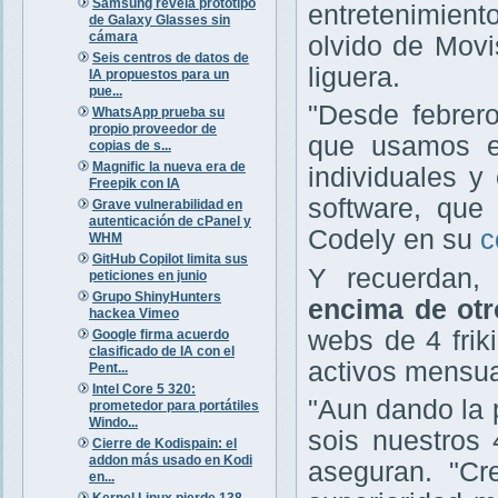
Samsung revela prototipo
entretenimient
de Galaxy Glasses sin
cámara
olvido de Movis
Seis centros de datos de
liguera.
IA propuestos para un
pue...
"Desde febrero
WhatsApp prueba su
propio proveedor de
que usamos e
copias de s...
Magnific la nueva era de
individuales y
Freepik con IA
software, que 
Grave vulnerabilidad en
autenticación de cPanel y
Codely en su
c
WHM
GitHub Copilot limita sus
Y recuerdan
peticiones en junio
Grupo ShinyHunters
encima de otr
hackea Vimeo
webs de 4 fri
Google firma acuerdo
clasificado de IA con el
activos mensua
Pent...
Intel Core 5 320:
"Aun dando la 
prometedor para portátiles
Windo...
sois nuestros 
Cierre de Kodispain: el
addon más usado en Kodi
aseguran. "C
en...