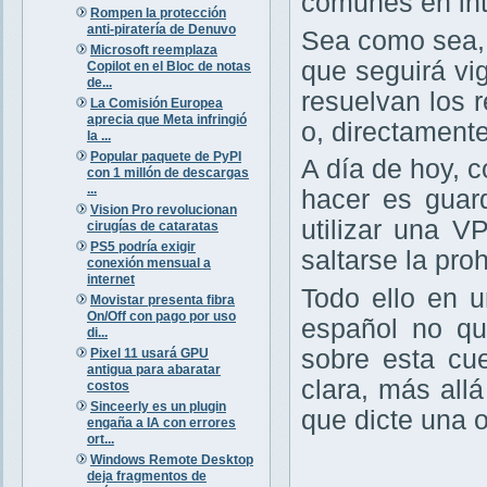
comunes en int
Rompen la protección
anti-piratería de Denuvo
Sea como sea,
Microsoft reemplaza
que seguirá vig
Copilot en el Bloc de notas
de...
resuelvan los r
La Comisión Europea
aprecia que Meta infringió
o, directament
la ...
Popular paquete de PyPI
A día de hoy, 
con 1 millón de descargas
...
hacer es guar
Vision Pro revolucionan
utilizar una V
cirugías de cataratas
PS5 podría exigir
saltarse la pro
conexión mensual a
internet
Todo ello en 
Movistar presenta fibra
On/Off con pago por uso
español no qu
di...
sobre esta cu
Pixel 11 usará GPU
antigua para abaratar
clara, más all
costos
Sinceerly es un plugin
que dicte una 
engaña a IA con errores
ort...
Windows Remote Desktop
deja fragmentos de