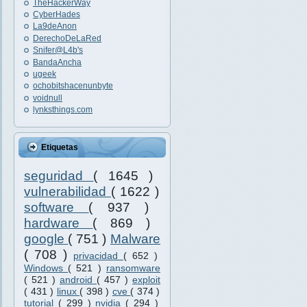
TheHackerWay
CyberHades
La9deAnon
DerechoDeLaRed
Snifer@L4b's
BandaAncha
ugeek
ochobitshacenunbyte
voidnull
lynksthings.com
Etiquetas
seguridad
( 1645 )
vulnerabilidad
( 1622 )
software
( 937 )
hardware
( 869 )
google
( 751 )
Malware
( 708 )
privacidad
( 652 )
Windows
( 521 )
ransomware
( 521 )
android
( 457 )
exploit
( 431 )
linux
( 398 )
cve
( 374 )
tutorial
( 299 )
nvidia
( 294 )