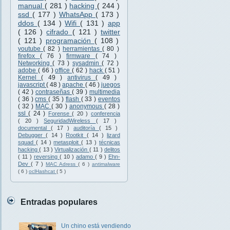
manual
( 281 )
hacking
( 244 )
ssd
( 177 )
WhatsApp
( 173 )
ddos
( 134 )
Wifi
( 131 )
app
( 126 )
cifrado
( 121 )
twitter
( 121 )
programación
( 108 )
youtube
( 82 )
herramientas
( 80 )
firefox
( 76 )
firmware
( 74 )
Networking
( 73 )
sysadmin
( 72 )
adobe
( 66 )
office
( 62 )
hack
( 51 )
Kernel
( 49 )
antivirus
( 49 )
javascript
( 48 )
apache
( 46 )
juegos
( 42 )
contraseñas
( 39 )
multimedia
( 36 )
cms
( 35 )
flash
( 33 )
eventos
( 32 )
MAC
( 30 )
anonymous
( 28 )
ssl
( 24 )
Forense
( 20 )
conferencia
( 20 )
SeguridadWireless
( 17 )
documental
( 17 )
auditoría
( 15 )
Debugger
( 14 )
Rootkit
( 14 )
lizard
squad
( 14 )
metasploit
( 13 )
técnicas
hacking
( 13 )
Virtualización
( 11 )
delitos
( 11 )
reversing
( 10 )
adamo
( 9 )
Ehn-
Dev
( 7 )
MAC Adress
( 6 )
antimalware
( 6 )
oclHashcat
( 5 )
Entradas populares
Un chino está vendiendo