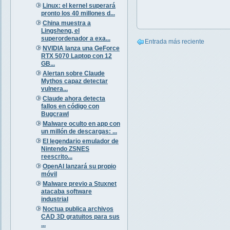
Linux: el kernel superará
pronto los 40 millones d...
China muestra a
Lingsheng, el
superordenador a exa...
Entrada más reciente
NVIDIA lanza una GeForce
RTX 5070 Laptop con 12
GB...
Alertan sobre Claude
Mythos capaz detectar
vulnera...
Claude ahora detecta
fallos en código con
Bugcrawl
Malware oculto en app con
un millón de descargas: ...
El legendario emulador de
Nintendo ZSNES
reescrito...
OpenAI lanzará su propio
móvil
Malware previo a Stuxnet
atacaba software
industrial
Noctua publica archivos
CAD 3D gratuitos para sus
...