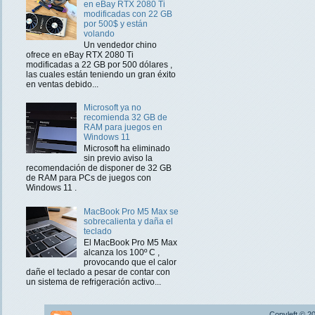
en eBay RTX 2080 Ti
modificadas con 22 GB
por 500$ y están
volando
Un vendedor chino
ofrece en eBay RTX 2080 Ti
modificadas a 22 GB por 500 dólares ,
las cuales están teniendo un gran éxito
en ventas debido...
Microsoft ya no
recomienda 32 GB de
RAM para juegos en
Windows 11
Microsoft ha eliminado
sin previo aviso la
recomendación de disponer de 32 GB
de RAM para PCs de juegos con
Windows 11 .
MacBook Pro M5 Max se
sobrecalienta y daña el
teclado
El MacBook Pro M5 Max
alcanza los 100º C ,
provocando que el calor
dañe el teclado a pesar de contar con
un sistema de refrigeración activo...
Copyleft © 2