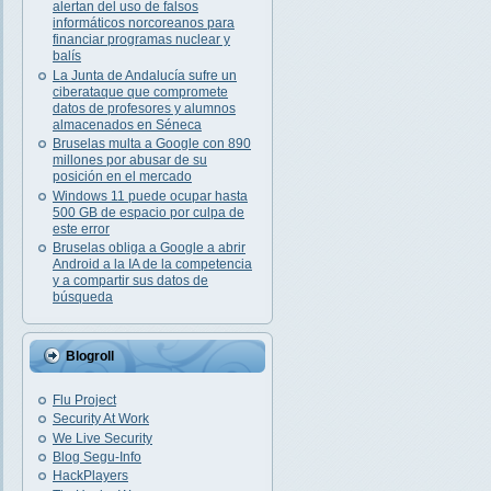
alertan del uso de falsos
informáticos norcoreanos para
financiar programas nuclear y
balís
La Junta de Andalucía sufre un
ciberataque que compromete
datos de profesores y alumnos
almacenados en Séneca
Bruselas multa a Google con 890
millones por abusar de su
posición en el mercado
Windows 11 puede ocupar hasta
500 GB de espacio por culpa de
este error
Bruselas obliga a Google a abrir
Android a la IA de la competencia
y a compartir sus datos de
búsqueda
Blogroll
Flu Project
Security At Work
We Live Security
Blog Segu-Info
HackPlayers