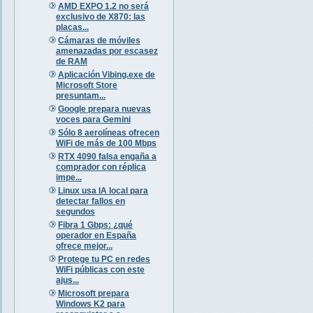
AMD EXPO 1.2 no será
exclusivo de X870: las
placas...
Cámaras de móviles
amenazadas por escasez
de RAM
Aplicación Vibing.exe de
Microsoft Store
presuntam...
Google prepara nuevas
voces para Gemini
Sólo 8 aerolíneas ofrecen
WiFi de más de 100 Mbps
RTX 4090 falsa engaña a
comprador con réplica
impe...
Linux usa IA local para
detectar fallos en
segundos
Fibra 1 Gbps: ¿qué
operador en España
ofrece mejor...
Protege tu PC en redes
WiFi públicas con este
ajus...
Microsoft prepara
Windows K2 para