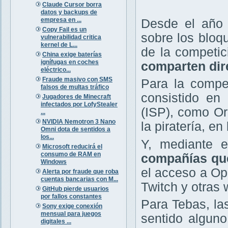
Claude Cursor borra
datos y backups de
empresa en ...
Desde el año 
Copy Fail es un
sobre los bloq
vulnerabilidad critica
kernel de L...
de la competi
China exige baterías
ignífugas en coches
comparten dir
eléctrico...
Fraude masivo con SMS
Para la compet
falsos de multas tráfico
consistido en 
Jugadores de Minecraft
infectados por LofyStealer
(ISP), como Or
...
NVIDIA Nemotron 3 Nano
la piratería, e
Omni dota de sentidos a
los...
Y, mediante e
Microsoft reducirá el
consumo de RAM en
compañías que
Windows
el acceso a O
Alerta por fraude que roba
cuentas bancarias con M...
Twitch y otras 
GitHub pierde usuarios
por fallos constantes
Para Tebas, la
Sony exige conexión
mensual para juegos
sentido alguno
digitales ...