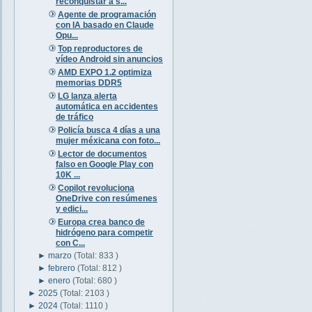
reconquistar a s...
Agente de programación
con IA basado en Claude
Opu...
Top reproductores de
vídeo Android sin anuncios
AMD EXPO 1.2 optimiza
memorias DDR5
LG lanza alerta
automática en accidentes
de tráfico
Policía busca 4 días a una
mujer méxicana con foto...
Lector de documentos
falso en Google Play con
10K ...
Copilot revoluciona
OneDrive con resúmenes
y edici...
Europa crea banco de
hidrógeno para competir
con C...
►
marzo
(Total: 833 )
►
febrero
(Total: 812 )
►
enero
(Total: 680 )
►
2025
(Total: 2103 )
►
2024
(Total: 1110 )