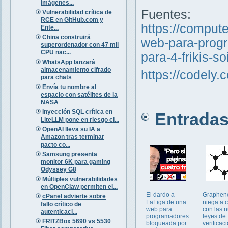
imágenes...
Fuentes:
Vulnerabilidad crítica de
RCE en GitHub.com y
https://comput
Ente...
China construirá
web-para-progr
superordenador con 47 mil
CPU nac...
para-4-frikis-s
WhatsApp lanzará
almacenamiento cifrado
https://codely.
para chats
Envía tu nombre al
espacio con satélites de la
NASA
Inyección SQL crítica en
Entradas 
LiteLLM pone en riesgo cl...
OpenAI lleva su IA a
Amazon tras terminar
pacto co...
Samsung presenta
monitor 6K para gaming
Odyssey G8
Múltiples vulnerabilidades
en OpenClaw permiten el...
El dardo a
Graphen
cPanel advierte sobre
LaLiga de una
niega a 
fallo crítico de
web para
con las 
autenticaci...
programadores
leyes de
FRITZBox 5690 vs 5530
bloqueada por
verificac