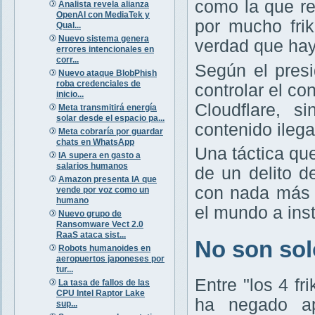
como la que r
Analista revela alianza
OpenAI con MediaTek y
por mucho frik
Qual...
Nuevo sistema genera
verdad que hay
errores intencionales en
corr...
Según el presi
Nuevo ataque BlobPhish
roba credenciales de
controlar el c
inicio...
Cloudflare, s
Meta transmitirá energía
solar desde el espacio pa...
contenido ileg
Meta cobraría por guardar
chats en WhatsApp
Una táctica qu
IA supera en gasto a
salarios humanos
de un delito d
Amazon presenta IA que
con nada más 
vende por voz como un
humano
el mundo a ins
Nuevo grupo de
Ransomware Vect 2.0
RaaS ataca sist...
No son solo
Robots humanoides en
aeropuertos japoneses por
tur...
Entre "los 4 f
La tasa de fallos de las
CPU Intel Raptor Lake
ha negado ap
sup...