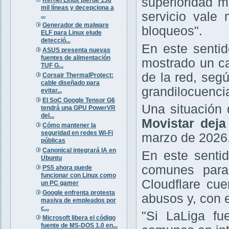
superioridad m
Kernel Linux pierde 138
mil líneas y decepciona a
servicio vale
...
Generador de malware
bloqueos".
ELF para Linux elude
detecció...
En este sentid
ASUS presenta nuevas
fuentes de alimentación
mostrado un ca
TUF G...
de la red, seg
Corsair ThermalProtect:
cable diseñado para
grandilocuencia
evitar...
El SoC Google Tensor G6
Una situación
tendrá una GPU PowerVR
del...
Movistar deja
Cómo mantener la
seguridad en redes Wi-Fi
marzo de 2026,
públicas
Canonical integrará IA en
En este senti
Ubuntu
comunes paras
PS5 ahora puede
funcionar con Linux como
Cloudflare cu
un PC gamer
Google enfrenta protesta
abusos y, con e
masiva de empleados por
c...
"Si LaLiga fu
Microsoft libera el código
fuente de MS-DOS 1.0 en...