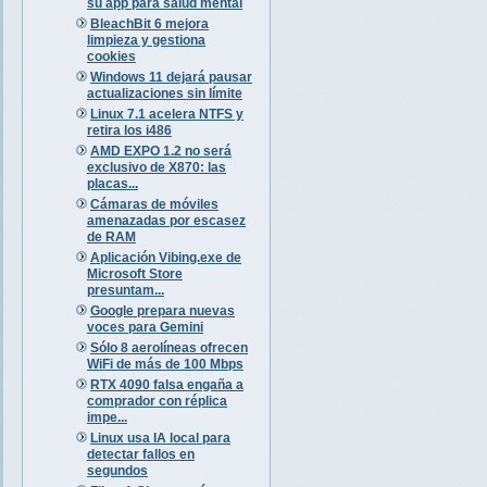
su app para salud mental
BleachBit 6 mejora
limpieza y gestiona
cookies
Windows 11 dejará pausar
actualizaciones sin límite
Linux 7.1 acelera NTFS y
retira los i486
AMD EXPO 1.2 no será
exclusivo de X870: las
placas...
Cámaras de móviles
amenazadas por escasez
de RAM
Aplicación Vibing.exe de
Microsoft Store
presuntam...
Google prepara nuevas
voces para Gemini
Sólo 8 aerolíneas ofrecen
WiFi de más de 100 Mbps
RTX 4090 falsa engaña a
comprador con réplica
impe...
Linux usa IA local para
detectar fallos en
segundos