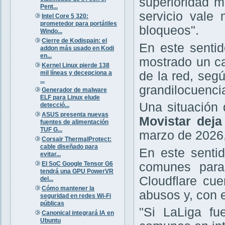
superioridad m
Pent...
servicio vale
Intel Core 5 320:
prometedor para portátiles
bloqueos".
Windo...
Cierre de Kodispain: el
En este sentid
addon más usado en Kodi
en...
mostrado un ca
Kernel Linux pierde 138
mil líneas y decepciona a
de la red, seg
...
grandilocuencia
Generador de malware
ELF para Linux elude
Una situación
detecció...
ASUS presenta nuevas
Movistar deja
fuentes de alimentación
TUF G...
marzo de 2026,
Corsair ThermalProtect:
cable diseñado para
En este senti
evitar...
El SoC Google Tensor G6
comunes paras
tendrá una GPU PowerVR
Cloudflare cu
del...
Cómo mantener la
abusos y, con e
seguridad en redes Wi-Fi
públicas
"Si LaLiga fu
Canonical integrará IA en
Ubuntu