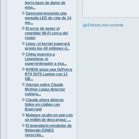
borra base de datos de
emp...
Samsung presenta una
pantalla LED de cine de 14
me...
Entrada más reciente
El error de poner el
repetidor Wi-Fi cerca del
router
Linux: el kernel superará
pronto los 40 millones d...
China muestra a
Lingsheng, el
superordenador a exa...
NVIDIA lanza una GeForce
RTX 5070 Laptop con 12
GB...
Alertan sobre Claude
Mythos capaz detectar
vulnera...
Claude ahora detecta
fallos en código con
Bugcrawl
Malware oculto en app con
un millón de descargas: ...
El legendario emulador de
Nintendo ZSNES
reescrito...