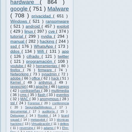
hardware
( 864 )
google
( 751 )
Malware
( 708 )
privacidad
( 651 )
Windows
( 521 )
ransomware
( 521 )
android
( 457 )
exploit
( 429 )
linux
( 397 )
cve
( 374 )
tutorial
( 299 )
nvidia
( 294 )
manual
( 282 )
hacking
( 244 )
ssd
( 176 )
WhatsApp
( 173 )
ddos
( 134 )
Wifi
( 131 )
app
( 126 )
cifrado
( 121 )
twitter
( 121 )
programación
( 108 )
youtube
( 82 )
herramientas
( 80 )
firefox
( 76 )
firmware
( 74 )
Networking
( 73 )
sysadmin
( 72 )
adobe
( 66 )
office
( 62 )
hack
( 51 )
Kernel
( 49 )
antivirus
( 49 )
javascript
( 48 )
apache
( 46 )
juegos
( 42 )
contraseñas
( 39 )
multimedia
( 36 )
cms
( 35 )
flash
( 33 )
eventos
( 32 )
MAC
( 30 )
anonymous
( 28 )
ssl
( 24 )
Forense
( 20 )
conferencia
( 20 )
SeguridadWireless
( 17 )
documental
( 17 )
auditoría
( 15 )
Debugger
( 14 )
Rootkit
( 14 )
lizard
squad
( 14 )
metasploit
( 13 )
técnicas
hacking
( 13 )
Virtualización
( 11 )
delitos
( 11 )
reversing
( 10 )
adamo
( 9 )
Ehn-