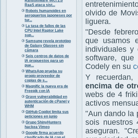
Ransomware Vect 2.0
entretenimient
RaaS ataca sist...
Robots humanoides en
olvido de Movis
aeropuertos japoneses por
liguera.
tur...
La tasa de fallos de las
"Desde febrero
CPU Intel Raptor Lake
sup...
que usamos e
Samsung revela prototipo
de Galaxy Glasses sin
individuales y
cámara
software, que 
Seis centros de datos de
IA propuestos para un
Codely en su
c
pue...
WhatsApp prueba su
Y recuerdan
propio proveedor de
copias de s...
encima de otr
Magnific la nueva era de
Freepik con IA
webs de 4 fri
Grave vulnerabilidad en
activos mensua
autenticación de cPanel y
WHM
"Aun dando la 
GitHub Copilot limita sus
peticiones en junio
sois nuestros 
Grupo ShinyHunters
hackea Vimeo
aseguran. "C
Google firma acuerdo
clasificado de IA con el