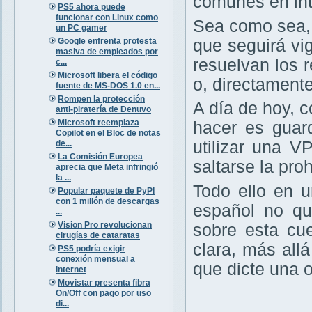
comunes en int
PS5 ahora puede
funcionar con Linux como
Sea como sea,
un PC gamer
Google enfrenta protesta
que seguirá vig
masiva de empleados por
resuelvan los r
c...
Microsoft libera el código
o, directament
fuente de MS-DOS 1.0 en...
Rompen la protección
A día de hoy, 
anti-piratería de Denuvo
Microsoft reemplaza
hacer es guar
Copilot en el Bloc de notas
utilizar una V
de...
La Comisión Europea
saltarse la pro
aprecia que Meta infringió
la ...
Todo ello en 
Popular paquete de PyPI
con 1 millón de descargas
español no qu
...
Vision Pro revolucionan
sobre esta cu
cirugías de cataratas
clara, más all
PS5 podría exigir
conexión mensual a
que dicte una 
internet
Movistar presenta fibra
On/Off con pago por uso
di...