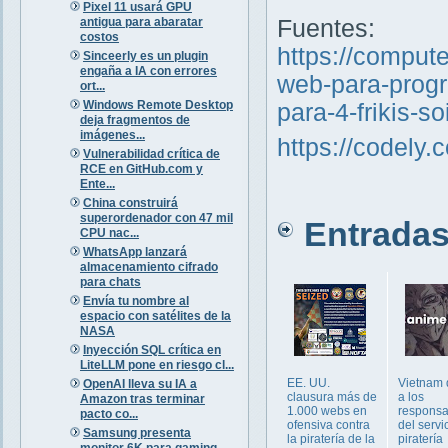
Pixel 11 usará GPU
antigua para abaratar
Fuentes:
costos
https://comput
Sinceerly es un plugin
engaña a IA con errores
web-para-progr
ort...
Windows Remote Desktop
para-4-frikis-s
deja fragmentos de
imágenes...
https://codely.
Vulnerabilidad crítica de
RCE en GitHub.com y
Ente...
China construirá
superordenador con 47 mil
Entradas 
CPU nac...
WhatsApp lanzará
almacenamiento cifrado
para chats
Envía tu nombre al
espacio con satélites de la
NASA
Inyección SQL crítica en
LiteLLM pone en riesgo cl...
EE. UU.
Vietnam 
OpenAI lleva su IA a
clausura más de
a los
Amazon tras terminar
1.000 webs en
responsa
pacto co...
ofensiva contra
del servi
Samsung presenta
la piratería de la
piratería
monitor 6K para gaming