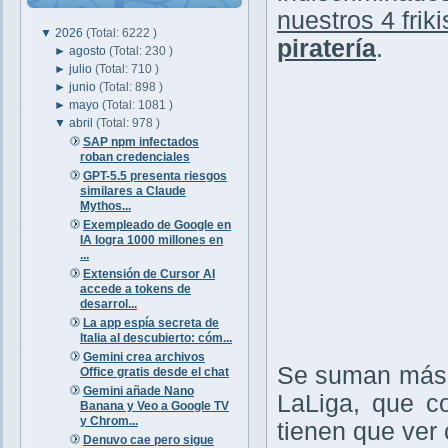
nuestros 4 friki
▼
2026
(Total: 6222 )
piratería
.
►
agosto
(Total: 230 )
►
julio
(Total: 710 )
►
junio
(Total: 898 )
►
mayo
(Total: 1081 )
▼
abril
(Total: 978 )
SAP npm infectados
roban credenciales
GPT-5.5 presenta riesgos
similares a Claude
Mythos...
Exempleado de Google en
IA logra 1000 millones en
...
Extensión de Cursor AI
accede a tokens de
desarrol...
La app espía secreta de
Italia al descubierto: cóm...
Gemini crea archivos
Se suman más v
Office gratis desde el chat
Gemini añade Nano
LaLiga, que c
Banana y Veo a Google TV
y Chrom...
tienen que ver c
Denuvo cae pero sigue