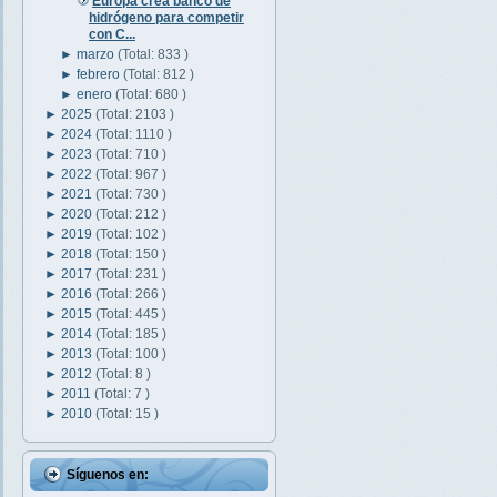
Europa crea banco de
hidrógeno para competir
con C...
►
marzo
(Total: 833 )
►
febrero
(Total: 812 )
►
enero
(Total: 680 )
►
2025
(Total: 2103 )
►
2024
(Total: 1110 )
►
2023
(Total: 710 )
►
2022
(Total: 967 )
►
2021
(Total: 730 )
►
2020
(Total: 212 )
►
2019
(Total: 102 )
►
2018
(Total: 150 )
►
2017
(Total: 231 )
►
2016
(Total: 266 )
►
2015
(Total: 445 )
►
2014
(Total: 185 )
►
2013
(Total: 100 )
►
2012
(Total: 8 )
►
2011
(Total: 7 )
►
2010
(Total: 15 )
Síguenos en: