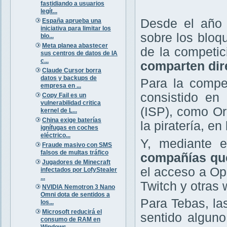
fastidiando a usuarios
legít...
Desde el año 
España aprueba una
iniciativa para limitar los
sobre los bloq
blo...
Meta planea abastecer
de la competi
sus centros de datos de IA
c...
comparten dir
Claude Cursor borra
datos y backups de
Para la compet
empresa en ...
consistido en 
Copy Fail es un
vulnerabilidad critica
(ISP), como Or
kernel de L...
China exige baterías
la piratería, e
ignífugas en coches
eléctrico...
Y, mediante e
Fraude masivo con SMS
falsos de multas tráfico
compañías que
Jugadores de Minecraft
el acceso a O
infectados por LofyStealer
...
Twitch y otras 
NVIDIA Nemotron 3 Nano
Omni dota de sentidos a
Para Tebas, la
los...
Microsoft reducirá el
sentido alguno
consumo de RAM en
Windows