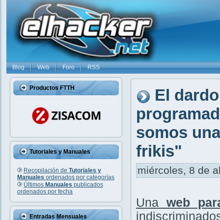
Blog
Web
Foro
RSS
Productos FTTH
El dardo
programado
somos una 
frikis"
Tutoriales y Manuales
miércoles, 8 de a
Recopilación de
Tutoriales y
Manuales
ordenados por categorías
Últimos
Manuales
publicados
ordenados por fecha
Una
web par
indiscriminados
Entradas Mensuales