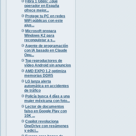
Fibra 1 Gbps: ¿qué
operador en España
ofrece mejor...
Protege tu PC en redes
WiFi públicas con este
ajus...
Microsoft prepara
Windows K2 para
reconquistar a s...
Agente de programación
con IA basado en Claude
Opu...
Top reproductores de
vídeo Android sin anuncios
AMD EXPO 1.2 optimiza
memorias DDR5
LG lanza alerta
automática en accidentes
de tráfico
Policía busca 4 días a una
mujer méxicana con foto...
Lector de documentos
falso en Google Play con
10K ...
Copilot revoluciona
OneDrive con resúmenes
y edici...