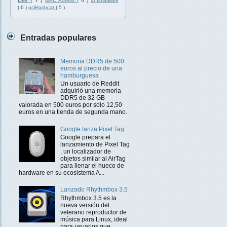
Dev
( 7 )
MAC Adress
( 6 )
antimalware
( 6 )
oclHashcat
( 5 )
Entradas populares
Memoria DDR5 de 500
euros al precio de una
hamburguesa
Un usuario de Reddit
adquirió una memoria
DDR5 de 32 GB
valorada en 500 euros por solo 12,50
euros en una tienda de segunda mano.
Google lanza Pixel Tag
Google prepara el
lanzamiento de Pixel Tag
, un localizador de
objetos similar al AirTag
para llenar el hueco de
hardware en su ecosistema A...
Lanzado Rhythmbox 3.5
Rhythmbox 3.5 es la
nueva versión del
veterano reproductor de
música para Linux, ideal
para usuarios que