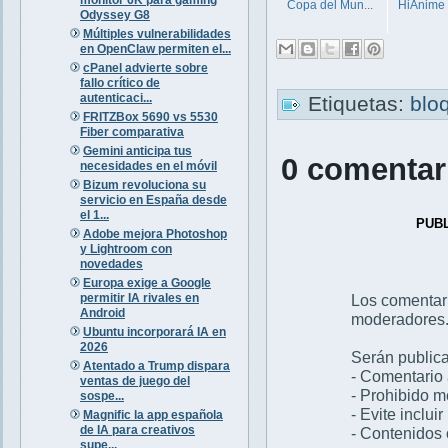
Copa del Mun...
HiAnime
Odyssey G8
Múltiples vulnerabilidades
en OpenClaw permiten el...
cPanel advierte sobre
fallo crítico de
autenticaci...
Etiquetas:
blo
FRITZBox 5690 vs 5530
Fiber comparativa
Gemini anticipa tus
0 comentar
necesidades en el móvil
Bizum revoluciona su
servicio en España desde
el 1...
PUB
Adobe mejora Photoshop
y Lightroom con
novedades
Europa exige a Google
permitir IA rivales en
Los comentar
Android
moderadores
Ubuntu incorporará IA en
2026
Serán publica
Atentado a Trump dispara
- Comentario 
ventas de juego del
- Prohibido 
sospe...
- Evite inclui
Magnific la app española
de IA para creativos
- Contenidos 
supe...