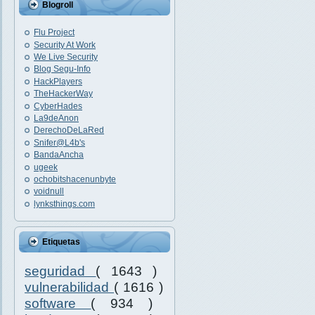
Blogroll
Flu Project
Security At Work
We Live Security
Blog Segu-Info
HackPlayers
TheHackerWay
CyberHades
La9deAnon
DerechoDeLaRed
Snifer@L4b's
BandaAncha
ugeek
ochobitshacenunbyte
voidnull
lynksthings.com
Etiquetas
seguridad
( 1643 )
vulnerabilidad
( 1616 )
software
( 934 )