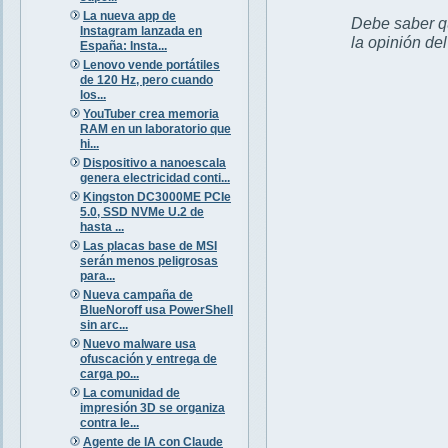
La nueva app de
Debe saber qu
Instagram lanzada en
la opinión de
España: Insta...
Lenovo vende portátiles
de 120 Hz, pero cuando
los...
YouTuber crea memoria
RAM en un laboratorio que
hi...
Dispositivo a nanoescala
genera electricidad conti...
Kingston DC3000ME PCIe
5.0, SSD NVMe U.2 de
hasta ...
Las placas base de MSI
serán menos peligrosas
para...
Nueva campaña de
BlueNoroff usa PowerShell
sin arc...
Nuevo malware usa
ofuscación y entrega de
carga po...
La comunidad de
impresión 3D se organiza
contra le...
Agente de IA con Claude