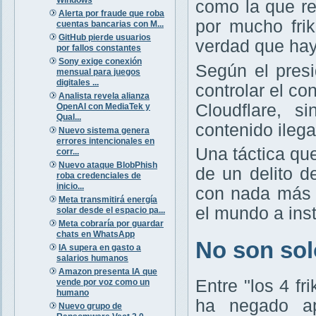
como la que r
Alerta por fraude que roba
por mucho frik
cuentas bancarias con M...
GitHub pierde usuarios
verdad que hay
por fallos constantes
Sony exige conexión
Según el presi
mensual para juegos
digitales ...
controlar el c
Analista revela alianza
Cloudflare, s
OpenAI con MediaTek y
Qual...
contenido ileg
Nuevo sistema genera
errores intencionales en
Una táctica qu
corr...
Nuevo ataque BlobPhish
de un delito d
roba credenciales de
inicio...
con nada más 
Meta transmitirá energía
el mundo a ins
solar desde el espacio pa...
Meta cobraría por guardar
chats en WhatsApp
No son solo
IA supera en gasto a
salarios humanos
Amazon presenta IA que
Entre "los 4 f
vende por voz como un
humano
ha negado ap
Nuevo grupo de