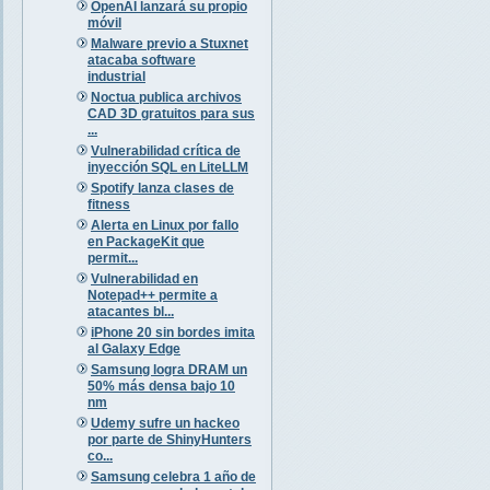
OpenAI lanzará su propio
móvil
Malware previo a Stuxnet
atacaba software
industrial
Noctua publica archivos
CAD 3D gratuitos para sus
...
Vulnerabilidad crítica de
inyección SQL en LiteLLM
Spotify lanza clases de
fitness
Alerta en Linux por fallo
en PackageKit que
permit...
Vulnerabilidad en
Notepad++ permite a
atacantes bl...
iPhone 20 sin bordes imita
al Galaxy Edge
Samsung logra DRAM un
50% más densa bajo 10
nm
Udemy sufre un hackeo
por parte de ShinyHunters
co...
Samsung celebra 1 año de