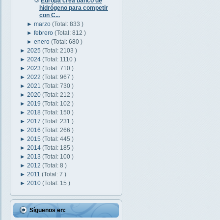
Europa crea banco de
hidrógeno para competir
con C...
►
marzo
(Total: 833 )
►
febrero
(Total: 812 )
►
enero
(Total: 680 )
►
2025
(Total: 2103 )
►
2024
(Total: 1110 )
►
2023
(Total: 710 )
►
2022
(Total: 967 )
►
2021
(Total: 730 )
►
2020
(Total: 212 )
►
2019
(Total: 102 )
►
2018
(Total: 150 )
►
2017
(Total: 231 )
►
2016
(Total: 266 )
►
2015
(Total: 445 )
►
2014
(Total: 185 )
►
2013
(Total: 100 )
►
2012
(Total: 8 )
►
2011
(Total: 7 )
►
2010
(Total: 15 )
Síguenos en: