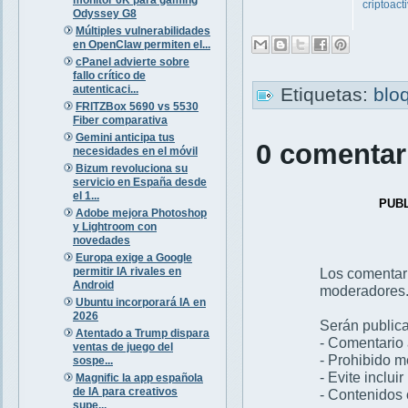
criptoact
Odyssey G8
Múltiples vulnerabilidades
en OpenClaw permiten el...
cPanel advierte sobre
fallo crítico de
autenticaci...
Etiquetas:
blo
FRITZBox 5690 vs 5530
Fiber comparativa
Gemini anticipa tus
0 comentar
necesidades en el móvil
Bizum revoluciona su
servicio en España desde
el 1...
PUB
Adobe mejora Photoshop
y Lightroom con
novedades
Europa exige a Google
permitir IA rivales en
Los comentar
Android
moderadores
Ubuntu incorporará IA en
2026
Serán publica
Atentado a Trump dispara
- Comentario 
ventas de juego del
- Prohibido 
sospe...
- Evite inclui
Magnific la app española
de IA para creativos
- Contenidos 
supe...