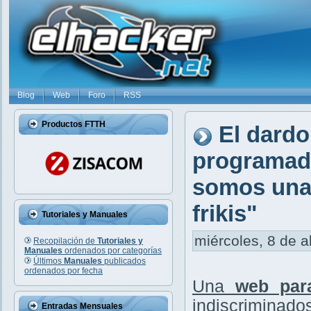
Blog
Web
Foro
RSS
Productos FTTH
El dardo
programado
somos una 
frikis"
Tutoriales y Manuales
miércoles, 8 de a
Recopilación de
Tutoriales y
Manuales
ordenados por categorías
Últimos
Manuales
publicados
ordenados por fecha
Una
web par
indiscriminados
Entradas Mensuales