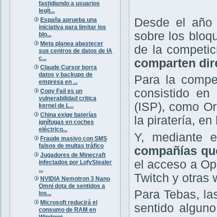
fastidiando a usuarios
legít...
Desde el año 
España aprueba una
iniciativa para limitar los
sobre los bloq
blo...
Meta planea abastecer
de la competi
sus centros de datos de IA
c...
comparten dir
Claude Cursor borra
datos y backups de
Para la compet
empresa en ...
consistido en 
Copy Fail es un
vulnerabilidad critica
(ISP), como Or
kernel de L...
China exige baterías
la piratería, e
ignífugas en coches
eléctrico...
Y, mediante e
Fraude masivo con SMS
falsos de multas tráfico
compañías que
Jugadores de Minecraft
el acceso a O
infectados por LofyStealer
...
Twitch y otras 
NVIDIA Nemotron 3 Nano
Omni dota de sentidos a
Para Tebas, la
los...
Microsoft reducirá el
sentido alguno
consumo de RAM en
Windows