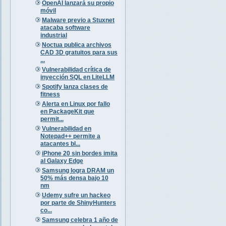
OpenAI lanzará su propio
móvil
Malware previo a Stuxnet
atacaba software
industrial
Noctua publica archivos
CAD 3D gratuitos para sus
...
Vulnerabilidad crítica de
inyección SQL en LiteLLM
Spotify lanza clases de
fitness
Alerta en Linux por fallo
en PackageKit que
permit...
Vulnerabilidad en
Notepad++ permite a
atacantes bl...
iPhone 20 sin bordes imita
al Galaxy Edge
Samsung logra DRAM un
50% más densa bajo 10
nm
Udemy sufre un hackeo
por parte de ShinyHunters
co...
Samsung celebra 1 año de