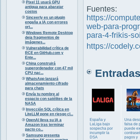
Pixel 11 usará GPU
antigua para abaratar
Fuentes:
costos
https://comput
Sinceerly es un plugin
engaña a IA con errores
web-para-progr
ort...
Windows Remote Desktop
para-4-frikis-s
deja fragmentos de
imágenes...
https://codely.
Vulnerabilidad crítica de
RCE en GitHub.com y
Ente...
China construirá
superordenador con 47 mil
Entradas 
CPU nac...
WhatsApp lanzará
almacenamiento cifrado
para chats
Envía tu nombre al
espacio con satélites de la
NASA
Inyección SQL crítica en
LiteLLM pone en riesgo cl...
España y
Una des
OpenAI lleva su IA a
LaLiga bajo
falsa de 
Amazon tras terminar
sospecha por
puede e
pacto co...
incumplir la
contrase
Samsung presenta
DSA
pagos y
monitor 6K para gaming