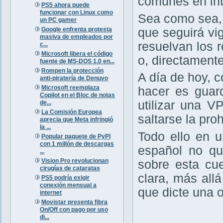
comunes en int
PS5 ahora puede
funcionar con Linux como
Sea como sea,
un PC gamer
Google enfrenta protesta
que seguirá vig
masiva de empleados por
resuelvan los r
c...
Microsoft libera el código
o, directament
fuente de MS-DOS 1.0 en...
Rompen la protección
A día de hoy, 
anti-piratería de Denuvo
Microsoft reemplaza
hacer es guar
Copilot en el Bloc de notas
utilizar una V
de...
La Comisión Europea
saltarse la pro
aprecia que Meta infringió
la ...
Todo ello en 
Popular paquete de PyPI
con 1 millón de descargas
español no qu
...
Vision Pro revolucionan
sobre esta cu
cirugías de cataratas
clara, más all
PS5 podría exigir
conexión mensual a
que dicte una 
internet
Movistar presenta fibra
On/Off con pago por uso
di...