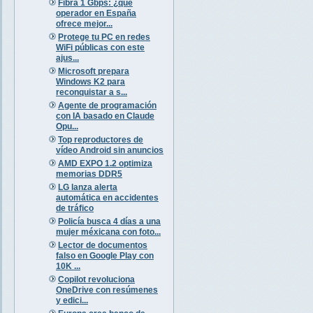
Fibra 1 Gbps: ¿qué
operador en España
ofrece mejor...
Protege tu PC en redes
WiFi públicas con este
ajus...
Microsoft prepara
Windows K2 para
reconquistar a s...
Agente de programación
con IA basado en Claude
Opu...
Top reproductores de
vídeo Android sin anuncios
AMD EXPO 1.2 optimiza
memorias DDR5
LG lanza alerta
automática en accidentes
de tráfico
Policía busca 4 días a una
mujer méxicana con foto...
Lector de documentos
falso en Google Play con
10K ...
Copilot revoluciona
OneDrive con resúmenes
y edici...