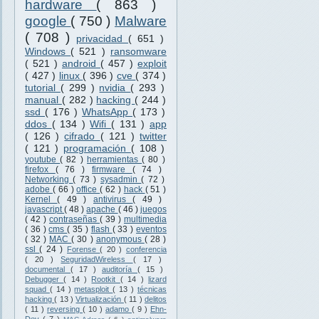
hardware
( 863 )
google
( 750 )
Malware
( 708 )
privacidad
( 651 )
Windows
( 521 )
ransomware
( 521 )
android
( 457 )
exploit
( 427 )
linux
( 396 )
cve
( 374 )
tutorial
( 299 )
nvidia
( 293 )
manual
( 282 )
hacking
( 244 )
ssd
( 176 )
WhatsApp
( 173 )
ddos
( 134 )
Wifi
( 131 )
app
( 126 )
cifrado
( 121 )
twitter
( 121 )
programación
( 108 )
youtube
( 82 )
herramientas
( 80 )
firefox
( 76 )
firmware
( 74 )
Networking
( 73 )
sysadmin
( 72 )
adobe
( 66 )
office
( 62 )
hack
( 51 )
Kernel
( 49 )
antivirus
( 49 )
javascript
( 48 )
apache
( 46 )
juegos
( 42 )
contraseñas
( 39 )
multimedia
( 36 )
cms
( 35 )
flash
( 33 )
eventos
( 32 )
MAC
( 30 )
anonymous
( 28 )
ssl
( 24 )
Forense
( 20 )
conferencia
( 20 )
SeguridadWireless
( 17 )
documental
( 17 )
auditoría
( 15 )
Debugger
( 14 )
Rootkit
( 14 )
lizard
squad
( 14 )
metasploit
( 13 )
técnicas
hacking
( 13 )
Virtualización
( 11 )
delitos
( 11 )
reversing
( 10 )
adamo
( 9 )
Ehn-