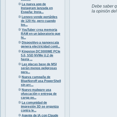
La nueva app de
Debe saber qu
Instagram lanzada en
la opinión de
España: Insta...
Lenovo vende portátiles
de 120 Hz, pero cuando
los...
YouTuber crea memoria
RAM en un laboratorio que
hi...
Dispositivo a nanoescala
genera electricidad conti...
Kingston DC3000ME PCIe
5.0, SSD NVMe U.2 de
hasta ...
Las placas base de MSI
serán menos peligrosas
para...
Nueva campaña de
BlueNoroff usa PowerShell
sin arc...
Nuevo malware usa
ofuscación y entrega de
carga po...
La comunidad de
impresión 3D se organiza
contra le...
Agente de IA con Claude