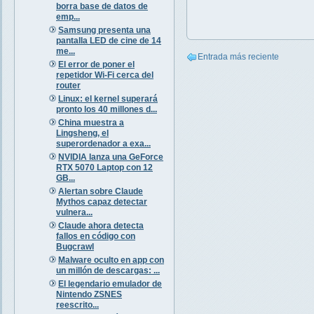
borra base de datos de
emp...
Samsung presenta una
pantalla LED de cine de 14
me...
Entrada más reciente
El error de poner el
repetidor Wi-Fi cerca del
router
Linux: el kernel superará
pronto los 40 millones d...
China muestra a
Lingsheng, el
superordenador a exa...
NVIDIA lanza una GeForce
RTX 5070 Laptop con 12
GB...
Alertan sobre Claude
Mythos capaz detectar
vulnera...
Claude ahora detecta
fallos en código con
Bugcrawl
Malware oculto en app con
un millón de descargas: ...
El legendario emulador de
Nintendo ZSNES
reescrito...