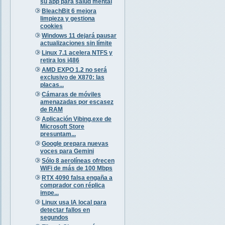
su app para salud mental
BleachBit 6 mejora
limpieza y gestiona
cookies
Windows 11 dejará pausar
actualizaciones sin límite
Linux 7.1 acelera NTFS y
retira los i486
AMD EXPO 1.2 no será
exclusivo de X870: las
placas...
Cámaras de móviles
amenazadas por escasez
de RAM
Aplicación Vibing.exe de
Microsoft Store
presuntam...
Google prepara nuevas
voces para Gemini
Sólo 8 aerolíneas ofrecen
WiFi de más de 100 Mbps
RTX 4090 falsa engaña a
comprador con réplica
impe...
Linux usa IA local para
detectar fallos en
segundos