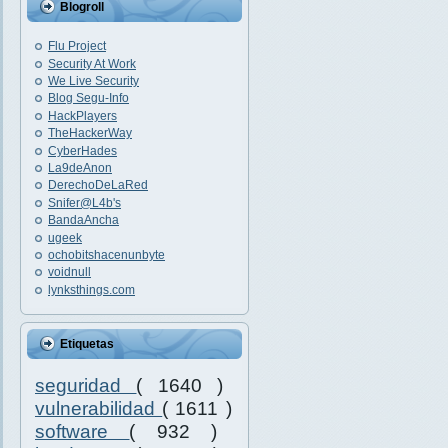
Blogroll
Flu Project
Security At Work
We Live Security
Blog Segu-Info
HackPlayers
TheHackerWay
CyberHades
La9deAnon
DerechoDeLaRed
Snifer@L4b's
BandaAncha
ugeek
ochobitshacenunbyte
voidnull
lynksthings.com
Etiquetas
seguridad
( 1640 )
vulnerabilidad
( 1611 )
software
( 932 )