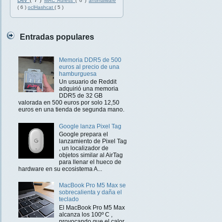
Dev
( 7 )
MAC Adress
( 6 )
antimalware
( 6 )
oclHashcat
( 5 )
Entradas populares
Memoria DDR5 de 500
euros al precio de una
hamburguesa
Un usuario de Reddit
adquirió una memoria
DDR5 de 32 GB
valorada en 500 euros por solo 12,50
euros en una tienda de segunda mano.
Google lanza Pixel Tag
Google prepara el
lanzamiento de Pixel Tag
, un localizador de
objetos similar al AirTag
para llenar el hueco de
hardware en su ecosistema A...
MacBook Pro M5 Max se
sobrecalienta y daña el
teclado
El MacBook Pro M5 Max
alcanza los 100º C ,
provocando que el calor