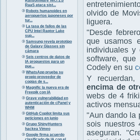
Ransomware Vect 2.0
entretenimient
RaaS ataca sist...
Robots humanoides en
olvido de Movis
aeropuertos japoneses por
liguera.
tur...
La tasa de fallos de las
"Desde febrero
CPU Intel Raptor Lake
sup...
que usamos e
Samsung revela prototipo
de Galaxy Glasses sin
individuales y
cámara
software, que 
Seis centros de datos de
IA propuestos para un
Codely en su
c
pue...
WhatsApp prueba su
Y recuerdan
propio proveedor de
copias de s...
encima de otr
Magnific la nueva era de
Freepik con IA
webs de 4 fri
Grave vulnerabilidad en
activos mensua
autenticación de cPanel y
WHM
"Aun dando la 
GitHub Copilot limita sus
peticiones en junio
sois nuestros 
Grupo ShinyHunters
hackea Vimeo
aseguran. "C
Google firma acuerdo
clasificado de IA con el