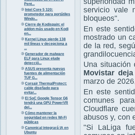
superioridad m
Pent...
servicio vale
Intel Core 5 320:
prometedor para portátiles
bloqueos".
Windo...
Cierre de Kodispain: el
En este sentid
addon más usado en Kodi
en...
mostrado un ca
Kernel Linux pierde 138
mil líneas y decepciona a
de la red, seg
...
grandilocuencia
Generador de malware
ELF para Linux elude
Una situación
detecció...
ASUS presenta nuevas
Movistar deja
fuentes de alimentación
TUF G...
marzo de 2026,
Corsair ThermalProtect:
cable diseñado para
En este senti
evitar...
El SoC Google Tensor G6
comunes paras
tendrá una GPU PowerVR
Cloudflare cu
del...
Cómo mantener la
abusos y, con e
seguridad en redes Wi-Fi
públicas
"Si LaLiga fu
Canonical integrará IA en
Ubuntu