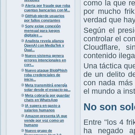
como la que r
Alerta por fraude que roba
por mucho frik
cuentas bancarias con M...
GitHub pierde usuarios
verdad que hay
por fallos constantes
Sony exige conexión
Según el presi
mensual para juegos
digitales ...
controlar el c
Analista revela alianza
Cloudflare, s
OpenAI con MediaTek y
Qual...
contenido ileg
Nuevo sistema genera
errores intencionales en
Una táctica qu
corr...
Nuevo ataque BlobPhish
de un delito d
roba credenciales de
inicio...
con nada más 
Meta transmitirá energía
el mundo a ins
solar desde el espacio pa...
Meta cobraría por guardar
chats en WhatsApp
No son solo
IA supera en gasto a
salarios humanos
Amazon presenta IA que
Entre "los 4 f
vende por voz como un
humano
ha negado ap
Nuevo grupo de