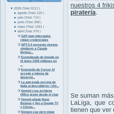
nuestros 4 friki
▼
2026
(Total: 6212 )
piratería
.
►
agosto
(Total: 220 )
►
julio
(Total: 710 )
►
junio
(Total: 898 )
►
mayo
(Total: 1081 )
▼
abril
(Total: 978 )
SAP npm infectados
roban credenciales
GPT-5.5 presenta riesgos
similares a Claude
Mythos...
Exempleado de Google en
IA logra 1000 millones en
...
Extensión de Cursor AI
accede a tokens de
desarrol...
La app espía secreta de
Italia al descubierto: cóm...
Gemini crea archivos
Se suman más v
Office gratis desde el chat
Gemini añade Nano
LaLiga, que c
Banana y Veo a Google TV
y Chrom...
tienen que ver c
Denuvo cae pero sigue