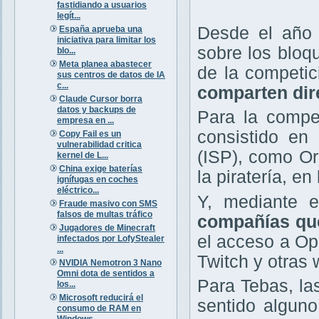
fastidiando a usuarios
legít...
Desde el año 
España aprueba una
iniciativa para limitar los
sobre los bloq
blo...
Meta planea abastecer
de la competi
sus centros de datos de IA
c...
comparten dir
Claude Cursor borra
datos y backups de
Para la compet
empresa en ...
consistido en 
Copy Fail es un
vulnerabilidad critica
(ISP), como Or
kernel de L...
China exige baterías
la piratería, e
ignífugas en coches
eléctrico...
Y, mediante e
Fraude masivo con SMS
falsos de multas tráfico
compañías que
Jugadores de Minecraft
el acceso a O
infectados por LofyStealer
...
Twitch y otras 
NVIDIA Nemotron 3 Nano
Omni dota de sentidos a
Para Tebas, la
los...
Microsoft reducirá el
sentido alguno
consumo de RAM en
Windows