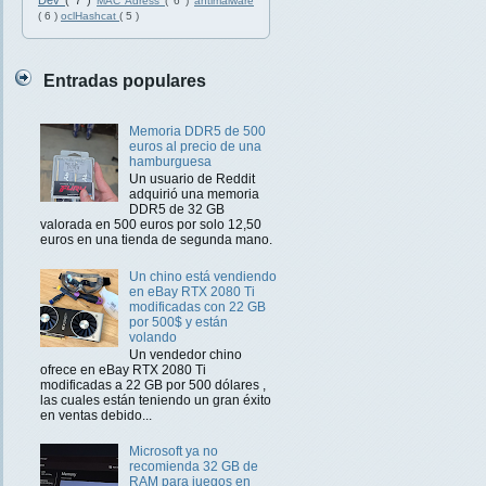
Dev
( 7 )
MAC Adress
( 6 )
antimalware
( 6 )
oclHashcat
( 5 )
Entradas populares
Memoria DDR5 de 500
euros al precio de una
hamburguesa
Un usuario de Reddit
adquirió una memoria
DDR5 de 32 GB
valorada en 500 euros por solo 12,50
euros en una tienda de segunda mano.
Un chino está vendiendo
en eBay RTX 2080 Ti
modificadas con 22 GB
por 500$ y están
volando
Un vendedor chino
ofrece en eBay RTX 2080 Ti
modificadas a 22 GB por 500 dólares ,
las cuales están teniendo un gran éxito
en ventas debido...
Microsoft ya no
recomienda 32 GB de
RAM para juegos en