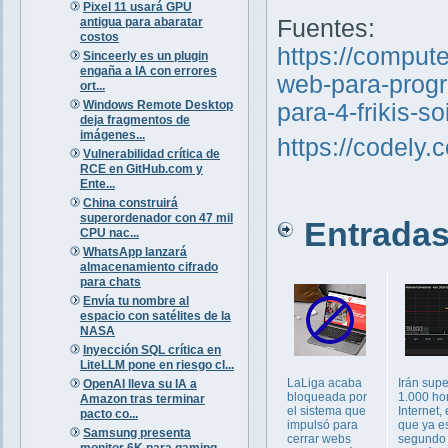
Pixel 11 usará GPU
antigua para abaratar
Fuentes:
costos
https://comput
Sinceerly es un plugin
engaña a IA con errores
web-para-progr
ort...
Windows Remote Desktop
para-4-frikis-s
deja fragmentos de
imágenes...
https://codely.
Vulnerabilidad crítica de
RCE en GitHub.com y
Ente...
China construirá
superordenador con 47 mil
Entradas 
CPU nac...
WhatsApp lanzará
almacenamiento cifrado
para chats
Envía tu nombre al
espacio con satélites de la
NASA
Inyección SQL crítica en
LiteLLM pone en riesgo cl...
LaLiga acaba
Irán supe
OpenAI lleva su IA a
bloqueada por
1.000 ho
Amazon tras terminar
el sistema que
Internet, 
pacto co...
impulsó para
que ya es
Samsung presenta
cerrar webs
segundo
monitor 6K para gaming