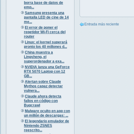
borra base de datos de
emp...
Samsung presenta una
pantalla LED de cine de 14
me...
Entrada más reciente
El error de poner el
repetidor Wi-Fi cerca del
router
Linux: el kernel superará
pronto los 40 millones d...
China muestra a
Lingsheng, el
superordenador a exa...
NVIDIA lanza una GeForce
RTX 5070 Laptop con 12
GB...
Alertan sobre Claude
Mythos capaz detectar
vulnera...
Claude ahora detecta
fallos en código con
Bugcrawl
Malware oculto en app con
un millón de descargas: ...
El legendario emulador de
Nintendo ZSNES
reescrito...