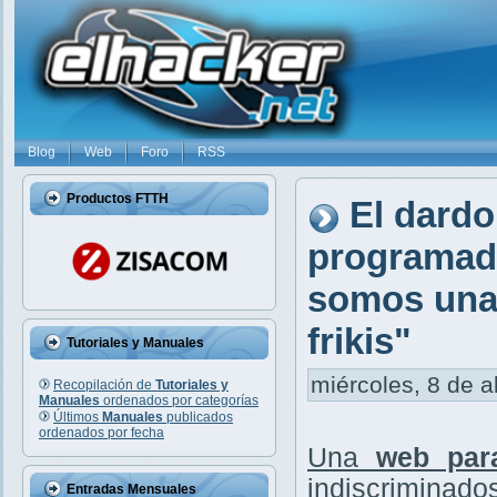
Blog
Web
Foro
RSS
Productos FTTH
El dardo
programado
somos una 
frikis"
Tutoriales y Manuales
miércoles, 8 de a
Recopilación de
Tutoriales y
Manuales
ordenados por categorías
Últimos
Manuales
publicados
ordenados por fecha
Una
web par
indiscriminados
Entradas Mensuales