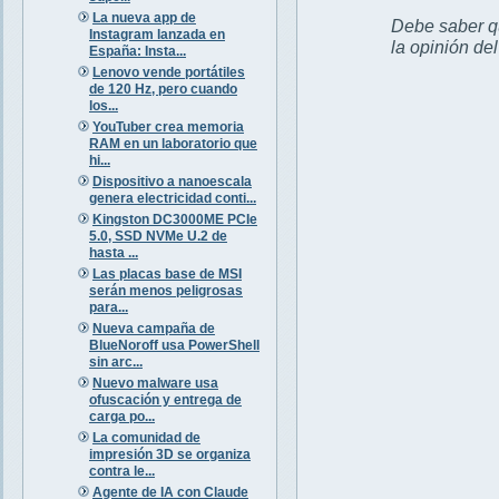
La nueva app de
Debe saber qu
Instagram lanzada en
la opinión de
España: Insta...
Lenovo vende portátiles
de 120 Hz, pero cuando
los...
YouTuber crea memoria
RAM en un laboratorio que
hi...
Dispositivo a nanoescala
genera electricidad conti...
Kingston DC3000ME PCIe
5.0, SSD NVMe U.2 de
hasta ...
Las placas base de MSI
serán menos peligrosas
para...
Nueva campaña de
BlueNoroff usa PowerShell
sin arc...
Nuevo malware usa
ofuscación y entrega de
carga po...
La comunidad de
impresión 3D se organiza
contra le...
Agente de IA con Claude