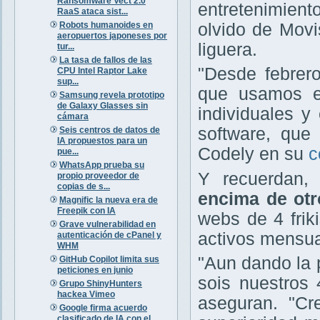
Ransomware Vect 2.0
entretenimient
RaaS ataca sist...
Robots humanoides en
olvido de Movis
aeropuertos japoneses por
liguera.
tur...
La tasa de fallos de las
"Desde febrero
CPU Intel Raptor Lake
sup...
que usamos e
Samsung revela prototipo
de Galaxy Glasses sin
individuales y
cámara
software, que 
Seis centros de datos de
IA propuestos para un
Codely en su
c
pue...
WhatsApp prueba su
Y recuerdan
propio proveedor de
copias de s...
encima de otr
Magnific la nueva era de
Freepik con IA
webs de 4 fri
Grave vulnerabilidad en
activos mensua
autenticación de cPanel y
WHM
"Aun dando la 
GitHub Copilot limita sus
peticiones en junio
sois nuestros 
Grupo ShinyHunters
hackea Vimeo
aseguran. "C
Google firma acuerdo
clasificado de IA con el