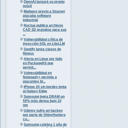
OpenAI lanzará su propio
móvil
Malware previo a Stuxnet
atacaba software
industrial
Noctua publica archivos
CAD 3D gratuitos para sus
...
Vulnerabilidad crítica de
inyección SQL en LiteLLM
Spotify lanza clases de
fitness
Alerta en Linux por fallo
en PackageKit que
permit...
Vulnerabilidad en
Notepad++ permite a
atacantes bl...
iPhone 20 sin bordes imita
al Galaxy Edge
Samsung logra DRAM un
50% más densa bajo 10
nm
Udemy sufre un hackeo
por parte de ShinyHunters
co...
Samsung celebra 1 año de