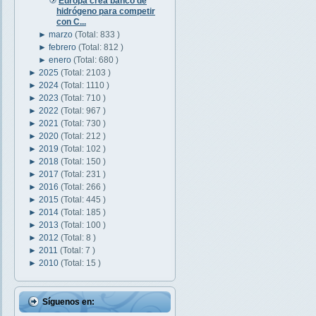
Europa crea banco de
hidrógeno para competir
con C...
►
marzo
(Total: 833 )
►
febrero
(Total: 812 )
►
enero
(Total: 680 )
►
2025
(Total: 2103 )
►
2024
(Total: 1110 )
►
2023
(Total: 710 )
►
2022
(Total: 967 )
►
2021
(Total: 730 )
►
2020
(Total: 212 )
►
2019
(Total: 102 )
►
2018
(Total: 150 )
►
2017
(Total: 231 )
►
2016
(Total: 266 )
►
2015
(Total: 445 )
►
2014
(Total: 185 )
►
2013
(Total: 100 )
►
2012
(Total: 8 )
►
2011
(Total: 7 )
►
2010
(Total: 15 )
Síguenos en: