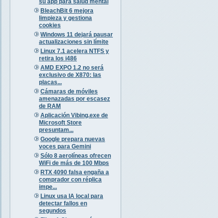
su app para salud mental
BleachBit 6 mejora
limpieza y gestiona
cookies
Windows 11 dejará pausar
actualizaciones sin límite
Linux 7.1 acelera NTFS y
retira los i486
AMD EXPO 1.2 no será
exclusivo de X870: las
placas...
Cámaras de móviles
amenazadas por escasez
de RAM
Aplicación Vibing.exe de
Microsoft Store
presuntam...
Google prepara nuevas
voces para Gemini
Sólo 8 aerolíneas ofrecen
WiFi de más de 100 Mbps
RTX 4090 falsa engaña a
comprador con réplica
impe...
Linux usa IA local para
detectar fallos en
segundos