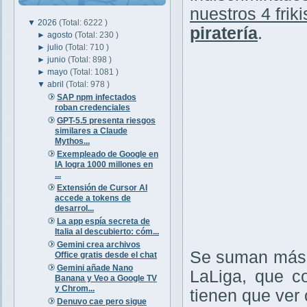
nuestros 4 friki
▼
2026
(Total: 6222 )
piratería
.
►
agosto
(Total: 230 )
►
julio
(Total: 710 )
►
junio
(Total: 898 )
►
mayo
(Total: 1081 )
▼
abril
(Total: 978 )
SAP npm infectados
roban credenciales
GPT-5.5 presenta riesgos
similares a Claude
Mythos...
Exempleado de Google en
IA logra 1000 millones en
...
Extensión de Cursor AI
accede a tokens de
desarrol...
La app espía secreta de
Italia al descubierto: cóm...
Gemini crea archivos
Se suman más v
Office gratis desde el chat
Gemini añade Nano
LaLiga, que c
Banana y Veo a Google TV
y Chrom...
tienen que ver c
Denuvo cae pero sigue