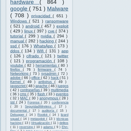
hardware
( 864 )
google
( 751 )
Malware
( 708 )
privacidad
( 651 )
Windows
( 521 )
ransomware
( 521 )
android
( 457 )
exploit
( 429 )
linux
( 397 )
cve
( 374 )
tutorial
( 299 )
nvidia
( 294 )
manual
( 282 )
hacking
( 244 )
ssd
( 176 )
WhatsApp
( 173 )
ddos
( 134 )
Wifi
( 131 )
app
( 126 )
cifrado
( 121 )
twitter
( 121 )
programación
( 108 )
youtube
( 82 )
herramientas
( 80 )
firefox
( 76 )
firmware
( 74 )
Networking
( 73 )
sysadmin
( 72 )
adobe
( 66 )
office
( 62 )
hack
( 51 )
Kernel
( 49 )
antivirus
( 49 )
javascript
( 48 )
apache
( 46 )
juegos
( 42 )
contraseñas
( 39 )
multimedia
( 36 )
cms
( 35 )
flash
( 33 )
eventos
( 32 )
MAC
( 30 )
anonymous
( 28 )
ssl
( 24 )
Forense
( 20 )
conferencia
( 20 )
SeguridadWireless
( 17 )
documental
( 17 )
auditoría
( 15 )
Debugger
( 14 )
Rootkit
( 14 )
lizard
squad
( 14 )
metasploit
( 13 )
técnicas
hacking
( 13 )
Virtualización
( 11 )
delitos
( 11 )
reversing
( 10 )
adamo
( 9 )
Ehn-