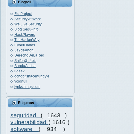
Blogroll
Flu Project
Security At Work
We Live Security
Blog Segu-Info
HackPlayers
TheHackerWay
CyberHades
La9deAnon
DerechoDeLaRed
Snifer@L4b's
BandaAncha
ugeek
ochobitshacenunbyte
voidnull
lynksthings.com
Etiquetas
seguridad
( 1643 )
vulnerabilidad
( 1616 )
software
( 934 )