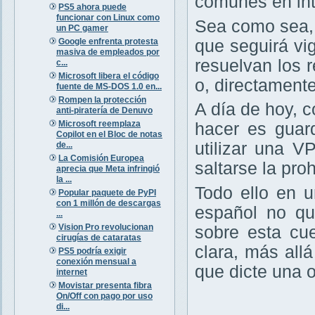
comunes en int
PS5 ahora puede
funcionar con Linux como
Sea como sea,
un PC gamer
Google enfrenta protesta
que seguirá vig
masiva de empleados por
resuelvan los r
c...
Microsoft libera el código
o, directament
fuente de MS-DOS 1.0 en...
Rompen la protección
A día de hoy, 
anti-piratería de Denuvo
Microsoft reemplaza
hacer es guar
Copilot en el Bloc de notas
utilizar una V
de...
La Comisión Europea
saltarse la pro
aprecia que Meta infringió
la ...
Todo ello en 
Popular paquete de PyPI
con 1 millón de descargas
español no qu
...
Vision Pro revolucionan
sobre esta cu
cirugías de cataratas
clara, más all
PS5 podría exigir
conexión mensual a
que dicte una 
internet
Movistar presenta fibra
On/Off con pago por uso
di...