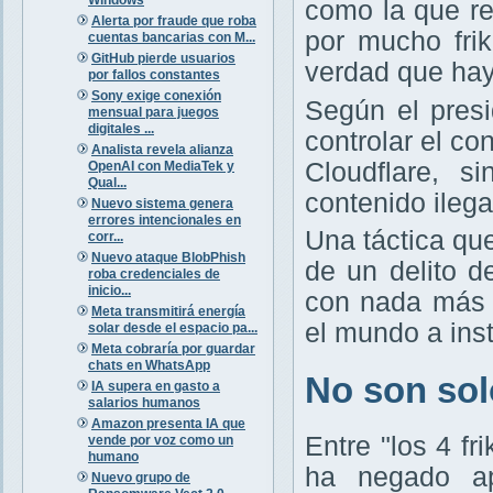
como la que r
Alerta por fraude que roba
por mucho frik
cuentas bancarias con M...
GitHub pierde usuarios
verdad que hay
por fallos constantes
Sony exige conexión
Según el presi
mensual para juegos
digitales ...
controlar el c
Analista revela alianza
Cloudflare, s
OpenAI con MediaTek y
Qual...
contenido ileg
Nuevo sistema genera
errores intencionales en
Una táctica qu
corr...
Nuevo ataque BlobPhish
de un delito d
roba credenciales de
inicio...
con nada más 
Meta transmitirá energía
el mundo a ins
solar desde el espacio pa...
Meta cobraría por guardar
chats en WhatsApp
No son solo
IA supera en gasto a
salarios humanos
Amazon presenta IA que
Entre "los 4 f
vende por voz como un
humano
ha negado ap
Nuevo grupo de