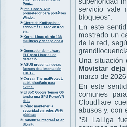
superioridad m
Pent...
servicio vale
Intel Core 5 320:
prometedor para portátiles
bloqueos".
Windo...
Cierre de Kodispain: el
En este sentid
addon más usado en Kodi
en...
mostrado un ca
Kernel Linux pierde 138
mil líneas y decepciona a
de la red, seg
...
grandilocuencia
Generador de malware
ELF para Linux elude
Una situación
detecció...
ASUS presenta nuevas
Movistar deja
fuentes de alimentación
TUF G...
marzo de 2026,
Corsair ThermalProtect:
cable diseñado para
En este senti
evitar...
El SoC Google Tensor G6
comunes paras
tendrá una GPU PowerVR
Cloudflare cu
del...
Cómo mantener la
abusos y, con e
seguridad en redes Wi-Fi
públicas
"Si LaLiga fu
Canonical integrará IA en
Ubuntu