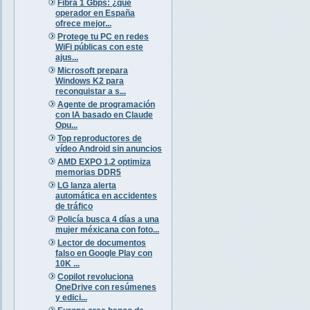
Fibra 1 Gbps: ¿qué
operador en España
ofrece mejor...
Protege tu PC en redes
WiFi públicas con este
ajus...
Microsoft prepara
Windows K2 para
reconquistar a s...
Agente de programación
con IA basado en Claude
Opu...
Top reproductores de
vídeo Android sin anuncios
AMD EXPO 1.2 optimiza
memorias DDR5
LG lanza alerta
automática en accidentes
de tráfico
Policía busca 4 días a una
mujer méxicana con foto...
Lector de documentos
falso en Google Play con
10K ...
Copilot revoluciona
OneDrive con resúmenes
y edici...