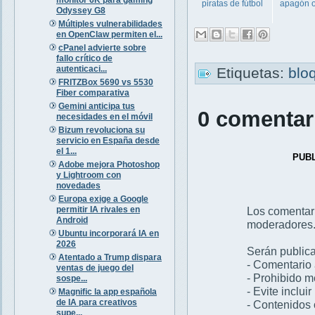
piratas de fútbol
apagón on
Odyssey G8
Múltiples vulnerabilidades
en OpenClaw permiten el...
cPanel advierte sobre
fallo crítico de
autenticaci...
Etiquetas:
blo
FRITZBox 5690 vs 5530
Fiber comparativa
Gemini anticipa tus
0 comentar
necesidades en el móvil
Bizum revoluciona su
servicio en España desde
el 1...
PUB
Adobe mejora Photoshop
y Lightroom con
novedades
Europa exige a Google
permitir IA rivales en
Los comentar
Android
moderadores
Ubuntu incorporará IA en
2026
Serán publica
Atentado a Trump dispara
- Comentario 
ventas de juego del
- Prohibido 
sospe...
- Evite inclui
Magnific la app española
de IA para creativos
- Contenidos 
supe...