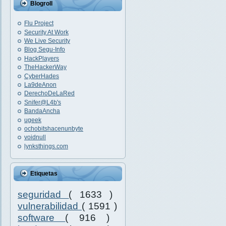
Blogroll
Flu Project
Security At Work
We Live Security
Blog Segu-Info
HackPlayers
TheHackerWay
CyberHades
La9deAnon
DerechoDeLaRed
Snifer@L4b's
BandaAncha
ugeek
ochobitshacenunbyte
voidnull
lynksthings.com
Etiquetas
seguridad
( 1633 )
vulnerabilidad
( 1591 )
software
( 916 )