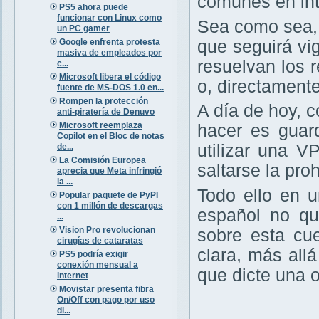
comunes en int
PS5 ahora puede
funcionar con Linux como
Sea como sea,
un PC gamer
Google enfrenta protesta
que seguirá vig
masiva de empleados por
resuelvan los r
c...
Microsoft libera el código
o, directament
fuente de MS-DOS 1.0 en...
Rompen la protección
A día de hoy, 
anti-piratería de Denuvo
Microsoft reemplaza
hacer es guar
Copilot en el Bloc de notas
utilizar una V
de...
La Comisión Europea
saltarse la pro
aprecia que Meta infringió
la ...
Todo ello en 
Popular paquete de PyPI
con 1 millón de descargas
español no qu
...
Vision Pro revolucionan
sobre esta cu
cirugías de cataratas
clara, más all
PS5 podría exigir
conexión mensual a
que dicte una 
internet
Movistar presenta fibra
On/Off con pago por uso
di...