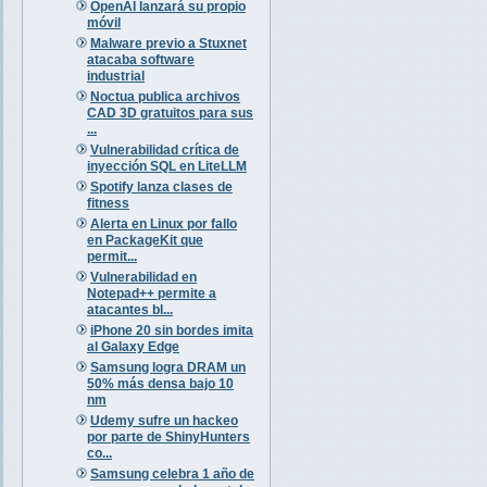
OpenAI lanzará su propio
móvil
Malware previo a Stuxnet
atacaba software
industrial
Noctua publica archivos
CAD 3D gratuitos para sus
...
Vulnerabilidad crítica de
inyección SQL en LiteLLM
Spotify lanza clases de
fitness
Alerta en Linux por fallo
en PackageKit que
permit...
Vulnerabilidad en
Notepad++ permite a
atacantes bl...
iPhone 20 sin bordes imita
al Galaxy Edge
Samsung logra DRAM un
50% más densa bajo 10
nm
Udemy sufre un hackeo
por parte de ShinyHunters
co...
Samsung celebra 1 año de