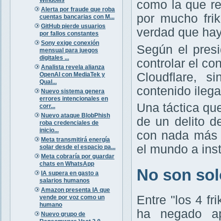
como la que r
Alerta por fraude que roba
por mucho frik
cuentas bancarias con M...
GitHub pierde usuarios
verdad que hay
por fallos constantes
Sony exige conexión
Según el presi
mensual para juegos
digitales ...
controlar el c
Analista revela alianza
Cloudflare, s
OpenAI con MediaTek y
Qual...
contenido ileg
Nuevo sistema genera
errores intencionales en
Una táctica qu
corr...
Nuevo ataque BlobPhish
de un delito d
roba credenciales de
inicio...
con nada más 
Meta transmitirá energía
el mundo a ins
solar desde el espacio pa...
Meta cobraría por guardar
chats en WhatsApp
No son solo
IA supera en gasto a
salarios humanos
Amazon presenta IA que
Entre "los 4 f
vende por voz como un
humano
ha negado ap
Nuevo grupo de