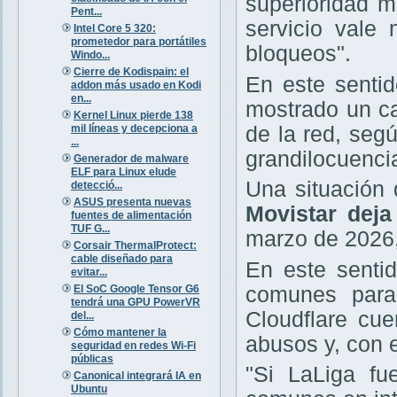
superioridad m
Pent...
servicio vale
Intel Core 5 320:
prometedor para portátiles
bloqueos".
Windo...
Cierre de Kodispain: el
En este sentid
addon más usado en Kodi
en...
mostrado un ca
Kernel Linux pierde 138
mil líneas y decepciona a
de la red, seg
...
grandilocuencia
Generador de malware
ELF para Linux elude
Una situación
detecció...
ASUS presenta nuevas
Movistar deja
fuentes de alimentación
TUF G...
marzo de 2026,
Corsair ThermalProtect:
cable diseñado para
En este senti
evitar...
El SoC Google Tensor G6
comunes paras
tendrá una GPU PowerVR
Cloudflare cu
del...
Cómo mantener la
abusos y, con e
seguridad en redes Wi-Fi
públicas
"Si LaLiga fu
Canonical integrará IA en
Ubuntu