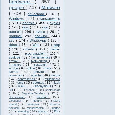
hardware
( 857 )
google
( 747 )
Malware
( 708 )
privacidad
( 646 )
Windows
( 521 )
ransomware
( 519 )
android
( 455 )
exploit
( 420 )
linux
( 391 )
cve
( 374 )
tutorial
( 299 )
nvidia
( 291 )
manual
( 282 )
hacking
( 244 )
ssd
( 174 )
WhatsApp
( 173 )
ddos
( 134 )
Wifi
( 131 )
app
( 126 )
cifrado
( 121 )
twitter
( 121 )
programación
( 105 )
youtube
( 82 )
herramientas
( 80 )
firefox
( 76 )
Networking
( 73 )
firmware
( 73 )
sysadmin
( 72 )
adobe
( 65 )
office
( 62 )
hack
( 51 )
Kernel
( 49 )
antivirus
( 49 )
javascript
( 48 )
apache
( 46 )
juegos
( 42 )
contraseñas
( 39 )
multimedia
( 36 )
cms
( 35 )
eventos
( 32 )
flash
( 32 )
MAC
( 30 )
anonymous
( 28 )
ssl
( 24 )
Forense
( 20 )
conferencia
( 20 )
SeguridadWireless
( 17 )
documental
( 17 )
auditoría
( 15 )
Debugger
( 14 )
Rootkit
( 14 )
lizard
squad
( 14 )
metasploit
( 13 )
técnicas
hacking
( 13 )
Virtualización
( 11 )
delitos
( 11 )
reversing
( 10 )
adamo
( 9 )
Ehn-