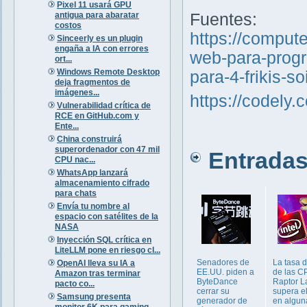
Pixel 11 usará GPU
antigua para abaratar
Fuentes:
costos
https://comput
Sinceerly es un plugin
engaña a IA con errores
web-para-progr
ort...
Windows Remote Desktop
para-4-frikis-s
deja fragmentos de
imágenes...
https://codely.
Vulnerabilidad crítica de
RCE en GitHub.com y
Ente...
China construirá
superordenador con 47 mil
Entradas 
CPU nac...
WhatsApp lanzará
almacenamiento cifrado
para chats
Envía tu nombre al
espacio con satélites de la
NASA
Inyección SQL crítica en
LiteLLM pone en riesgo cl...
Senadores de
La tasa d
OpenAI lleva su IA a
EE.UU. piden a
de las CP
Amazon tras terminar
ByteDance
Raptor L
pacto co...
cerrar su
supera e
Samsung presenta
generador de
en algun
monitor 6K para gaming