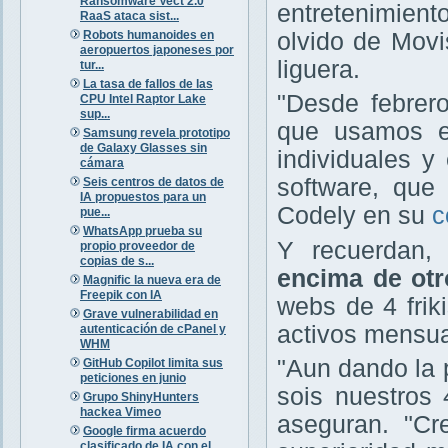
Ransomware Vect 2.0
entretenimient
RaaS ataca sist...
Robots humanoides en
olvido de Movis
aeropuertos japoneses por
liguera.
tur...
La tasa de fallos de las
"Desde febrero
CPU Intel Raptor Lake
sup...
que usamos e
Samsung revela prototipo
de Galaxy Glasses sin
individuales y
cámara
software, que 
Seis centros de datos de
IA propuestos para un
Codely en su
c
pue...
WhatsApp prueba su
Y recuerdan
propio proveedor de
copias de s...
encima de otr
Magnific la nueva era de
Freepik con IA
webs de 4 fri
Grave vulnerabilidad en
activos mensua
autenticación de cPanel y
WHM
"Aun dando la 
GitHub Copilot limita sus
peticiones en junio
sois nuestros 
Grupo ShinyHunters
hackea Vimeo
aseguran. "C
Google firma acuerdo
clasificado de IA con el