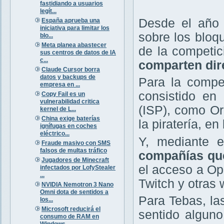
fastidiando a usuarios
legít...
Desde el año 
España aprueba una
iniciativa para limitar los
sobre los bloq
blo...
Meta planea abastecer
de la competi
sus centros de datos de IA
c...
comparten dir
Claude Cursor borra
datos y backups de
Para la compet
empresa en ...
consistido en 
Copy Fail es un
vulnerabilidad critica
(ISP), como Or
kernel de L...
China exige baterías
la piratería, e
ignífugas en coches
eléctrico...
Y, mediante e
Fraude masivo con SMS
falsos de multas tráfico
compañías que
Jugadores de Minecraft
el acceso a O
infectados por LofyStealer
...
Twitch y otras 
NVIDIA Nemotron 3 Nano
Omni dota de sentidos a
Para Tebas, la
los...
Microsoft reducirá el
sentido alguno
consumo de RAM en
Windows