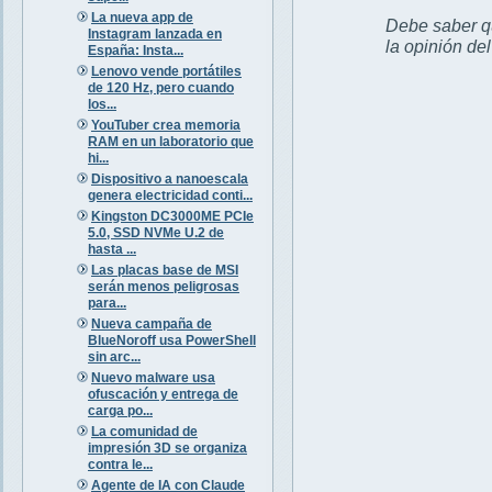
La nueva app de
Debe saber qu
Instagram lanzada en
la opinión de
España: Insta...
Lenovo vende portátiles
de 120 Hz, pero cuando
los...
YouTuber crea memoria
RAM en un laboratorio que
hi...
Dispositivo a nanoescala
genera electricidad conti...
Kingston DC3000ME PCIe
5.0, SSD NVMe U.2 de
hasta ...
Las placas base de MSI
serán menos peligrosas
para...
Nueva campaña de
BlueNoroff usa PowerShell
sin arc...
Nuevo malware usa
ofuscación y entrega de
carga po...
La comunidad de
impresión 3D se organiza
contra le...
Agente de IA con Claude