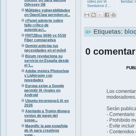
vídeo por IA
tiendas: l
Odyssey G8
Seedance 2....
Múltiples vulnerabilidades
en OpenClaw permiten el...
cPanel advierte sobre
fallo crítico de
autenticaci...
Etiquetas:
blo
FRITZBox 5690 vs 5530
Fiber comparativa
Gemini anticipa tus
0 comentar
necesidades en el móvil
Bizum revoluciona su
servicio en España desde
el 1...
PUB
Adobe mejora Photoshop
y Lightroom con
novedades
Europa exige a Google
permitir IA rivales en
Los comentar
Android
moderadores
Ubuntu incorporará IA en
2026
Serán publica
Atentado a Trump dispara
- Comentario 
ventas de juego del
- Prohibido 
sospe...
- Evite inclui
Magnific la app española
de IA para creativos
- Contenidos 
supe...