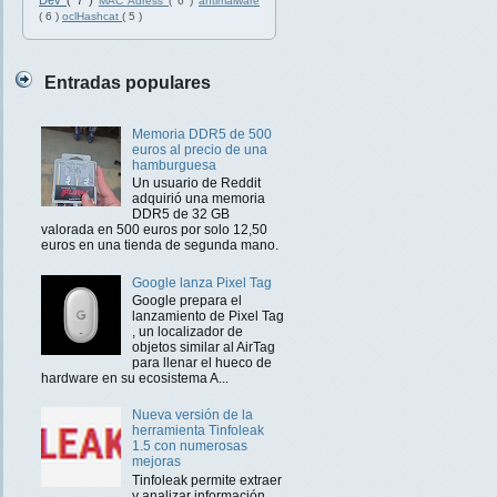
Dev
( 7 )
MAC Adress
( 6 )
antimalware
( 6 )
oclHashcat
( 5 )
Entradas populares
Memoria DDR5 de 500
euros al precio de una
hamburguesa
Un usuario de Reddit
adquirió una memoria
DDR5 de 32 GB
valorada en 500 euros por solo 12,50
euros en una tienda de segunda mano.
Google lanza Pixel Tag
Google prepara el
lanzamiento de Pixel Tag
, un localizador de
objetos similar al AirTag
para llenar el hueco de
hardware en su ecosistema A...
Nueva versión de la
herramienta Tinfoleak
1.5 con numerosas
mejoras
Tinfoleak permite extraer
y analizar información