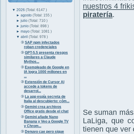
nuestros 4 friki
▼
2026
(Total: 6147 )
piratería
.
►
agosto
(Total: 155 )
►
julio
(Total: 710 )
►
junio
(Total: 898 )
►
mayo
(Total: 1081 )
▼
abril
(Total: 978 )
SAP npm infectados
roban credenciales
GPT-5.5 presenta riesgos
similares a Claude
Mythos...
Exempleado de Google en
IA logra 1000 millones en
...
Extensión de Cursor AI
accede a tokens de
desarrol...
La app espía secreta de
Italia al descubierto: cóm...
Gemini crea archivos
Se suman más v
Office gratis desde el chat
Gemini añade Nano
LaLiga, que c
Banana y Veo a Google TV
y Chrom...
tienen que ver c
Denuvo cae pero sigue