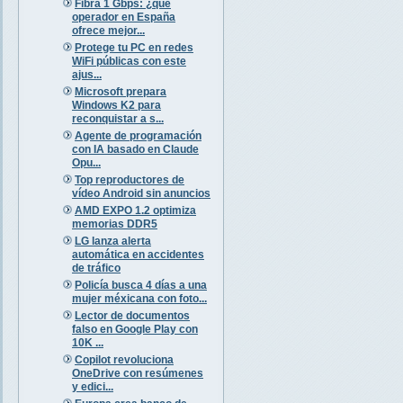
Fibra 1 Gbps: ¿qué
operador en España
ofrece mejor...
Protege tu PC en redes
WiFi públicas con este
ajus...
Microsoft prepara
Windows K2 para
reconquistar a s...
Agente de programación
con IA basado en Claude
Opu...
Top reproductores de
vídeo Android sin anuncios
AMD EXPO 1.2 optimiza
memorias DDR5
LG lanza alerta
automática en accidentes
de tráfico
Policía busca 4 días a una
mujer méxicana con foto...
Lector de documentos
falso en Google Play con
10K ...
Copilot revoluciona
OneDrive con resúmenes
y edici...