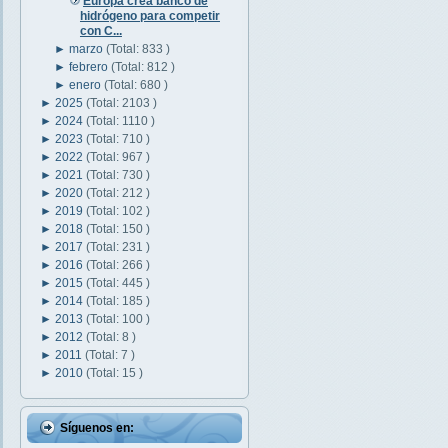
Europa crea banco de
hidrógeno para competir
con C...
►
marzo
(Total: 833 )
►
febrero
(Total: 812 )
►
enero
(Total: 680 )
►
2025
(Total: 2103 )
►
2024
(Total: 1110 )
►
2023
(Total: 710 )
►
2022
(Total: 967 )
►
2021
(Total: 730 )
►
2020
(Total: 212 )
►
2019
(Total: 102 )
►
2018
(Total: 150 )
►
2017
(Total: 231 )
►
2016
(Total: 266 )
►
2015
(Total: 445 )
►
2014
(Total: 185 )
►
2013
(Total: 100 )
►
2012
(Total: 8 )
►
2011
(Total: 7 )
►
2010
(Total: 15 )
Síguenos en: