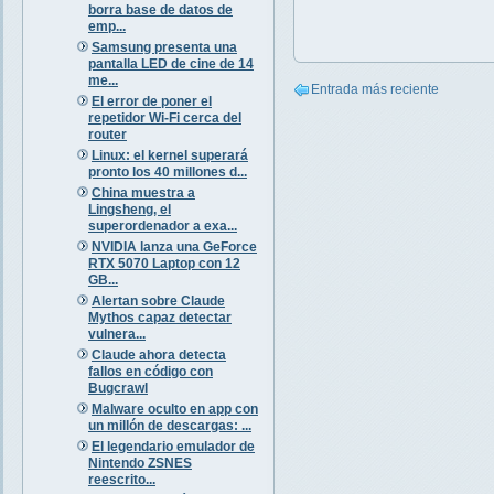
borra base de datos de
emp...
Samsung presenta una
pantalla LED de cine de 14
me...
Entrada más reciente
El error de poner el
repetidor Wi-Fi cerca del
router
Linux: el kernel superará
pronto los 40 millones d...
China muestra a
Lingsheng, el
superordenador a exa...
NVIDIA lanza una GeForce
RTX 5070 Laptop con 12
GB...
Alertan sobre Claude
Mythos capaz detectar
vulnera...
Claude ahora detecta
fallos en código con
Bugcrawl
Malware oculto en app con
un millón de descargas: ...
El legendario emulador de
Nintendo ZSNES
reescrito...