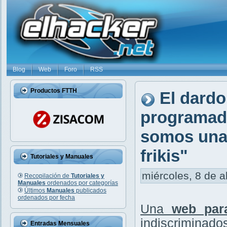
Blog
Web
Foro
RSS
Productos FTTH
El dardo
programado
somos una 
frikis"
Tutoriales y Manuales
miércoles, 8 de a
Recopilación de
Tutoriales y
Manuales
ordenados por categorías
Últimos
Manuales
publicados
ordenados por fecha
Una
web par
indiscriminados
Entradas Mensuales