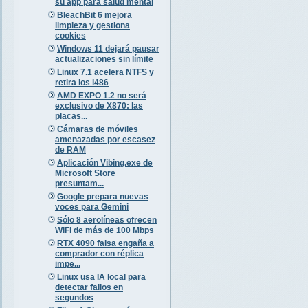
su app para salud mental
BleachBit 6 mejora
limpieza y gestiona
cookies
Windows 11 dejará pausar
actualizaciones sin límite
Linux 7.1 acelera NTFS y
retira los i486
AMD EXPO 1.2 no será
exclusivo de X870: las
placas...
Cámaras de móviles
amenazadas por escasez
de RAM
Aplicación Vibing.exe de
Microsoft Store
presuntam...
Google prepara nuevas
voces para Gemini
Sólo 8 aerolíneas ofrecen
WiFi de más de 100 Mbps
RTX 4090 falsa engaña a
comprador con réplica
impe...
Linux usa IA local para
detectar fallos en
segundos