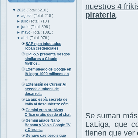
nuestros 4 friki
▼
2026
(Total: 6210 )
piratería
.
►
agosto
(Total: 218 )
►
julio
(Total: 710 )
►
junio
(Total: 898 )
►
mayo
(Total: 1081 )
▼
abril
(Total: 978 )
SAP npm infectados
roban credenciales
GPT-5.5 presenta riesgos
similares a Claude
Mythos...
Exempleado de Google en
IA logra 1000 millones en
...
Extensión de Cursor AI
accede a tokens de
desarrol...
La app espía secreta de
Italia al descubierto: cóm...
Gemini crea archivos
Se suman más v
Office gratis desde el chat
Gemini añade Nano
LaLiga, que c
Banana y Veo a Google TV
y Chrom...
tienen que ver c
Denuvo cae pero sigue