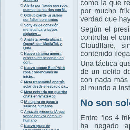
como la que r
Alerta por fraude que roba
por mucho frik
cuentas bancarias con M...
GitHub pierde usuarios
verdad que hay
por fallos constantes
Sony exige conexión
Según el presi
mensual para juegos
digitales ...
controlar el c
Analista revela alianza
Cloudflare, s
OpenAI con MediaTek y
Qual...
contenido ileg
Nuevo sistema genera
errores intencionales en
Una táctica qu
corr...
Nuevo ataque BlobPhish
de un delito d
roba credenciales de
inicio...
con nada más 
Meta transmitirá energía
el mundo a ins
solar desde el espacio pa...
Meta cobraría por guardar
chats en WhatsApp
No son solo
IA supera en gasto a
salarios humanos
Amazon presenta IA que
Entre "los 4 f
vende por voz como un
humano
ha negado ap
Nuevo grupo de