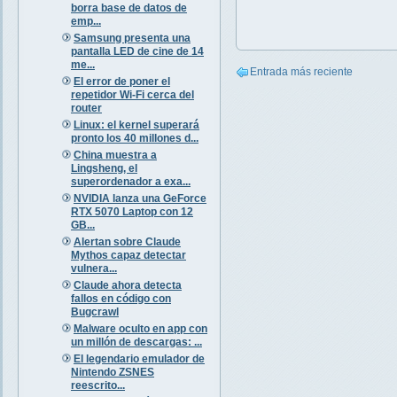
borra base de datos de
emp...
Samsung presenta una
pantalla LED de cine de 14
me...
Entrada más reciente
El error de poner el
repetidor Wi-Fi cerca del
router
Linux: el kernel superará
pronto los 40 millones d...
China muestra a
Lingsheng, el
superordenador a exa...
NVIDIA lanza una GeForce
RTX 5070 Laptop con 12
GB...
Alertan sobre Claude
Mythos capaz detectar
vulnera...
Claude ahora detecta
fallos en código con
Bugcrawl
Malware oculto en app con
un millón de descargas: ...
El legendario emulador de
Nintendo ZSNES
reescrito...