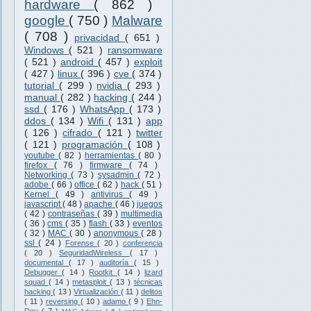
hardware
( 862 )
google
( 750 )
Malware
( 708 )
privacidad
( 651 )
Windows
( 521 )
ransomware
( 521 )
android
( 457 )
exploit
( 427 )
linux
( 396 )
cve
( 374 )
tutorial
( 299 )
nvidia
( 293 )
manual
( 282 )
hacking
( 244 )
ssd
( 176 )
WhatsApp
( 173 )
ddos
( 134 )
Wifi
( 131 )
app
( 126 )
cifrado
( 121 )
twitter
( 121 )
programación
( 108 )
youtube
( 82 )
herramientas
( 80 )
firefox
( 76 )
firmware
( 74 )
Networking
( 73 )
sysadmin
( 72 )
adobe
( 66 )
office
( 62 )
hack
( 51 )
Kernel
( 49 )
antivirus
( 49 )
javascript
( 48 )
apache
( 46 )
juegos
( 42 )
contraseñas
( 39 )
multimedia
( 36 )
cms
( 35 )
flash
( 33 )
eventos
( 32 )
MAC
( 30 )
anonymous
( 28 )
ssl
( 24 )
Forense
( 20 )
conferencia
( 20 )
SeguridadWireless
( 17 )
documental
( 17 )
auditoría
( 15 )
Debugger
( 14 )
Rootkit
( 14 )
lizard
squad
( 14 )
metasploit
( 13 )
técnicas
hacking
( 13 )
Virtualización
( 11 )
delitos
( 11 )
reversing
( 10 )
adamo
( 9 )
Ehn-