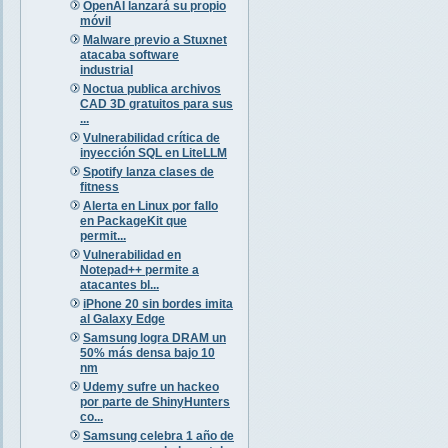
OpenAI lanzará su propio
móvil
Malware previo a Stuxnet
atacaba software
industrial
Noctua publica archivos
CAD 3D gratuitos para sus
...
Vulnerabilidad crítica de
inyección SQL en LiteLLM
Spotify lanza clases de
fitness
Alerta en Linux por fallo
en PackageKit que
permit...
Vulnerabilidad en
Notepad++ permite a
atacantes bl...
iPhone 20 sin bordes imita
al Galaxy Edge
Samsung logra DRAM un
50% más densa bajo 10
nm
Udemy sufre un hackeo
por parte de ShinyHunters
co...
Samsung celebra 1 año de