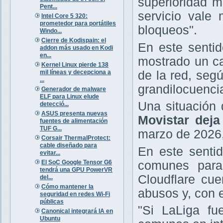
superioridad m
Pent...
servicio vale
Intel Core 5 320:
prometedor para portátiles
bloqueos".
Windo...
Cierre de Kodispain: el
En este sentid
addon más usado en Kodi
en...
mostrado un ca
Kernel Linux pierde 138
mil líneas y decepciona a
de la red, seg
...
grandilocuencia
Generador de malware
ELF para Linux elude
Una situación
detecció...
ASUS presenta nuevas
Movistar deja
fuentes de alimentación
TUF G...
marzo de 2026,
Corsair ThermalProtect:
cable diseñado para
En este senti
evitar...
El SoC Google Tensor G6
comunes paras
tendrá una GPU PowerVR
Cloudflare cu
del...
Cómo mantener la
abusos y, con e
seguridad en redes Wi-Fi
públicas
"Si LaLiga fu
Canonical integrará IA en
Ubuntu