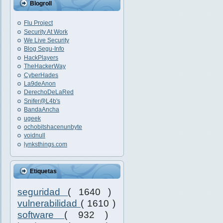
Blogroll
Flu Project
Security At Work
We Live Security
Blog Segu-Info
HackPlayers
TheHackerWay
CyberHades
La9deAnon
DerechoDeLaRed
Snifer@L4b's
BandaAncha
ugeek
ochobitshacenunbyte
voidnull
lynksthings.com
Etiquetas
seguridad
( 1640 )
vulnerabilidad
( 1610 )
software
( 932 )