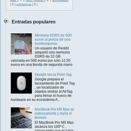
Dev
( 7 )
MAC Adress
( 6 )
antimalware
( 6 )
oclHashcat
( 5 )
Entradas populares
Memoria DDR5 de 500
euros al precio de una
hamburguesa
Un usuario de Reddit
adquirió una memoria
DDR5 de 32 GB
valorada en 500 euros por solo 12,50
euros en una tienda de segunda mano.
Google lanza Pixel Tag
Google prepara el
lanzamiento de Pixel Tag
, un localizador de
objetos similar al AirTag
para llenar el hueco de
hardware en su ecosistema A...
MacBook Pro M5 Max se
sobrecalienta y daña el
teclado
El MacBook Pro M5 Max
alcanza los 100º C ,
provocando que el calor