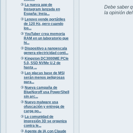
La nueva app de
Debe saber qu
Instagram lanzada en
la opinión de
España: Insta...
Lenovo vende portátiles
de 120 Hz, pero cuando
los...
YouTuber crea memoria
RAM en un laboratorio que
hi...
Dispositivo a nanoescala
genera electricidad conti...
Kingston DC3000ME PCIe
5.0, SSD NVMe U.2 de
hasta ...
Las placas base de MSI
serán menos peligrosas
para...
Nueva campaña de
BlueNoroff usa PowerShell
sin arc...
Nuevo malware usa
ofuscación y entrega de
carga po...
La comunidad de
impresión 3D se organiza
contra le...
Agente de IA con Claude