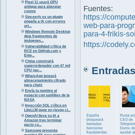
Pixel 11 usará GPU
antigua para abaratar
Fuentes:
costos
https://comput
Sinceerly es un plugin
engaña a IA con errores
web-para-progr
ort...
Windows Remote Desktop
para-4-frikis-s
deja fragmentos de
imágenes...
https://codely.
Vulnerabilidad crítica de
RCE en GitHub.com y
Ente...
China construirá
superordenador con 47 mil
Entradas 
CPU nac...
WhatsApp lanzará
almacenamiento cifrado
para chats
Envía tu nombre al
espacio con satélites de la
NASA
Inyección SQL crítica en
LiteLLM pone en riesgo cl...
España
Rusia ac
OpenAI lleva su IA a
bloqueará
CEO de
Amazon tras terminar
llamadas
Telegram
pacto co...
bancarias
Durov, d
Samsung presenta
fraudulentas
ayudar a
monitor 6K para gaming