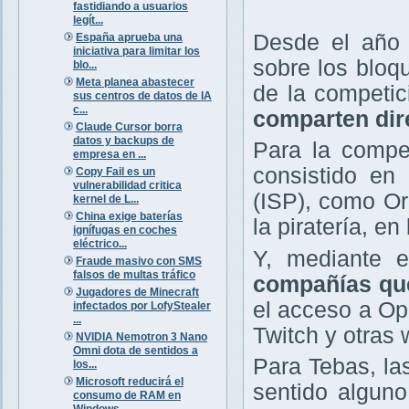
fastidiando a usuarios
legít...
Desde el año 
España aprueba una
iniciativa para limitar los
sobre los bloq
blo...
Meta planea abastecer
de la competi
sus centros de datos de IA
c...
comparten dir
Claude Cursor borra
datos y backups de
Para la compet
empresa en ...
consistido en 
Copy Fail es un
vulnerabilidad critica
(ISP), como Or
kernel de L...
China exige baterías
la piratería, e
ignífugas en coches
eléctrico...
Y, mediante e
Fraude masivo con SMS
falsos de multas tráfico
compañías que
Jugadores de Minecraft
el acceso a O
infectados por LofyStealer
...
Twitch y otras 
NVIDIA Nemotron 3 Nano
Omni dota de sentidos a
Para Tebas, la
los...
Microsoft reducirá el
sentido alguno
consumo de RAM en
Windows