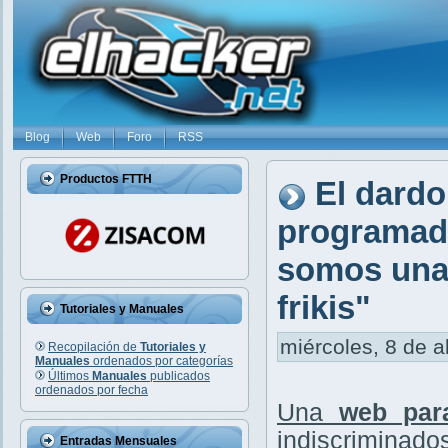
Blog
Web
Foro
RSS
Productos FTTH
El dardo
programado
somos una 
frikis"
Tutoriales y Manuales
miércoles, 8 de a
Recopilación de
Tutoriales y
Manuales
ordenados por categorías
Últimos
Manuales
publicados
ordenados por fecha
Una
web par
indiscriminados
Entradas Mensuales