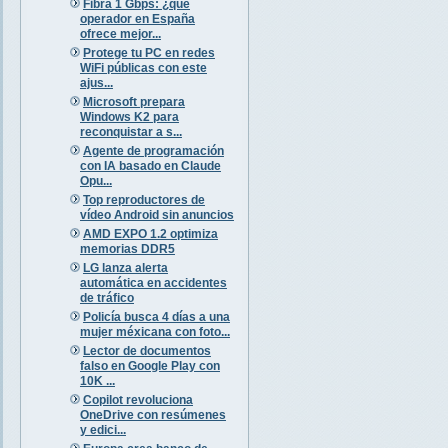
Fibra 1 Gbps: ¿qué
operador en España
ofrece mejor...
Protege tu PC en redes
WiFi públicas con este
ajus...
Microsoft prepara
Windows K2 para
reconquistar a s...
Agente de programación
con IA basado en Claude
Opu...
Top reproductores de
vídeo Android sin anuncios
AMD EXPO 1.2 optimiza
memorias DDR5
LG lanza alerta
automática en accidentes
de tráfico
Policía busca 4 días a una
mujer méxicana con foto...
Lector de documentos
falso en Google Play con
10K ...
Copilot revoluciona
OneDrive con resúmenes
y edici...