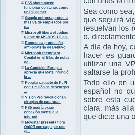
comunes en int
PS5 ahora puede
funcionar con Linux como
Sea como sea,
un PC gamer
Google enfrenta protesta
que seguirá vig
masiva de empleados por
resuelvan los r
c...
Microsoft libera el código
o, directament
fuente de MS-DOS 1.0 en...
Rompen la protección
A día de hoy, 
anti-piratería de Denuvo
Microsoft reemplaza
hacer es guar
Copilot en el Bloc de notas
utilizar una V
de...
La Comisión Europea
saltarse la pro
aprecia que Meta infringió
la ...
Todo ello en 
Popular paquete de PyPI
con 1 millón de descargas
español no qu
...
Vision Pro revolucionan
sobre esta cu
cirugías de cataratas
clara, más all
PS5 podría exigir
conexión mensual a
que dicte una 
internet
Movistar presenta fibra
On/Off con pago por uso
di...