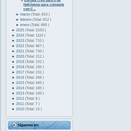
Europa crea banco de
hidrógeno para competir
con C...
►
marzo
(Total: 833 )
►
febrero
(Total: 812 )
►
enero
(Total: 680 )
►
2025
(Total: 2103 )
►
2024
(Total: 1110 )
►
2023
(Total: 710 )
►
2022
(Total: 967 )
►
2021
(Total: 730 )
►
2020
(Total: 212 )
►
2019
(Total: 102 )
►
2018
(Total: 150 )
►
2017
(Total: 231 )
►
2016
(Total: 266 )
►
2015
(Total: 445 )
►
2014
(Total: 185 )
►
2013
(Total: 100 )
►
2012
(Total: 8 )
►
2011
(Total: 7 )
►
2010
(Total: 15 )
Síguenos en: