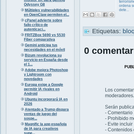
terrorism
Odyssey G8
ordena s
dete...
Múltiples vulnerabilidades
en OpenClaw permiten el...
cPanel advierte sobre
fallo crítico de
autenticaci...
Etiquetas:
blo
FRITZBox 5690 vs 5530
Fiber comparativa
Gemini anticipa tus
0 comentar
necesidades en el móvil
Bizum revoluciona su
servicio en España desde
el 1...
PUB
Adobe mejora Photoshop
y Lightroom con
novedades
Europa exige a Google
permitir IA rivales en
Los comentar
Android
moderadores
Ubuntu incorporará IA en
2026
Serán publica
Atentado a Trump dispara
- Comentario 
ventas de juego del
- Prohibido 
sospe...
- Evite inclui
Magnific la app española
de IA para creativos
- Contenidos 
supe...