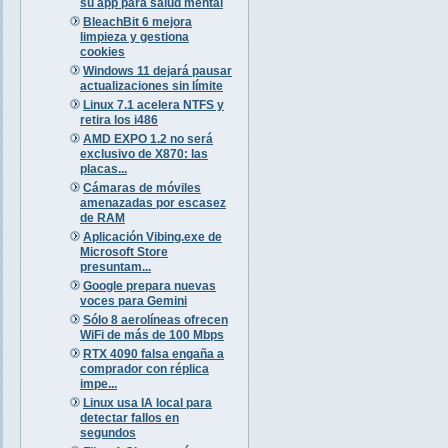
su app para salud mental
BleachBit 6 mejora
limpieza y gestiona
cookies
Windows 11 dejará pausar
actualizaciones sin límite
Linux 7.1 acelera NTFS y
retira los i486
AMD EXPO 1.2 no será
exclusivo de X870: las
placas...
Cámaras de móviles
amenazadas por escasez
de RAM
Aplicación Vibing.exe de
Microsoft Store
presuntam...
Google prepara nuevas
voces para Gemini
Sólo 8 aerolíneas ofrecen
WiFi de más de 100 Mbps
RTX 4090 falsa engaña a
comprador con réplica
impe...
Linux usa IA local para
detectar fallos en
segundos