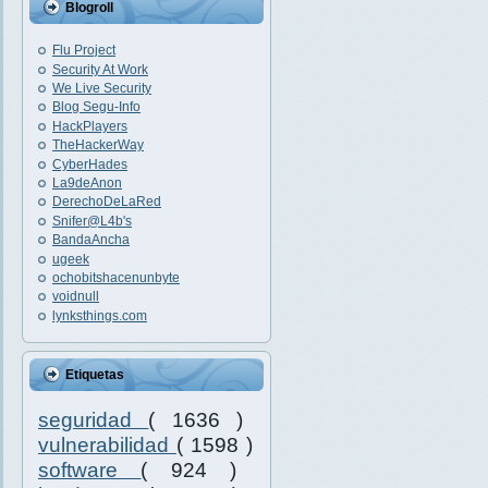
Blogroll
Flu Project
Security At Work
We Live Security
Blog Segu-Info
HackPlayers
TheHackerWay
CyberHades
La9deAnon
DerechoDeLaRed
Snifer@L4b's
BandaAncha
ugeek
ochobitshacenunbyte
voidnull
lynksthings.com
Etiquetas
seguridad
( 1636 )
vulnerabilidad
( 1598 )
software
( 924 )