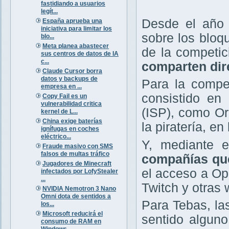
fastidiando a usuarios
legít...
Desde el año 
España aprueba una
iniciativa para limitar los
sobre los bloq
blo...
Meta planea abastecer
de la competi
sus centros de datos de IA
c...
comparten dir
Claude Cursor borra
datos y backups de
Para la compet
empresa en ...
consistido en 
Copy Fail es un
vulnerabilidad critica
(ISP), como Or
kernel de L...
China exige baterías
la piratería, e
ignífugas en coches
eléctrico...
Y, mediante e
Fraude masivo con SMS
falsos de multas tráfico
compañías que
Jugadores de Minecraft
el acceso a O
infectados por LofyStealer
...
Twitch y otras 
NVIDIA Nemotron 3 Nano
Omni dota de sentidos a
Para Tebas, la
los...
Microsoft reducirá el
sentido alguno
consumo de RAM en
Windows