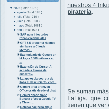
nuestros 4 friki
▼
2026
(Total: 6175 )
piratería
.
►
agosto
(Total: 183 )
►
julio
(Total: 710 )
►
junio
(Total: 898 )
►
mayo
(Total: 1081 )
▼
abril
(Total: 978 )
SAP npm infectados
roban credenciales
GPT-5.5 presenta riesgos
similares a Claude
Mythos...
Exempleado de Google en
IA logra 1000 millones en
...
Extensión de Cursor AI
accede a tokens de
desarrol...
La app espía secreta de
Italia al descubierto: cóm...
Gemini crea archivos
Se suman más v
Office gratis desde el chat
Gemini añade Nano
LaLiga, que c
Banana y Veo a Google TV
y Chrom...
tienen que ver c
Denuvo cae pero sigue