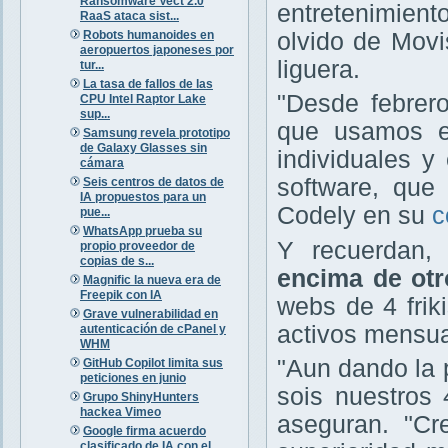
Ransomware Vect 2.0
entretenimient
RaaS ataca sist...
Robots humanoides en
olvido de Movis
aeropuertos japoneses por
liguera.
tur...
La tasa de fallos de las
"Desde febrero
CPU Intel Raptor Lake
sup...
que usamos e
Samsung revela prototipo
de Galaxy Glasses sin
individuales y
cámara
software, que 
Seis centros de datos de
IA propuestos para un
Codely en su
c
pue...
WhatsApp prueba su
Y recuerdan
propio proveedor de
copias de s...
encima de otr
Magnific la nueva era de
Freepik con IA
webs de 4 fri
Grave vulnerabilidad en
activos mensua
autenticación de cPanel y
WHM
"Aun dando la 
GitHub Copilot limita sus
peticiones en junio
sois nuestros 
Grupo ShinyHunters
hackea Vimeo
aseguran. "C
Google firma acuerdo
clasificado de IA con el