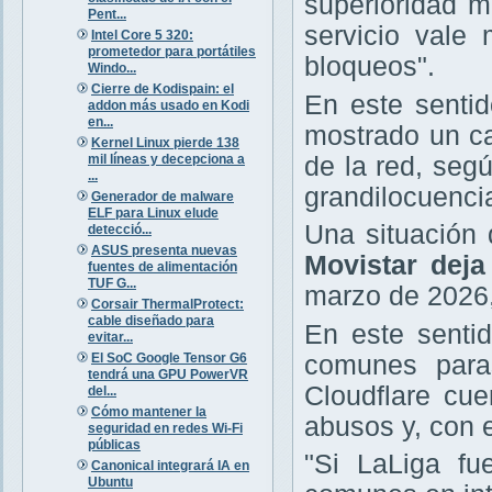
superioridad m
Pent...
servicio vale
Intel Core 5 320:
prometedor para portátiles
bloqueos".
Windo...
Cierre de Kodispain: el
En este sentid
addon más usado en Kodi
en...
mostrado un ca
Kernel Linux pierde 138
mil líneas y decepciona a
de la red, seg
...
grandilocuencia
Generador de malware
ELF para Linux elude
Una situación
detecció...
ASUS presenta nuevas
Movistar deja
fuentes de alimentación
TUF G...
marzo de 2026,
Corsair ThermalProtect:
cable diseñado para
En este senti
evitar...
El SoC Google Tensor G6
comunes paras
tendrá una GPU PowerVR
Cloudflare cu
del...
Cómo mantener la
abusos y, con e
seguridad en redes Wi-Fi
públicas
"Si LaLiga fu
Canonical integrará IA en
Ubuntu