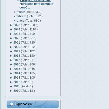
Europa crea banco de
hidrógeno para competir
con C...
►
marzo
(Total: 833 )
►
febrero
(Total: 812 )
►
enero
(Total: 680 )
►
2025
(Total: 2103 )
►
2024
(Total: 1110 )
►
2023
(Total: 710 )
►
2022
(Total: 967 )
►
2021
(Total: 730 )
►
2020
(Total: 212 )
►
2019
(Total: 102 )
►
2018
(Total: 150 )
►
2017
(Total: 231 )
►
2016
(Total: 266 )
►
2015
(Total: 445 )
►
2014
(Total: 185 )
►
2013
(Total: 100 )
►
2012
(Total: 8 )
►
2011
(Total: 7 )
►
2010
(Total: 15 )
Síguenos en: