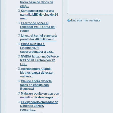
borra base de datos de
emp...
Samsung presenta una
pantalla LED de cine de 14
me...
Entrada más reciente
El error de poner el
repetidor Wi-Fi cerca del
router
Linux: el kernel superará
pronto los 40 millones d...
China muestra a
Lingsheng, el
superordenador a exa...
NVIDIA lanza una GeForce
RTX 5070 Laptop con 12
GB...
Alertan sobre Claude
Mythos capaz detectar
vulnera...
Claude ahora detecta
fallos en código con
Bugcrawl
Malware oculto en app con
un millón de descargas: ...
El legendario emulador de
Nintendo ZSNES
reescrito...