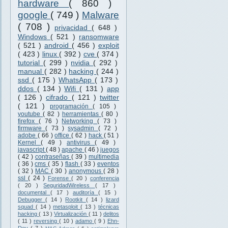
hardware
( 860 )
google
( 749 )
Malware
( 708 )
privacidad
( 648 )
Windows
( 521 )
ransomware
( 521 )
android
( 456 )
exploit
( 423 )
linux
( 392 )
cve
( 374 )
tutorial
( 299 )
nvidia
( 292 )
manual
( 282 )
hacking
( 244 )
ssd
( 175 )
WhatsApp
( 173 )
ddos
( 134 )
Wifi
( 131 )
app
( 126 )
cifrado
( 121 )
twitter
( 121 )
programación
( 105 )
youtube
( 82 )
herramientas
( 80 )
firefox
( 76 )
Networking
( 73 )
firmware
( 73 )
sysadmin
( 72 )
adobe
( 66 )
office
( 62 )
hack
( 51 )
Kernel
( 49 )
antivirus
( 49 )
javascript
( 48 )
apache
( 46 )
juegos
( 42 )
contraseñas
( 39 )
multimedia
( 36 )
cms
( 35 )
flash
( 33 )
eventos
( 32 )
MAC
( 30 )
anonymous
( 28 )
ssl
( 24 )
Forense
( 20 )
conferencia
( 20 )
SeguridadWireless
( 17 )
documental
( 17 )
auditoría
( 15 )
Debugger
( 14 )
Rootkit
( 14 )
lizard
squad
( 14 )
metasploit
( 13 )
técnicas
hacking
( 13 )
Virtualización
( 11 )
delitos
( 11 )
reversing
( 10 )
adamo
( 9 )
Ehn-