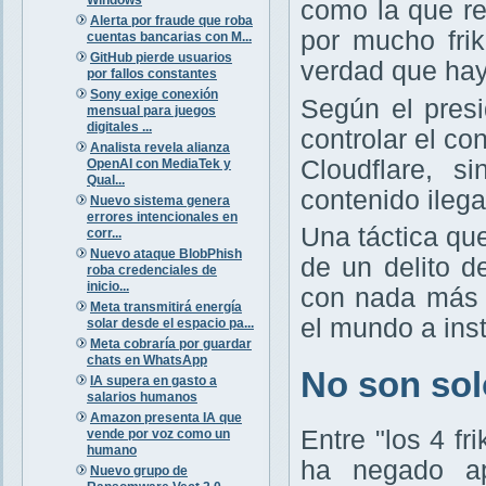
como la que r
Alerta por fraude que roba
por mucho frik
cuentas bancarias con M...
GitHub pierde usuarios
verdad que hay
por fallos constantes
Sony exige conexión
Según el presi
mensual para juegos
digitales ...
controlar el c
Analista revela alianza
Cloudflare, s
OpenAI con MediaTek y
Qual...
contenido ileg
Nuevo sistema genera
errores intencionales en
Una táctica qu
corr...
Nuevo ataque BlobPhish
de un delito d
roba credenciales de
inicio...
con nada más 
Meta transmitirá energía
el mundo a ins
solar desde el espacio pa...
Meta cobraría por guardar
chats en WhatsApp
No son solo
IA supera en gasto a
salarios humanos
Amazon presenta IA que
Entre "los 4 f
vende por voz como un
humano
ha negado ap
Nuevo grupo de