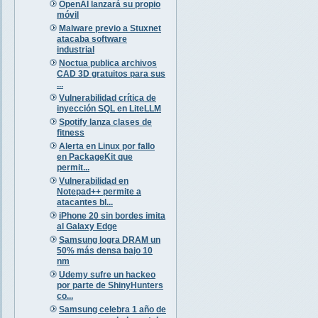
OpenAI lanzará su propio
móvil
Malware previo a Stuxnet
atacaba software
industrial
Noctua publica archivos
CAD 3D gratuitos para sus
...
Vulnerabilidad crítica de
inyección SQL en LiteLLM
Spotify lanza clases de
fitness
Alerta en Linux por fallo
en PackageKit que
permit...
Vulnerabilidad en
Notepad++ permite a
atacantes bl...
iPhone 20 sin bordes imita
al Galaxy Edge
Samsung logra DRAM un
50% más densa bajo 10
nm
Udemy sufre un hackeo
por parte de ShinyHunters
co...
Samsung celebra 1 año de