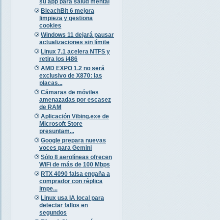
su app para salud mental
BleachBit 6 mejora
limpieza y gestiona
cookies
Windows 11 dejará pausar
actualizaciones sin límite
Linux 7.1 acelera NTFS y
retira los i486
AMD EXPO 1.2 no será
exclusivo de X870: las
placas...
Cámaras de móviles
amenazadas por escasez
de RAM
Aplicación Vibing.exe de
Microsoft Store
presuntam...
Google prepara nuevas
voces para Gemini
Sólo 8 aerolíneas ofrecen
WiFi de más de 100 Mbps
RTX 4090 falsa engaña a
comprador con réplica
impe...
Linux usa IA local para
detectar fallos en
segundos