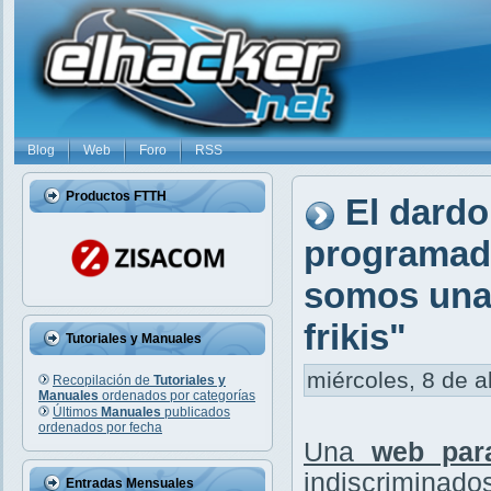
Blog
Web
Foro
RSS
Productos FTTH
El dardo
programado
somos una 
frikis"
Tutoriales y Manuales
miércoles, 8 de a
Recopilación de
Tutoriales y
Manuales
ordenados por categorías
Últimos
Manuales
publicados
ordenados por fecha
Una
web par
indiscriminados
Entradas Mensuales