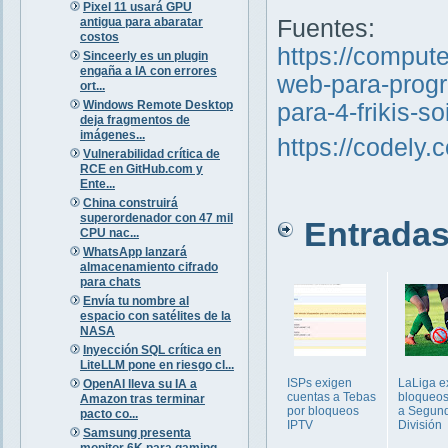
Pixel 11 usará GPU
antigua para abaratar
Fuentes:
costos
https://comput
Sinceerly es un plugin
engaña a IA con errores
web-para-progr
ort...
Windows Remote Desktop
para-4-frikis-s
deja fragmentos de
imágenes...
https://codely.
Vulnerabilidad crítica de
RCE en GitHub.com y
Ente...
China construirá
superordenador con 47 mil
Entradas 
CPU nac...
WhatsApp lanzará
almacenamiento cifrado
para chats
Envía tu nombre al
espacio con satélites de la
NASA
Inyección SQL crítica en
LiteLLM pone en riesgo cl...
ISPs exigen
LaLiga e
OpenAI lleva su IA a
cuentas a Tebas
bloqueos
Amazon tras terminar
por bloqueos
a Segun
pacto co...
IPTV
División
Samsung presenta
monitor 6K para gaming