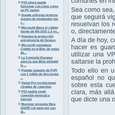
comunes en int
PS5 ahora puede
funcionar con Linux como
Sea como sea,
un PC gamer
Google enfrenta protesta
que seguirá vig
masiva de empleados por
resuelvan los r
c...
Microsoft libera el código
o, directament
fuente de MS-DOS 1.0 en...
Rompen la protección
A día de hoy, 
anti-piratería de Denuvo
Microsoft reemplaza
hacer es guar
Copilot en el Bloc de notas
utilizar una V
de...
La Comisión Europea
saltarse la pro
aprecia que Meta infringió
la ...
Todo ello en 
Popular paquete de PyPI
con 1 millón de descargas
español no qu
...
Vision Pro revolucionan
sobre esta cu
cirugías de cataratas
clara, más all
PS5 podría exigir
conexión mensual a
que dicte una 
internet
Movistar presenta fibra
On/Off con pago por uso
di...