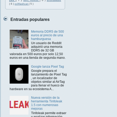
Dev
( 7 )
MAC Adress
( 6 )
antimalware
( 6 )
oclHashcat
( 5 )
Entradas populares
Memoria DDR5 de 500
euros al precio de una
hamburguesa
Un usuario de Reddit
adquirió una memoria
DDR5 de 32 GB
valorada en 500 euros por solo 12,50
euros en una tienda de segunda mano.
Google lanza Pixel Tag
Google prepara el
lanzamiento de Pixel Tag
, un localizador de
objetos similar al AirTag
para llenar el hueco de
hardware en su ecosistema A...
Nueva versión de la
herramienta Tinfoleak
1.5 con numerosas
mejoras
Tinfoleak permite extraer
y analizar información