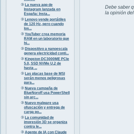
La nueva app de
Debe saber qu
Instagram lanzada en
la opinión de
España: Insta...
Lenovo vende portátiles
de 120 Hz, pero cuando
los...
YouTuber crea memoria
RAM en un laboratorio que
hi...
Dispositivo a nanoescala
genera electricidad conti...
Kingston DC3000ME PCIe
5.0, SSD NVMe U.2 de
hasta ...
Las placas base de MSI
serán menos peligrosas
para...
Nueva campaña de
BlueNoroff usa PowerShell
sin arc...
Nuevo malware usa
ofuscación y entrega de
carga po...
La comunidad de
impresión 3D se organiza
contra le...
Agente de IA con Claude