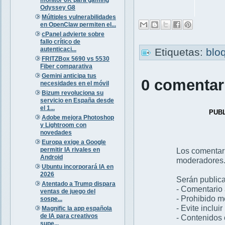
Odyssey G8
Múltiples vulnerabilidades
en OpenClaw permiten el...
cPanel advierte sobre
fallo crítico de
autenticaci...
Etiquetas:
blo
FRITZBox 5690 vs 5530
Fiber comparativa
Gemini anticipa tus
0 comentar
necesidades en el móvil
Bizum revoluciona su
servicio en España desde
el 1...
PUB
Adobe mejora Photoshop
y Lightroom con
novedades
Europa exige a Google
permitir IA rivales en
Los comentar
Android
moderadores
Ubuntu incorporará IA en
2026
Serán publica
Atentado a Trump dispara
- Comentario 
ventas de juego del
- Prohibido 
sospe...
- Evite inclui
Magnific la app española
de IA para creativos
- Contenidos 
supe...