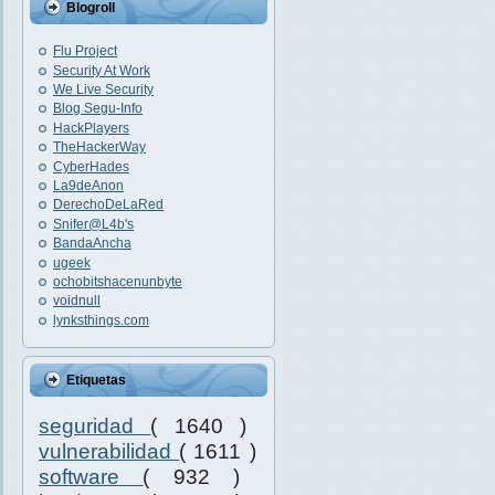
Blogroll
Flu Project
Security At Work
We Live Security
Blog Segu-Info
HackPlayers
TheHackerWay
CyberHades
La9deAnon
DerechoDeLaRed
Snifer@L4b's
BandaAncha
ugeek
ochobitshacenunbyte
voidnull
lynksthings.com
Etiquetas
seguridad
( 1640 )
vulnerabilidad
( 1611 )
software
( 932 )