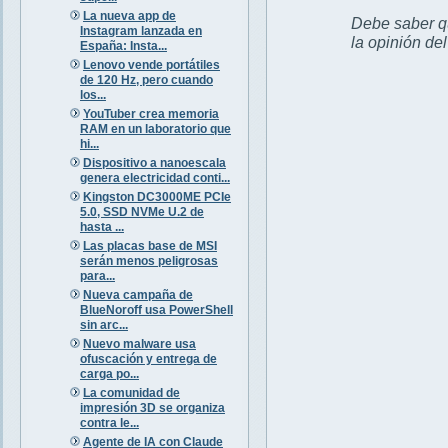
La nueva app de
Debe saber qu
Instagram lanzada en
la opinión de
España: Insta...
Lenovo vende portátiles
de 120 Hz, pero cuando
los...
YouTuber crea memoria
RAM en un laboratorio que
hi...
Dispositivo a nanoescala
genera electricidad conti...
Kingston DC3000ME PCIe
5.0, SSD NVMe U.2 de
hasta ...
Las placas base de MSI
serán menos peligrosas
para...
Nueva campaña de
BlueNoroff usa PowerShell
sin arc...
Nuevo malware usa
ofuscación y entrega de
carga po...
La comunidad de
impresión 3D se organiza
contra le...
Agente de IA con Claude