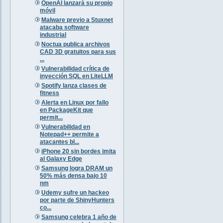
OpenAI lanzará su propio
móvil
Malware previo a Stuxnet
atacaba software
industrial
Noctua publica archivos
CAD 3D gratuitos para sus
...
Vulnerabilidad crítica de
inyección SQL en LiteLLM
Spotify lanza clases de
fitness
Alerta en Linux por fallo
en PackageKit que
permit...
Vulnerabilidad en
Notepad++ permite a
atacantes bl...
iPhone 20 sin bordes imita
al Galaxy Edge
Samsung logra DRAM un
50% más densa bajo 10
nm
Udemy sufre un hackeo
por parte de ShinyHunters
co...
Samsung celebra 1 año de