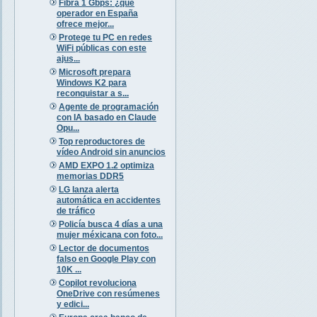
Fibra 1 Gbps: ¿qué
operador en España
ofrece mejor...
Protege tu PC en redes
WiFi públicas con este
ajus...
Microsoft prepara
Windows K2 para
reconquistar a s...
Agente de programación
con IA basado en Claude
Opu...
Top reproductores de
vídeo Android sin anuncios
AMD EXPO 1.2 optimiza
memorias DDR5
LG lanza alerta
automática en accidentes
de tráfico
Policía busca 4 días a una
mujer méxicana con foto...
Lector de documentos
falso en Google Play con
10K ...
Copilot revoluciona
OneDrive con resúmenes
y edici...