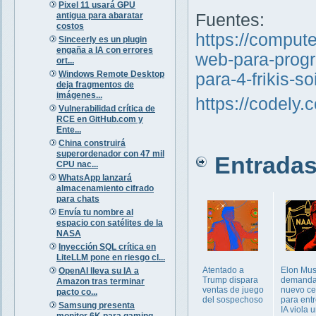
Pixel 11 usará GPU
antigua para abaratar
Fuentes:
costos
https://comput
Sinceerly es un plugin
engaña a IA con errores
web-para-progr
ort...
Windows Remote Desktop
para-4-frikis-s
deja fragmentos de
imágenes...
https://codely.
Vulnerabilidad crítica de
RCE en GitHub.com y
Ente...
China construirá
superordenador con 47 mil
Entradas 
CPU nac...
WhatsApp lanzará
almacenamiento cifrado
para chats
Envía tu nombre al
espacio con satélites de la
NASA
Inyección SQL crítica en
LiteLLM pone en riesgo cl...
Atentado a
Elon Mus
OpenAI lleva su IA a
Trump dispara
demanda
Amazon tras terminar
ventas de juego
nuevo ce
pacto co...
del sospechoso
para ent
Samsung presenta
IA viola 
monitor 6K para gaming