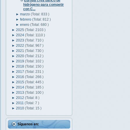
Europa crea banco de
hidrógeno para competir
con C...
►
marzo
(Total: 833 )
►
febrero
(Total: 812 )
►
enero
(Total: 680 )
►
2025
(Total: 2103 )
►
2024
(Total: 1110 )
►
2023
(Total: 710 )
►
2022
(Total: 967 )
►
2021
(Total: 730 )
►
2020
(Total: 212 )
►
2019
(Total: 102 )
►
2018
(Total: 150 )
►
2017
(Total: 231 )
►
2016
(Total: 266 )
►
2015
(Total: 445 )
►
2014
(Total: 185 )
►
2013
(Total: 100 )
►
2012
(Total: 8 )
►
2011
(Total: 7 )
►
2010
(Total: 15 )
Síguenos en: