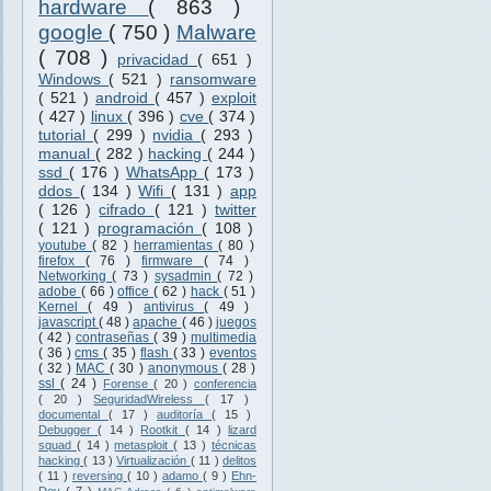
hardware
( 863 )
google
( 750 )
Malware
( 708 )
privacidad
( 651 )
Windows
( 521 )
ransomware
( 521 )
android
( 457 )
exploit
( 427 )
linux
( 396 )
cve
( 374 )
tutorial
( 299 )
nvidia
( 293 )
manual
( 282 )
hacking
( 244 )
ssd
( 176 )
WhatsApp
( 173 )
ddos
( 134 )
Wifi
( 131 )
app
( 126 )
cifrado
( 121 )
twitter
( 121 )
programación
( 108 )
youtube
( 82 )
herramientas
( 80 )
firefox
( 76 )
firmware
( 74 )
Networking
( 73 )
sysadmin
( 72 )
adobe
( 66 )
office
( 62 )
hack
( 51 )
Kernel
( 49 )
antivirus
( 49 )
javascript
( 48 )
apache
( 46 )
juegos
( 42 )
contraseñas
( 39 )
multimedia
( 36 )
cms
( 35 )
flash
( 33 )
eventos
( 32 )
MAC
( 30 )
anonymous
( 28 )
ssl
( 24 )
Forense
( 20 )
conferencia
( 20 )
SeguridadWireless
( 17 )
documental
( 17 )
auditoría
( 15 )
Debugger
( 14 )
Rootkit
( 14 )
lizard
squad
( 14 )
metasploit
( 13 )
técnicas
hacking
( 13 )
Virtualización
( 11 )
delitos
( 11 )
reversing
( 10 )
adamo
( 9 )
Ehn-