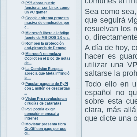
comunes en int
PS5 ahora puede
funcionar con Linux como
Sea como sea,
un PC gamer
Google enfrenta protesta
que seguirá vig
masiva de empleados por
resuelvan los r
c...
Microsoft libera el código
o, directament
fuente de MS-DOS 1.0 en...
Rompen la protección
A día de hoy, 
anti-piratería de Denuvo
Microsoft reemplaza
hacer es guar
Copilot en el Bloc de notas
utilizar una V
de...
La Comisión Europea
saltarse la pro
aprecia que Meta infringió
la ...
Todo ello en 
Popular paquete de PyPI
con 1 millón de descargas
español no qu
...
Vision Pro revolucionan
sobre esta cu
cirugías de cataratas
clara, más all
PS5 podría exigir
conexión mensual a
que dicte una 
internet
Movistar presenta fibra
On/Off con pago por uso
di...