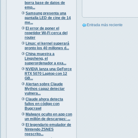
borra base de datos de
emp...
Samsung presenta una
pantalla LED de cine de 14
me...
Entrada más reciente
El error de poner el
repetidor Wi-Fi cerca del
router
Linux: el kernel superará
pronto los 40 millones d...
China muestra a
Lingsheng, el
superordenador a exa...
NVIDIA lanza una GeForce
RTX 5070 Laptop con 12
GB...
Alertan sobre Claude
Mythos capaz detectar
vulnera...
Claude ahora detecta
fallos en código con
Bugcrawl
Malware oculto en app con
un millón de descargas: ...
El legendario emulador de
Nintendo ZSNES
reescrito...