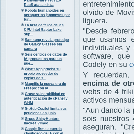
Ransomware Vect 2.0
entretenimient
RaaS ataca sist...
Robots humanoides en
olvido de Movis
aeropuertos japoneses por
liguera.
tur...
La tasa de fallos de las
"Desde febrero
CPU Intel Raptor Lake
sup...
que usamos e
Samsung revela prototipo
de Galaxy Glasses sin
individuales y
cámara
software, que 
Seis centros de datos de
IA propuestos para un
Codely en su
c
pue...
WhatsApp prueba su
Y recuerdan
propio proveedor de
copias de s...
encima de otr
Magnific la nueva era de
Freepik con IA
webs de 4 fri
Grave vulnerabilidad en
activos mensua
autenticación de cPanel y
WHM
"Aun dando la 
GitHub Copilot limita sus
peticiones en junio
sois nuestros 
Grupo ShinyHunters
hackea Vimeo
aseguran. "C
Google firma acuerdo
clasificado de IA con el