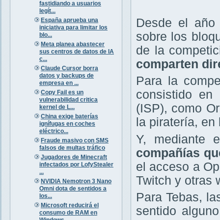
fastidiando a usuarios
legít...
Desde el año 
España aprueba una
iniciativa para limitar los
sobre los bloq
blo...
Meta planea abastecer
de la competi
sus centros de datos de IA
c...
comparten dir
Claude Cursor borra
datos y backups de
Para la compet
empresa en ...
consistido en 
Copy Fail es un
vulnerabilidad critica
(ISP), como Or
kernel de L...
China exige baterías
la piratería, e
ignífugas en coches
eléctrico...
Y, mediante e
Fraude masivo con SMS
falsos de multas tráfico
compañías que
Jugadores de Minecraft
el acceso a O
infectados por LofyStealer
...
Twitch y otras 
NVIDIA Nemotron 3 Nano
Omni dota de sentidos a
Para Tebas, la
los...
Microsoft reducirá el
sentido alguno
consumo de RAM en
Windows