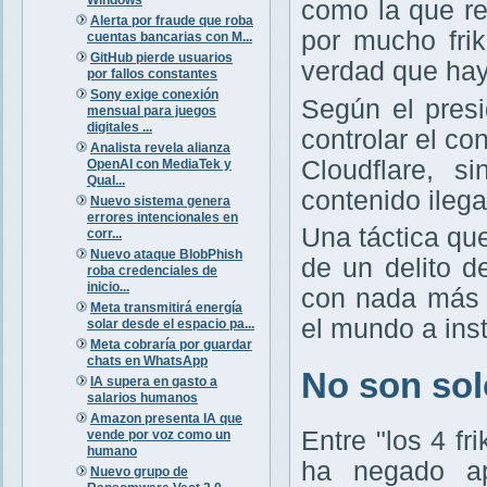
como la que r
Alerta por fraude que roba
por mucho frik
cuentas bancarias con M...
GitHub pierde usuarios
verdad que hay
por fallos constantes
Sony exige conexión
Según el presi
mensual para juegos
digitales ...
controlar el c
Analista revela alianza
Cloudflare, s
OpenAI con MediaTek y
Qual...
contenido ileg
Nuevo sistema genera
errores intencionales en
Una táctica qu
corr...
Nuevo ataque BlobPhish
de un delito d
roba credenciales de
inicio...
con nada más 
Meta transmitirá energía
el mundo a ins
solar desde el espacio pa...
Meta cobraría por guardar
chats en WhatsApp
No son solo
IA supera en gasto a
salarios humanos
Amazon presenta IA que
Entre "los 4 f
vende por voz como un
humano
ha negado ap
Nuevo grupo de