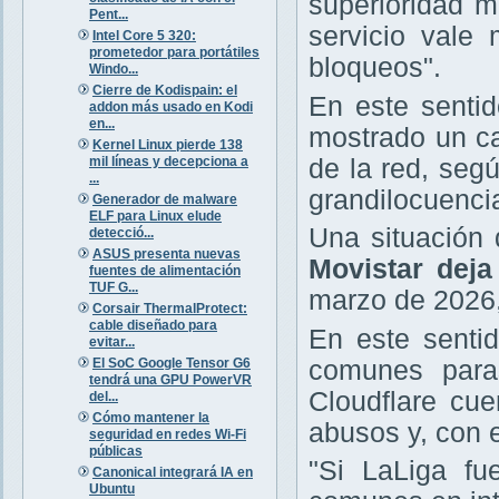
superioridad m
Pent...
servicio vale
Intel Core 5 320:
prometedor para portátiles
bloqueos".
Windo...
Cierre de Kodispain: el
En este sentid
addon más usado en Kodi
en...
mostrado un ca
Kernel Linux pierde 138
mil líneas y decepciona a
de la red, seg
...
grandilocuencia
Generador de malware
ELF para Linux elude
Una situación
detecció...
ASUS presenta nuevas
Movistar deja
fuentes de alimentación
TUF G...
marzo de 2026,
Corsair ThermalProtect:
cable diseñado para
En este senti
evitar...
El SoC Google Tensor G6
comunes paras
tendrá una GPU PowerVR
Cloudflare cu
del...
Cómo mantener la
abusos y, con e
seguridad en redes Wi-Fi
públicas
"Si LaLiga fu
Canonical integrará IA en
Ubuntu