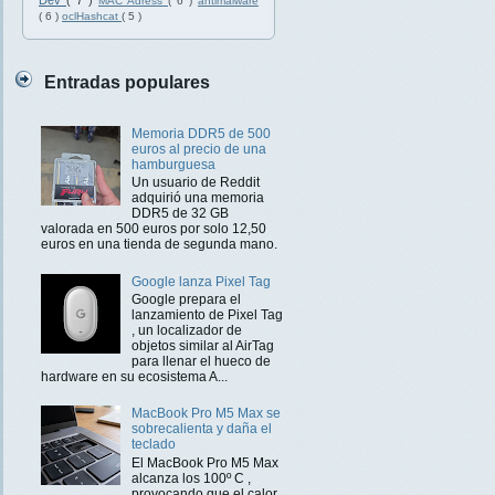
Dev
( 7 )
MAC Adress
( 6 )
antimalware
( 6 )
oclHashcat
( 5 )
Entradas populares
Memoria DDR5 de 500
euros al precio de una
hamburguesa
Un usuario de Reddit
adquirió una memoria
DDR5 de 32 GB
valorada en 500 euros por solo 12,50
euros en una tienda de segunda mano.
Google lanza Pixel Tag
Google prepara el
lanzamiento de Pixel Tag
, un localizador de
objetos similar al AirTag
para llenar el hueco de
hardware en su ecosistema A...
MacBook Pro M5 Max se
sobrecalienta y daña el
teclado
El MacBook Pro M5 Max
alcanza los 100º C ,
provocando que el calor