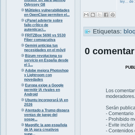
ley… de
Odyssey G8
Múltiples vulnerabilidades
en OpenClaw permiten el...
cPanel advierte sobre
fallo crítico de
autenticaci...
Etiquetas:
blo
FRITZBox 5690 vs 5530
Fiber comparativa
Gemini anticipa tus
0 comentar
necesidades en el móvil
Bizum revoluciona su
servicio en España desde
el 1...
PUB
Adobe mejora Photoshop
y Lightroom con
novedades
Europa exige a Google
permitir IA rivales en
Los comentar
Android
moderadores
Ubuntu incorporará IA en
2026
Serán publica
Atentado a Trump dispara
- Comentario 
ventas de juego del
- Prohibido 
sospe...
- Evite inclui
Magnific la app española
de IA para creativos
- Contenidos 
supe...