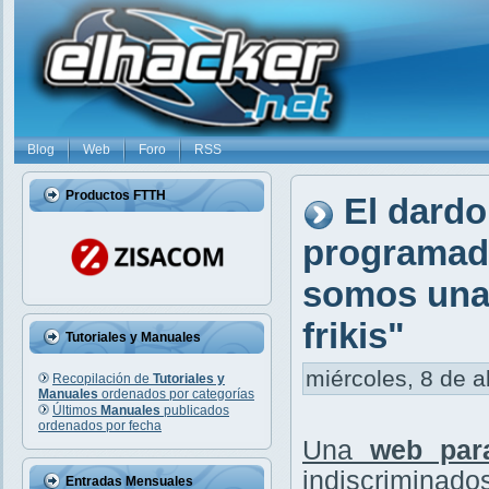
Blog
Web
Foro
RSS
Productos FTTH
El dardo
programado
somos una 
frikis"
Tutoriales y Manuales
miércoles, 8 de a
Recopilación de
Tutoriales y
Manuales
ordenados por categorías
Últimos
Manuales
publicados
ordenados por fecha
Una
web par
indiscriminados
Entradas Mensuales