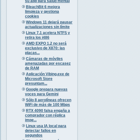
su app para salud mental
BleachBit 6 mejora
limpieza y gestiona
cookies
Windows 11 dejará pausar
actualizaciones sin límite
Linux 7.1 acelera NTFS y
retira los i486
AMD EXPO 1.2 no será
exclusivo de X870: las
placas...
Cámaras de móviles
amenazadas por escasez
de RAM
Aplicación Vibing.exe de
Microsoft Store
presuntam...
Google prepara nuevas
voces para Gemini
Sólo 8 aerolíneas ofrecen
WiFi de más de 100 Mbps
RTX 4090 falsa engaña a
comprador con réplica
impe...
Linux usa IA local para
detectar fallos en
segundos