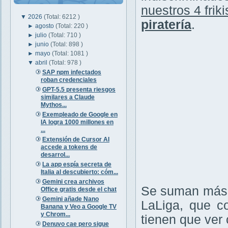
nuestros 4 friki
▼
2026
(Total: 6212 )
piratería
.
►
agosto
(Total: 220 )
►
julio
(Total: 710 )
►
junio
(Total: 898 )
►
mayo
(Total: 1081 )
▼
abril
(Total: 978 )
SAP npm infectados
roban credenciales
GPT-5.5 presenta riesgos
similares a Claude
Mythos...
Exempleado de Google en
IA logra 1000 millones en
...
Extensión de Cursor AI
accede a tokens de
desarrol...
La app espía secreta de
Italia al descubierto: cóm...
Gemini crea archivos
Se suman más v
Office gratis desde el chat
Gemini añade Nano
LaLiga, que c
Banana y Veo a Google TV
y Chrom...
tienen que ver c
Denuvo cae pero sigue