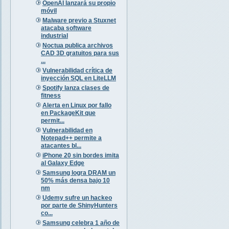
OpenAI lanzará su propio
móvil
Malware previo a Stuxnet
atacaba software
industrial
Noctua publica archivos
CAD 3D gratuitos para sus
...
Vulnerabilidad crítica de
inyección SQL en LiteLLM
Spotify lanza clases de
fitness
Alerta en Linux por fallo
en PackageKit que
permit...
Vulnerabilidad en
Notepad++ permite a
atacantes bl...
iPhone 20 sin bordes imita
al Galaxy Edge
Samsung logra DRAM un
50% más densa bajo 10
nm
Udemy sufre un hackeo
por parte de ShinyHunters
co...
Samsung celebra 1 año de