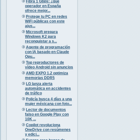
Fibra 1 Gbps: ¿qué
operador en España
ofrece mejor...
Protege tu PC en redes
WiFi públicas con este
ajus...
Microsoft prepara
Windows K2 para
reconquistar a s...
Agente de programación
con IA basado en Claude
Opu...
Top reproductores de
vídeo Android sin anuncios
AMD EXPO 1.2 optimiza
memorias DDR5
LG lanza alerta
automática en accidentes
de tráfico
Policía busca 4 días a una
mujer méxicana con foto...
Lector de documentos
falso en Google Play con
10K ...
Copilot revoluciona
OneDrive con resúmenes
y edici...