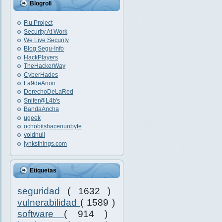
Blogroll
Flu Project
Security At Work
We Live Security
Blog Segu-Info
HackPlayers
TheHackerWay
CyberHades
La9deAnon
DerechoDeLaRed
Snifer@L4b's
BandaAncha
ugeek
ochobitshacenunbyte
voidnull
lynksthings.com
Etiquetas
seguridad
( 1632 )
vulnerabilidad
( 1589 )
software
( 914 )