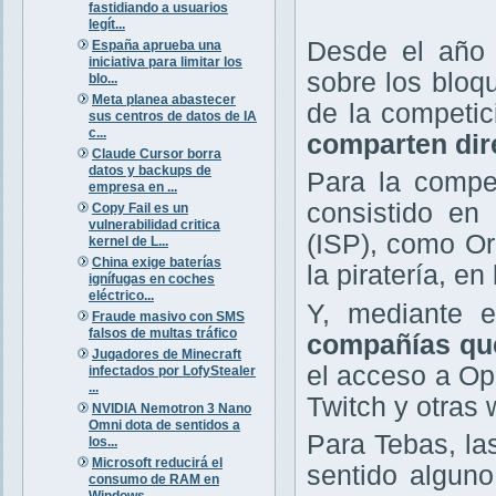
fastidiando a usuarios
legít...
Desde el año 
España aprueba una
iniciativa para limitar los
sobre los bloq
blo...
Meta planea abastecer
de la competi
sus centros de datos de IA
c...
comparten dir
Claude Cursor borra
datos y backups de
Para la compet
empresa en ...
consistido en 
Copy Fail es un
vulnerabilidad critica
(ISP), como Or
kernel de L...
China exige baterías
la piratería, e
ignífugas en coches
eléctrico...
Y, mediante e
Fraude masivo con SMS
falsos de multas tráfico
compañías que
Jugadores de Minecraft
el acceso a O
infectados por LofyStealer
...
Twitch y otras 
NVIDIA Nemotron 3 Nano
Omni dota de sentidos a
Para Tebas, la
los...
Microsoft reducirá el
sentido alguno
consumo de RAM en
Windows