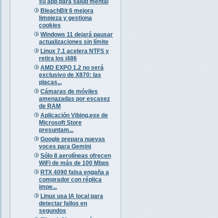
su app para salud mental
BleachBit 6 mejora
limpieza y gestiona
cookies
Windows 11 dejará pausar
actualizaciones sin límite
Linux 7.1 acelera NTFS y
retira los i486
AMD EXPO 1.2 no será
exclusivo de X870: las
placas...
Cámaras de móviles
amenazadas por escasez
de RAM
Aplicación Vibing.exe de
Microsoft Store
presuntam...
Google prepara nuevas
voces para Gemini
Sólo 8 aerolíneas ofrecen
WiFi de más de 100 Mbps
RTX 4090 falsa engaña a
comprador con réplica
impe...
Linux usa IA local para
detectar fallos en
segundos