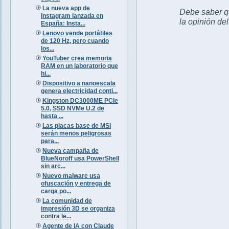
La nueva app de
Debe saber qu
Instagram lanzada en
la opinión de
España: Insta...
Lenovo vende portátiles
de 120 Hz, pero cuando
los...
YouTuber crea memoria
RAM en un laboratorio que
hi...
Dispositivo a nanoescala
genera electricidad conti...
Kingston DC3000ME PCIe
5.0, SSD NVMe U.2 de
hasta ...
Las placas base de MSI
serán menos peligrosas
para...
Nueva campaña de
BlueNoroff usa PowerShell
sin arc...
Nuevo malware usa
ofuscación y entrega de
carga po...
La comunidad de
impresión 3D se organiza
contra le...
Agente de IA con Claude