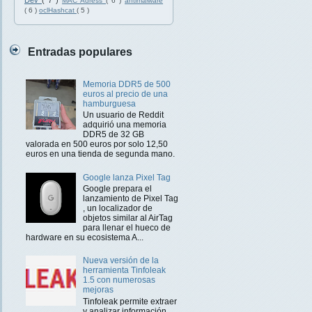
Dev
( 7 )
MAC Adress
( 6 )
antimalware
( 6 )
oclHashcat
( 5 )
Entradas populares
Memoria DDR5 de 500
euros al precio de una
hamburguesa
Un usuario de Reddit
adquirió una memoria
DDR5 de 32 GB
valorada en 500 euros por solo 12,50
euros en una tienda de segunda mano.
Google lanza Pixel Tag
Google prepara el
lanzamiento de Pixel Tag
, un localizador de
objetos similar al AirTag
para llenar el hueco de
hardware en su ecosistema A...
Nueva versión de la
herramienta Tinfoleak
1.5 con numerosas
mejoras
Tinfoleak permite extraer
y analizar información