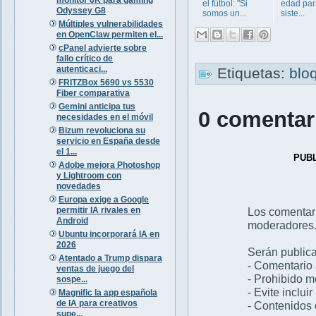
el fútbol: "Si
edad par
Odyssey G8
somos un...
siste...
Múltiples vulnerabilidades
en OpenClaw permiten el...
cPanel advierte sobre
fallo crítico de
autenticaci...
Etiquetas:
blo
FRITZBox 5690 vs 5530
Fiber comparativa
Gemini anticipa tus
0 comentar
necesidades en el móvil
Bizum revoluciona su
servicio en España desde
el 1...
PUB
Adobe mejora Photoshop
y Lightroom con
novedades
Europa exige a Google
permitir IA rivales en
Los comentar
Android
moderadores
Ubuntu incorporará IA en
2026
Serán publica
Atentado a Trump dispara
- Comentario 
ventas de juego del
- Prohibido 
sospe...
- Evite inclui
Magnific la app española
de IA para creativos
- Contenidos 
supe...