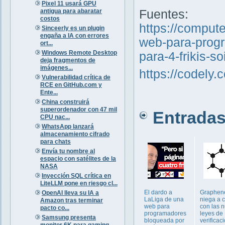
Pixel 11 usará GPU
antigua para abaratar
Fuentes:
costos
https://comput
Sinceerly es un plugin
engaña a IA con errores
web-para-progr
ort...
Windows Remote Desktop
para-4-frikis-s
deja fragmentos de
imágenes...
https://codely.
Vulnerabilidad crítica de
RCE en GitHub.com y
Ente...
China construirá
superordenador con 47 mil
Entradas 
CPU nac...
WhatsApp lanzará
almacenamiento cifrado
para chats
Envía tu nombre al
espacio con satélites de la
NASA
Inyección SQL crítica en
LiteLLM pone en riesgo cl...
El dardo a
Graphen
OpenAI lleva su IA a
LaLiga de una
niega a 
Amazon tras terminar
web para
con las 
pacto co...
programadores
leyes de
Samsung presenta
bloqueada por
verificac
monitor 6K para gaming