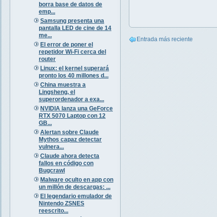
borra base de datos de
emp...
Samsung presenta una
pantalla LED de cine de 14
me...
Entrada más reciente
El error de poner el
repetidor Wi-Fi cerca del
router
Linux: el kernel superará
pronto los 40 millones d...
China muestra a
Lingsheng, el
superordenador a exa...
NVIDIA lanza una GeForce
RTX 5070 Laptop con 12
GB...
Alertan sobre Claude
Mythos capaz detectar
vulnera...
Claude ahora detecta
fallos en código con
Bugcrawl
Malware oculto en app con
un millón de descargas: ...
El legendario emulador de
Nintendo ZSNES
reescrito...