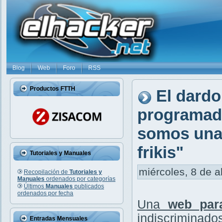
Blog
Web
Foro
RSS
Productos FTTH
El dardo
programado
somos una 
frikis"
Tutoriales y Manuales
miércoles, 8 de a
Recopilación de
Tutoriales y
Manuales
ordenados por categorías
Últimos
Manuales
publicados
ordenados por fecha
Una
web par
indiscriminados
Entradas Mensuales