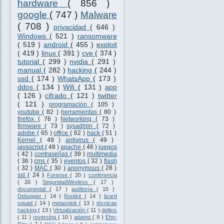
hardware
( 856 )
google
( 747 )
Malware
( 708 )
privacidad
( 646 )
Windows
( 521 )
ransomware
( 519 )
android
( 455 )
exploit
( 419 )
linux
( 391 )
cve
( 374 )
tutorial
( 299 )
nvidia
( 291 )
manual
( 282 )
hacking
( 244 )
ssd
( 174 )
WhatsApp
( 173 )
ddos
( 134 )
Wifi
( 131 )
app
( 126 )
cifrado
( 121 )
twitter
( 121 )
programación
( 105 )
youtube
( 82 )
herramientas
( 80 )
firefox
( 76 )
Networking
( 73 )
firmware
( 73 )
sysadmin
( 72 )
adobe
( 65 )
office
( 62 )
hack
( 51 )
Kernel
( 49 )
antivirus
( 49 )
javascript
( 48 )
apache
( 46 )
juegos
( 42 )
contraseñas
( 39 )
multimedia
( 36 )
cms
( 35 )
eventos
( 32 )
flash
( 32 )
MAC
( 30 )
anonymous
( 28 )
ssl
( 24 )
Forense
( 20 )
conferencia
( 20 )
SeguridadWireless
( 17 )
documental
( 17 )
auditoría
( 15 )
Debugger
( 14 )
Rootkit
( 14 )
lizard
squad
( 14 )
metasploit
( 13 )
técnicas
hacking
( 13 )
Virtualización
( 11 )
delitos
( 11 )
reversing
( 10 )
adamo
( 9 )
Ehn-