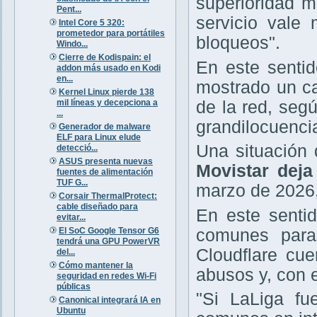
superioridad m
Pent...
servicio vale
Intel Core 5 320:
prometedor para portátiles
bloqueos".
Windo...
Cierre de Kodispain: el
En este sentid
addon más usado en Kodi
en...
mostrado un ca
Kernel Linux pierde 138
mil líneas y decepciona a
de la red, seg
...
grandilocuencia
Generador de malware
ELF para Linux elude
Una situación
detecció...
ASUS presenta nuevas
Movistar deja
fuentes de alimentación
TUF G...
marzo de 2026,
Corsair ThermalProtect:
cable diseñado para
En este senti
evitar...
El SoC Google Tensor G6
comunes paras
tendrá una GPU PowerVR
Cloudflare cu
del...
Cómo mantener la
abusos y, con e
seguridad en redes Wi-Fi
públicas
"Si LaLiga fu
Canonical integrará IA en
Ubuntu