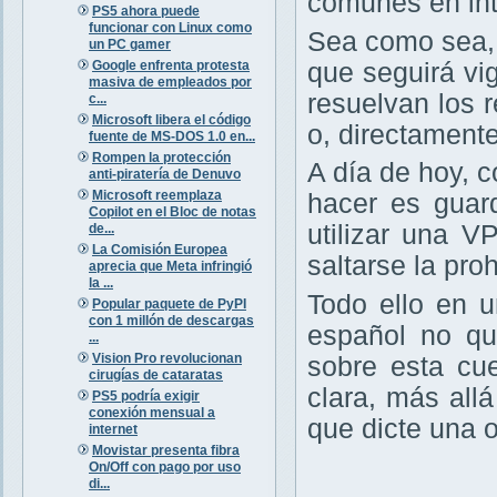
comunes en int
PS5 ahora puede
funcionar con Linux como
Sea como sea,
un PC gamer
Google enfrenta protesta
que seguirá vig
masiva de empleados por
resuelvan los r
c...
Microsoft libera el código
o, directament
fuente de MS-DOS 1.0 en...
Rompen la protección
A día de hoy, 
anti-piratería de Denuvo
Microsoft reemplaza
hacer es guar
Copilot en el Bloc de notas
utilizar una V
de...
La Comisión Europea
saltarse la pro
aprecia que Meta infringió
la ...
Todo ello en 
Popular paquete de PyPI
con 1 millón de descargas
español no qu
...
Vision Pro revolucionan
sobre esta cu
cirugías de cataratas
clara, más all
PS5 podría exigir
conexión mensual a
que dicte una 
internet
Movistar presenta fibra
On/Off con pago por uso
di...