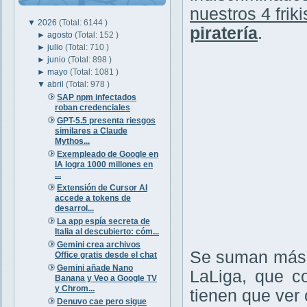
nuestros 4 friki
▼
2026
(Total: 6144 )
piratería
.
►
agosto
(Total: 152 )
►
julio
(Total: 710 )
►
junio
(Total: 898 )
►
mayo
(Total: 1081 )
▼
abril
(Total: 978 )
SAP npm infectados
roban credenciales
GPT-5.5 presenta riesgos
similares a Claude
Mythos...
Exempleado de Google en
IA logra 1000 millones en
...
Extensión de Cursor AI
accede a tokens de
desarrol...
La app espía secreta de
Italia al descubierto: cóm...
Gemini crea archivos
Se suman más v
Office gratis desde el chat
Gemini añade Nano
LaLiga, que c
Banana y Veo a Google TV
y Chrom...
tienen que ver c
Denuvo cae pero sigue