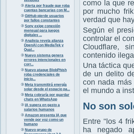
como la que r
Alerta por fraude que roba
por mucho frik
cuentas bancarias con M...
GitHub pierde usuarios
verdad que hay
por fallos constantes
Sony exige conexión
Según el presi
mensual para juegos
digitales ...
controlar el c
Analista revela alianza
Cloudflare, s
OpenAI con MediaTek y
Qual...
contenido ileg
Nuevo sistema genera
errores intencionales en
Una táctica qu
corr...
Nuevo ataque BlobPhish
de un delito d
roba credenciales de
inicio...
con nada más 
Meta transmitirá energía
el mundo a ins
solar desde el espacio pa...
Meta cobraría por guardar
chats en WhatsApp
No son solo
IA supera en gasto a
salarios humanos
Amazon presenta IA que
Entre "los 4 f
vende por voz como un
humano
ha negado ap
Nuevo grupo de