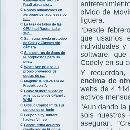
Ransomware Vect 2.0
entretenimient
RaaS ataca sist...
Robots humanoides en
olvido de Movis
aeropuertos japoneses por
liguera.
tur...
La tasa de fallos de las
"Desde febrero
CPU Intel Raptor Lake
sup...
que usamos e
Samsung revela prototipo
de Galaxy Glasses sin
individuales y
cámara
software, que 
Seis centros de datos de
IA propuestos para un
Codely en su
c
pue...
WhatsApp prueba su
Y recuerdan
propio proveedor de
copias de s...
encima de otr
Magnific la nueva era de
Freepik con IA
webs de 4 fri
Grave vulnerabilidad en
activos mensua
autenticación de cPanel y
WHM
"Aun dando la 
GitHub Copilot limita sus
peticiones en junio
sois nuestros 
Grupo ShinyHunters
hackea Vimeo
aseguran. "C
Google firma acuerdo
clasificado de IA con el