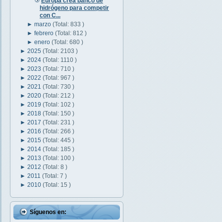
Europa crea banco de
hidrógeno para competir
con C...
►
marzo
(Total: 833 )
►
febrero
(Total: 812 )
►
enero
(Total: 680 )
►
2025
(Total: 2103 )
►
2024
(Total: 1110 )
►
2023
(Total: 710 )
►
2022
(Total: 967 )
►
2021
(Total: 730 )
►
2020
(Total: 212 )
►
2019
(Total: 102 )
►
2018
(Total: 150 )
►
2017
(Total: 231 )
►
2016
(Total: 266 )
►
2015
(Total: 445 )
►
2014
(Total: 185 )
►
2013
(Total: 100 )
►
2012
(Total: 8 )
►
2011
(Total: 7 )
►
2010
(Total: 15 )
Síguenos en: