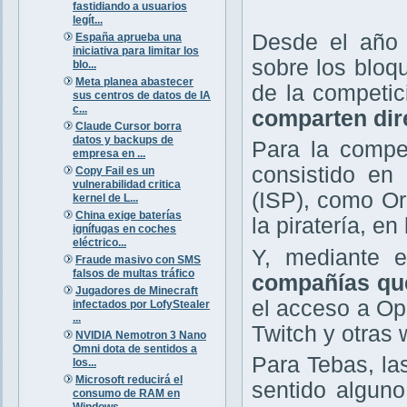
fastidiando a usuarios
legít...
Desde el año 
España aprueba una
iniciativa para limitar los
sobre los bloq
blo...
Meta planea abastecer
de la competi
sus centros de datos de IA
c...
comparten dir
Claude Cursor borra
datos y backups de
Para la compet
empresa en ...
consistido en 
Copy Fail es un
vulnerabilidad critica
(ISP), como Or
kernel de L...
China exige baterías
la piratería, e
ignífugas en coches
eléctrico...
Y, mediante e
Fraude masivo con SMS
falsos de multas tráfico
compañías que
Jugadores de Minecraft
el acceso a O
infectados por LofyStealer
...
Twitch y otras 
NVIDIA Nemotron 3 Nano
Omni dota de sentidos a
Para Tebas, la
los...
Microsoft reducirá el
sentido alguno
consumo de RAM en
Windows