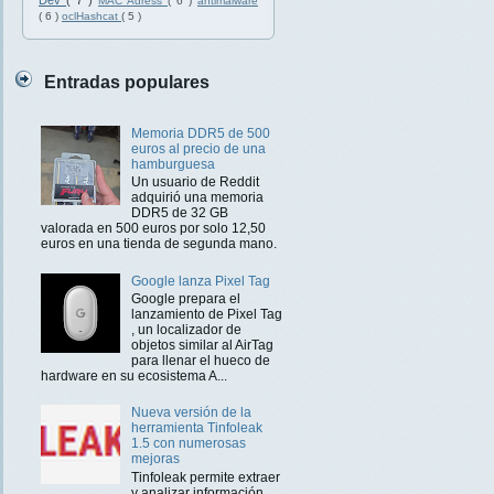
Dev
( 7 )
MAC Adress
( 6 )
antimalware
( 6 )
oclHashcat
( 5 )
Entradas populares
Memoria DDR5 de 500
euros al precio de una
hamburguesa
Un usuario de Reddit
adquirió una memoria
DDR5 de 32 GB
valorada en 500 euros por solo 12,50
euros en una tienda de segunda mano.
Google lanza Pixel Tag
Google prepara el
lanzamiento de Pixel Tag
, un localizador de
objetos similar al AirTag
para llenar el hueco de
hardware en su ecosistema A...
Nueva versión de la
herramienta Tinfoleak
1.5 con numerosas
mejoras
Tinfoleak permite extraer
y analizar información