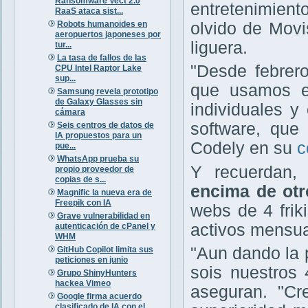
Ransomware Vect 2.0
entretenimient
RaaS ataca sist...
Robots humanoides en
olvido de Movis
aeropuertos japoneses por
liguera.
tur...
La tasa de fallos de las
"Desde febrero
CPU Intel Raptor Lake
sup...
que usamos e
Samsung revela prototipo
de Galaxy Glasses sin
individuales y
cámara
software, que 
Seis centros de datos de
IA propuestos para un
Codely en su
c
pue...
WhatsApp prueba su
Y recuerdan
propio proveedor de
copias de s...
encima de otr
Magnific la nueva era de
Freepik con IA
webs de 4 fri
Grave vulnerabilidad en
activos mensua
autenticación de cPanel y
WHM
"Aun dando la 
GitHub Copilot limita sus
peticiones en junio
sois nuestros 
Grupo ShinyHunters
hackea Vimeo
aseguran. "C
Google firma acuerdo
clasificado de IA con el