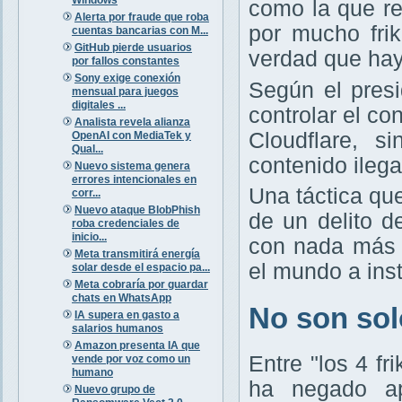
como la que r
Alerta por fraude que roba
por mucho frik
cuentas bancarias con M...
GitHub pierde usuarios
verdad que hay
por fallos constantes
Sony exige conexión
Según el presi
mensual para juegos
digitales ...
controlar el c
Analista revela alianza
Cloudflare, s
OpenAI con MediaTek y
Qual...
contenido ileg
Nuevo sistema genera
errores intencionales en
Una táctica qu
corr...
Nuevo ataque BlobPhish
de un delito d
roba credenciales de
inicio...
con nada más 
Meta transmitirá energía
el mundo a ins
solar desde el espacio pa...
Meta cobraría por guardar
chats en WhatsApp
No son solo
IA supera en gasto a
salarios humanos
Amazon presenta IA que
Entre "los 4 f
vende por voz como un
humano
ha negado ap
Nuevo grupo de