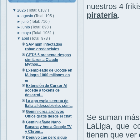
nuestros 4 friki
▼
2026
(Total: 6187 )
piratería
.
►
agosto
(Total: 195 )
►
julio
(Total: 710 )
►
junio
(Total: 898 )
►
mayo
(Total: 1081 )
▼
abril
(Total: 978 )
SAP npm infectados
roban credenciales
GPT-5.5 presenta riesgos
similares a Claude
Mythos...
Exempleado de Google en
IA logra 1000 millones en
...
Extensión de Cursor AI
accede a tokens de
desarrol...
La app espía secreta de
Italia al descubierto: cóm...
Gemini crea archivos
Se suman más v
Office gratis desde el chat
Gemini añade Nano
LaLiga, que c
Banana y Veo a Google TV
y Chrom...
tienen que ver c
Denuvo cae pero sigue