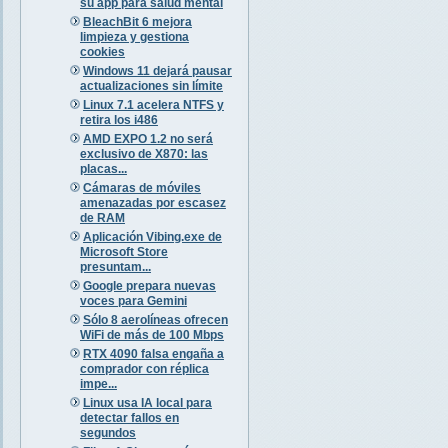
su app para salud mental
BleachBit 6 mejora
limpieza y gestiona
cookies
Windows 11 dejará pausar
actualizaciones sin límite
Linux 7.1 acelera NTFS y
retira los i486
AMD EXPO 1.2 no será
exclusivo de X870: las
placas...
Cámaras de móviles
amenazadas por escasez
de RAM
Aplicación Vibing.exe de
Microsoft Store
presuntam...
Google prepara nuevas
voces para Gemini
Sólo 8 aerolíneas ofrecen
WiFi de más de 100 Mbps
RTX 4090 falsa engaña a
comprador con réplica
impe...
Linux usa IA local para
detectar fallos en
segundos