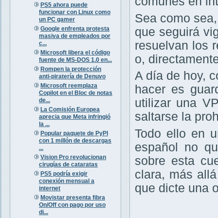
comunes en int
PS5 ahora puede
funcionar con Linux como
Sea como sea,
un PC gamer
Google enfrenta protesta
que seguirá vig
masiva de empleados por
resuelvan los r
c...
Microsoft libera el código
o, directament
fuente de MS-DOS 1.0 en...
Rompen la protección
A día de hoy, 
anti-piratería de Denuvo
Microsoft reemplaza
hacer es guar
Copilot en el Bloc de notas
utilizar una V
de...
La Comisión Europea
saltarse la pro
aprecia que Meta infringió
la ...
Todo ello en 
Popular paquete de PyPI
con 1 millón de descargas
español no qu
...
Vision Pro revolucionan
sobre esta cu
cirugías de cataratas
clara, más all
PS5 podría exigir
conexión mensual a
que dicte una 
internet
Movistar presenta fibra
On/Off con pago por uso
di...