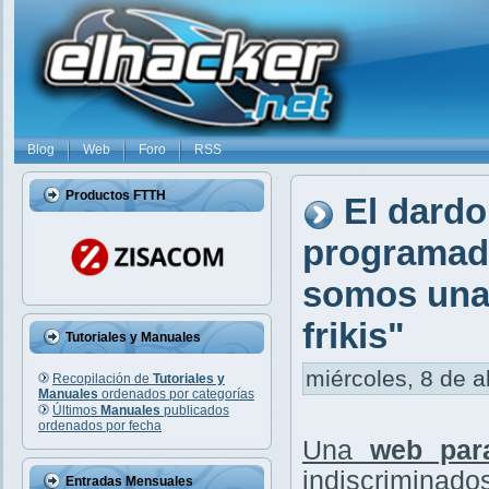
Blog
Web
Foro
RSS
Productos FTTH
El dardo
programado
somos una 
frikis"
Tutoriales y Manuales
miércoles, 8 de a
Recopilación de
Tutoriales y
Manuales
ordenados por categorías
Últimos
Manuales
publicados
ordenados por fecha
Una
web par
indiscriminados
Entradas Mensuales