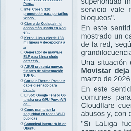
superioridad m
Pent...
servicio vale
Intel Core 5 320:
prometedor para portátiles
bloqueos".
Windo...
Cierre de Kodispain: el
En este sentid
addon más usado en Kodi
en...
mostrado un ca
Kernel Linux pierde 138
mil líneas y decepciona a
de la red, seg
...
grandilocuencia
Generador de malware
ELF para Linux elude
Una situación
detecció...
ASUS presenta nuevas
Movistar deja
fuentes de alimentación
TUF G...
marzo de 2026,
Corsair ThermalProtect:
cable diseñado para
En este senti
evitar...
El SoC Google Tensor G6
comunes paras
tendrá una GPU PowerVR
Cloudflare cu
del...
Cómo mantener la
abusos y, con e
seguridad en redes Wi-Fi
públicas
"Si LaLiga fu
Canonical integrará IA en
Ubuntu