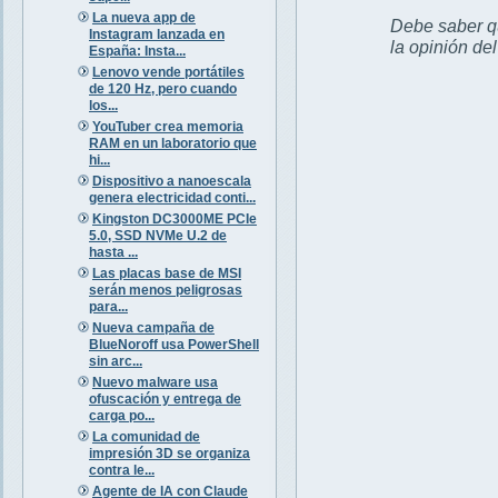
La nueva app de
Debe saber qu
Instagram lanzada en
la opinión de
España: Insta...
Lenovo vende portátiles
de 120 Hz, pero cuando
los...
YouTuber crea memoria
RAM en un laboratorio que
hi...
Dispositivo a nanoescala
genera electricidad conti...
Kingston DC3000ME PCIe
5.0, SSD NVMe U.2 de
hasta ...
Las placas base de MSI
serán menos peligrosas
para...
Nueva campaña de
BlueNoroff usa PowerShell
sin arc...
Nuevo malware usa
ofuscación y entrega de
carga po...
La comunidad de
impresión 3D se organiza
contra le...
Agente de IA con Claude