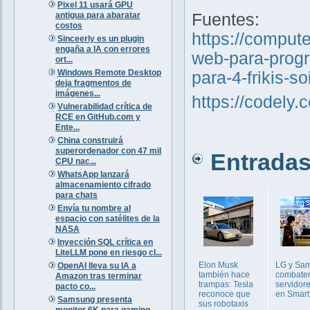
Pixel 11 usará GPU
antigua para abaratar
Fuentes:
costos
https://comput
Sinceerly es un plugin
engaña a IA con errores
web-para-progr
ort...
Windows Remote Desktop
para-4-frikis-s
deja fragmentos de
imágenes...
https://codely.
Vulnerabilidad crítica de
RCE en GitHub.com y
Ente...
China construirá
superordenador con 47 mil
Entradas 
CPU nac...
WhatsApp lanzará
almacenamiento cifrado
para chats
Envía tu nombre al
espacio con satélites de la
NASA
Inyección SQL crítica en
LiteLLM pone en riesgo cl...
Elon Musk
LG y Sa
OpenAI lleva su IA a
también hace
combate
Amazon tras terminar
trampas: Tesla
servidor
pacto co...
reconoce que
en Smart
Samsung presenta
sus robotaxis
monitor 6K para gaming