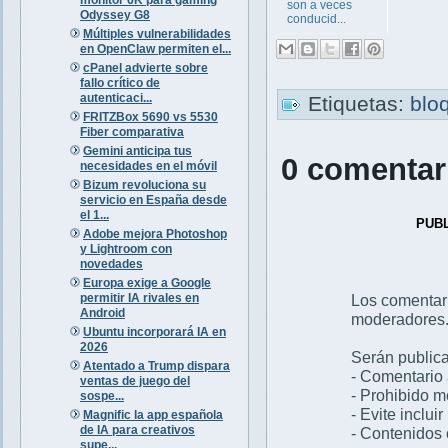
son a veces
Odyssey G8
conducid...
Múltiples vulnerabilidades
en OpenClaw permiten el...
cPanel advierte sobre
fallo crítico de
autenticaci...
Etiquetas:
blo
FRITZBox 5690 vs 5530
Fiber comparativa
Gemini anticipa tus
0 comentar
necesidades en el móvil
Bizum revoluciona su
servicio en España desde
el 1...
PUB
Adobe mejora Photoshop
y Lightroom con
novedades
Europa exige a Google
permitir IA rivales en
Los comentar
Android
moderadores
Ubuntu incorporará IA en
2026
Serán publica
Atentado a Trump dispara
- Comentario 
ventas de juego del
- Prohibido 
sospe...
- Evite inclui
Magnific la app española
de IA para creativos
- Contenidos 
supe...