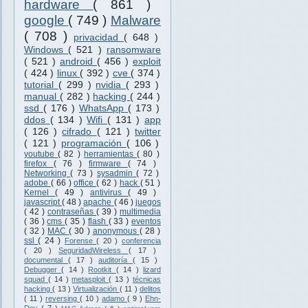
hardware
( 861 )
google
( 749 )
Malware
( 708 )
privacidad
( 648 )
Windows
( 521 )
ransomware
( 521 )
android
( 456 )
exploit
( 424 )
linux
( 392 )
cve
( 374 )
tutorial
( 299 )
nvidia
( 293 )
manual
( 282 )
hacking
( 244 )
ssd
( 176 )
WhatsApp
( 173 )
ddos
( 134 )
Wifi
( 131 )
app
( 126 )
cifrado
( 121 )
twitter
( 121 )
programación
( 106 )
youtube
( 82 )
herramientas
( 80 )
firefox
( 76 )
firmware
( 74 )
Networking
( 73 )
sysadmin
( 72 )
adobe
( 66 )
office
( 62 )
hack
( 51 )
Kernel
( 49 )
antivirus
( 49 )
javascript
( 48 )
apache
( 46 )
juegos
( 42 )
contraseñas
( 39 )
multimedia
( 36 )
cms
( 35 )
flash
( 33 )
eventos
( 32 )
MAC
( 30 )
anonymous
( 28 )
ssl
( 24 )
Forense
( 20 )
conferencia
( 20 )
SeguridadWireless
( 17 )
documental
( 17 )
auditoría
( 15 )
Debugger
( 14 )
Rootkit
( 14 )
lizard
squad
( 14 )
metasploit
( 13 )
técnicas
hacking
( 13 )
Virtualización
( 11 )
delitos
( 11 )
reversing
( 10 )
adamo
( 9 )
Ehn-