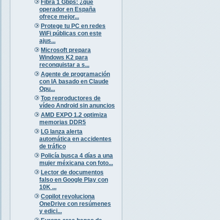
Fibra 1 Gbps: ¿qué
operador en España
ofrece mejor...
Protege tu PC en redes
WiFi públicas con este
ajus...
Microsoft prepara
Windows K2 para
reconquistar a s...
Agente de programación
con IA basado en Claude
Opu...
Top reproductores de
vídeo Android sin anuncios
AMD EXPO 1.2 optimiza
memorias DDR5
LG lanza alerta
automática en accidentes
de tráfico
Policía busca 4 días a una
mujer méxicana con foto...
Lector de documentos
falso en Google Play con
10K ...
Copilot revoluciona
OneDrive con resúmenes
y edici...