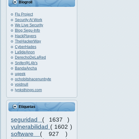
Blogroll
Flu Project
Security At Work
We Live Security
Blog Segu-Info
HackPlayers
TheHackerWay
CyberHades
La9deAnon
DerechoDeLaRed
Snifer@L4b's
BandaAncha
ugeek
ochobitshacenunbyte
voidnull
lynksthings.com
Etiquetas
seguridad
( 1637 )
vulnerabilidad
( 1602 )
software
( 927 )