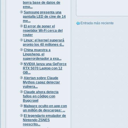
borra base de datos de
emp...
Samsung presenta una
pantalla LED de cine de 14
me...
Entrada más reciente
El error de poner el
repetidor Wi-Fi cerca del
router
Linux: el kernel superará
pronto los 40 millones d...
China muestra a
Lingsheng, el
superordenador a exa...
NVIDIA lanza una GeForce
RTX 5070 Laptop con 12
GB...
Alertan sobre Claude
Mythos capaz detectar
vulnera...
Claude ahora detecta
fallos en código con
Bugcrawl
Malware oculto en app con
un millón de descargas: ...
El legendario emulador de
Nintendo ZSNES
reescrito...