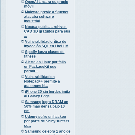
OpenAI lanzará su propio
móvil
Malware previo a Stuxnet
atacaba software
industrial
Noctua publica archivos
CAD 3D gratuitos para sus
...
Vulnerabilidad crítica de
inyección SQL en LiteLLM
Spotify lanza clases de
fitness
Alerta en Linux por fallo
en PackageKit que
permit...
Vulnerabilidad en
Notepad++ permite a
atacantes bl...
iPhone 20 sin bordes imita
al Galaxy Edge
Samsung logra DRAM un
50% más densa bajo 10
nm
Udemy sufre un hackeo
por parte de ShinyHunters
co...
Samsung celebra 1 año de