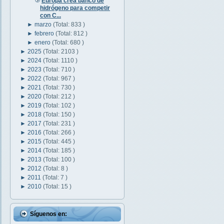
Europa crea banco de
hidrógeno para competir
con C...
►
marzo
(Total: 833 )
►
febrero
(Total: 812 )
►
enero
(Total: 680 )
►
2025
(Total: 2103 )
►
2024
(Total: 1110 )
►
2023
(Total: 710 )
►
2022
(Total: 967 )
►
2021
(Total: 730 )
►
2020
(Total: 212 )
►
2019
(Total: 102 )
►
2018
(Total: 150 )
►
2017
(Total: 231 )
►
2016
(Total: 266 )
►
2015
(Total: 445 )
►
2014
(Total: 185 )
►
2013
(Total: 100 )
►
2012
(Total: 8 )
►
2011
(Total: 7 )
►
2010
(Total: 15 )
Síguenos en: