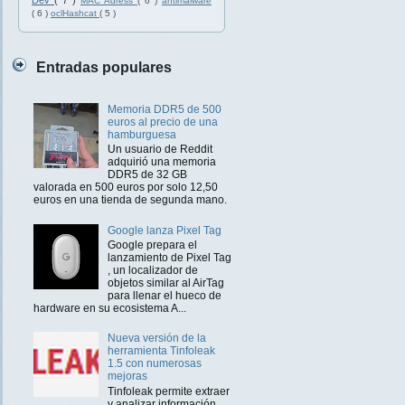
Dev
( 7 )
MAC Adress
( 6 )
antimalware
( 6 )
oclHashcat
( 5 )
Entradas populares
Memoria DDR5 de 500
euros al precio de una
hamburguesa
Un usuario de Reddit
adquirió una memoria
DDR5 de 32 GB
valorada en 500 euros por solo 12,50
euros en una tienda de segunda mano.
Google lanza Pixel Tag
Google prepara el
lanzamiento de Pixel Tag
, un localizador de
objetos similar al AirTag
para llenar el hueco de
hardware en su ecosistema A...
Nueva versión de la
herramienta Tinfoleak
1.5 con numerosas
mejoras
Tinfoleak permite extraer
y analizar información