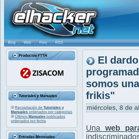
Blog
Web
Foro
RSS
Productos FTTH
El dardo
programado
somos una 
frikis"
Tutoriales y Manuales
miércoles, 8 de a
Recopilación de
Tutoriales y
Manuales
ordenados por categorías
Últimos
Manuales
publicados
ordenados por fecha
Una
web par
indiscriminados
Entradas Mensuales