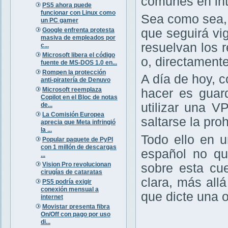
comunes en int
PS5 ahora puede
funcionar con Linux como
Sea como sea,
un PC gamer
Google enfrenta protesta
que seguirá vig
masiva de empleados por
resuelvan los r
c...
Microsoft libera el código
o, directament
fuente de MS-DOS 1.0 en...
Rompen la protección
A día de hoy, 
anti-piratería de Denuvo
Microsoft reemplaza
hacer es guar
Copilot en el Bloc de notas
utilizar una V
de...
La Comisión Europea
saltarse la pro
aprecia que Meta infringió
la ...
Todo ello en 
Popular paquete de PyPI
con 1 millón de descargas
español no qu
...
Vision Pro revolucionan
sobre esta cu
cirugías de cataratas
clara, más all
PS5 podría exigir
conexión mensual a
que dicte una 
internet
Movistar presenta fibra
On/Off con pago por uso
di...