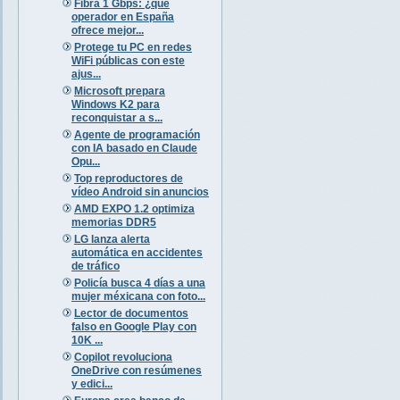
Fibra 1 Gbps: ¿qué
operador en España
ofrece mejor...
Protege tu PC en redes
WiFi públicas con este
ajus...
Microsoft prepara
Windows K2 para
reconquistar a s...
Agente de programación
con IA basado en Claude
Opu...
Top reproductores de
vídeo Android sin anuncios
AMD EXPO 1.2 optimiza
memorias DDR5
LG lanza alerta
automática en accidentes
de tráfico
Policía busca 4 días a una
mujer méxicana con foto...
Lector de documentos
falso en Google Play con
10K ...
Copilot revoluciona
OneDrive con resúmenes
y edici...