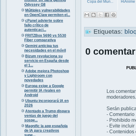
Copa del Mun...
HiAnime
Odyssey G8
Múltiples vulnerabilidades
en OpenClaw permiten el...
cPanel advierte sobre
fallo crítico de
autenticaci...
Etiquetas:
blo
FRITZBox 5690 vs 5530
Fiber comparativa
Gemini anticipa tus
0 comentar
necesidades en el móvil
Bizum revoluciona su
servicio en España desde
el 1...
PUB
Adobe mejora Photoshop
y Lightroom con
novedades
Europa exige a Google
permitir IA rivales en
Los comentar
Android
moderadores
Ubuntu incorporará IA en
2026
Serán publica
Atentado a Trump dispara
- Comentario 
ventas de juego del
- Prohibido 
sospe...
- Evite inclui
Magnific la app española
de IA para creativos
- Contenidos 
supe...