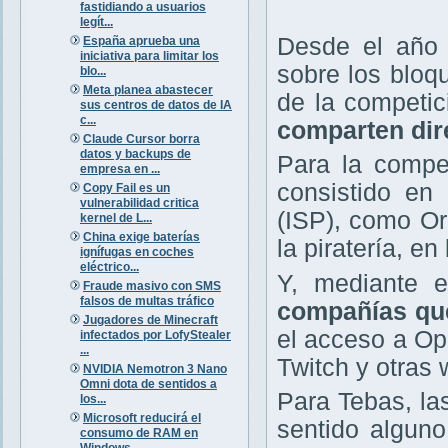
fastidiando a usuarios
legít...
Desde el año 
España aprueba una
iniciativa para limitar los
sobre los bloq
blo...
Meta planea abastecer
de la competi
sus centros de datos de IA
c...
comparten dir
Claude Cursor borra
datos y backups de
Para la compet
empresa en ...
consistido en 
Copy Fail es un
vulnerabilidad critica
(ISP), como Or
kernel de L...
China exige baterías
la piratería, e
ignífugas en coches
eléctrico...
Y, mediante e
Fraude masivo con SMS
falsos de multas tráfico
compañías que
Jugadores de Minecraft
el acceso a O
infectados por LofyStealer
...
Twitch y otras 
NVIDIA Nemotron 3 Nano
Omni dota de sentidos a
Para Tebas, la
los...
Microsoft reducirá el
sentido alguno
consumo de RAM en
Windows