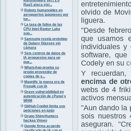
Ransomware Vect 2.0
entretenimient
RaaS ataca sist...
Robots humanoides en
olvido de Movis
aeropuertos japoneses por
liguera.
tur...
La tasa de fallos de las
"Desde febrero
CPU Intel Raptor Lake
sup...
que usamos e
Samsung revela prototipo
de Galaxy Glasses sin
individuales y
cámara
software, que 
Seis centros de datos de
IA propuestos para un
Codely en su
c
pue...
WhatsApp prueba su
Y recuerdan
propio proveedor de
copias de s...
encima de otr
Magnific la nueva era de
Freepik con IA
webs de 4 fri
Grave vulnerabilidad en
activos mensua
autenticación de cPanel y
WHM
"Aun dando la 
GitHub Copilot limita sus
peticiones en junio
sois nuestros 
Grupo ShinyHunters
hackea Vimeo
aseguran. "C
Google firma acuerdo
clasificado de IA con el