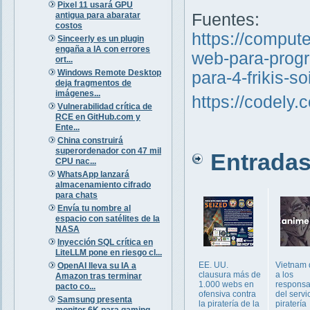
Pixel 11 usará GPU
antigua para abaratar
Fuentes:
costos
https://comput
Sinceerly es un plugin
engaña a IA con errores
web-para-progr
ort...
Windows Remote Desktop
para-4-frikis-s
deja fragmentos de
imágenes...
https://codely.
Vulnerabilidad crítica de
RCE en GitHub.com y
Ente...
China construirá
superordenador con 47 mil
Entradas 
CPU nac...
WhatsApp lanzará
almacenamiento cifrado
para chats
Envía tu nombre al
espacio con satélites de la
NASA
Inyección SQL crítica en
LiteLLM pone en riesgo cl...
EE. UU.
Vietnam 
OpenAI lleva su IA a
clausura más de
a los
Amazon tras terminar
1.000 webs en
responsa
pacto co...
ofensiva contra
del servi
Samsung presenta
la piratería de la
piratería
monitor 6K para gaming