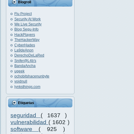
Blogroll
Flu Project
Security At Work
We Live Security
Blog Segu-Info
HackPlayers
TheHackerWay
CyberHades
La9deAnon
DerechoDeLaRed
Snifer@L4b's
BandaAncha
ugeek
ochobitshacenunbyte
voidnull
lynksthings.com
Etiquetas
seguridad
( 1637 )
vulnerabilidad
( 1602 )
software
( 925 )