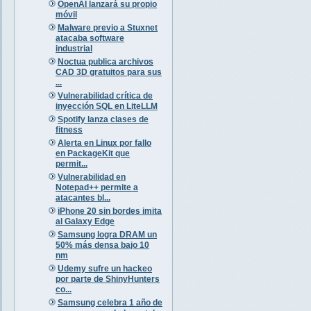
OpenAI lanzará su propio
móvil
Malware previo a Stuxnet
atacaba software
industrial
Noctua publica archivos
CAD 3D gratuitos para sus
...
Vulnerabilidad crítica de
inyección SQL en LiteLLM
Spotify lanza clases de
fitness
Alerta en Linux por fallo
en PackageKit que
permit...
Vulnerabilidad en
Notepad++ permite a
atacantes bl...
iPhone 20 sin bordes imita
al Galaxy Edge
Samsung logra DRAM un
50% más densa bajo 10
nm
Udemy sufre un hackeo
por parte de ShinyHunters
co...
Samsung celebra 1 año de