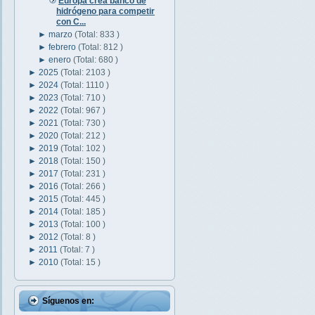
Europa crea banco de
hidrógeno para competir
con C...
►
marzo
(Total: 833 )
►
febrero
(Total: 812 )
►
enero
(Total: 680 )
►
2025
(Total: 2103 )
►
2024
(Total: 1110 )
►
2023
(Total: 710 )
►
2022
(Total: 967 )
►
2021
(Total: 730 )
►
2020
(Total: 212 )
►
2019
(Total: 102 )
►
2018
(Total: 150 )
►
2017
(Total: 231 )
►
2016
(Total: 266 )
►
2015
(Total: 445 )
►
2014
(Total: 185 )
►
2013
(Total: 100 )
►
2012
(Total: 8 )
►
2011
(Total: 7 )
►
2010
(Total: 15 )
Síguenos en: