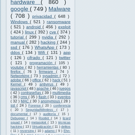
hardware
( 860 )
google
( 749 )
Malware
( 708 )
privacidad
( 648 )
Windows
( 521 )
ransomware
( 521 )
android
( 456 )
exploit
( 424 )
linux
( 392 )
cve
( 374 )
tutorial
( 299 )
nvidia
( 292 )
manual
( 282 )
hacking
( 244 )
ssd
( 176 )
WhatsApp
( 173 )
ddos
( 134 )
Wifi
( 131 )
app
( 126 )
cifrado
( 121 )
twitter
( 121 )
programación
( 105 )
youtube
( 82 )
herramientas
( 80 )
firefox
( 76 )
firmware
( 74 )
Networking
( 73 )
sysadmin
( 72 )
adobe
( 66 )
office
( 62 )
hack
( 51 )
Kernel
( 49 )
antivirus
( 49 )
javascript
( 48 )
apache
( 46 )
juegos
( 42 )
contraseñas
( 39 )
multimedia
( 36 )
cms
( 35 )
flash
( 33 )
eventos
( 32 )
MAC
( 30 )
anonymous
( 28 )
ssl
( 24 )
Forense
( 20 )
conferencia
( 20 )
SeguridadWireless
( 17 )
documental
( 17 )
auditoría
( 15 )
Debugger
( 14 )
Rootkit
( 14 )
lizard
squad
( 14 )
metasploit
( 13 )
técnicas
hacking
( 13 )
Virtualización
( 11 )
delitos
( 11 )
reversing
( 10 )
adamo
( 9 )
Ehn-