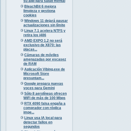
su app para salud mental
BleachBit 6 mejora
limpieza y gestiona
cookies
Windows 11 dejará pausar
actualizaciones sin límite
Linux 7.1 acelera NTFS y
retira los i486
AMD EXPO 1.2 no será
exclusivo de X870: las
placas...
Cámaras de móviles
amenazadas por escasez
de RAM
Aplicación Vibing.exe de
Microsoft Store
presuntam...
Google prepara nuevas
voces para Gemini
Sólo 8 aerolíneas ofrecen
WiFi de más de 100 Mbps
RTX 4090 falsa engaña a
comprador con réplica
impe...
Linux usa IA local para
detectar fallos en
segundos