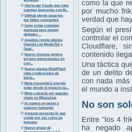
como la que r
Alerta por fraude que roba
por mucho frik
cuentas bancarias con M...
GitHub pierde usuarios
verdad que hay
por fallos constantes
Sony exige conexión
Según el presi
mensual para juegos
digitales ...
controlar el c
Analista revela alianza
Cloudflare, s
OpenAI con MediaTek y
Qual...
contenido ileg
Nuevo sistema genera
errores intencionales en
Una táctica qu
corr...
Nuevo ataque BlobPhish
de un delito d
roba credenciales de
inicio...
con nada más 
Meta transmitirá energía
el mundo a ins
solar desde el espacio pa...
Meta cobraría por guardar
chats en WhatsApp
No son solo
IA supera en gasto a
salarios humanos
Amazon presenta IA que
Entre "los 4 f
vende por voz como un
humano
ha negado ap
Nuevo grupo de