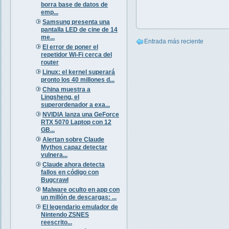
borra base de datos de
emp...
Samsung presenta una
pantalla LED de cine de 14
me...
Entrada más reciente
El error de poner el
repetidor Wi-Fi cerca del
router
Linux: el kernel superará
pronto los 40 millones d...
China muestra a
Lingsheng, el
superordenador a exa...
NVIDIA lanza una GeForce
RTX 5070 Laptop con 12
GB...
Alertan sobre Claude
Mythos capaz detectar
vulnera...
Claude ahora detecta
fallos en código con
Bugcrawl
Malware oculto en app con
un millón de descargas: ...
El legendario emulador de
Nintendo ZSNES
reescrito...