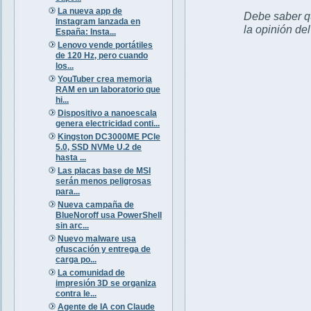
La nueva app de
Debe saber qu
Instagram lanzada en
la opinión de
España: Insta...
Lenovo vende portátiles
de 120 Hz, pero cuando
los...
YouTuber crea memoria
RAM en un laboratorio que
hi...
Dispositivo a nanoescala
genera electricidad conti...
Kingston DC3000ME PCIe
5.0, SSD NVMe U.2 de
hasta ...
Las placas base de MSI
serán menos peligrosas
para...
Nueva campaña de
BlueNoroff usa PowerShell
sin arc...
Nuevo malware usa
ofuscación y entrega de
carga po...
La comunidad de
impresión 3D se organiza
contra le...
Agente de IA con Claude