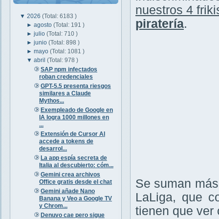
nuestros 4 friki
▼
2026
(Total: 6183 )
piratería
.
►
agosto
(Total: 191 )
►
julio
(Total: 710 )
►
junio
(Total: 898 )
►
mayo
(Total: 1081 )
▼
abril
(Total: 978 )
SAP npm infectados
roban credenciales
GPT-5.5 presenta riesgos
similares a Claude
Mythos...
Exempleado de Google en
IA logra 1000 millones en
...
Extensión de Cursor AI
accede a tokens de
desarrol...
La app espía secreta de
Italia al descubierto: cóm...
Gemini crea archivos
Se suman más v
Office gratis desde el chat
Gemini añade Nano
LaLiga, que c
Banana y Veo a Google TV
y Chrom...
tienen que ver c
Denuvo cae pero sigue