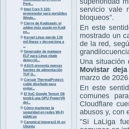
superioridad m
Pent...
servicio vale
Intel Core 5 320:
prometedor para portátiles
bloqueos".
Windo...
Cierre de Kodispain: el
En este sentid
addon más usado en Kodi
en...
mostrado un ca
Kernel Linux pierde 138
mil líneas y decepciona a
de la red, seg
...
grandilocuencia
Generador de malware
ELF para Linux elude
Una situación
detecció...
ASUS presenta nuevas
Movistar deja
fuentes de alimentación
TUF G...
marzo de 2026,
Corsair ThermalProtect:
cable diseñado para
En este senti
evitar...
El SoC Google Tensor G6
comunes paras
tendrá una GPU PowerVR
Cloudflare cu
del...
Cómo mantener la
abusos y, con e
seguridad en redes Wi-Fi
públicas
"Si LaLiga fu
Canonical integrará IA en
Ubuntu