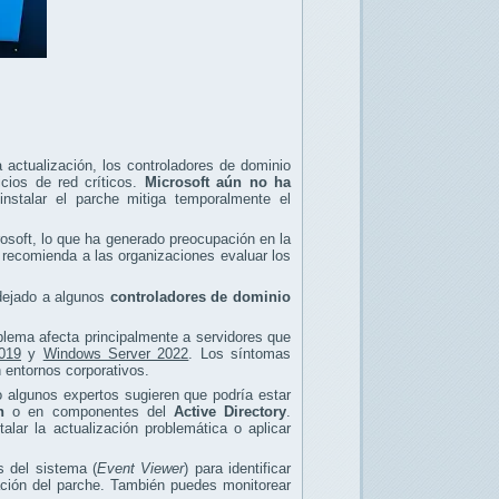
 actualización, los controladores de dominio
icios de red críticos.
Microsoft aún no ha
nstalar el parche mitiga temporalmente el
rosoft, lo que ha generado preocupación en la
 recomienda a las organizaciones evaluar los
 dejado a algunos
controladores de dominio
blema afecta principalmente a servidores que
019
y
Windows Server 2022
. Los síntomas
n entornos corporativos.
ro algunos expertos sugieren que podría estar
n
o en componentes del
Active Directory
.
lar la actualización problemática o aplicar
s del sistema (
Event Viewer
) para identificar
lación del parche. También puedes monitorear