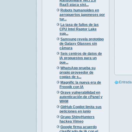
Ransomware Vect 2.0
RaaS ataca sist...
Robots humanoides en
aeropuertos japoneses por
tur...
La tasa de fallos de las
CPU Intel Raptor Lake
sup...
Samsung revela prototipo
de Galaxy Glasses sin
cámara
Seis centros de datos de
IA propuestos para un
pue...
WhatsApp prueba su
propio proveedor de
copias de s...
Entrada
Magnific la nueva era de
Freepik con IA
Grave vulnerabilidad en
autenticación de cPanel y
WHM
GitHub Copilot limita sus
peticiones en junio
Grupo ShinyHunters
hackea Vimeo
Google firma acuerdo
clasificado de IA con el