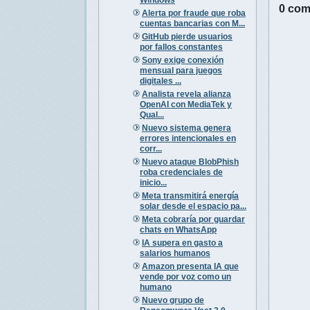
0 com
Alerta por fraude que roba
cuentas bancarias con M...
GitHub pierde usuarios
por fallos constantes
Sony exige conexión
mensual para juegos
digitales ...
Analista revela alianza
OpenAI con MediaTek y
Qual...
Nuevo sistema genera
errores intencionales en
corr...
Nuevo ataque BlobPhish
roba credenciales de
inicio...
Meta transmitirá energía
solar desde el espacio pa...
Meta cobraría por guardar
chats en WhatsApp
IA supera en gasto a
salarios humanos
Amazon presenta IA que
vende por voz como un
humano
Nuevo grupo de