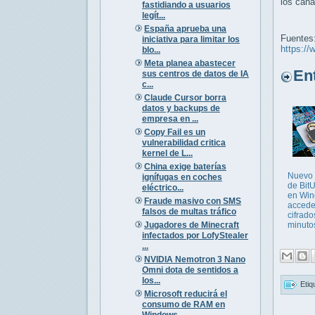
los cana
fastidiando a usuarios
legít...
España aprueba una
Fuentes
iniciativa para limitar los
https://
blo...
Meta planea abastecer
Entr
sus centros de datos de IA
c...
Claude Cursor borra
datos y backups de
empresa en ...
Copy Fail es un
vulnerabilidad critica
kernel de L...
China exige baterías
Nuevo 
ignífugas en coches
de Bit
eléctrico...
en Win
Fraude masivo con SMS
accede
falsos de multas tráfico
cifrado
Jugadores de Minecraft
minuto
infectados por LofyStealer
...
NVIDIA Nemotron 3 Nano
Omni dota de sentidos a
los...
Etiq
Microsoft reducirá el
consumo de RAM en
Windows