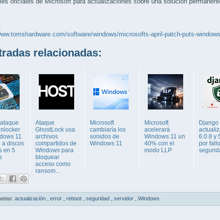
les oficiales de Microsoft para actualizaciones sobre una solución permanent
:
www.tomshardware.com/software/windows/microsofts-april-patch-puts-windows-
adas relacionadas:
ataque
Ataque
Microsoft
Microsoft
Django
Unlocker
GhostLock usa
cambiaría los
acelerará
actualiz
dows 11
archivos
sonidos de
Windows 11 un
6.0.8 y 
 a discos
compartidos de
Windows 11
40% con el
por fall
s en 5
Windows para
modo LLP
segurid
s
bloquear
acceso como
ransom...
uetas:
actualización
,
error
,
reboot
,
seguridad
,
servidor
,
Windows