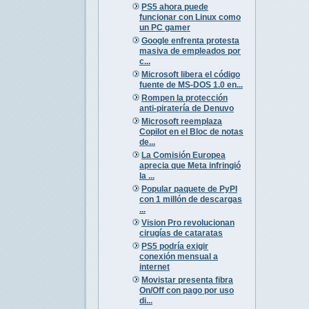
PS5 ahora puede
funcionar con Linux como
un PC gamer
Google enfrenta protesta
masiva de empleados por
c...
Microsoft libera el código
fuente de MS-DOS 1.0 en...
Rompen la protección
anti-piratería de Denuvo
Microsoft reemplaza
Copilot en el Bloc de notas
de...
La Comisión Europea
aprecia que Meta infringió
la ...
Popular paquete de PyPI
con 1 millón de descargas
...
Vision Pro revolucionan
cirugías de cataratas
PS5 podría exigir
conexión mensual a
internet
Movistar presenta fibra
On/Off con pago por uso
di...