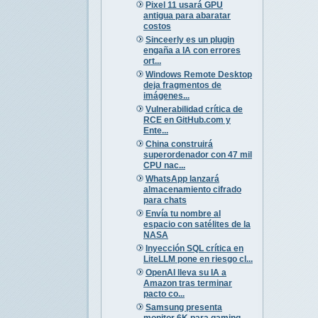
Pixel 11 usará GPU
antigua para abaratar
costos
Sinceerly es un plugin
engaña a IA con errores
ort...
Windows Remote Desktop
deja fragmentos de
imágenes...
Vulnerabilidad crítica de
RCE en GitHub.com y
Ente...
China construirá
superordenador con 47 mil
CPU nac...
WhatsApp lanzará
almacenamiento cifrado
para chats
Envía tu nombre al
espacio con satélites de la
NASA
Inyección SQL crítica en
LiteLLM pone en riesgo cl...
OpenAI lleva su IA a
Amazon tras terminar
pacto co...
Samsung presenta
monitor 6K para gaming