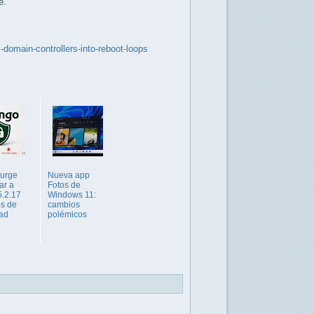
e.
domain-controllers-into-reboot-loops
 urge
Nueva app
ar a
Fotos de
5.2.17
Windows 11:
os de
cambios
ad
polémicos