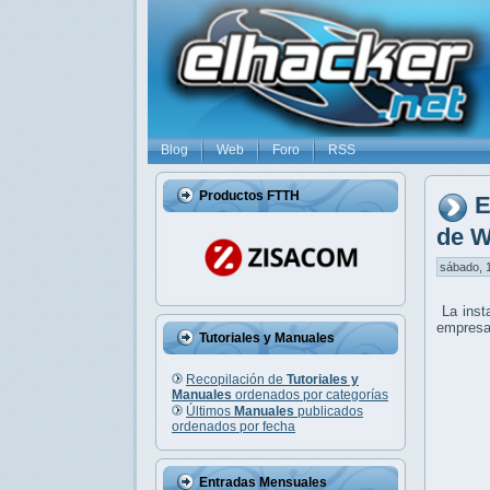
Blog
Web
Foro
RSS
Productos FTTH
E
de W
sábado, 1
La inst
empresar
Tutoriales y Manuales
Recopilación de
Tutoriales y
Manuales
ordenados por categorías
Últimos
Manuales
publicados
ordenados por fecha
Entradas Mensuales