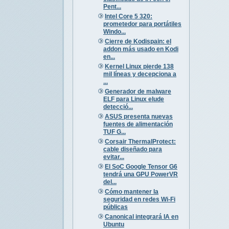
Pent...
Intel Core 5 320:
prometedor para portátiles
Windo...
Cierre de Kodispain: el
addon más usado en Kodi
en...
Kernel Linux pierde 138
mil líneas y decepciona a
...
Generador de malware
ELF para Linux elude
detecció...
ASUS presenta nuevas
fuentes de alimentación
TUF G...
Corsair ThermalProtect:
cable diseñado para
evitar...
El SoC Google Tensor G6
tendrá una GPU PowerVR
del...
Cómo mantener la
seguridad en redes Wi-Fi
públicas
Canonical integrará IA en
Ubuntu