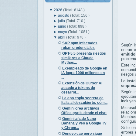
▼
2026
(Total: 6148 )
►
agosto
(Total: 156 )
►
julio
(Total: 710 )
►
junio
(Total: 898 )
►
mayo
(Total: 1081 )
▼
abril
(Total: 978 )
SAP npm infectados
Según in
roban credenciales
entran e
GPT-5.5 presenta riesgos
emitido
similares a Claude
problem
Mythos...
Este inc
Exempleado de Google en
comunida
IA logra 1000 millones en
riesgos 
...
La inst
Extensión de Cursor AI
empresa
accede a tokens de
Según in
desarrol...
ejecuta
La app espía secreta de
incluyen
Italia al descubierto: cóm...
Microsof
Gemini crea archivos
relacio
Office gratis desde el chat
Mientras
Gemini añade Nano
configur
Banana y Veo a Google TV
Si te en
y Chrom...
errores 
Denuvo cae pero sigue