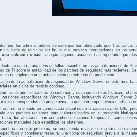
formes, los administradores de sistemas han observado que, tras aplicar la
n un bucle de reinicios sin fin, lo que provoca interrupciones en los serv
 una solución oficial
, aunque algunos usuarios han reportado que desi
a.
idente se suma a una serie de fallos recientes en las actualizaciones de Mic
d de TI sobre la estabilidad de los parches de seguridad más recientes. Se
antes de implementar la actualización en entornos de producción.
alación de la actualización de seguridad de Windows Server de este mes ha
riales
en ciclos de reinicio continuo.
formes de administradores de sistemas y usuarios en foros técnicos, el pro
n versiones específicas de Windows Server, incluyendo
Windows Server 2
 reinicios inesperados sin previo aviso, lo que interrumpe servicios críticos e
t aún no ha emitido un comunicado oficial sobre la causa raíz del fallo, pe
nado con parches recientes para vulnerabilidades en el protocolo
Netlogo
 tanto, los afectados han compartido soluciones temporales, como desinsta
aciones manuales para estabilizar los sistemas.
cuentras con este problema, se recomienda revisar los registros de evento
específicos y considerar restaurar una copia de seguridad previa a la insta