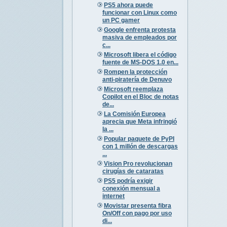
PS5 ahora puede
funcionar con Linux como
un PC gamer
Google enfrenta protesta
masiva de empleados por
c...
Microsoft libera el código
fuente de MS-DOS 1.0 en...
Rompen la protección
anti-piratería de Denuvo
Microsoft reemplaza
Copilot en el Bloc de notas
de...
La Comisión Europea
aprecia que Meta infringió
la ...
Popular paquete de PyPI
con 1 millón de descargas
...
Vision Pro revolucionan
cirugías de cataratas
PS5 podría exigir
conexión mensual a
internet
Movistar presenta fibra
On/Off con pago por uso
di...