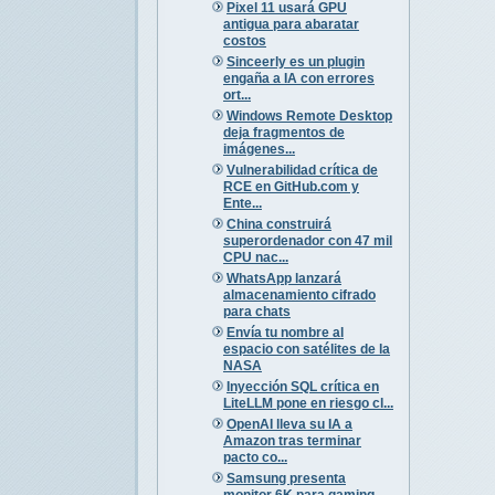
Pixel 11 usará GPU
antigua para abaratar
costos
Sinceerly es un plugin
engaña a IA con errores
ort...
Windows Remote Desktop
deja fragmentos de
imágenes...
Vulnerabilidad crítica de
RCE en GitHub.com y
Ente...
China construirá
superordenador con 47 mil
CPU nac...
WhatsApp lanzará
almacenamiento cifrado
para chats
Envía tu nombre al
espacio con satélites de la
NASA
Inyección SQL crítica en
LiteLLM pone en riesgo cl...
OpenAI lleva su IA a
Amazon tras terminar
pacto co...
Samsung presenta
monitor 6K para gaming