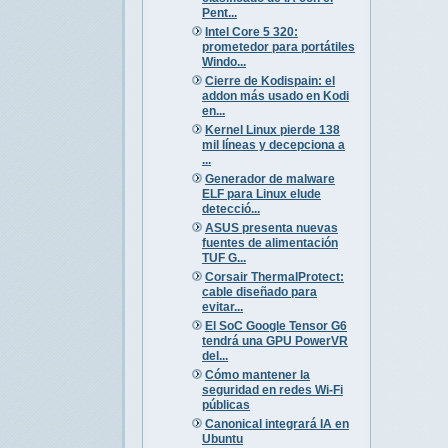
Pent...
Intel Core 5 320:
prometedor para portátiles
Windo...
Cierre de Kodispain: el
addon más usado en Kodi
en...
Kernel Linux pierde 138
mil líneas y decepciona a
...
Generador de malware
ELF para Linux elude
detecció...
ASUS presenta nuevas
fuentes de alimentación
TUF G...
Corsair ThermalProtect:
cable diseñado para
evitar...
El SoC Google Tensor G6
tendrá una GPU PowerVR
del...
Cómo mantener la
seguridad en redes Wi-Fi
públicas
Canonical integrará IA en
Ubuntu