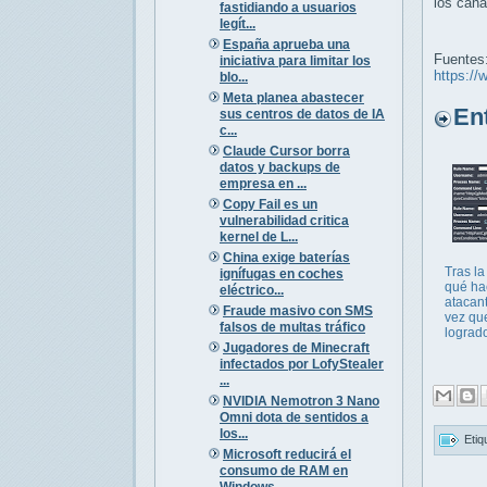
los cana
fastidiando a usuarios
legít...
España aprueba una
Fuentes
iniciativa para limitar los
https://
blo...
Meta planea abastecer
Entr
sus centros de datos de IA
c...
Claude Cursor borra
datos y backups de
empresa en ...
Copy Fail es un
vulnerabilidad critica
kernel de L...
China exige baterías
Tras la
ignífugas en coches
qué ha
eléctrico...
atacan
Fraude masivo con SMS
vez qu
falsos de multas tráfico
logrado
Jugadores de Minecraft
infectados por LofyStealer
...
NVIDIA Nemotron 3 Nano
Omni dota de sentidos a
los...
Etiq
Microsoft reducirá el
consumo de RAM en
Windows