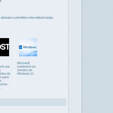
e.
domain-controllers-into-reboot-loops
Microsoft
ock usa
cambiaría los
s
sonidos de
idos de
Windows 11
s para
r
 como
..