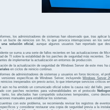
formes, los administradores de sistemas han observado que, tras aplicar la
n un bucle de reinicios sin fin, lo que provoca interrupciones en los serv
 una solución oficial
, aunque algunos usuarios han reportado que desi
a.
idente se suma a una serie de fallos recientes en las actualizaciones de Mic
d de TI sobre la estabilidad de los parches de seguridad más recientes. Se
antes de implementar la actualización en entornos de producción.
alación de la actualización de seguridad de Windows Server de este mes ha
riales
en ciclos de reinicio continuo.
formes de administradores de sistemas y usuarios en foros técnicos, el pro
n versiones específicas de Windows Server, incluyendo
Windows Server 2
 reinicios inesperados sin previo aviso, lo que interrumpe servicios críticos e
t aún no ha emitido un comunicado oficial sobre la causa raíz del fallo, pe
nado con parches recientes para vulnerabilidades en el protocolo
Netlogo
 tanto, los afectados han compartido soluciones temporales, como desinsta
aciones manuales para estabilizar los sistemas.
cuentras con este problema, se recomienda revisar los registros de evento
específicos y considerar restaurar una copia de seguridad previa a la insta