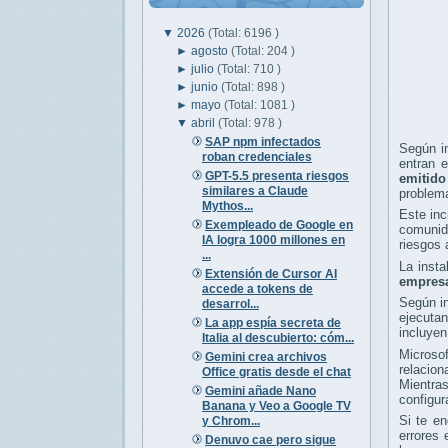
▼
2026
(Total: 6196 )
►
agosto
(Total: 204 )
►
julio
(Total: 710 )
►
junio
(Total: 898 )
►
mayo
(Total: 1081 )
▼
abril
(Total: 978 )
SAP npm infectados
Según in
roban credenciales
entran e
GPT-5.5 presenta riesgos
emitido
similares a Claude
problem
Mythos...
Este inc
Exempleado de Google en
comunida
IA logra 1000 millones en
riesgos 
...
La inst
Extensión de Cursor AI
empresa
accede a tokens de
Según in
desarrol...
ejecuta
La app espía secreta de
incluyen
Italia al descubierto: cóm...
Microsof
Gemini crea archivos
relacio
Office gratis desde el chat
Mientras
Gemini añade Nano
configur
Banana y Veo a Google TV
Si te en
y Chrom...
errores 
Denuvo cae pero sigue