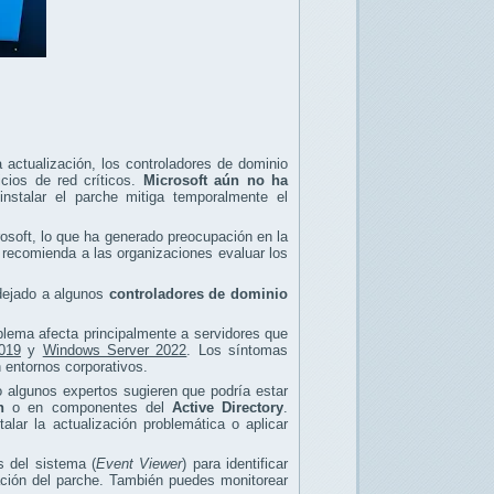
 actualización, los controladores de dominio
icios de red críticos.
Microsoft aún no ha
nstalar el parche mitiga temporalmente el
rosoft, lo que ha generado preocupación en la
 recomienda a las organizaciones evaluar los
 dejado a algunos
controladores de dominio
blema afecta principalmente a servidores que
019
y
Windows Server 2022
. Los síntomas
n entornos corporativos.
ro algunos expertos sugieren que podría estar
n
o en componentes del
Active Directory
.
lar la actualización problemática o aplicar
s del sistema (
Event Viewer
) para identificar
lación del parche. También puedes monitorear