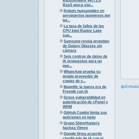
Ransomware Vect 2.0
RaaS ataca sist...
Robots humanoides en
aeropuertos japoneses por
tur...
La tasa de fallos de las
CPU Intel Raptor Lake
sup...
Samsung revela prototipo
de Galaxy Glasses sin
cámara
Seis centros de datos de
IA propuestos para un
pue...
WhatsApp prueba su
propio proveedor de
copias de s...
Entrada
Magnific la nueva era de
Freepik con IA
Grave vulnerabilidad en
autenticación de cPanel y
WHM
GitHub Copilot limita sus
peticiones en junio
Grupo ShinyHunters
hackea Vimeo
Google firma acuerdo
clasificado de IA con el