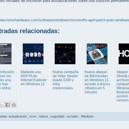
les oficiales de Microsoft para actualizaciones sobre una solución permanent
:
www.tomshardware.com/software/windows/microsofts-april-patch-puts-windows-
adas relacionadas:
 intrusión:
Malware usa
Nueva campaña
Nuevo ataque
Ataque
cen los
MSHTA de
de Vidar Stealer
de BitUnlocker
GhostL
tes una
Internet Explorer
evade EDR y
en Windows 11
archivo
e han
en Windows 11
roba
accede a discos
compart
 entrar
credenciales
cifrados en 5
Window
minutos
bloquea
acceso
ransom.
uetas:
actualización
,
error
,
reboot
,
seguridad
,
servidor
,
Windows