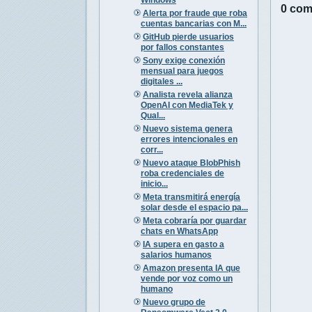
0 com
Alerta por fraude que roba
cuentas bancarias con M...
GitHub pierde usuarios
por fallos constantes
Sony exige conexión
mensual para juegos
digitales ...
Analista revela alianza
OpenAI con MediaTek y
Qual...
Nuevo sistema genera
errores intencionales en
corr...
Nuevo ataque BlobPhish
roba credenciales de
inicio...
Meta transmitirá energía
solar desde el espacio pa...
Meta cobraría por guardar
chats en WhatsApp
IA supera en gasto a
salarios humanos
Amazon presenta IA que
vende por voz como un
humano
Nuevo grupo de