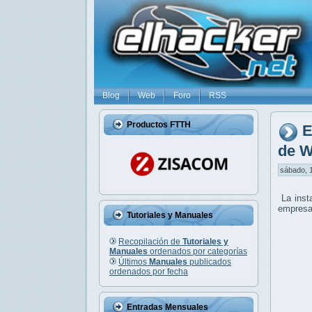
Blog
Web
Foro
RSS
Productos FTTH
E
de W
sábado, 1
La inst
empresar
Tutoriales y Manuales
Recopilación de
Tutoriales y
Manuales
ordenados por categorías
Últimos
Manuales
publicados
ordenados por fecha
Entradas Mensuales