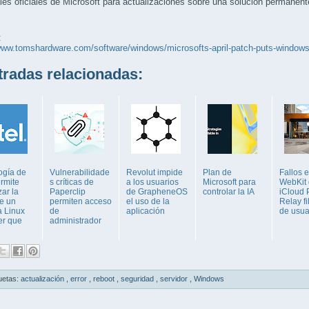
les oficiales de Microsoft para actualizaciones sobre una solución permanent
:
www.tomshardware.com/software/windows/microsofts-april-patch-puts-windows-
adas relacionadas:
ogía de
Vulnerabilidade
Revolut impide
Plan de
Fallos 
ermite
s críticas de
a los usuarios
Microsoft para
WebKit
zar la
Paperclip
de GrapheneOS
controlar la IA
iCloud 
e un
permiten acceso
el uso de la
Relay fi
a Linux
de
aplicación
de usua
er que
administrador
uetas:
actualización
,
error
,
reboot
,
seguridad
,
servidor
,
Windows