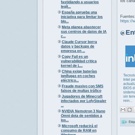
los cana
fastidiando a usuarios
legít...
España aprueba una
Fuentes
iniciativa para limitar los
https://
blo...
Meta planea abastecer
Entr
sus centros de datos de IA
c...
Claude Cursor borra
datos y backups de
empresa en ...
Copy Fail es un
vulnerabilidad critica
kernel de L...
China exige baterías
Tecnol
ignífugas en coches
Intel p
eléctrico...
actuali
Fraude masivo con SMS
BIOS d
falsos de multas tráfico
sistem
Jugadores de Minecraft
sin ten
rein...
infectados por LofyStealer
...
NVIDIA Nemotron 3 Nano
Omni dota de sentidos a
los...
Etiq
Microsoft reducirá el
consumo de RAM en
Windows