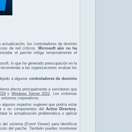
 actualización, los controladores de dominio
icios de red críticos.
Microsoft aún no ha
nstalar el parche mitiga temporalmente el
rosoft, lo que ha generado preocupación en la
 recomienda a las organizaciones evaluar los
 dejado a algunos
controladores de dominio
blema afecta principalmente a servidores que
019
y
Windows Server 2022
. Los síntomas
n entornos corporativos.
ro algunos expertos sugieren que podría estar
n
o en componentes del
Active Directory
.
lar la actualización problemática o aplicar
s del sistema (
Event Viewer
) para identificar
lación del parche. También puedes monitorear