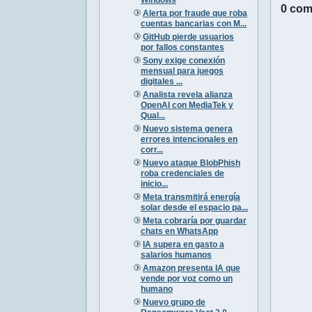
0 com
Alerta por fraude que roba
cuentas bancarias con M...
GitHub pierde usuarios
por fallos constantes
Sony exige conexión
mensual para juegos
digitales ...
Analista revela alianza
OpenAI con MediaTek y
Qual...
Nuevo sistema genera
errores intencionales en
corr...
Nuevo ataque BlobPhish
roba credenciales de
inicio...
Meta transmitirá energía
solar desde el espacio pa...
Meta cobraría por guardar
chats en WhatsApp
IA supera en gasto a
salarios humanos
Amazon presenta IA que
vende por voz como un
humano
Nuevo grupo de