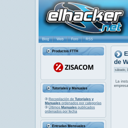
Blog
Web
Foro
RSS
Productos FTTH
E
de W
sábado, 1
La inst
empresar
Tutoriales y Manuales
Recopilación de
Tutoriales y
Manuales
ordenados por categorías
Últimos
Manuales
publicados
ordenados por fecha
Entradas Mensuales