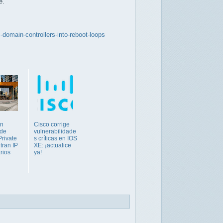
e.
domain-controllers-into-reboot-loops
en
Cisco corrige
 de
vulnerabilidade
Private
s críticas en IOS
ltran IP
XE: ¡actualice
rios
ya!