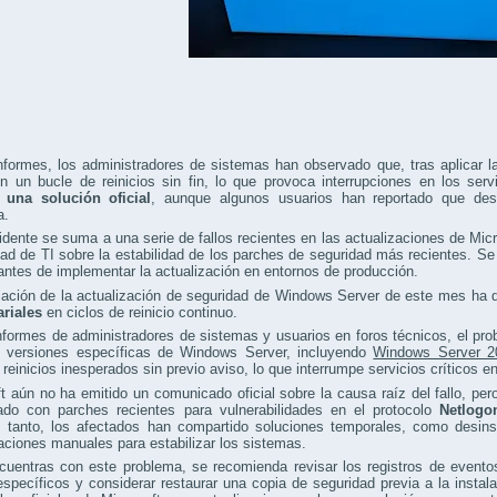
formes, los administradores de sistemas han observado que, tras aplicar la
n un bucle de reinicios sin fin, lo que provoca interrupciones en los serv
 una solución oficial
, aunque algunos usuarios han reportado que desi
a.
idente se suma a una serie de fallos recientes en las actualizaciones de Mic
d de TI sobre la estabilidad de los parches de seguridad más recientes. Se
antes de implementar la actualización en entornos de producción.
alación de la actualización de seguridad de Windows Server de este mes ha
riales
en ciclos de reinicio continuo.
formes de administradores de sistemas y usuarios en foros técnicos, el pro
n versiones específicas de Windows Server, incluyendo
Windows Server 2
 reinicios inesperados sin previo aviso, lo que interrumpe servicios críticos e
t aún no ha emitido un comunicado oficial sobre la causa raíz del fallo, pe
nado con parches recientes para vulnerabilidades en el protocolo
Netlogo
 tanto, los afectados han compartido soluciones temporales, como desinsta
aciones manuales para estabilizar los sistemas.
cuentras con este problema, se recomienda revisar los registros de evento
específicos y considerar restaurar una copia de seguridad previa a la insta