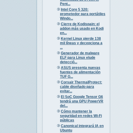
Pent...
Intel Core 5 320:
prometedor para portátiles
Windo...
Cierre de Kodispain: el
addon más usado en Kodi
en...
Kernel Linux pierde 138
mil líneas y decepciona a
...
Generador de malware
ELF para Linux elude
detecció...
ASUS presenta nuevas
fuentes de alimentación
TUF G...
Corsair ThermalProtect:
cable diseñado para
evitar...
El SoC Google Tensor G6
tendrá una GPU PowerVR
del...
Cómo mantener la
seguridad en redes Wi-Fi
públicas
Canonical integrará IA en
Ubuntu