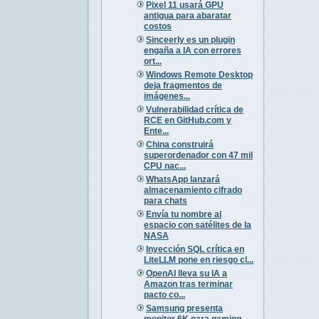
Pixel 11 usará GPU
antigua para abaratar
costos
Sinceerly es un plugin
engaña a IA con errores
ort...
Windows Remote Desktop
deja fragmentos de
imágenes...
Vulnerabilidad crítica de
RCE en GitHub.com y
Ente...
China construirá
superordenador con 47 mil
CPU nac...
WhatsApp lanzará
almacenamiento cifrado
para chats
Envía tu nombre al
espacio con satélites de la
NASA
Inyección SQL crítica en
LiteLLM pone en riesgo cl...
OpenAI lleva su IA a
Amazon tras terminar
pacto co...
Samsung presenta
monitor 6K para gaming