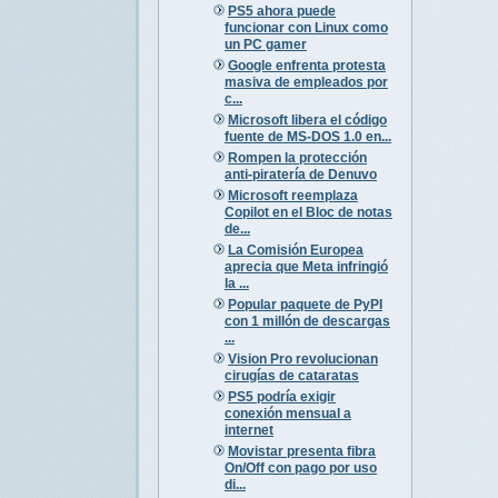
PS5 ahora puede
funcionar con Linux como
un PC gamer
Google enfrenta protesta
masiva de empleados por
c...
Microsoft libera el código
fuente de MS-DOS 1.0 en...
Rompen la protección
anti-piratería de Denuvo
Microsoft reemplaza
Copilot en el Bloc de notas
de...
La Comisión Europea
aprecia que Meta infringió
la ...
Popular paquete de PyPI
con 1 millón de descargas
...
Vision Pro revolucionan
cirugías de cataratas
PS5 podría exigir
conexión mensual a
internet
Movistar presenta fibra
On/Off con pago por uso
di...