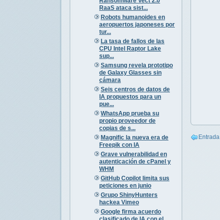
Ransomware Vect 2.0
RaaS ataca sist...
Robots humanoides en
aeropuertos japoneses por
tur...
La tasa de fallos de las
CPU Intel Raptor Lake
sup...
Samsung revela prototipo
de Galaxy Glasses sin
cámara
Seis centros de datos de
IA propuestos para un
pue...
WhatsApp prueba su
propio proveedor de
copias de s...
Entrada
Magnific la nueva era de
Freepik con IA
Grave vulnerabilidad en
autenticación de cPanel y
WHM
GitHub Copilot limita sus
peticiones en junio
Grupo ShinyHunters
hackea Vimeo
Google firma acuerdo
clasificado de IA con el