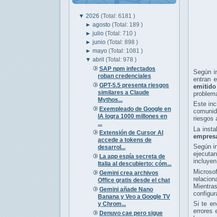
▼
2026
(Total: 6181 )
►
agosto
(Total: 189 )
►
julio
(Total: 710 )
►
junio
(Total: 898 )
►
mayo
(Total: 1081 )
▼
abril
(Total: 978 )
SAP npm infectados
Según in
roban credenciales
entran e
GPT-5.5 presenta riesgos
emitido
similares a Claude
problem
Mythos...
Este inc
Exempleado de Google en
comunida
IA logra 1000 millones en
riesgos 
...
La inst
Extensión de Cursor AI
empresa
accede a tokens de
Según in
desarrol...
ejecuta
La app espía secreta de
incluyen
Italia al descubierto: cóm...
Microsof
Gemini crea archivos
relacio
Office gratis desde el chat
Mientras
Gemini añade Nano
configur
Banana y Veo a Google TV
Si te en
y Chrom...
errores 
Denuvo cae pero sigue