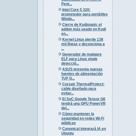
Pent...
Intel Core 5 320:
prometedor para portátiles
Windo...
Cierre de Kodispain: el
addon más usado en Kodi
en...
Kernel Linux pierde 138
mil líneas y decepciona a
...
Generador de malware
ELF para Linux elude
detecció...
ASUS presenta nuevas
fuentes de alimentación
TUF G...
Corsair ThermalProtect:
cable diseñado para
evitar...
El SoC Google Tensor G6
tendrá una GPU PowerVR
del...
Cómo mantener la
seguridad en redes Wi-Fi
públicas
Canonical integrará IA en
Ubuntu