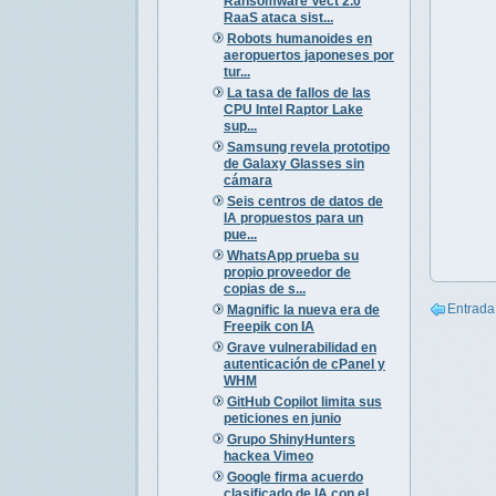
Ransomware Vect 2.0
RaaS ataca sist...
Robots humanoides en
aeropuertos japoneses por
tur...
La tasa de fallos de las
CPU Intel Raptor Lake
sup...
Samsung revela prototipo
de Galaxy Glasses sin
cámara
Seis centros de datos de
IA propuestos para un
pue...
WhatsApp prueba su
propio proveedor de
copias de s...
Entrada
Magnific la nueva era de
Freepik con IA
Grave vulnerabilidad en
autenticación de cPanel y
WHM
GitHub Copilot limita sus
peticiones en junio
Grupo ShinyHunters
hackea Vimeo
Google firma acuerdo
clasificado de IA con el