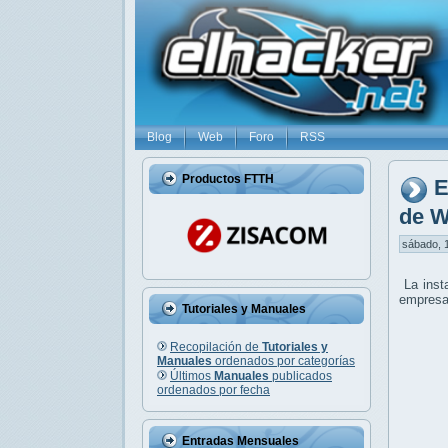
Blog
Web
Foro
RSS
Productos FTTH
E
de W
sábado, 1
La inst
empresar
Tutoriales y Manuales
Recopilación de
Tutoriales y
Manuales
ordenados por categorías
Últimos
Manuales
publicados
ordenados por fecha
Entradas Mensuales