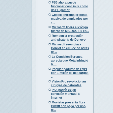
PS5 ahora puede
funcionar con Linux como
un PC gamer
Google enfrenta protesta
masiva de empleados por
c...
Microsoft libera el código
fuente de MS-DOS 1.0 en...
Rompen la protección
anti-piratería de Denuvo
Microsoft reemplaza
Copilot en el Bloc de notas
de...
La Comisión Europea
aprecia que Meta infringió
la ...
Popular paquete de PyPI
con 1 millón de descargas
...
Vision Pro revolucionan
cirugías de cataratas
PS5 podría exigir
conexión mensual a
internet
Movistar presenta fibra
On/Off con pago por uso
di...