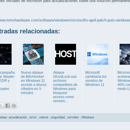
les oficiales de Microsoft para actualizaciones sobre una solución permanent
:
www.tomshardware.com/software/windows/microsofts-april-patch-puts-windows-
adas relacionadas:
 campaña
Nuevo ataque
Ataque
Microsoft
Microso
r Stealer
de BitUnlocker
GhostLock usa
cambiaría los
acelera
 EDR y
en Windows 11
archivos
sonidos de
Window
accede a discos
compartidos de
Windows 11
40% con
ciales
cifrados en 5
Windows para
modo L
minutos
bloquear
acceso como
ransom...
uetas:
actualización
,
error
,
reboot
,
seguridad
,
servidor
,
Windows