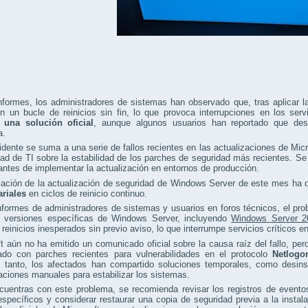
formes, los administradores de sistemas han observado que, tras aplicar la
n un bucle de reinicios sin fin, lo que provoca interrupciones en los serv
 una solución oficial
, aunque algunos usuarios han reportado que desi
a.
idente se suma a una serie de fallos recientes en las actualizaciones de Mic
d de TI sobre la estabilidad de los parches de seguridad más recientes. Se
antes de implementar la actualización en entornos de producción.
alación de la actualización de seguridad de Windows Server de este mes ha
riales
en ciclos de reinicio continuo.
formes de administradores de sistemas y usuarios en foros técnicos, el pro
n versiones específicas de Windows Server, incluyendo
Windows Server 2
 reinicios inesperados sin previo aviso, lo que interrumpe servicios críticos e
t aún no ha emitido un comunicado oficial sobre la causa raíz del fallo, pe
nado con parches recientes para vulnerabilidades en el protocolo
Netlogo
 tanto, los afectados han compartido soluciones temporales, como desinsta
aciones manuales para estabilizar los sistemas.
cuentras con este problema, se recomienda revisar los registros de evento
específicos y considerar restaurar una copia de seguridad previa a la insta