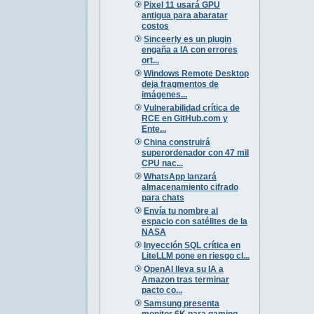
Pixel 11 usará GPU
antigua para abaratar
costos
Sinceerly es un plugin
engaña a IA con errores
ort...
Windows Remote Desktop
deja fragmentos de
imágenes...
Vulnerabilidad crítica de
RCE en GitHub.com y
Ente...
China construirá
superordenador con 47 mil
CPU nac...
WhatsApp lanzará
almacenamiento cifrado
para chats
Envía tu nombre al
espacio con satélites de la
NASA
Inyección SQL crítica en
LiteLLM pone en riesgo cl...
OpenAI lleva su IA a
Amazon tras terminar
pacto co...
Samsung presenta
monitor 6K para gaming