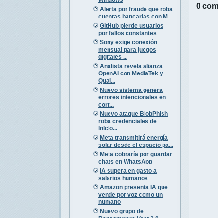
0 com
Alerta por fraude que roba
cuentas bancarias con M...
GitHub pierde usuarios
por fallos constantes
Sony exige conexión
mensual para juegos
digitales ...
Analista revela alianza
OpenAI con MediaTek y
Qual...
Nuevo sistema genera
errores intencionales en
corr...
Nuevo ataque BlobPhish
roba credenciales de
inicio...
Meta transmitirá energía
solar desde el espacio pa...
Meta cobraría por guardar
chats en WhatsApp
IA supera en gasto a
salarios humanos
Amazon presenta IA que
vende por voz como un
humano
Nuevo grupo de