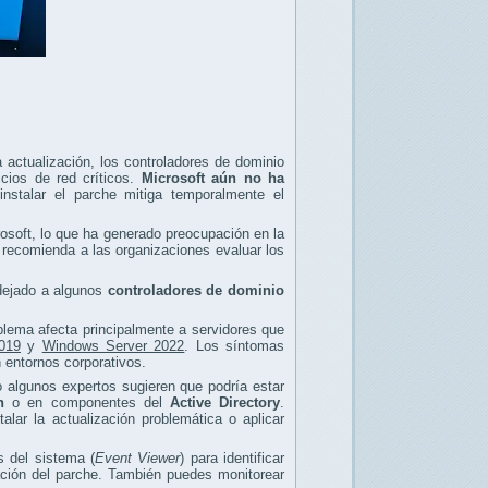
 actualización, los controladores de dominio
icios de red críticos.
Microsoft aún no ha
nstalar el parche mitiga temporalmente el
rosoft, lo que ha generado preocupación en la
 recomienda a las organizaciones evaluar los
 dejado a algunos
controladores de dominio
blema afecta principalmente a servidores que
019
y
Windows Server 2022
. Los síntomas
n entornos corporativos.
ro algunos expertos sugieren que podría estar
n
o en componentes del
Active Directory
.
lar la actualización problemática o aplicar
s del sistema (
Event Viewer
) para identificar
lación del parche. También puedes monitorear