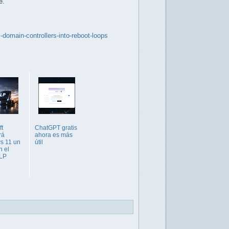
e.
domain-controllers-into-reboot-loops
ft
ChatGPT gratis
rá
ahora es más
s 11 un
útil
 el
LP