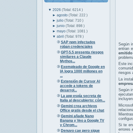
▼
2026
(Total: 6214 )
►
agosto
(Total: 222 )
►
julio
(Total: 710 )
►
junio
(Total: 898 )
►
mayo
(Total: 1081 )
▼
abril
(Total: 978 )
SAP npm infectados
Según in
roban credenciales
entran e
GPT-5.5 presenta riesgos
emitido
similares a Claude
problem
Mythos...
Este inc
Exempleado de Google en
comunida
IA logra 1000 millones en
riesgos 
...
La inst
Extensión de Cursor AI
empresa
accede a tokens de
Según in
desarrol...
ejecuta
La app espía secreta de
incluyen
Italia al descubierto: cóm...
Microsof
Gemini crea archivos
relacio
Office gratis desde el chat
Mientras
Gemini añade Nano
configur
Banana y Veo a Google TV
Si te en
y Chrom...
errores 
Denuvo cae pero sigue