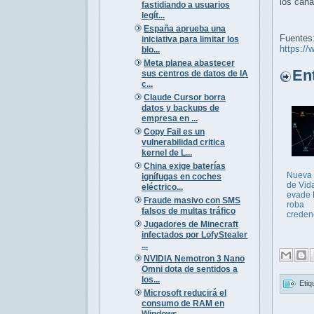
los cana
fastidiando a usuarios
legít...
España aprueba una
Fuentes
iniciativa para limitar los
https://
blo...
Meta planea abastecer
Entr
sus centros de datos de IA
c...
Claude Cursor borra
datos y backups de
empresa en ...
Copy Fail es un
vulnerabilidad critica
kernel de L...
China exige baterías
Nueva
ignífugas en coches
de Vida
eléctrico...
evade
Fraude masivo con SMS
roba
falsos de multas tráfico
creden
Jugadores de Minecraft
infectados por LofyStealer
...
NVIDIA Nemotron 3 Nano
Omni dota de sentidos a
los...
Etiq
Microsoft reducirá el
consumo de RAM en
Windows