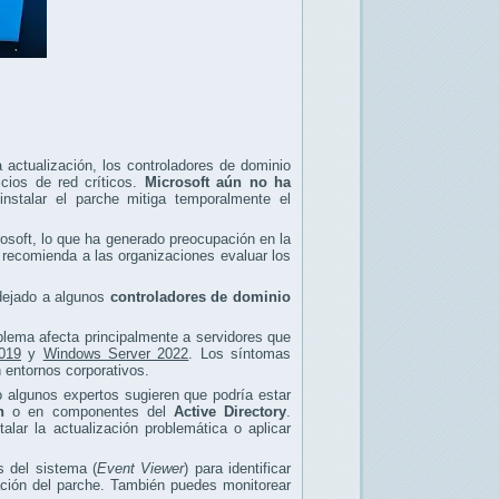
 actualización, los controladores de dominio
icios de red críticos.
Microsoft aún no ha
nstalar el parche mitiga temporalmente el
rosoft, lo que ha generado preocupación en la
 recomienda a las organizaciones evaluar los
 dejado a algunos
controladores de dominio
blema afecta principalmente a servidores que
019
y
Windows Server 2022
. Los síntomas
n entornos corporativos.
ro algunos expertos sugieren que podría estar
n
o en componentes del
Active Directory
.
lar la actualización problemática o aplicar
s del sistema (
Event Viewer
) para identificar
lación del parche. También puedes monitorear