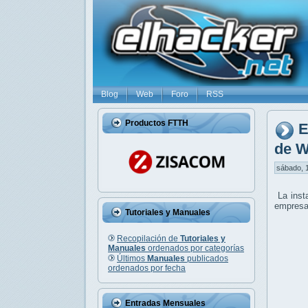
Blog
Web
Foro
RSS
Productos FTTH
E
de W
sábado, 1
La inst
empresar
Tutoriales y Manuales
Recopilación de
Tutoriales y
Manuales
ordenados por categorías
Últimos
Manuales
publicados
ordenados por fecha
Entradas Mensuales