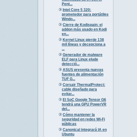
Pent...
Intel Core 5 320:
prometedor para portátiles
Windo...
Cierre de Kodispain: el
addon más usado en Kodi
en...
Kernel Linux pierde 138
mil líneas y decepciona a
...
Generador de malware
ELF para Linux elude
detecció...
ASUS presenta nuevas
fuentes de alimentación
TUF G...
Corsair ThermalProtect:
cable diseñado para
evitar...
El SoC Google Tensor G6
tendrá una GPU PowerVR
del...
Cómo mantener la
seguridad en redes Wi-Fi
públicas
Canonical integrará IA en
Ubuntu