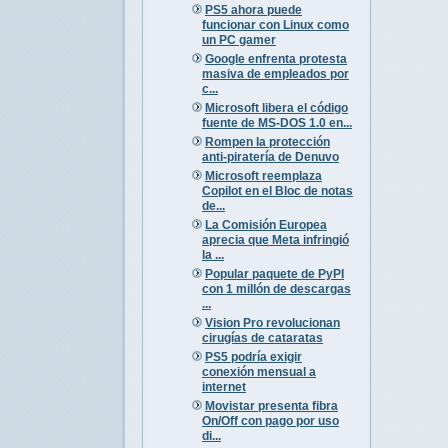
PS5 ahora puede
funcionar con Linux como
un PC gamer
Google enfrenta protesta
masiva de empleados por
c...
Microsoft libera el código
fuente de MS-DOS 1.0 en...
Rompen la protección
anti-piratería de Denuvo
Microsoft reemplaza
Copilot en el Bloc de notas
de...
La Comisión Europea
aprecia que Meta infringió
la ...
Popular paquete de PyPI
con 1 millón de descargas
...
Vision Pro revolucionan
cirugías de cataratas
PS5 podría exigir
conexión mensual a
internet
Movistar presenta fibra
On/Off con pago por uso
di...