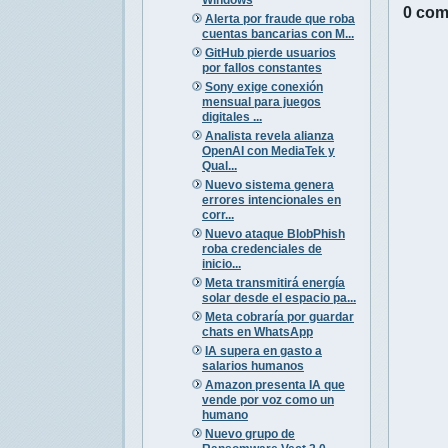
0 com
Alerta por fraude que roba
cuentas bancarias con M...
GitHub pierde usuarios
por fallos constantes
Sony exige conexión
mensual para juegos
digitales ...
Analista revela alianza
OpenAI con MediaTek y
Qual...
Nuevo sistema genera
errores intencionales en
corr...
Nuevo ataque BlobPhish
roba credenciales de
inicio...
Meta transmitirá energía
solar desde el espacio pa...
Meta cobraría por guardar
chats en WhatsApp
IA supera en gasto a
salarios humanos
Amazon presenta IA que
vende por voz como un
humano
Nuevo grupo de