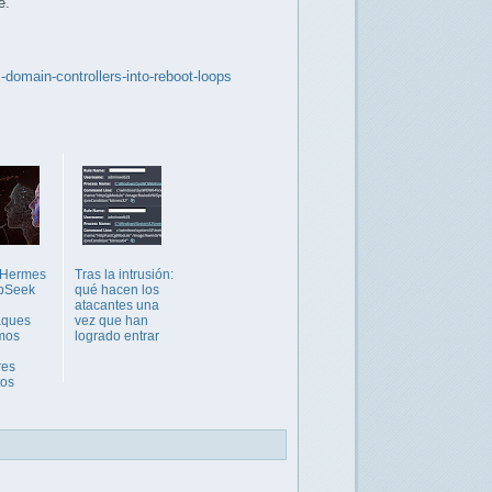
e.
domain-controllers-into-reboot-loops
 Hermes
Tras la intrusión:
pSeek
qué hacen los
atacantes una
aques
vez que han
mos
logrado entrar
res
tos