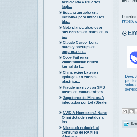
los cana
fastidiando a usuarios
legít...
España aprueba una
Fuentes
iniciativa para limitar los
https://
blo...
Meta planea abastecer
Entr
sus centros de datos de IA
c...
Claude Cursor borra
datos y backups de
empresa en ...
Copy Fail es un
vulnerabilidad critica
kernel de L...
China exige baterías
DeepS
ignífugas en coches
precios
eléctrico...
satura
Fraude masivo con SMS
servid
falsos de multas tráfico
Jugadores de Minecraft
infectados por LofyStealer
...
NVIDIA Nemotron 3 Nano
Omni dota de sentidos a
los...
Etiq
Microsoft reducirá el
consumo de RAM en
Windows