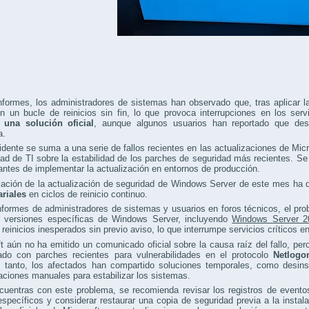
formes, los administradores de sistemas han observado que, tras aplicar la
n un bucle de reinicios sin fin, lo que provoca interrupciones en los serv
 una solución oficial
, aunque algunos usuarios han reportado que desi
a.
idente se suma a una serie de fallos recientes en las actualizaciones de Mic
d de TI sobre la estabilidad de los parches de seguridad más recientes. Se
antes de implementar la actualización en entornos de producción.
alación de la actualización de seguridad de Windows Server de este mes ha
riales
en ciclos de reinicio continuo.
formes de administradores de sistemas y usuarios en foros técnicos, el pro
n versiones específicas de Windows Server, incluyendo
Windows Server 2
 reinicios inesperados sin previo aviso, lo que interrumpe servicios críticos e
t aún no ha emitido un comunicado oficial sobre la causa raíz del fallo, pe
nado con parches recientes para vulnerabilidades en el protocolo
Netlogo
 tanto, los afectados han compartido soluciones temporales, como desinsta
aciones manuales para estabilizar los sistemas.
cuentras con este problema, se recomienda revisar los registros de evento
específicos y considerar restaurar una copia de seguridad previa a la insta