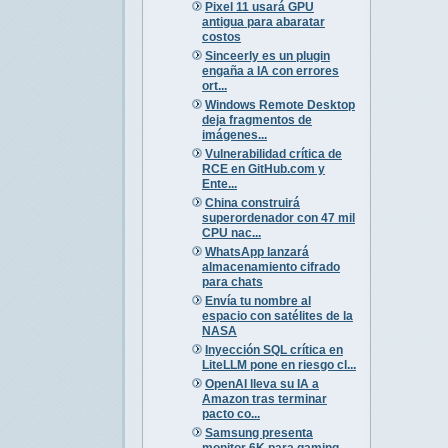
Pixel 11 usará GPU
antigua para abaratar
costos
Sinceerly es un plugin
engaña a IA con errores
ort...
Windows Remote Desktop
deja fragmentos de
imágenes...
Vulnerabilidad crítica de
RCE en GitHub.com y
Ente...
China construirá
superordenador con 47 mil
CPU nac...
WhatsApp lanzará
almacenamiento cifrado
para chats
Envía tu nombre al
espacio con satélites de la
NASA
Inyección SQL crítica en
LiteLLM pone en riesgo cl...
OpenAI lleva su IA a
Amazon tras terminar
pacto co...
Samsung presenta
monitor 6K para gaming