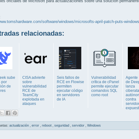
les oficiales de Microsoft para actualizaciones sobre una solución permanent
:
www.tomshardware.com/software/windows/microsofts-april-patch-puts-windows-
adas relacionadas:
eek sube
CISA advierte
Seis fallos de
Vulnerabilidad
Agente
 por
sobre
RCE en Flowise
crítica de cPanel
de Dee
ción de
vulnerabilidad
permiten
permite ejecutar
lanza
ores
RCE de
ejecutar código
comandos SQL
ciberat
TeamCity
en servidores
como root
autóno
explotada en
de IA
contra
ataques
servido
expues
uetas:
actualización
,
error
,
reboot
,
seguridad
,
servidor
,
Windows