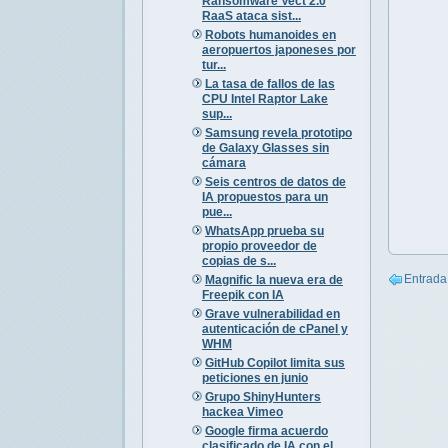
Ransomware Vect 2.0
RaaS ataca sist...
Robots humanoides en
aeropuertos japoneses por
tur...
La tasa de fallos de las
CPU Intel Raptor Lake
sup...
Samsung revela prototipo
de Galaxy Glasses sin
cámara
Seis centros de datos de
IA propuestos para un
pue...
WhatsApp prueba su
propio proveedor de
copias de s...
Entrada
Magnific la nueva era de
Freepik con IA
Grave vulnerabilidad en
autenticación de cPanel y
WHM
GitHub Copilot limita sus
peticiones en junio
Grupo ShinyHunters
hackea Vimeo
Google firma acuerdo
clasificado de IA con el