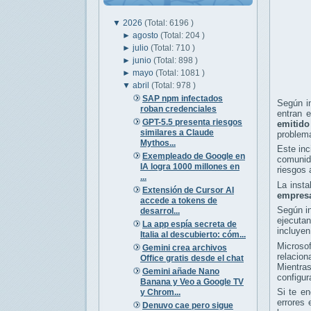
▼
2026
(Total: 6196 )
►
agosto
(Total: 204 )
►
julio
(Total: 710 )
►
junio
(Total: 898 )
►
mayo
(Total: 1081 )
▼
abril
(Total: 978 )
SAP npm infectados
Según in
roban credenciales
entran e
GPT-5.5 presenta riesgos
emitido
similares a Claude
problem
Mythos...
Este inc
Exempleado de Google en
comunida
IA logra 1000 millones en
riesgos 
...
La inst
Extensión de Cursor AI
empresa
accede a tokens de
Según in
desarrol...
ejecuta
La app espía secreta de
incluyen
Italia al descubierto: cóm...
Microsof
Gemini crea archivos
relacio
Office gratis desde el chat
Mientras
Gemini añade Nano
configur
Banana y Veo a Google TV
Si te en
y Chrom...
errores 
Denuvo cae pero sigue