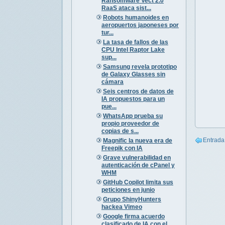
Ransomware Vect 2.0
RaaS ataca sist...
Robots humanoides en
aeropuertos japoneses por
tur...
La tasa de fallos de las
CPU Intel Raptor Lake
sup...
Samsung revela prototipo
de Galaxy Glasses sin
cámara
Seis centros de datos de
IA propuestos para un
pue...
WhatsApp prueba su
propio proveedor de
copias de s...
Entrada
Magnific la nueva era de
Freepik con IA
Grave vulnerabilidad en
autenticación de cPanel y
WHM
GitHub Copilot limita sus
peticiones en junio
Grupo ShinyHunters
hackea Vimeo
Google firma acuerdo
clasificado de IA con el