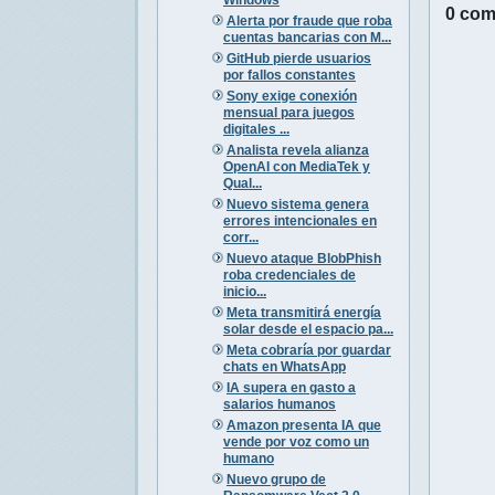
0 com
Alerta por fraude que roba
cuentas bancarias con M...
GitHub pierde usuarios
por fallos constantes
Sony exige conexión
mensual para juegos
digitales ...
Analista revela alianza
OpenAI con MediaTek y
Qual...
Nuevo sistema genera
errores intencionales en
corr...
Nuevo ataque BlobPhish
roba credenciales de
inicio...
Meta transmitirá energía
solar desde el espacio pa...
Meta cobraría por guardar
chats en WhatsApp
IA supera en gasto a
salarios humanos
Amazon presenta IA que
vende por voz como un
humano
Nuevo grupo de