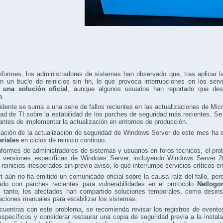
formes, los administradores de sistemas han observado que, tras aplicar la
n un bucle de reinicios sin fin, lo que provoca interrupciones en los serv
 una solución oficial
, aunque algunos usuarios han reportado que desi
a.
idente se suma a una serie de fallos recientes en las actualizaciones de Mic
d de TI sobre la estabilidad de los parches de seguridad más recientes. Se
antes de implementar la actualización en entornos de producción.
alación de la actualización de seguridad de Windows Server de este mes ha
riales
en ciclos de reinicio continuo.
formes de administradores de sistemas y usuarios en foros técnicos, el pro
n versiones específicas de Windows Server, incluyendo
Windows Server 2
 reinicios inesperados sin previo aviso, lo que interrumpe servicios críticos e
t aún no ha emitido un comunicado oficial sobre la causa raíz del fallo, pe
nado con parches recientes para vulnerabilidades en el protocolo
Netlogo
 tanto, los afectados han compartido soluciones temporales, como desinsta
aciones manuales para estabilizar los sistemas.
cuentras con este problema, se recomienda revisar los registros de evento
específicos y considerar restaurar una copia de seguridad previa a la insta