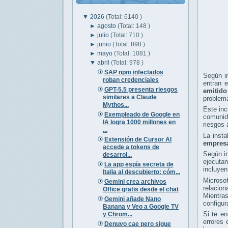
▼
2026
(Total: 6140 )
►
agosto
(Total: 148 )
►
julio
(Total: 710 )
►
junio
(Total: 898 )
►
mayo
(Total: 1081 )
▼
abril
(Total: 978 )
SAP npm infectados
Según in
roban credenciales
entran e
GPT-5.5 presenta riesgos
emitido
similares a Claude
problem
Mythos...
Este inc
Exempleado de Google en
comunida
IA logra 1000 millones en
riesgos 
...
La inst
Extensión de Cursor AI
empresa
accede a tokens de
Según in
desarrol...
ejecuta
La app espía secreta de
incluyen
Italia al descubierto: cóm...
Microsof
Gemini crea archivos
relacio
Office gratis desde el chat
Mientras
Gemini añade Nano
configur
Banana y Veo a Google TV
Si te en
y Chrom...
errores 
Denuvo cae pero sigue