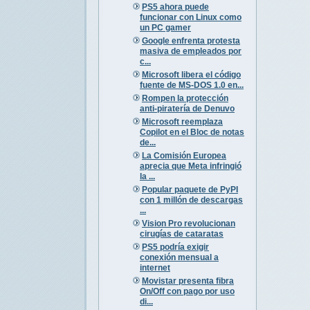
PS5 ahora puede
funcionar con Linux como
un PC gamer
Google enfrenta protesta
masiva de empleados por
c...
Microsoft libera el código
fuente de MS-DOS 1.0 en...
Rompen la protección
anti-piratería de Denuvo
Microsoft reemplaza
Copilot en el Bloc de notas
de...
La Comisión Europea
aprecia que Meta infringió
la ...
Popular paquete de PyPI
con 1 millón de descargas
...
Vision Pro revolucionan
cirugías de cataratas
PS5 podría exigir
conexión mensual a
internet
Movistar presenta fibra
On/Off con pago por uso
di...