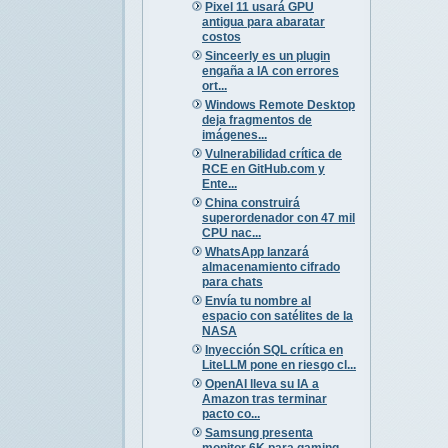
Pixel 11 usará GPU
antigua para abaratar
costos
Sinceerly es un plugin
engaña a IA con errores
ort...
Windows Remote Desktop
deja fragmentos de
imágenes...
Vulnerabilidad crítica de
RCE en GitHub.com y
Ente...
China construirá
superordenador con 47 mil
CPU nac...
WhatsApp lanzará
almacenamiento cifrado
para chats
Envía tu nombre al
espacio con satélites de la
NASA
Inyección SQL crítica en
LiteLLM pone en riesgo cl...
OpenAI lleva su IA a
Amazon tras terminar
pacto co...
Samsung presenta
monitor 6K para gaming