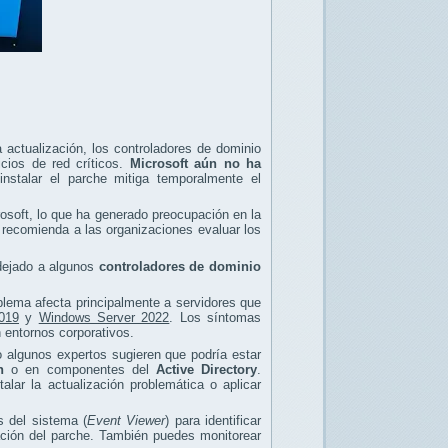
 actualización, los controladores de dominio
icios de red críticos.
Microsoft aún no ha
nstalar el parche mitiga temporalmente el
rosoft, lo que ha generado preocupación en la
 recomienda a las organizaciones evaluar los
 dejado a algunos
controladores de dominio
blema afecta principalmente a servidores que
019
y
Windows Server 2022
. Los síntomas
n entornos corporativos.
ro algunos expertos sugieren que podría estar
n
o en componentes del
Active Directory
.
lar la actualización problemática o aplicar
s del sistema (
Event Viewer
) para identificar
lación del parche. También puedes monitorear