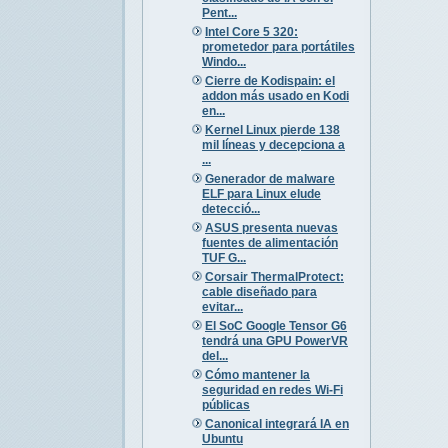
Pent...
Intel Core 5 320:
prometedor para portátiles
Windo...
Cierre de Kodispain: el
addon más usado en Kodi
en...
Kernel Linux pierde 138
mil líneas y decepciona a
...
Generador de malware
ELF para Linux elude
detecció...
ASUS presenta nuevas
fuentes de alimentación
TUF G...
Corsair ThermalProtect:
cable diseñado para
evitar...
El SoC Google Tensor G6
tendrá una GPU PowerVR
del...
Cómo mantener la
seguridad en redes Wi-Fi
públicas
Canonical integrará IA en
Ubuntu