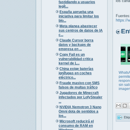
los cana
fastidiando a usuarios
legít...
España aprueba una
Fuentes
iniciativa para limitar los
https://
blo...
Meta planea abastecer
Entr
sus centros de datos de IA
c...
Claude Cursor borra
datos y backups de
empresa en ...
Copy Fail es un
vulnerabilidad critica
kernel de L...
China exige baterías
Whats
ignífugas en coches
permit
eléctrico...
respon
Fraude masivo con SMS
sin sali
falsos de multas tráfico
image
Jugadores de Minecraft
infectados por LofyStealer
...
NVIDIA Nemotron 3 Nano
Omni dota de sentidos a
los...
Etiq
Microsoft reducirá el
consumo de RAM en
Windows