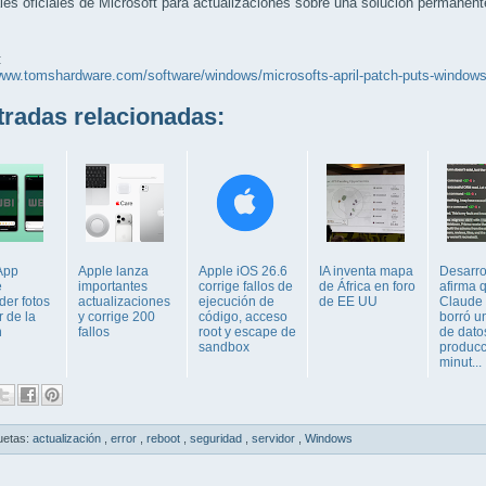
les oficiales de Microsoft para actualizaciones sobre una solución permanent
:
www.tomshardware.com/software/windows/microsofts-april-patch-puts-windows-
adas relacionadas:
App
Apple lanza
Apple iOS 26.6
IA inventa mapa
Desarro
e
importantes
corrige fallos de
de África en foro
afirma 
der fotos
actualizaciones
ejecución de
de EE UU
Claude
r de la
y corrige 200
código, acceso
borró u
n
fallos
root y escape de
de dato
sandbox
producc
minut...
uetas:
actualización
,
error
,
reboot
,
seguridad
,
servidor
,
Windows