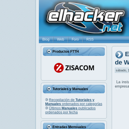
Blog
Web
Foro
RSS
Productos FTTH
E
de W
sábado, 1
La inst
empresar
Tutoriales y Manuales
Recopilación de
Tutoriales y
Manuales
ordenados por categorías
Últimos
Manuales
publicados
ordenados por fecha
Entradas Mensuales