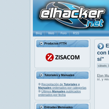
Blog
Web
Foro
RSS
Productos FTTH
E
con 
sí"
sábado, 1
Tutoriales y Manuales
Elon Mu
sí, y re
Recopilación de
Tutoriales y
Manuales
ordenados por categorías
Últimos
Manuales
publicados
ordenados por fecha
Entradas Mensuales