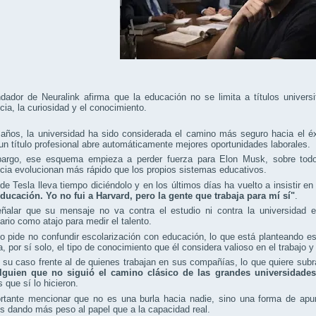
dador de Neuralink afirma que la educación no se limita a títulos universi
cia, la curiosidad y el conocimiento.
años, la universidad ha sido considerada el camino más seguro hacia el éx
un título profesional abre automáticamente mejores oportunidades laborales.
argo, ese esquema empieza a perder fuerza para Elon Musk, sobre todo 
cia evolucionan más rápido que los propios sistemas educativos.
e Tesla lleva tiempo diciéndolo y en los últimos días ha vuelto a insistir en
educación. Yo no fui a Harvard, pero la gente que trabaja para mí sí"
.
ñalar que su mensaje no va contra el estudio ni contra la universidad en
tario como atajo para medir el talento.
 pide no confundir escolarización con educación, lo que está planteando e
a, por sí solo, el tipo de conocimiento que él considera valioso en el trabajo 
 su caso frente al de quienes trabajan en sus compañías, lo que quiere sub
guien que no siguió el camino clásico de las grandes universidades
 que sí lo hicieron.
rtante mencionar que no es una burla hacia nadie, sino una forma de apu
 dando más peso al papel que a la capacidad real.