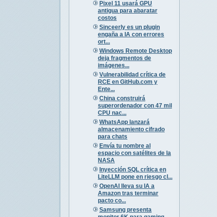
Pixel 11 usará GPU
antigua para abaratar
costos
Sinceerly es un plugin
engaña a IA con errores
ort...
Windows Remote Desktop
deja fragmentos de
imágenes...
Vulnerabilidad crítica de
RCE en GitHub.com y
Ente...
China construirá
superordenador con 47 mil
CPU nac...
WhatsApp lanzará
almacenamiento cifrado
para chats
Envía tu nombre al
espacio con satélites de la
NASA
Inyección SQL crítica en
LiteLLM pone en riesgo cl...
OpenAI lleva su IA a
Amazon tras terminar
pacto co...
Samsung presenta
monitor 6K para gaming