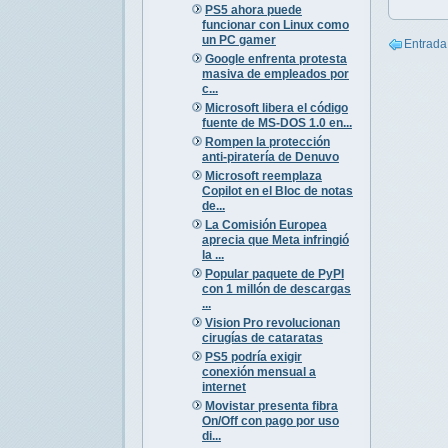
PS5 ahora puede
funcionar con Linux como
un PC gamer
Entrada
Google enfrenta protesta
masiva de empleados por
c...
Microsoft libera el código
fuente de MS-DOS 1.0 en...
Rompen la protección
anti-piratería de Denuvo
Microsoft reemplaza
Copilot en el Bloc de notas
de...
La Comisión Europea
aprecia que Meta infringió
la ...
Popular paquete de PyPI
con 1 millón de descargas
...
Vision Pro revolucionan
cirugías de cataratas
PS5 podría exigir
conexión mensual a
internet
Movistar presenta fibra
On/Off con pago por uso
di...