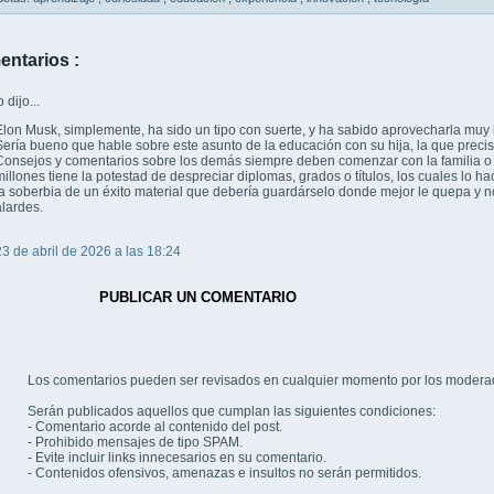
entarios :
dijo...
Elon Musk, simplemente, ha sido un tipo con suerte, y ha sabido aprovecharla muy 
Sería bueno que hable sobre este asunto de la educación con su hija, la que preci
Consejos y comentarios sobre los demás siempre deben comenzar con la familia o
millones tiene la potestad de despreciar diplomas, grados o títulos, los cuales lo
la soberbia de un éxito material que debería guardárselo donde mejor le quepa y n
alardes.
23 de abril de 2026 a las 18:24
PUBLICAR UN COMENTARIO
Los comentarios pueden ser revisados en cualquier momento por los modera
Serán publicados aquellos que cumplan las siguientes condiciones:
- Comentario acorde al contenido del post.
- Prohibido mensajes de tipo SPAM.
- Evite incluir links innecesarios en su comentario.
- Contenidos ofensivos, amenazas e insultos no serán permitidos.