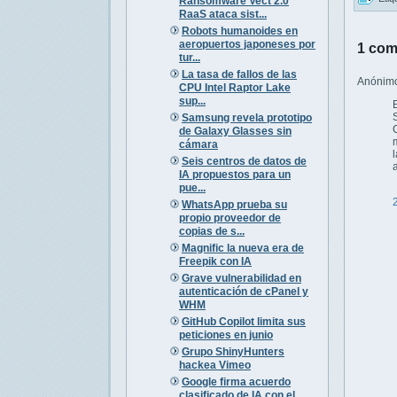
Ransomware Vect 2.0
RaaS ataca sist...
Robots humanoides en
aeropuertos japoneses por
1 com
tur...
La tasa de fallos de las
Anónimo 
CPU Intel Raptor Lake
sup...
Samsung revela prototipo
de Galaxy Glasses sin
cámara
Seis centros de datos de
IA propuestos para un
pue...
WhatsApp prueba su
propio proveedor de
copias de s...
Magnific la nueva era de
Freepik con IA
Grave vulnerabilidad en
autenticación de cPanel y
WHM
GitHub Copilot limita sus
peticiones en junio
Grupo ShinyHunters
hackea Vimeo
Google firma acuerdo
clasificado de IA con el