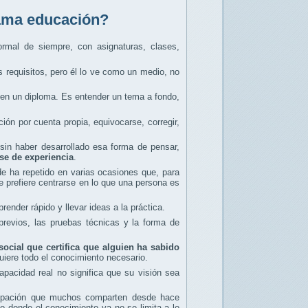
lama educación?
ormal de siempre, con asignaturas, clases,
os requisitos, pero él lo ve como un medio, no
o en un diploma. Es entender un tema a fondo,
ión por cuenta propia, equivocarse, corregir,
 sin haber desarrollado esa forma de pensar,
se de experiencia
.
 ha repetido en varias ocasiones que, para
 prefiere centrarse en lo que una persona es
nder rápido y llevar ideas a la práctica.
revios, las pruebas técnicas y la forma de
ocial que certifica que alguien ha sabido
uiere todo el conocimiento necesario.
apacidad real no significa que su visión sea
ocupación que muchos comparten desde hace
 donde el conocimiento ya no se limita a lo