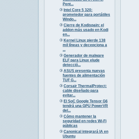
Pent...
Intel Core 5 320:
prometedor para portátiles
Windo...
Cierre de Kodispain: el
addon más usado en Kodi
en...
Kernel Linux pierde 138
mil líneas y decepciona a
...
Generador de malware
ELF para Linux elude
detecció...
ASUS presenta nuevas
fuentes de alimentación
TUF G...
Corsair ThermalProtect:
cable diseñado para
evitar...
El SoC Google Tensor G6
tendrá una GPU PowerVR
del...
Cómo mantener la
seguridad en redes Wi-Fi
públicas
Canonical integrará IA en
Ubuntu