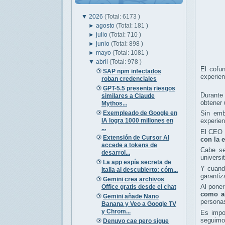
▼
2026
(Total: 6173 )
►
agosto
(Total: 181 )
►
julio
(Total: 710 )
►
junio
(Total: 898 )
►
mayo
(Total: 1081 )
▼
abril
(Total: 978 )
El cofun
SAP npm infectados
experien
roban credenciales
GPT-5.5 presenta riesgos
Durante 
similares a Claude
obtener 
Mythos...
Exempleado de Google en
Sin emb
IA logra 1000 millones en
experien
...
El CEO d
Extensión de Cursor AI
con la 
accede a tokens de
Cabe se
desarrol...
universi
La app espía secreta de
Y cuando
Italia al descubierto: cóm...
garantiz
Gemini crea archivos
Al poner
Office gratis desde el chat
como al
Gemini añade Nano
personas
Banana y Veo a Google TV
y Chrom...
Es impo
seguimos
Denuvo cae pero sigue