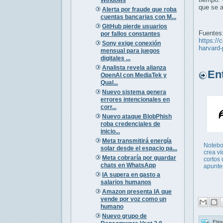
que se a
Alerta por fraude que roba
cuentas bancarias con M...
GitHub pierde usuarios
Fuentes
por fallos constantes
https://
Sony exige conexión
harvard-
mensual para juegos
digitales ...
Analista revela alianza
Entr
OpenAI con MediaTek y
Qual...
Nuevo sistema genera
errores intencionales en
corr...
Nuevo ataque BlobPhish
roba credenciales de
inicio...
Meta transmitirá energía
Noteb
solar desde el espacio pa...
crea v
Meta cobraría por guardar
cortos 
chats en WhatsApp
apunte
IA supera en gasto a
salarios humanos
Amazon presenta IA que
vende por voz como un
humano
Nuevo grupo de
Etiq