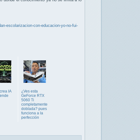
an-escolarizacion-con-educacion-yo-no-fui-
crea IA
¿Ves esta
rende
GeForce RTX
5060 Ti
completamente
doblada? pues
funciona a la
perfección