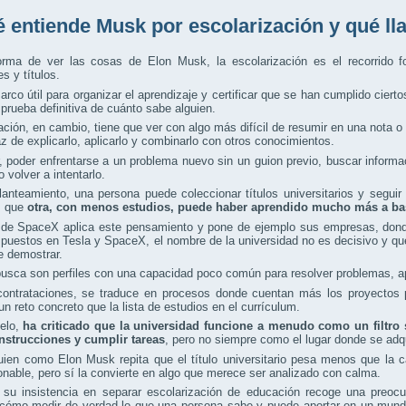
 entiende Musk por escolarización y qué l
orma de ver las cosas de Elon Musk, la escolarización es el recorrido f
 y títulos.
rco útil para organizar el aprendizaje y certificar que se han cumplido ciert
prueba definitiva de cuánto sabe alguien.
ción, en cambio, tiene que ver con algo más difícil de resumir en una nota 
z de explicarlo, aplicarlo y combinarlo con otros conocimientos.
, poder enfrentarse a un problema nuevo sin un guion previo, buscar informac
 volver a intentarlo.
anteamiento, una persona puede coleccionar títulos universitarios y seguir
s que
otra, con menos estudios, puede haber aprendido mucho más a ba
de SpaceX aplica este pensamiento y pone de ejemplo sus empresas, donde
uestos en Tesla y SpaceX, el nombre de la universidad no es decisivo y que
e demostrar.
usca son perfiles con una capacidad poco común para resolver problemas, apre
contrataciones, se traduce en procesos donde cuentan más los proyectos p
un reto concreto que la lista de estudios en el currículum.
lelo,
ha criticado que la universidad funcione a menudo como un filtro s
instrucciones y cumplir tareas
, pero no siempre como el lugar donde se adq
ien como Elon Musk repita que el título universitario pesa menos que la c
onable, pero sí la convierte en algo que merece ser analizado con calma.
l, su insistencia en separar escolarización de educación recoge una pre
 cómo medir de verdad lo que una persona sabe y puede aportar en un mundo