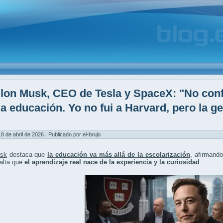
lon Musk, CEO de Tesla y SpaceX: "No conf
la educación. Yo no fui a Harvard, pero la g
8 de abril de 2026 | Publicado por el-brujo
sk
destaca que
la educación va más allá de la escolarización
, afirmand
salta que
el aprendizaje real nace de la experiencia y la curiosidad
.