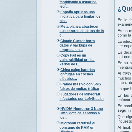
fastidiando a usuarios
legít...
¿Qué
España aprueba una
iniciativa para limitar los
En la f
blo...
exámenes
Meta planea abastecer
Es un ma
sus centros de datos de IA
como la 
c...
Claude Cursor borra
La educa
datos y backups de
ser capa
empresa en ...
Es decir
Copy Fail es un
así como
vulnerabilidad critica
En su pl
kernel de L...
mientra
China exige baterías
El CEO 
ignífugas en coches
muchos p
eléctrico...
capaz d
Fraude masivo con SMS
falsos de multas tráfico
Lo que b
Jugadores de Minecraft
En las 
infectados por LofyStealer
enfocar 
...
En para
NVIDIA Nemotron 3 Nano
seguir 
Omni dota de sentidos a
Que algu
los...
incuesti
Microsoft reducirá el
Al fina
consumo de RAM en
tiempo:
Windows