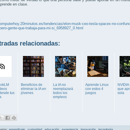
prende en clase.
:
computerhoy.20minutos.es/tendencias/elon-musk-ceo-tesla-spacex-no-confund
pero-gente-que-trabaja-para-mi-si_6958927_0.html
adas relacionadas:
ookLM
Beneficios de
La IA no
Aprende Linux
NVIDIA 
ídeos
eliminar la IA en
reemplazará
con estos 4
que ap
desde tus
jóvenes
todos los
juegos
sola
s
empleos
uetas:
aprendizaje
,
curiosidad
,
educación
,
experiencia
,
innovación
,
tecnología