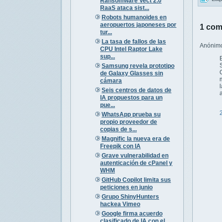
Ransomware Vect 2.0
RaaS ataca sist...
Robots humanoides en
aeropuertos japoneses por
1 com
tur...
La tasa de fallos de las
Anónimo 
CPU Intel Raptor Lake
sup...
Samsung revela prototipo
de Galaxy Glasses sin
cámara
Seis centros de datos de
IA propuestos para un
pue...
WhatsApp prueba su
propio proveedor de
copias de s...
Magnific la nueva era de
Freepik con IA
Grave vulnerabilidad en
autenticación de cPanel y
WHM
GitHub Copilot limita sus
peticiones en junio
Grupo ShinyHunters
hackea Vimeo
Google firma acuerdo
clasificado de IA con el