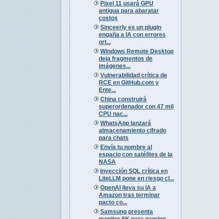
Pixel 11 usará GPU
antigua para abaratar
costos
Sinceerly es un plugin
engaña a IA con errores
ort...
Windows Remote Desktop
deja fragmentos de
imágenes...
Vulnerabilidad crítica de
RCE en GitHub.com y
Ente...
China construirá
superordenador con 47 mil
CPU nac...
WhatsApp lanzará
almacenamiento cifrado
para chats
Envía tu nombre al
espacio con satélites de la
NASA
Inyección SQL crítica en
LiteLLM pone en riesgo cl...
OpenAI lleva su IA a
Amazon tras terminar
pacto co...
Samsung presenta
monitor 6K para gaming