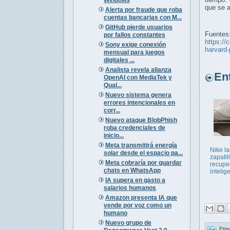
que se a
Alerta por fraude que roba
cuentas bancarias con M...
GitHub pierde usuarios
Fuentes
por fallos constantes
https://
Sony exige conexión
harvard-
mensual para juegos
digitales ...
Analista revela alianza
Entr
OpenAI con MediaTek y
Qual...
Nuevo sistema genera
errores intencionales en
corr...
Nuevo ataque BlobPhish
roba credenciales de
inicio...
Meta transmitirá energía
Nike l
solar desde el espacio pa...
zapatil
Meta cobraría por guardar
recupe
chats en WhatsApp
intelig
IA supera en gasto a
salarios humanos
Amazon presenta IA que
vende por voz como un
humano
Nuevo grupo de
Etiq