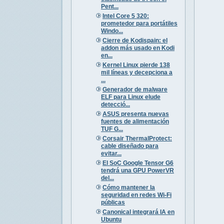
Pent...
Intel Core 5 320:
prometedor para portátiles
Windo...
Cierre de Kodispain: el
addon más usado en Kodi
en...
Kernel Linux pierde 138
mil líneas y decepciona a
...
Generador de malware
ELF para Linux elude
detecció...
ASUS presenta nuevas
fuentes de alimentación
TUF G...
Corsair ThermalProtect:
cable diseñado para
evitar...
El SoC Google Tensor G6
tendrá una GPU PowerVR
del...
Cómo mantener la
seguridad en redes Wi-Fi
públicas
Canonical integrará IA en
Ubuntu