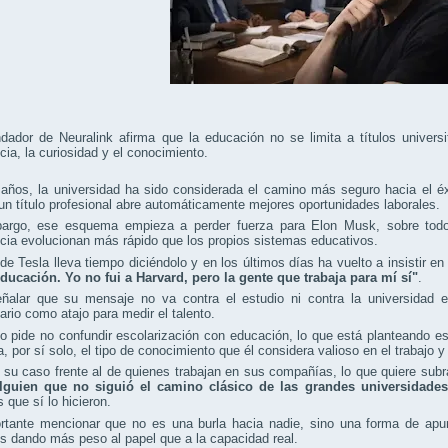
dador de Neuralink afirma que la educación no se limita a títulos universi
cia, la curiosidad y el conocimiento.
años, la universidad ha sido considerada el camino más seguro hacia el éx
un título profesional abre automáticamente mejores oportunidades laborales.
argo, ese esquema empieza a perder fuerza para Elon Musk, sobre todo 
cia evolucionan más rápido que los propios sistemas educativos.
e Tesla lleva tiempo diciéndolo y en los últimos días ha vuelto a insistir en
educación. Yo no fui a Harvard, pero la gente que trabaja para mí sí"
.
ñalar que su mensaje no va contra el estudio ni contra la universidad en
tario como atajo para medir el talento.
 pide no confundir escolarización con educación, lo que está planteando e
a, por sí solo, el tipo de conocimiento que él considera valioso en el trabajo 
 su caso frente al de quienes trabajan en sus compañías, lo que quiere sub
guien que no siguió el camino clásico de las grandes universidades
 que sí lo hicieron.
rtante mencionar que no es una burla hacia nadie, sino una forma de apu
 dando más peso al papel que a la capacidad real.