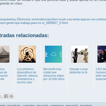
prende en clase.
:
computerhoy.20minutos.es/tendencias/elon-musk-ceo-tesla-spacex-no-confund
pero-gente-que-trabaja-para-mi-si_6958927_0.html
adas relacionadas:
anza
Los primeros
Microsoft crea
George Lucas
CEO de
las de
dispositivos de
cristal que
defiende la IA
humano
ración
OpenAI: altavoz,
almacena datos
pide mo
ente
smartphone y
por 10.000 años
expecta
mucho más
uetas:
aprendizaje
,
curiosidad
,
educación
,
experiencia
,
innovación
,
tecnología