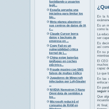
fastidiando a usuarios
legít...
¿Qué
España aprueba una
iniciativa para limitar los
En la f
blo...
exámenes
Meta planea abastecer
Es un ma
sus centros de datos de IA
como la 
c...
Claude Cursor borra
La educa
datos y backups de
ser capa
empresa en ...
Es decir
Copy Fail es un
así como
vulnerabilidad critica
En su pl
kernel de L...
mientra
China exige baterías
El CEO 
ignífugas en coches
muchos p
eléctrico...
capaz d
Fraude masivo con SMS
falsos de multas tráfico
Lo que b
Jugadores de Minecraft
En las 
infectados por LofyStealer
enfocar 
...
En para
NVIDIA Nemotron 3 Nano
seguir 
Omni dota de sentidos a
Que algu
los...
incuesti
Microsoft reducirá el
Al fina
consumo de RAM en
tiempo:
Windows