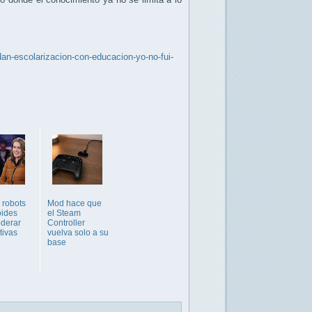
an-escolarizacion-con-educacion-yo-no-fui-
 robots
Mod hace que
ides
el Steam
derar
Controller
tivas
vuelva solo a su
base