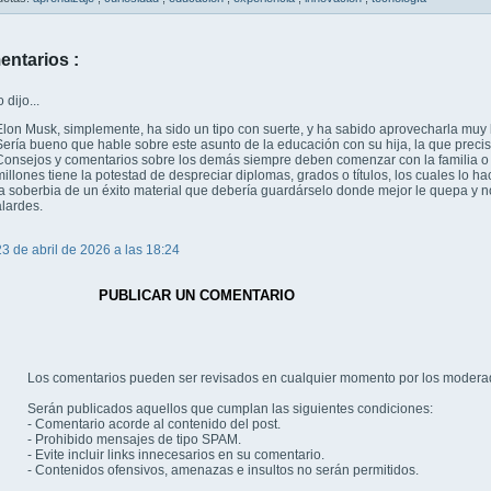
entarios :
dijo...
Elon Musk, simplemente, ha sido un tipo con suerte, y ha sabido aprovecharla muy 
Sería bueno que hable sobre este asunto de la educación con su hija, la que preci
Consejos y comentarios sobre los demás siempre deben comenzar con la familia o
millones tiene la potestad de despreciar diplomas, grados o títulos, los cuales lo
la soberbia de un éxito material que debería guardárselo donde mejor le quepa y n
alardes.
23 de abril de 2026 a las 18:24
PUBLICAR UN COMENTARIO
Los comentarios pueden ser revisados en cualquier momento por los modera
Serán publicados aquellos que cumplan las siguientes condiciones:
- Comentario acorde al contenido del post.
- Prohibido mensajes de tipo SPAM.
- Evite incluir links innecesarios en su comentario.
- Contenidos ofensivos, amenazas e insultos no serán permitidos.