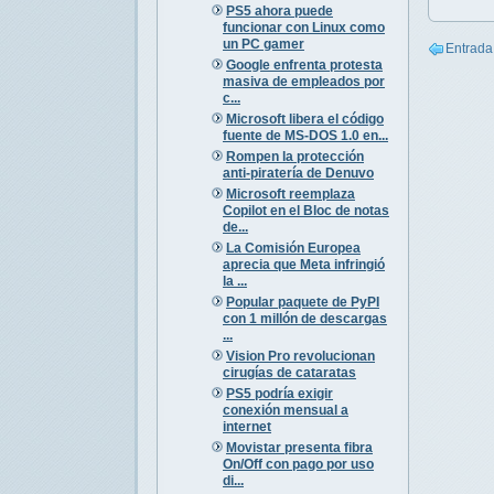
PS5 ahora puede
funcionar con Linux como
un PC gamer
Entrada
Google enfrenta protesta
masiva de empleados por
c...
Microsoft libera el código
fuente de MS-DOS 1.0 en...
Rompen la protección
anti-piratería de Denuvo
Microsoft reemplaza
Copilot en el Bloc de notas
de...
La Comisión Europea
aprecia que Meta infringió
la ...
Popular paquete de PyPI
con 1 millón de descargas
...
Vision Pro revolucionan
cirugías de cataratas
PS5 podría exigir
conexión mensual a
internet
Movistar presenta fibra
On/Off con pago por uso
di...