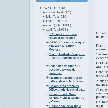
▼
2026
(Total: 6156 )
►
agosto
(Total: 164 )
►
julio
(Total: 710 )
►
junio
(Total: 898 )
►
mayo
(Total: 1081 )
▼
abril
(Total: 978 )
El cofun
SAP npm infectados
experien
roban credenciales
GPT-5.5 presenta riesgos
Durante 
similares a Claude
obtener 
Mythos...
Exempleado de Google en
Sin emb
IA logra 1000 millones en
experien
...
El CEO d
Extensión de Cursor AI
con la 
accede a tokens de
Cabe se
desarrol...
universi
La app espía secreta de
Y cuando
Italia al descubierto: cóm...
garantiz
Gemini crea archivos
Al poner
Office gratis desde el chat
como al
Gemini añade Nano
personas
Banana y Veo a Google TV
y Chrom...
Es impo
seguimos
Denuvo cae pero sigue