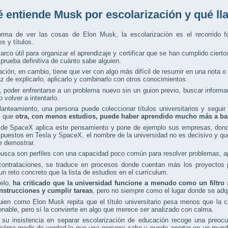
 entiende Musk por escolarización y qué l
orma de ver las cosas de Elon Musk, la escolarización es el recorrido f
 y títulos.
rco útil para organizar el aprendizaje y certificar que se han cumplido ciert
prueba definitiva de cuánto sabe alguien.
ción, en cambio, tiene que ver con algo más difícil de resumir en una nota 
z de explicarlo, aplicarlo y combinarlo con otros conocimientos.
, poder enfrentarse a un problema nuevo sin un guion previo, buscar informac
 volver a intentarlo.
anteamiento, una persona puede coleccionar títulos universitarios y seguir
s que
otra, con menos estudios, puede haber aprendido mucho más a ba
de SpaceX aplica este pensamiento y pone de ejemplo sus empresas, donde
uestos en Tesla y SpaceX, el nombre de la universidad no es decisivo y que
e demostrar.
usca son perfiles con una capacidad poco común para resolver problemas, apre
contrataciones, se traduce en procesos donde cuentan más los proyectos p
un reto concreto que la lista de estudios en el currículum.
lelo,
ha criticado que la universidad funcione a menudo como un filtro s
instrucciones y cumplir tareas
, pero no siempre como el lugar donde se adq
ien como Elon Musk repita que el título universitario pesa menos que la c
onable, pero sí la convierte en algo que merece ser analizado con calma.
l, su insistencia en separar escolarización de educación recoge una pre
 cómo medir de verdad lo que una persona sabe y puede aportar en un mundo