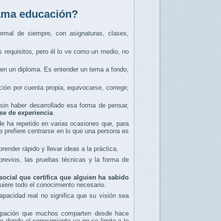
lama educación?
ormal de siempre, con asignaturas, clases,
os requisitos, pero él lo ve como un medio, no
o en un diploma. Es entender un tema a fondo,
ión por cuenta propia, equivocarse, corregir,
 sin haber desarrollado esa forma de pensar,
se de experiencia
.
 ha repetido en varias ocasiones que, para
 prefiere centrarse en lo que una persona es
nder rápido y llevar ideas a la práctica.
revios, las pruebas técnicas y la forma de
ocial que certifica que alguien ha sabido
uiere todo el conocimiento necesario.
apacidad real no significa que su visión sea
ocupación que muchos comparten desde hace
 donde el conocimiento ya no se limita a lo