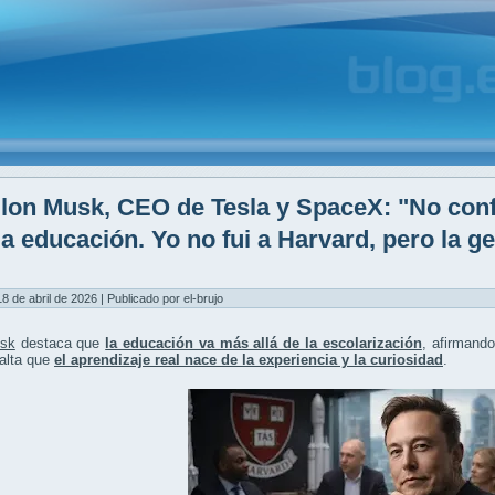
lon Musk, CEO de Tesla y SpaceX: "No conf
la educación. Yo no fui a Harvard, pero la g
8 de abril de 2026 | Publicado por el-brujo
sk
destaca que
la educación va más allá de la escolarización
, afirmand
salta que
el aprendizaje real nace de la experiencia y la curiosidad
.