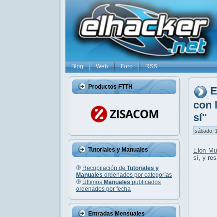
Blog
Web
Foro
RSS
Productos FTTH
E
con 
sí"
sábado, 1
Tutoriales y Manuales
Elon Mu
sí, y re
Recopilación de
Tutoriales y
Manuales
ordenados por categorías
Últimos
Manuales
publicados
ordenados por fecha
Entradas Mensuales