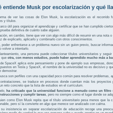
 entiende Musk por escolarización y qué l
orma de ver las cosas de Elon Musk, la escolarización es el recorrido f
 y títulos.
rco útil para organizar el aprendizaje y certificar que se han cumplido ciert
prueba definitiva de cuánto sabe alguien.
ción, en cambio, tiene que ver con algo más difícil de resumir en una nota 
z de explicarlo, aplicarlo y combinarlo con otros conocimientos.
, poder enfrentarse a un problema nuevo sin un guion previo, buscar informac
 volver a intentarlo.
anteamiento, una persona puede coleccionar títulos universitarios y seguir
s que
otra, con menos estudios, puede haber aprendido mucho más a ba
de SpaceX aplica este pensamiento y pone de ejemplo sus empresas, donde
uestos en Tesla y SpaceX, el nombre de la universidad no es decisivo y que
e demostrar.
usca son perfiles con una capacidad poco común para resolver problemas, apre
contrataciones, se traduce en procesos donde cuentan más los proyectos p
un reto concreto que la lista de estudios en el currículum.
lelo,
ha criticado que la universidad funcione a menudo como un filtro s
instrucciones y cumplir tareas
, pero no siempre como el lugar donde se adq
ien como Elon Musk repita que el título universitario pesa menos que la c
onable, pero sí la convierte en algo que merece ser analizado con calma.
l, su insistencia en separar escolarización de educación recoge una pre
 cómo medir de verdad lo que una persona sabe y puede aportar en un mundo