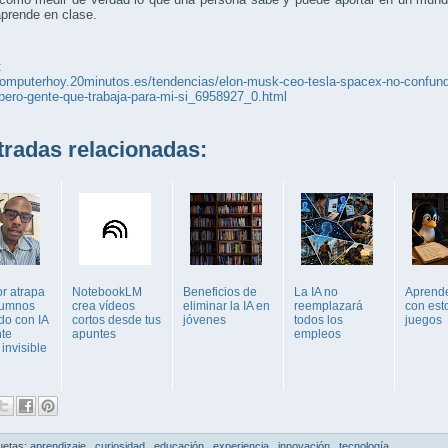
prende en clase.
:
computerhoy.20minutos.es/tendencias/elon-musk-ceo-tesla-spacex-no-confund
pero-gente-que-trabaja-para-mi-si_6958927_0.html
adas relacionadas:
or atrapa
NotebookLM
Beneficios de
La IA no
Aprend
lumnos
crea vídeos
eliminar la IA en
reemplazará
con est
do con IA
cortos desde tus
jóvenes
todos los
juegos
te
apuntes
empleos
invisible
uetas:
aprendizaje
,
curiosidad
,
educación
,
experiencia
,
innovación
,
tecnología