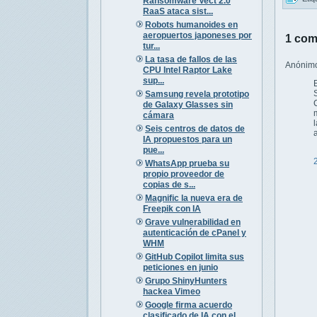
Ransomware Vect 2.0
RaaS ataca sist...
Robots humanoides en
aeropuertos japoneses por
1 com
tur...
La tasa de fallos de las
Anónimo 
CPU Intel Raptor Lake
sup...
Samsung revela prototipo
de Galaxy Glasses sin
cámara
Seis centros de datos de
IA propuestos para un
pue...
WhatsApp prueba su
propio proveedor de
copias de s...
Magnific la nueva era de
Freepik con IA
Grave vulnerabilidad en
autenticación de cPanel y
WHM
GitHub Copilot limita sus
peticiones en junio
Grupo ShinyHunters
hackea Vimeo
Google firma acuerdo
clasificado de IA con el