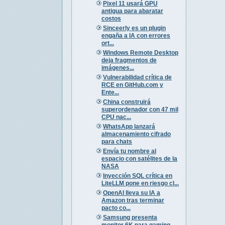
Pixel 11 usará GPU
antigua para abaratar
costos
Sinceerly es un plugin
engaña a IA con errores
ort...
Windows Remote Desktop
deja fragmentos de
imágenes...
Vulnerabilidad crítica de
RCE en GitHub.com y
Ente...
China construirá
superordenador con 47 mil
CPU nac...
WhatsApp lanzará
almacenamiento cifrado
para chats
Envía tu nombre al
espacio con satélites de la
NASA
Inyección SQL crítica en
LiteLLM pone en riesgo cl...
OpenAI lleva su IA a
Amazon tras terminar
pacto co...
Samsung presenta
monitor 6K para gaming