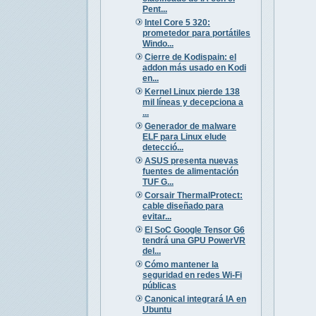
Pent...
Intel Core 5 320:
prometedor para portátiles
Windo...
Cierre de Kodispain: el
addon más usado en Kodi
en...
Kernel Linux pierde 138
mil líneas y decepciona a
...
Generador de malware
ELF para Linux elude
detecció...
ASUS presenta nuevas
fuentes de alimentación
TUF G...
Corsair ThermalProtect:
cable diseñado para
evitar...
El SoC Google Tensor G6
tendrá una GPU PowerVR
del...
Cómo mantener la
seguridad en redes Wi-Fi
públicas
Canonical integrará IA en
Ubuntu