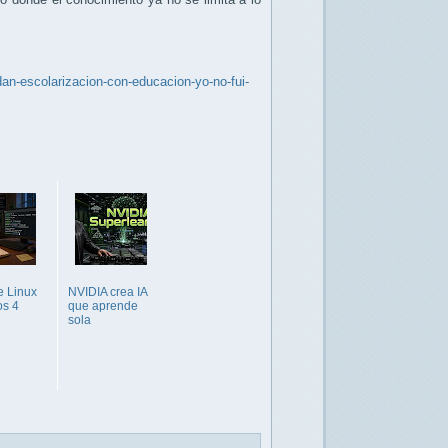
an-escolarizacion-con-educacion-yo-no-fui-
e Linux
NVIDIA crea IA
os 4
que aprende
sola