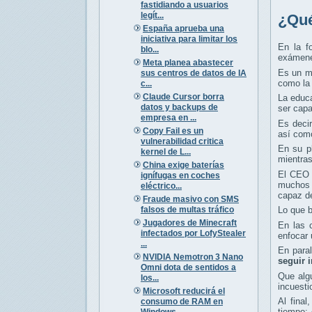
fastidiando a usuarios
legít...
¿Qué
España aprueba una
iniciativa para limitar los
En la f
blo...
exámenes
Meta planea abastecer
Es un ma
sus centros de datos de IA
como la 
c...
Claude Cursor borra
La educa
datos y backups de
ser capa
empresa en ...
Es decir
Copy Fail es un
así como
vulnerabilidad critica
En su pl
kernel de L...
mientra
China exige baterías
El CEO 
ignífugas en coches
muchos p
eléctrico...
capaz d
Fraude masivo con SMS
falsos de multas tráfico
Lo que b
Jugadores de Minecraft
En las 
infectados por LofyStealer
enfocar 
...
En para
NVIDIA Nemotron 3 Nano
seguir 
Omni dota de sentidos a
Que algu
los...
incuesti
Microsoft reducirá el
Al fina
consumo de RAM en
tiempo:
Windows