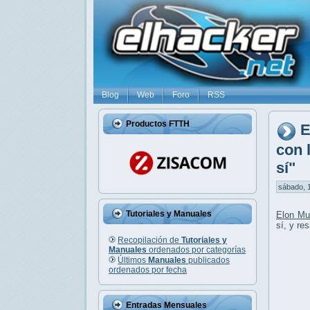
Blog
Web
Foro
RSS
Productos FTTH
E
con 
sí"
sábado, 1
Tutoriales y Manuales
Elon Mu
sí, y re
Recopilación de
Tutoriales y
Manuales
ordenados por categorías
Últimos
Manuales
publicados
ordenados por fecha
Entradas Mensuales