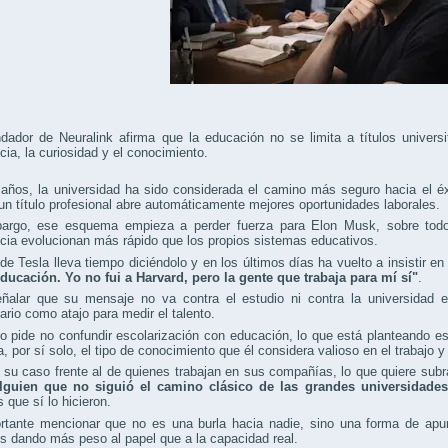
dador de Neuralink afirma que la educación no se limita a títulos universi
cia, la curiosidad y el conocimiento.
años, la universidad ha sido considerada el camino más seguro hacia el éx
un título profesional abre automáticamente mejores oportunidades laborales.
argo, ese esquema empieza a perder fuerza para Elon Musk, sobre todo 
cia evolucionan más rápido que los propios sistemas educativos.
e Tesla lleva tiempo diciéndolo y en los últimos días ha vuelto a insistir en
educación. Yo no fui a Harvard, pero la gente que trabaja para mí sí"
.
ñalar que su mensaje no va contra el estudio ni contra la universidad en
tario como atajo para medir el talento.
 pide no confundir escolarización con educación, lo que está planteando e
a, por sí solo, el tipo de conocimiento que él considera valioso en el trabajo 
 su caso frente al de quienes trabajan en sus compañías, lo que quiere sub
guien que no siguió el camino clásico de las grandes universidades
 que sí lo hicieron.
rtante mencionar que no es una burla hacia nadie, sino una forma de apu
 dando más peso al papel que a la capacidad real.