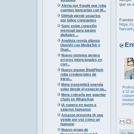
que se a
Alerta por fraude que roba
cuentas bancarias con M...
GitHub pierde usuarios
Fuentes
por fallos constantes
https://
Sony exige conexión
harvard-
mensual para juegos
digitales ...
Analista revela alianza
Entr
OpenAI con MediaTek y
Qual...
Nuevo sistema genera
errores intencionales en
corr...
Nuevo ataque BlobPhish
roba credenciales de
inicio...
Meta transmitirá energía
Profes
solar desde el espacio pa...
a 32 a
Meta cobraría por guardar
copian
chats en WhatsApp
median
prompt 
IA supera en gasto a
salarios humanos
Amazon presenta IA que
vende por voz como un
humano
Nuevo grupo de
Etiq