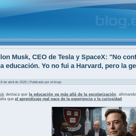
lon Musk, CEO de Tesla y SpaceX: "No conf
la educación. Yo no fui a Harvard, pero la g
8 de abril de 2026 | Publicado por el-brujo
sk
destaca que
la educación va más allá de la escolarización
, afirmand
salta que
el aprendizaje real nace de la experiencia y la curiosidad
.