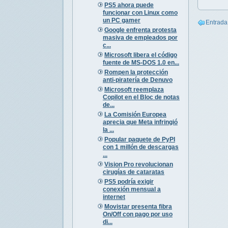
PS5 ahora puede
funcionar con Linux como
un PC gamer
Entrada
Google enfrenta protesta
masiva de empleados por
c...
Microsoft libera el código
fuente de MS-DOS 1.0 en...
Rompen la protección
anti-piratería de Denuvo
Microsoft reemplaza
Copilot en el Bloc de notas
de...
La Comisión Europea
aprecia que Meta infringió
la ...
Popular paquete de PyPI
con 1 millón de descargas
...
Vision Pro revolucionan
cirugías de cataratas
PS5 podría exigir
conexión mensual a
internet
Movistar presenta fibra
On/Off con pago por uso
di...