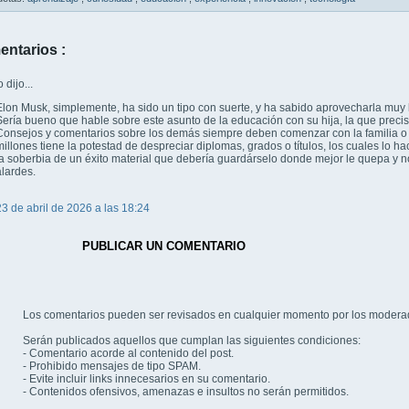
entarios :
dijo...
Elon Musk, simplemente, ha sido un tipo con suerte, y ha sabido aprovecharla muy 
Sería bueno que hable sobre este asunto de la educación con su hija, la que preci
Consejos y comentarios sobre los demás siempre deben comenzar con la familia o
millones tiene la potestad de despreciar diplomas, grados o títulos, los cuales lo
la soberbia de un éxito material que debería guardárselo donde mejor le quepa y n
alardes.
23 de abril de 2026 a las 18:24
PUBLICAR UN COMENTARIO
Los comentarios pueden ser revisados en cualquier momento por los modera
Serán publicados aquellos que cumplan las siguientes condiciones:
- Comentario acorde al contenido del post.
- Prohibido mensajes de tipo SPAM.
- Evite incluir links innecesarios en su comentario.
- Contenidos ofensivos, amenazas e insultos no serán permitidos.