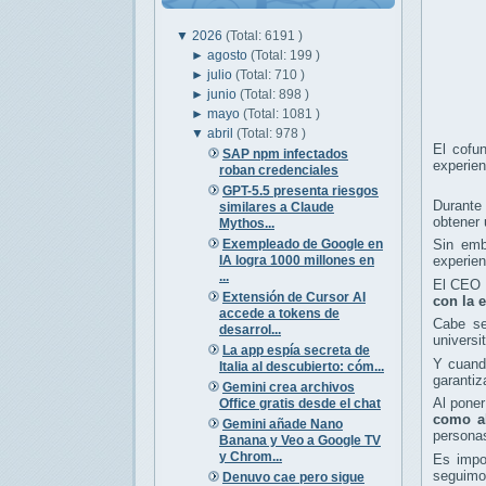
▼
2026
(Total: 6191 )
►
agosto
(Total: 199 )
►
julio
(Total: 710 )
►
junio
(Total: 898 )
►
mayo
(Total: 1081 )
▼
abril
(Total: 978 )
El cofun
SAP npm infectados
experien
roban credenciales
GPT-5.5 presenta riesgos
Durante 
similares a Claude
obtener 
Mythos...
Exempleado de Google en
Sin emb
IA logra 1000 millones en
experien
...
El CEO d
Extensión de Cursor AI
con la 
accede a tokens de
Cabe se
desarrol...
universi
La app espía secreta de
Y cuando
Italia al descubierto: cóm...
garantiz
Gemini crea archivos
Al poner
Office gratis desde el chat
como al
Gemini añade Nano
personas
Banana y Veo a Google TV
y Chrom...
Es impo
seguimos
Denuvo cae pero sigue