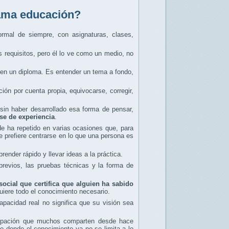
lama educación?
ormal de siempre, con asignaturas, clases,
os requisitos, pero él lo ve como un medio, no
o en un diploma. Es entender un tema a fondo,
ión por cuenta propia, equivocarse, corregir,
 sin haber desarrollado esa forma de pensar,
se de experiencia
.
 ha repetido en varias ocasiones que, para
 prefiere centrarse en lo que una persona es
nder rápido y llevar ideas a la práctica.
revios, las pruebas técnicas y la forma de
ocial que certifica que alguien ha sabido
uiere todo el conocimiento necesario.
apacidad real no significa que su visión sea
ocupación que muchos comparten desde hace
 donde el conocimiento ya no se limita a lo