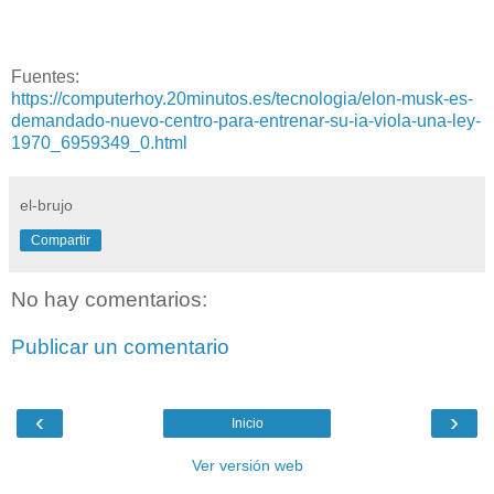
Fuentes:
https://computerhoy.20minutos.es/tecnologia/elon-musk-es-
demandado-nuevo-centro-para-entrenar-su-ia-viola-una-ley-
1970_6959349_0.html
el-brujo
Compartir
No hay comentarios:
Publicar un comentario
‹
›
Inicio
Ver versión web