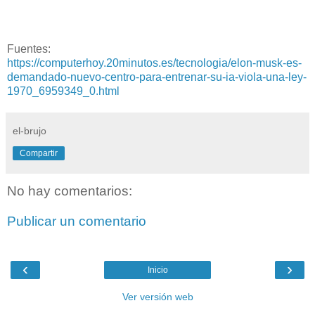
Fuentes:
https://computerhoy.20minutos.es/tecnologia/elon-musk-es-
demandado-nuevo-centro-para-entrenar-su-ia-viola-una-ley-
1970_6959349_0.html
el-brujo
Compartir
No hay comentarios:
Publicar un comentario
‹
›
Inicio
Ver versión web