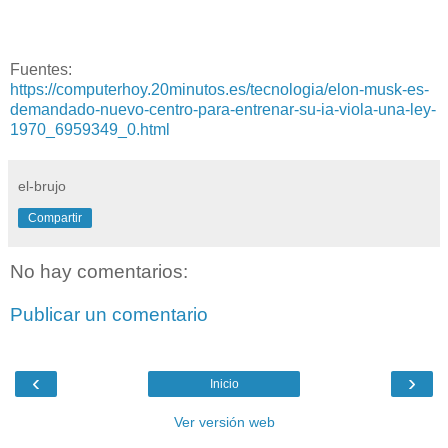
Fuentes:
https://computerhoy.20minutos.es/tecnologia/elon-musk-es-
demandado-nuevo-centro-para-entrenar-su-ia-viola-una-ley-
1970_6959349_0.html
el-brujo
Compartir
No hay comentarios:
Publicar un comentario
‹
›
Inicio
Ver versión web