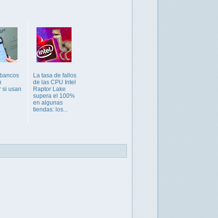
 bancos
La tasa de fallos
n
de las CPU Intel
r si usan
Raptor Lake
supera el 100%
en algunas
tiendas: los...