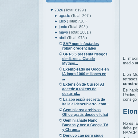
▼
2026
(Total: 6199 )
►
agosto
(Total: 207 )
►
julio
(Total: 710 )
►
junio
(Total: 898 )
►
mayo
(Total: 1081 )
▼
abril
(Total: 978 )
SAP npm infectados
roban credenciales
GPT-5.5 presenta riesgos
El máxi
similares a Claude
medio a
Mythos...
Exempleado de Google en
IA logra 1000 millones en
Elon Mu
...
retrasos
constru
Extensión de Cursor AI
accede a tokens de
Es habit
desarrol...
Unidos,
consigo 
La app espía secreta de
Italia al descubierto: cóm...
Elon
Gemini crea archivos
Office gratis desde el chat
Gemini añade Nano
No es la
Banana y Veo a Google TV
debe pas
y Chrom...
NAACP qu
Denuvo cae pero sigue