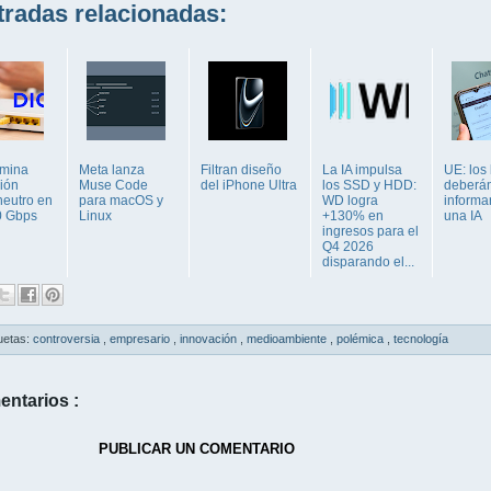
adas relacionadas:
imina
Meta lanza
Filtran diseño
La IA impulsa
UE: los
ción
Muse Code
del iPhone Ultra
los SSD y HDD:
deberá
neutro en
para macOS y
WD logra
informa
10 Gbps
Linux
+130% en
una IA
ingresos para el
Q4 2026
disparando el...
uetas:
controversia
,
empresario
,
innovación
,
medioambiente
,
polémica
,
tecnología
entarios :
PUBLICAR UN COMENTARIO