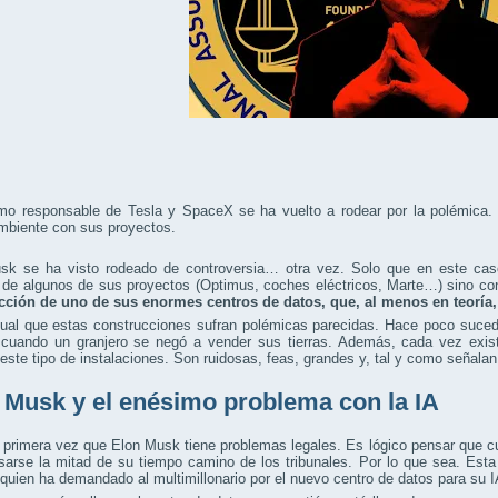
mo responsable de Tesla y SpaceX se ha vuelto a rodear por la polémica. 
mbiente con sus proyectos.
sk se ha visto rodeado de controversia… otra vez. Solo que en este cas
 de algunos de sus proyectos (Optimus, coches eléctricos, Marte…) sino con l
cción de uno de sus enormes centros de datos, que, al menos en teoría, 
ual que estas construcciones sufran polémicas parecidas. Hace poco sucedi
 cuando un granjero se negó a vender sus tierras. Además, cada vez exis
este tipo de instalaciones. Son ruidosas, feas, grandes y, tal y como señala
 Musk y el enésimo problema con la IA
 primera vez que Elon Musk tiene problemas legales. Es lógico pensar que 
arse la mitad de su tiempo camino de los tribunales. Por lo que sea. Esta
ien ha demandado al multimillonario por el nuevo centro de datos para su I