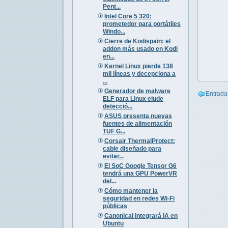
Pent...
Intel Core 5 320:
prometedor para portátiles
Windo...
Cierre de Kodispain: el
addon más usado en Kodi
en...
Kernel Linux pierde 138
mil líneas y decepciona a
...
Generador de malware
Entrada
ELF para Linux elude
detecció...
ASUS presenta nuevas
fuentes de alimentación
TUF G...
Corsair ThermalProtect:
cable diseñado para
evitar...
El SoC Google Tensor G6
tendrá una GPU PowerVR
del...
Cómo mantener la
seguridad en redes Wi-Fi
públicas
Canonical integrará IA en
Ubuntu