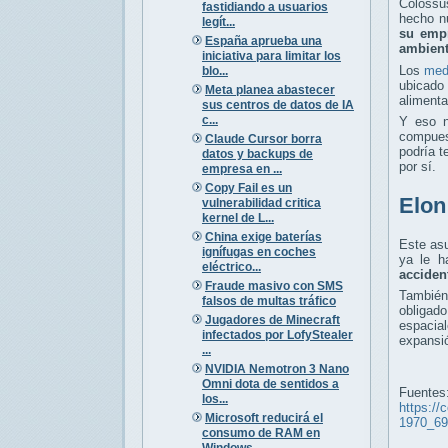
Colossus
fastidiando a usuarios
hecho nu
legít...
su empr
España aprueba una
ambient
iniciativa para limitar los
Los
med
blo...
ubicado
Meta planea abastecer
alimenta
sus centros de datos de IA
c...
Y eso n
compues
Claude Cursor borra
podría t
datos y backups de
por sí.
empresa en ...
Copy Fail es un
Elon
vulnerabilidad critica
kernel de L...
China exige baterías
Este asu
ignífugas en coches
ya le h
eléctrico...
acciden
Fraude masivo con SMS
También
falsos de multas tráfico
obligad
Jugadores de Minecraft
espacia
infectados por LofyStealer
expansió
...
NVIDIA Nemotron 3 Nano
Omni dota de sentidos a
Fuentes
los...
https://
Microsoft reducirá el
1970_69
consumo de RAM en
Windows