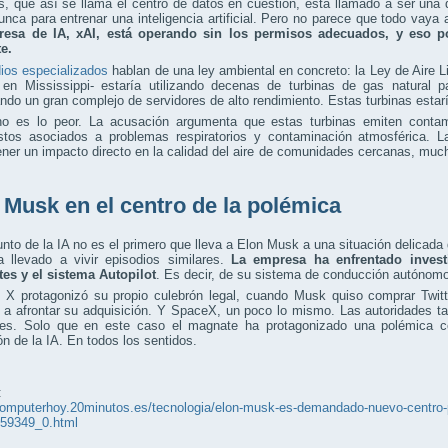
, que así se llama el centro de datos en cuestión, está llamado a ser una
nca para entrenar una inteligencia artificial. Pero no parece que todo vaya a
esa de IA, xAI, está operando sin los permisos adecuados, y eso p
e.
ios especializados
hablan de una ley ambiental en concreto: la Ley de Aire L
 en Mississippi- estaría utilizando decenas de turbinas de gas natural p
ndo un gran complejo de servidores de alto rendimiento. Estas turbinas estar
o es lo peor. La acusación argumenta que estas turbinas emiten contam
tos asociados a problemas respiratorios y contaminación atmosférica. La
ener un impacto directo en la calidad del aire de comunidades cercanas, muc
 Musk en el centro de la polémica
nto de la IA no es el primero que lleva a Elon Musk a una situación delicada 
a llevado a vivir episodios similares.
La empresa ha enfrentado inves
tes y el sistema Autopilot
. Es decir, de su sistema de conducción autónomo
 X protagonizó su propio culebrón legal, cuando Musk quiso comprar Twitt
o a afrontar su adquisición. Y SpaceX, un poco lo mismo. Las autoridades 
les. Solo que en este caso el magnate ha protagonizado una polémica c
n de la IA. En todos los sentidos.
:
computerhoy.20minutos.es/tecnologia/elon-musk-es-demandado-nuevo-centro-pa
59349_0.html