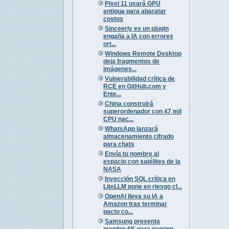
Pixel 11 usará GPU
antigua para abaratar
costos
Sinceerly es un plugin
engaña a IA con errores
ort...
Windows Remote Desktop
deja fragmentos de
imágenes...
Vulnerabilidad crítica de
RCE en GitHub.com y
Ente...
China construirá
superordenador con 47 mil
CPU nac...
WhatsApp lanzará
almacenamiento cifrado
para chats
Envía tu nombre al
espacio con satélites de la
NASA
Inyección SQL crítica en
LiteLLM pone en riesgo cl...
OpenAI lleva su IA a
Amazon tras terminar
pacto co...
Samsung presenta
monitor 6K para gaming