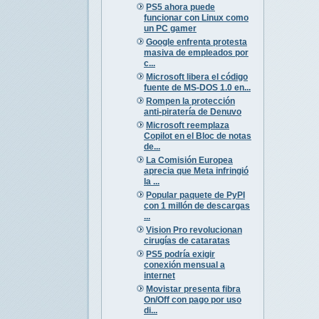
PS5 ahora puede
funcionar con Linux como
un PC gamer
Google enfrenta protesta
masiva de empleados por
c...
Microsoft libera el código
fuente de MS-DOS 1.0 en...
Rompen la protección
anti-piratería de Denuvo
Microsoft reemplaza
Copilot en el Bloc de notas
de...
La Comisión Europea
aprecia que Meta infringió
la ...
Popular paquete de PyPI
con 1 millón de descargas
...
Vision Pro revolucionan
cirugías de cataratas
PS5 podría exigir
conexión mensual a
internet
Movistar presenta fibra
On/Off con pago por uso
di...