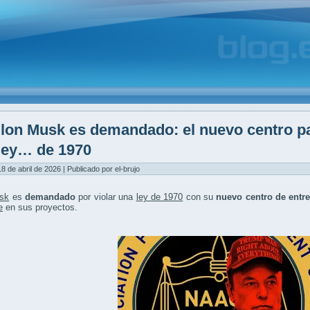
lon Musk es demandado: el nuevo centro par
ley… de 1970
8 de abril de 2026 | Publicado por el-brujo
sk
es
demandado
por violar una
ley de 1970
con su
nuevo centro de entr
e
en sus proyectos.