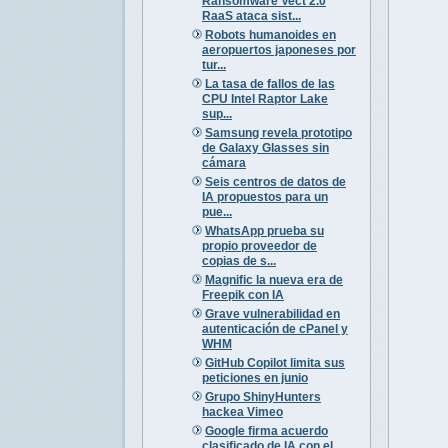
Ransomware Vect 2.0
RaaS ataca sist...
Robots humanoides en
aeropuertos japoneses por
tur...
La tasa de fallos de las
CPU Intel Raptor Lake
sup...
Samsung revela prototipo
de Galaxy Glasses sin
cámara
Seis centros de datos de
IA propuestos para un
pue...
WhatsApp prueba su
propio proveedor de
copias de s...
Magnific la nueva era de
Freepik con IA
Grave vulnerabilidad en
autenticación de cPanel y
WHM
GitHub Copilot limita sus
peticiones en junio
Grupo ShinyHunters
hackea Vimeo
Google firma acuerdo
clasificado de IA con el