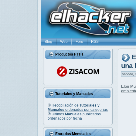
Blog
Web
Foro
RSS
Productos FTTH
E
una 
sábado, 1
Elon Mu
ambient
Tutoriales y Manuales
Recopilación de
Tutoriales y
Manuales
ordenados por categorías
Últimos
Manuales
publicados
ordenados por fecha
Entradas Mensuales