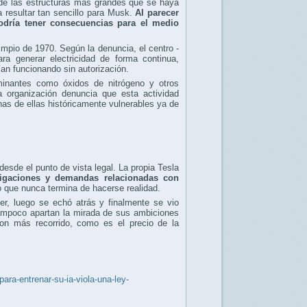
 de las estructuras más grandes que se haya
 resultar tan sencillo para Musk.
Al parecer
odría tener consecuencias para el medio
impio de 1970. Según la denuncia, el centro -
ara generar electricidad de forma continua,
ían funcionando sin autorización.
inantes como óxidos de nitrógeno y otros
 organización denuncia que esta actividad
has de ellas históricamente vulnerables ya de
desde el punto de vista legal. La propia Tesla
tigaciones y demandas relacionadas con
 que nunca termina de hacerse realidad.
er, luego se echó atrás y finalmente se vio
tampoco apartan la mirada de sus ambiciones
on más recorrido, como es el precio de la
ra-entrenar-su-ia-viola-una-ley-