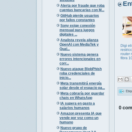
Entr
Alerta por fraude que roba
cuentas bancarias con M...
GitHub pierde usuarios
por fallos constantes
Sony exige conexión
mensual para juegos
digitales ...
Analista revela alianza
OpenAI con MediaTek y
Digi el
Qual...
restric
router 
Nuevo sistema genera
fibra 
errores intencionales en
corr...
Nuevo ataque BlobPhish
roba credenciales de
inicio...
Meta transmitirá energía
solar desde el espacio pa...
Etiq
Meta cobraría por guardar
chats en WhatsApp
IA supera en gasto a
0 com
salarios humanos
Amazon presenta IA que
vende por voz como un
humano
Nuevo grupo de